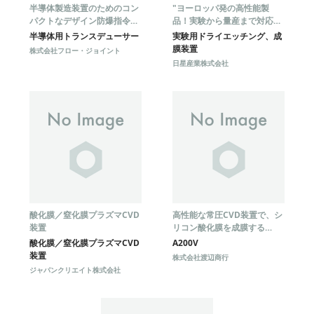
半導体製造装置のためのコン
"ヨーロッパ発の高性能製
パクトなデザイン防爆指令対
品！実験から量産まで対応可
応製品
能！"
半導体用トランスデューサー
実験用ドライエッチング、成
膜装置
株式会社フロー・ジョイント
日星産業株式会社
酸化膜／窒化膜プラズマCVD
高性能な常圧CVD装置で、シ
装置
リコン酸化膜を成膜する
A200V
酸化膜／窒化膜プラズマCVD
A200V
装置
株式会社渡辺商行
ジャパンクリエイト株式会社