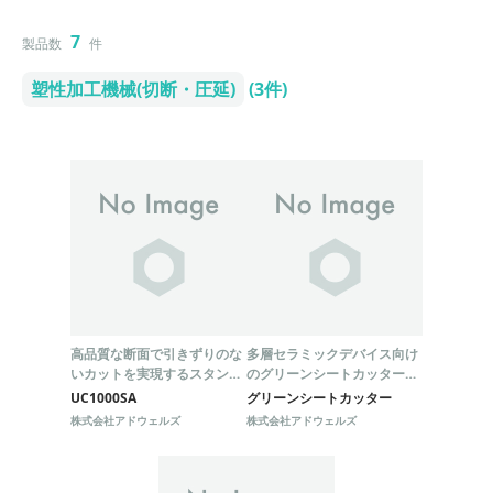
7
製品数
件
塑性加工機械(切断・圧延)
(3件)
高品質な断面で引きずりのな
多層セラミックデバイス向け
いカットを実現するスタンド
のグリーンシートカッター、
アロン超音波カッター
超音波カットも可能！
UC1000SA
グリーンシートカッター
『UC1000SA』
株式会社アドウェルズ
株式会社アドウェルズ