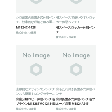
シロ産業の折畳み式休憩ベン
省スペースで使いやすいロッ
チ、効率的な収納と積み重ね
カー休憩ベンチ！
が可能！
M1824C-1428
省スペースロッカー休憩ベン
チ
株式会社シロ産業
株式会社シロ産業
直線的なデザインでメンテナ
背もたれ付き折畳み式休憩ベ
ンスも簡単！ロングセラーの
ンチ
製品
背座分離ロビー休憩ベンチ色
背付折畳み式休憩ベンチ色ブ
ブラウンM1828TMC1218-E3
ルー／品番 M1824AS-E1
株式会社シロ産業
株式会社シロ産業