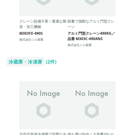
クレーン設備不要！最適な製
軽量で強靭なアルミ門型クレ
造・加工機械
ーン
M303FE-490S
アルミ門型クレーン490KG／
品番 M303C-490ANS
株式会社シロ産業
株式会社シロ産業
冷蔵庫・冷凍庫
(2件)
次世代急速冷凍庫で完璧な冷
持ち運び自由！大容量30Lの