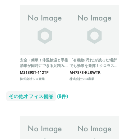
安全・簡単！体温検温と手指
「有機物(汚れ)が残った場所
消毒が同時にできる足踏み式
でも効果を発揮！クロラス酸
スタンド！
配合の除菌・消臭剤」
M3139ST-112TP
M478FS-KLRWTR
株式会社シロ産業
株式会社シロ産業
その他オフィス備品
(8件)