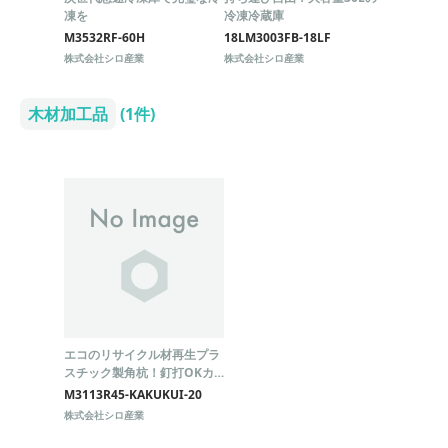
凍を
冷凍冷蔵庫
M3532RF-60H
18LM3003FB-18LF
株式会社シロ産業
株式会社シロ産業
木材加工品
(1件)
エコのリサイクル材再生プラ
スチック製角杭！釘打OKカ
ットOK削りOK腐食しない錆
M3113R45-KAKUKUI-20
びない木材代替品
株式会社シロ産業