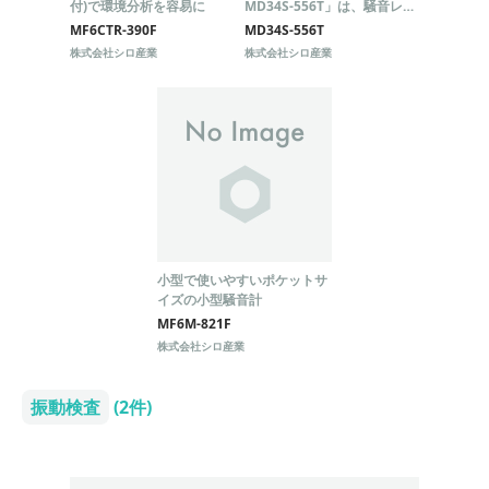
付)で環境分析を容易に
MD34S-556T」は、騒音レベ
ルや音圧レベルを計測できる
MF6CTR-390F
MD34S-556T
測定・分析機器です。
株式会社シロ産業
株式会社シロ産業
小型で使いやすいポケットサ
イズの小型騒音計
MF6M-821F
株式会社シロ産業
振動検査
(2件)