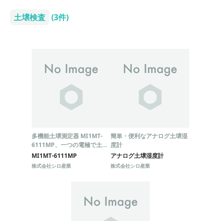
土壌検査
(3件)
多機能土壌測定器 MI1MT-
簡単・便利なアナログ土壌湿
6111MP、一つの電極で土壌
度計
水分・塩分・温度を測定。
MI1MT-6111MP
アナログ土壌湿度計
株式会社シロ産業
株式会社シロ産業