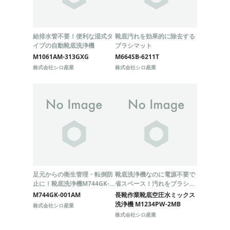
給排水管不要！便利な湿式タ
靴底汚れを効果的に除去する
イプの自動靴底洗浄機
ブラシマット
M1061AM-313GXG
M664SB-6211T
株式会社シロ産業
株式会社シロ産業
足元からの衛生管理・転倒防
靴底洗浄機なのに電源不要で
止に！靴底洗浄機M744GK-
省スペース！汚れをブラシな
001AM
しでしっかり落とします。
M744GK-001AM
長靴作業靴底空圧水ミックス
洗浄機 M1234PW-2MB
株式会社シロ産業
株式会社シロ産業