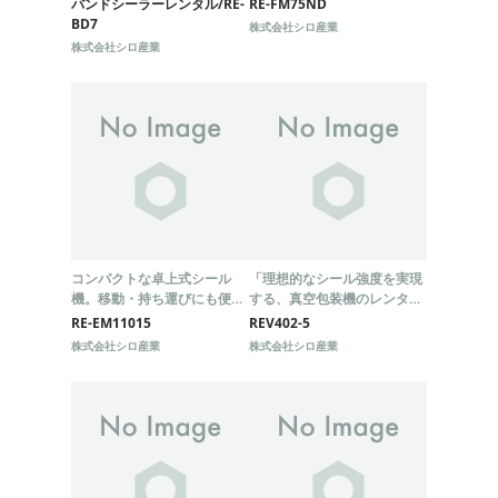
バンドシーラーレンタル/RE-
RE-FM75ND
BD7
株式会社シロ産業
株式会社シロ産業
コンパクトな卓上式シール
「理想的なシール強度を実現
機。移動・持ち運びにも便利
する、真空包装機のレンタル
な超軽量タイプに、作業ニー
サービス」
RE-EM11015
REV402-5
ズに合わせて袋サイズを変更
株式会社シロ産業
株式会社シロ産業
可能なコンベヤースライドを
搭載！