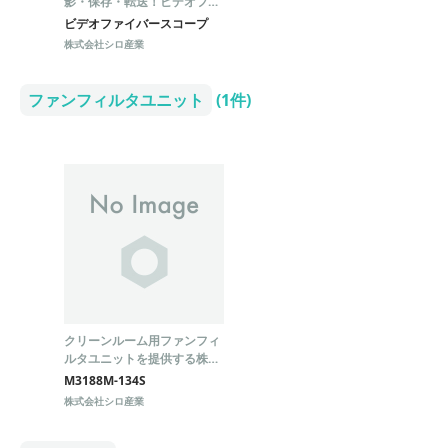
影・保存・転送！ビデオファ
イバースコープ
ビデオファイバースコープ
株式会社シロ産業
ファンフィルタユニット
(1件)
クリーンルーム用ファンフィ
ルタユニットを提供する株式
会社シロ産業の製品概要。
M3188M-134S
株式会社シロ産業