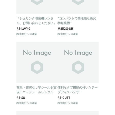
「シュリンク包装機レンタ
"コンパクトで高性能な長尺
ル、お問い合わせください」
物包装機"
RE-LAY40
M852G-8H
株式会社シロ産業
株式会社シロ産業
簡単・確実なＬ字シールを実
便利なタブ機能の付いたテー
現！エッジシールレンタル
プディスペンサー
RE-S8
RE-CUT7
株式会社シロ産業
株式会社シロ産業