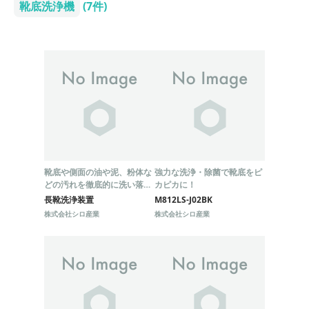
靴底洗浄機
(7件)
靴底や側面の油や泥、粉体な
強力な洗浄・除菌で靴底をピ
どの汚れを徹底的に洗い落と
カピカに！
します
長靴洗浄装置
M812LS-J02BK
株式会社シロ産業
株式会社シロ産業