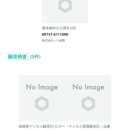
簡単操作の土壌水分計
MI1ST-6111MW
株式会社シロ産業
騒音検査
(3件)
高精度デジタル騒音計(ロガー
「デジタル普通騒音計／品番