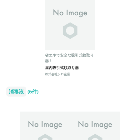
省エネで安全な吸引式蚊取り
器！
屋内吸引式蚊取り器
株式会社シロ産業
消毒液
(6件)