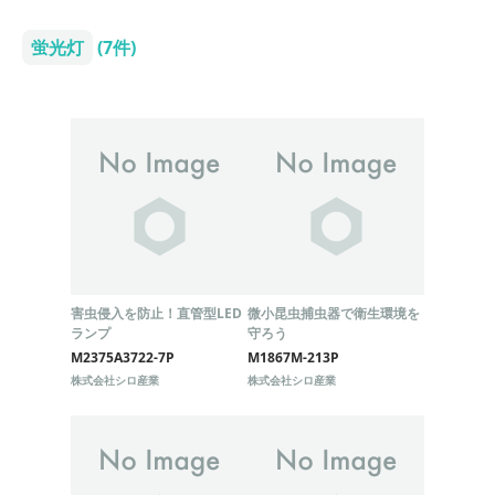
蛍光灯
(7件)
害虫侵入を防止！直管型LED
微小昆虫捕虫器で衛生環境を
ランプ
守ろう
M2375A3722-7P
M1867M-213P
株式会社シロ産業
株式会社シロ産業