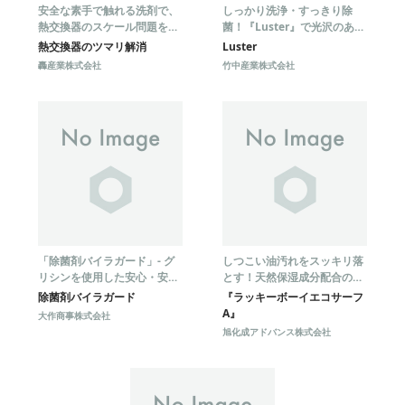
安全な素手で触れる洗剤で、
しっかり洗浄・すっきり除
熱交換器のスケール問題を解
菌！『Luster』で光沢のある
決！
煌く表面に仕上げる
熱交換器のツマリ解消
Luster
轟産業株式会社
竹中産業株式会社
「除菌剤バイラガード」- グ
しつこい油汚れをスッキリ落
リシンを使用した安心・安全
とす！天然保湿成分配合のハ
な中性除菌剤＆スプレーボト
ンドクリーナー
除菌剤バイラガード
『ラッキーボーイエコサーフ
ル！
A』
大作商事株式会社
旭化成アドバンス株式会社