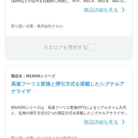
Quickなどの信号を自動的に同期し、NTP、IRIG A、IRIG B、IRIG G、
Have Quick、または1PPSを出力する高性能な電子計測器です。OCXO
製品詳細を見る
をデフォルトとしており、バッテリにより、OCXOで5時間、TCXOで
24時間の連続稼働が可能。詳細はURLをご参照ください。お問い合わ
せはお気軽にどうぞ。
取り扱い企業：株式会社ナセル
カタログを選択する
製品名：MSA500シリーズ
高速フーリエ変換と掃引方式を搭載したシグナルア
ナライザ
MSA500シリーズは、高速フーリエ変換(FFT)によるリアルタイム方式
と、従来の掃引方式の2つの測定方式を搭載したシグナルアナライザ
です。時間・周波数測定や電子計測器において広く利用される測定・
製品詳細を見る
分析のニーズに応えるために開発されました。リアルタイム方式では
高速な測定が可能であり、掃引方式では従来の手法による測定が可能
です。両方の方式の長所を利用することで、より詳細な解析結果を得