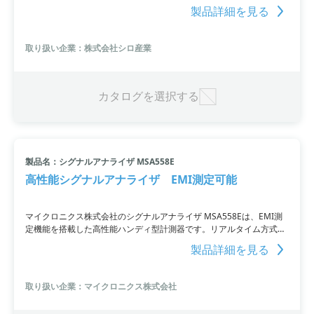
げまたは据え置き用ブラケットが付属します。さらに、M318G101と
製品詳細を見る
M318G106の両方にはカウンタ/表示切替タイプが用意されていま
す。
取り扱い企業：株式会社シロ産業
カタログを選択する
製品名：シグナルアナライザ MSA558E
高性能シグナルアナライザ EMI測定可能
マイクロニクス株式会社のシグナルアナライザ MSA558Eは、EMI測
定機能を搭載した高性能ハンディ型計測器です。リアルタイム方式と
従来の掃引方式の両方を搭載しており、高速フーリエ変換によるリア
製品詳細を見る
ルタイムな測定が可能。これにより、高速かつ正確な時間・周波数の
測定が行えます。
取り扱い企業：マイクロニクス株式会社