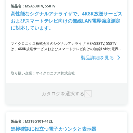
製品名：MSA538TV, 558TV
小カテゴリ: 時間・周波数測定
高性能なシグナルアナライザで、4K8K放送サービス
およびスマートテレビ向けの無線LAN電界強度測定
すべて条件を取り消す
に対応しています。
マイクロニクス株式会社のシグナルアナライザ MSA538TV, 558TV
は、4K8K放送サービスおよびスマートテレビ向けの無線LANの電界強
度測定に対応した高性能な電子計測器です。周波数範囲は3224MHz
製品詳細を見る
までカバー。4K8K放送サービスの電界強度測定に利用できます。ま
た、スマートテレビ向けの無線LANの電界強度測定にも対応。高品質
な通信環境の確保に貢献しています。詳細はウェブサイトで確認いた
取り扱い企業：マイクロニクス株式会社
だくか、お問い合わせください。
カタログを選択する
製品名：M318G101-412L
進捗確認に役立つ電子カウンタと表示器