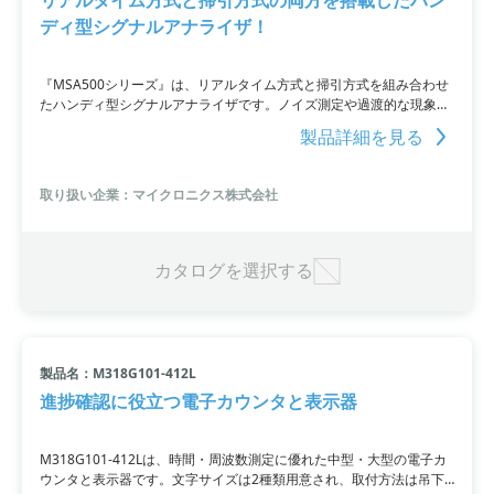
ディ型シグナルアナライザ！
『MSA500シリーズ』は、リアルタイム方式と掃引方式を組み合わせ
たハンディ型シグナルアナライザです。ノイズ測定や過渡的な現象の
解析、広いスパンの観測に優れています。アナライザの能力を拡大す
製品詳細を見る
るタイムドメイン解析や強力なトリガ機能、さらには多くの無線通信
の変調信号をキャッチすることも可能で、大容量メモリやバッテリ動
作なども特長です。
取り扱い企業：マイクロニクス株式会社
カタログを選択する
製品名：M318G101-412L
進捗確認に役立つ電子カウンタと表示器
M318G101-412Lは、時間・周波数測定に優れた中型・大型の電子カ
ウンタと表示器です。文字サイズは2種類用意され、取付方法は吊下