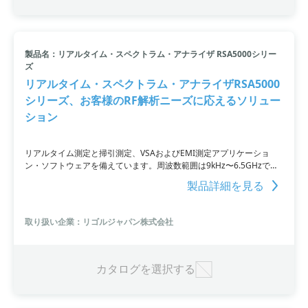
製品名：リアルタイム・スペクトラム・アナライザ RSA5000シリー
ズ
リアルタイム・スペクトラム・アナライザRSA5000
シリーズ、お客様のRF解析ニーズに応えるソリュー
ション
リアルタイム測定と掃引測定、VSAおよびEMI測定アプリケーショ
ン・ソフトウェアを備えています。周波数範囲は9kHz〜6.5GHzで、
トラッキング・ジェネレータ付きのモデルも販売可能です。企業の研
製品詳細を見る
究開発、生産ライン、教育などで広く使用されています。価格は50万
円〜100万円で、納期は2〜3日です。詳細はPDF資料をご覧いただく
か、お問い合わせください。
取り扱い企業：リゴルジャパン株式会社
カタログを選択する