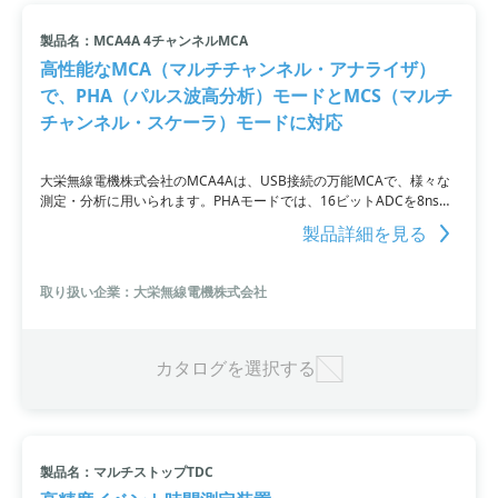
製品名：MCA4A 4チャンネルMCA
高性能なMCA（マルチチャンネル・アナライザ）
で、PHA（パルス波高分析）モードとMCS（マルチ
チャンネル・スケーラ）モードに対応
大栄無線電機株式会社のMCA4Aは、USB接続の万能MCAで、様々な
測定・分析に用いられます。PHAモードでは、16ビットADCを8nsご
とに4チャンネル連続して収集し、32kの分解能を実現。MCSモード
製品詳細を見る
では、Start, Stop1, Stop2, CHADVの各入力信号を処理し、最大
16Mbinのスペクトルを内部メモリに蓄積できます。
取り扱い企業：大栄無線電機株式会社
カタログを選択する
製品名：マルチストップTDC