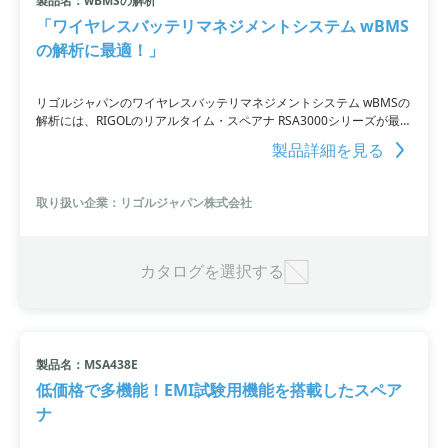
製品名：wBMSの解析
「ワイヤレスバッテリマネジメントシステム wBMS
の解析に最適！」
リゴルジャパンのワイヤレスバッテリマネジメントシステム wBMSの
解析には、RIGOLのリアルタイム・スペアナ RSA3000シリーズが最適
です。wBMSにはBluetooth Low Energy (LE)規格が使用されており、
製品詳細を見る
周波数ホッピングするBluetooth信号の捕捉には「リアルタイム」ス
ペクトラムアナライザが必須。RIGOL RSA3000シリーズは低価格であ
りながら、最高40MHzリアルタイム帯域幅（RTBW）や最小7.45μsの
取り扱い企業：リゴルジャパン株式会社
100％信号補足確率（POI）などの優れた機能を提供しています。
カタログを選択する
製品名：MSA438E
低価格で多機能！EMI試験用機能を搭載したスペア
ナ