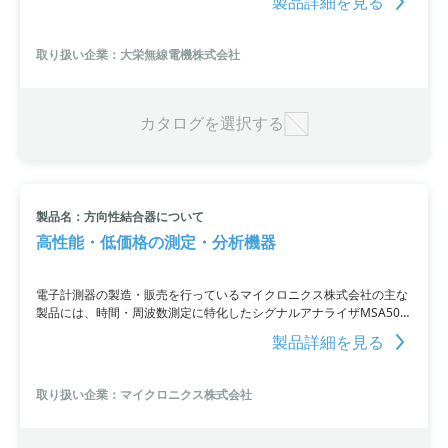
製品詳細を見る
ごとに個別に遅延とパルス幅の設定が可能で、1psの分解能と10MHz
の高繰返速度で動作します。入出力遅延は25nsです。
取り扱い企業：大栄無線電機株式会社
カタログを選択する
製品名：方向性結合器について
高性能・低価格の測定・分析機器
電子計測器の製造・販売を行っているマイクロニクス株式会社の主な
製品には、時間・周波数測定に特化したシグナルアナライザMSA500
シリーズや、低価格で高性能なスペクトラムアナライザMSA400シリ
製品詳細を見る
ーズがあります。シグナルアナライザは、リアルタイム方式と掃引方
式を組み合わせたハイブリッドな設計が特徴で、両方向の利点を最大
限に活かすことが可能です。スペクトラムアナライザは、手軽なサイ
取り扱い企業：マイクロニクス株式会社
ズと価格ながら、ベンチタイプに近い性能と機能を持っています。