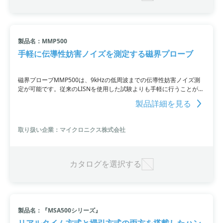
製品名：MMP500
手軽に伝導性妨害ノイズを測定する磁界プローブ
磁界プローブMMP500は、9kHzの低周波までの伝導性妨害ノイズ測
定が可能です。従来のLISNを使用した試験よりも手軽に行うことがで
き、ノイズ発生源の特定も可能となっています。MMP500は、地方独
製品詳細を見る
立行政法人東京都立産業技術研究センターとの共同開発で生まれまし
た。
取り扱い企業：マイクロニクス株式会社
カタログを選択する
製品名：『MSA500シリーズ』
リアルタイム方式と掃引方式の両方を搭載したハン