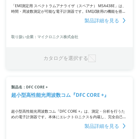
「EMI測定用 スペクトラムアナライザ（スペアナ） MSA438E」は、
時間・周波数測定が可能な電子計測器です。EMI試験用の機能を搭載
しており、低価格ながら多機能なスペクトラムアナライザです。
製品詳細を見る
取り扱い企業：マイクロニクス株式会社
カタログを選択する
製品名：DFC CORE +
超小型高性能光周波数コム『DFC CORE +』
超小型高性能光周波数コム『DFC CORE +』は、測定・分析を行うた
めの電子計測器です。本体にエレクトロニクスを内蔵し、完全自己参
照型の周波数コムを提供します。19インチラックにも対応しており、
製品詳細を見る
使いやすさも追求。コム発振間隔は80 MHzまたは200 MHzで、安定
性は1秒あたり8 x 10^-18、1000秒あたり5 x 10^-20です。精度は100