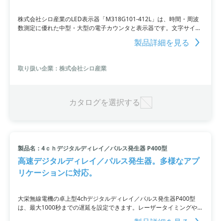
株式会社シロ産業のLED表示器「M318G101-412L」は、時間・周波
数測定に優れた中型・大型の電子カウンタと表示器です。文字サイズ
は2種類用意され、取付方法は吊下げまたは据え置き用ブラケットが
製品詳細を見る
付属します。さらに、M318G101とM318G106の両方にはカウンタ/
表示切替タイプが用意されています。詳細はURLを参照してくださ
い。お問い合わせはお気軽にどうぞ。※最新情報は都度ご確認くださ
取り扱い企業：株式会社シロ産業
い。
カタログを選択する
製品名：4ｃｈデジタルディレイ／パルス発生器 P400型
高速デジタルディレイ／パルス発生器。多様なアプ
リケーションに対応。
大栄無線電機の卓上型4chデジタルディレイ／パルス発生器P400型
は、最大1000秒までの遅延を設定できます。レーザータイミングや
CCDカメラ、高精度パルス用途に対応しています。4つのチャンネル