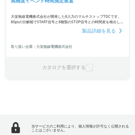
高精度イベント時間測定装置
大栄無線電機株式会社が開発した8入力のマルチストップTDCです。
80psの分解能でSTART信号と8種類のSTOP信号との時間差を検出し、
現象の速度を測定します。最大8種類のイベントタイムを記録できる
製品詳細を見る
ほか、パルス幅の検出や面積・高さの計算も可能。複数のイベントが
重なって発生しても検出が行える上、STOPイベントの状態変化を
12.5 GHzのレートで評価できます。USB 3.0インターフェイスによる
取り扱い企業：大栄無線電機株式会社
高速なデータ転送や、オプションでオーブン付きのクロックを選べ、
精密な事件時間測定を行いたい場合に最適な装置です。
カタログを選択する
当サービスのご利用により、個人情報が許可なく公開される
ことはございません。