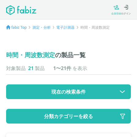
会員登録
ログイン
fabiz Top
測定・分析
電子計測器
時間・周波数測定
時間・周波数測定
の製品一覧
対象製品
21
製品
1〜21件
を表示
現在の検索条件
カテゴリ
分類カテゴリーを絞る
大カテゴリ: 測定・分析
中カテゴリ: 電子計測器