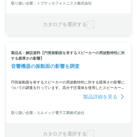
秒以上の場合1 x 10^-18で、積算位相ノイズはfCEOが70 mHzから20
取り扱い企業：トプティカフォトニクス株式会社
MHzまで65 mrad以下。線幅は光リファレンスロック時には1 Hz以下
で、ターンキーや完全リモートコントロールも可能です。特許
CERO（"zero-fCEO"）technologyも搭載しています。
カタログを選択する
製品名：解説資料【円筒振動面を有するスピーカーの周波数特性に対
する膜厚さの影響】
音響機器の振動面の影響を調査
円筒振動面を有するスピーカーの周波数特性に対する膜厚さの影響に
ついての調査を行っています。高分子圧電体を使用したスピーカーの
特性におけるピークやディップ、トランスの影響などの測定結果を図
製品詳細を見る
や表を用いて詳しく解説しています。
取り扱い企業：エルメック電子工業株式会社
カタログを選択する