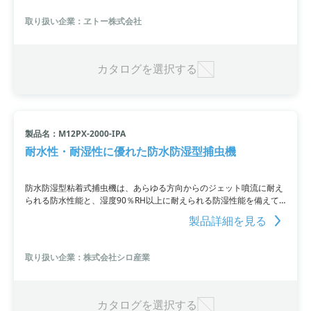
を利用することで蓄電率や電力利益をモニタリングできます。さら
に、太陽光パネルからの直接充電も可能です。安心と信頼の証である
取り扱い企業：ヱトー株式会社
TUV-Sマークも取得。365日のモニタリングサポートも無料で提供し
ています。詳細についてはPDF資料をご覧いただくか、お問い合わせ
ください。
カタログを選択する
製品名：M12PX-2000-IPA
耐水性・耐湿性に優れた防水防湿型捕虫機
防水防湿型粘着式捕虫機は、あらゆる方向からのジェット噴流に耐え
られる防水性能と、湿度90％RH以上に耐えられる防湿性能を備えて
います。オフィスやその他の場所で使用される備品として、長期間の
製品詳細を見る
使用にも対応できる信頼性があります。
取り扱い企業：株式会社シロ産業
カタログを選択する