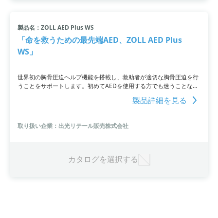
製品名：ZOLL AED Plus WS
「命を救うための最先端AED、ZOLL AED Plus
WS」
世界初の胸骨圧迫ヘルプ機能を搭載し、救助者が適切な胸骨圧迫を行
うことをサポートします。初めてAEDを使用する方でも迷うことなく
適切な救命処置が可能です。除細動パッドの一体型設計や5年間の消
製品詳細を見る
耗品交換不要など、独自の設計や技術も特徴となっています。防塵・
防水性によりさまざまな場所で使用可能です。高度管理医療機器であ
り、販売には許可が必要となります。
取り扱い企業：出光リテール販売株式会社
カタログを選択する