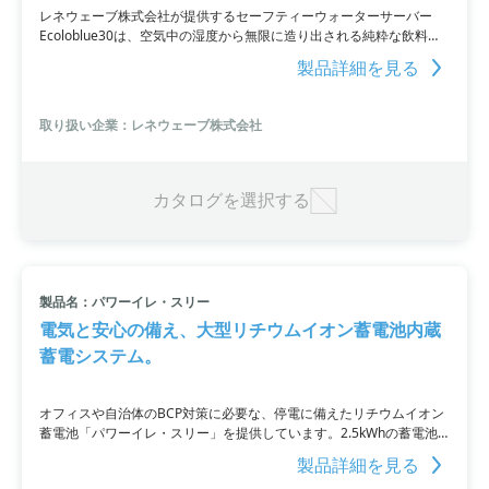
レネウェーブ株式会社が提供するセーフティーウォーターサーバー
Ecoloblue30は、空気中の湿度から無限に造り出される純粋な飲料水
をご家庭やオフィスで利用することができます。最大製水量は1日最
製品詳細を見る
大30Lであり、12個のフィルタリング工程を経て安心安全な水を生
成。消費電力は280Wで、空気のある場所で永久に水源を確保しま
す。また、水道水と直結して浄水器としても利用可能。さらに、除菌
取り扱い企業：レネウェーブ株式会社
殺菌やPM2.5の取除きなどの機能も備え、ミネラル豊富な水素水を生
成します。数量によって納期が変動しますので、お気軽にご連絡くだ
さい。
カタログを選択する
製品名：パワーイレ・スリー
電気と安心の備え、大型リチウムイオン蓄電池内蔵
蓄電システム。
オフィスや自治体のBCP対策に必要な、停電に備えたリチウムイオン
蓄電池「パワーイレ・スリー」を提供しています。2.5kWhの蓄電池
容量と小型軽量化、効率の向上など機能面で優れ、組立や工事も不要
製品詳細を見る
なため簡単に設置可能。また、クラウドサービス「エリークラウド」