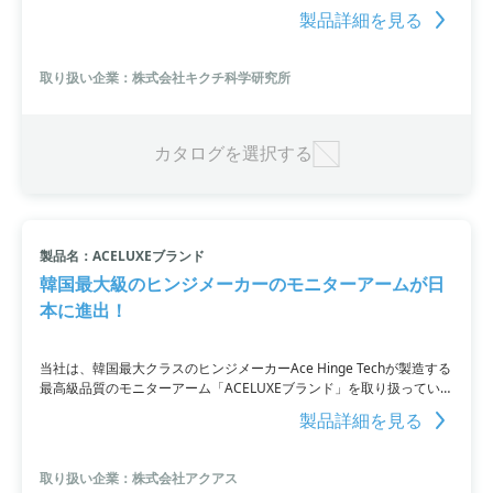
が可能であり、伸縮ポールによって高さを調整可能です。KUP-
製品詳細を見る
80WXFTとKUP-100WXFTの2つのサイズを用意しています。
取り扱い企業：株式会社キクチ科学研究所
カタログを選択する
製品名：ACELUXEブランド
韓国最大級のヒンジメーカーのモニターアームが日
本に進出！
当社は、韓国最大クラスのヒンジメーカーAce Hinge Techが製造する
最高級品質のモニターアーム「ACELUXEブランド」を取り扱っていま
す。世界的ディスプレイメーカーへのOEM供給やコンシューマーから
製品詳細を見る
医療・工業・金融分野向けの豊富なラインアップを提供しており、折
りたたみスタイルのエルゴノミックアームや1m以上のリーチを持つ
ELEFUN Lシリーズなどが主力製品です。
取り扱い企業：株式会社アクアス