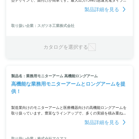
型デザインで、面付けが簡単です。最大出力15Wの急速充電タイプで
あり、ICチップへの磁気影響を及ぼしにくいFOD機能も備えており、
製品詳細を見る
さらに、標準規格Qi（チー）に対応し、IP64適合しています。
取り扱い企業：スガツネ工業株式会社
カタログを選択する
製品名：業務用モニターアーム 高機能ロングアーム
高機能な業務用モニターアームとロングアームを提
供！
製造業向けのモニターアームと医療機器向けの高機能ロングアームを
取り扱っています。豊富なラインアップで、多くの実績を積み重ねて
きました。自由度の高い可動域や工場内でのフル活用など、様々な用
製品詳細を見る
途に応じた提案が可能です。また、ACELUXEロングアームはヒンジメ
ーカーによって開発され、工場や病院、医療機関、飲食店などで幅広
く活躍しています。ロックやネジ止め不要のフリーストップ機構が特
取り扱い企業：株式会社アクアス