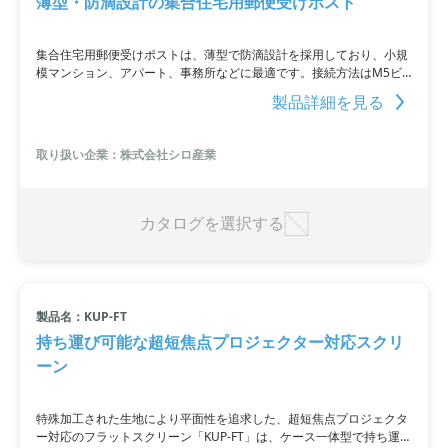
薄型・防滴設計の集合住宅用郵便受けポスト
集合住宅用郵便受けポストは、薄型で防滴設計を採用しており、小規
模マンション、アパート、事務所などに最適です。接続方法はM5ビ
スと袋ナットで、本体寸法は高さ280×幅380×奥行き145。室内と屋
製品詳細を見る
外のどちらにも設置することができます。
取り扱い企業：株式会社シロ産業
カタログを選択する
製品名：KUP-FT
持ち運び可能な超短焦点プロジェクター対応スクリ
ーン
特殊加工された生地により平面性を追求した、超短焦点プロジェクタ
ー対応のフラットスクリーン「KUP-FT」は、ケース一体型で持ち運び