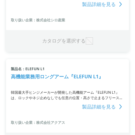
す。組み立て不要で、脚を取り付けるだけで使用できます。さらに、
製品詳細を見る
電源を必要とせず、予め冷凍庫で凍らせた保冷剤をセットすること
で、冷蔵庫の代わりに使用可能。盗難防止のために専用チェーンと専
用ロックが付属しており、キーの複製も不可能です。受け取りも取り
取り扱い企業：株式会社シロ産業
出しも簡単な操作で行えます。宅配ボックスとしてはもちろん、保冷
庫や金庫としても活躍。
カタログを選択する
製品名：ELEFUN L1
高機能業務用ロングアーム『ELEFUN L1』
韓国最大手ヒンジメーカーが開発した高機能アーム『ELEFUN L1』
は、ロックやネジ止めなしでも任意の位置・高さで止まるフリースト
ップ機構を採用しています。病院や医療機器メーカーをはじめとする
製品詳細を見る
お客様からの要望にも対応可能で、カスタマイズも可能です。最大リ
ーチは130mm、耐荷重は1kgで、デスククランプやウォールなどの設
置タイプも選択可能。
取り扱い企業：株式会社アクアス