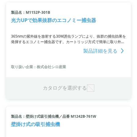
製品名：M1152P-301B
光力UPで効果抜群のエコノミー捕虫器
365nmの紫外線を放射する30W誘虫ランプにより、抜群の捕虫効果を
発揮するエコノミー捕虫器です。カートリッジ方式で簡単に取り外し
可能で、交換業務の効率化を実現。1.5kgの軽量な設計は、モニタリ
製品詳細を見る
ング機として最適です。
取り扱い企業：株式会社シロ産業
カタログを選択する
製品名：壁掛け式吸引捕虫機／品番 M1242B-761W
壁掛け式の吸引捕虫機