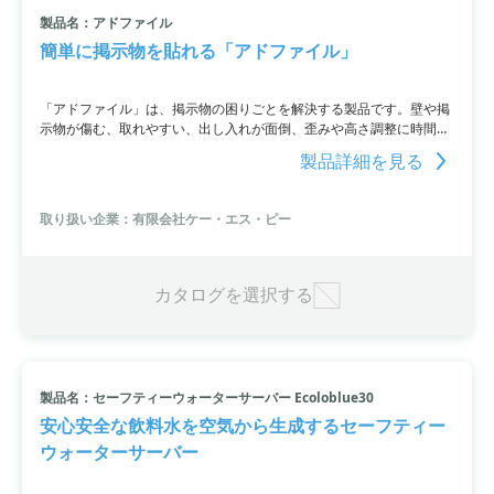
製品名：アドファイル
小カテゴリ: その他オフィス備品
簡単に掲示物を貼れる「アドファイル」
すべて条件を取り消す
「アドファイル」は、掲示物の困りごとを解決する製品です。壁や掲
示物が傷む、取れやすい、出し入れが面倒、歪みや高さ調整に時間が
かかるといった悩みを解消します。2ステップで誰でも簡単に掲示す
製品詳細を見る
ることができ、ボードも付けることが可能。さらに、オリジナルデザ
インでカスタマイズもできます。A3サイズ横タイプ、A4サイズ横タ
イプ、A4サイズ縦タイプの3種類がラインナップ。詳細はPDF資料を
取り扱い企業：有限会社ケー・エス・ピー
ご覧いただくか、お問い合わせください。
カタログを選択する
製品名：セーフティーウォーターサーバー Ecoloblue30
安心安全な飲料水を空気から生成するセーフティー
ウォーターサーバー