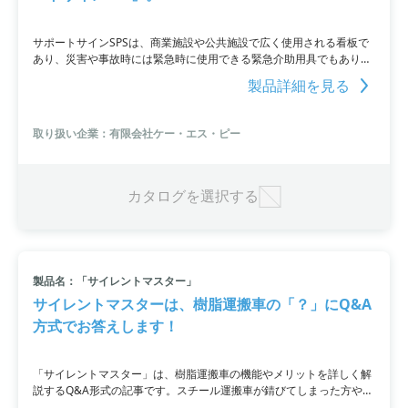
サポートサインSPSは、商業施設や公共施設で広く使用される看板で
あり、災害や事故時には緊急時に使用できる緊急介助用具でもありま
す。車いすや担架に変形して対象者を素早く運ぶことができます。
製品詳細を見る
『サポートサインSPS』には車いすタイプ、ストレッチャータイプ、
車いすコンパクトタイプのラインアップがあります。詳細はPDFをダ
ウンロードするか、お問い合わせください。
取り扱い企業：有限会社ケー・エス・ピー
カタログを選択する
製品名：「サイレントマスター」
サイレントマスターは、樹脂運搬車の「？」にQ&A
方式でお答えします！
「サイレントマスター」は、樹脂運搬車の機能やメリットを詳しく解
説するQ&A形式の記事です。スチール運搬車が錆びてしまった方や、
樹脂運搬車の採用を検討している方におすすめです。