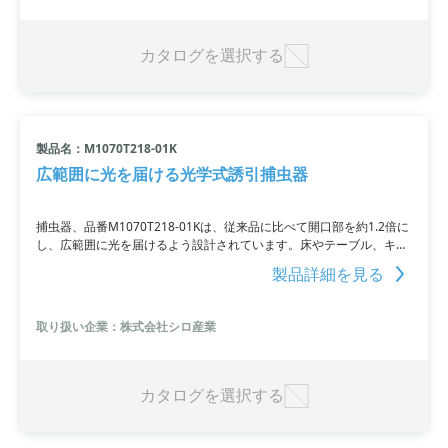
カタログを選択する
製品名：M1070T218-01K
広範囲に光を届ける光学式誘引捕虫器
捕虫器、品番M1070T218-01Kは、従来品に比べて開口部を約1.2倍に
し、広範囲に光を届けるよう設計されています。床やテーブル、キャ
ビネットでの調査も可能で、タテ付けも可能で、電源コードも本体に
製品詳細を見る
収納でき、仕上がりもキレイです。トレーの内側もフラットで、清掃
もラクに行えます。
取り扱い企業：株式会社シロ産業
カタログを選択する