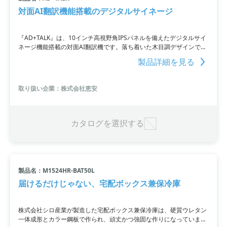
対面AI翻訳機能搭載のデジタルサイネージ
『AD+TALK』は、10インチ高視野角IPSパネルを備えたデジタルサイ
ネージ機能搭載の対面AI翻訳機です。落ち着いた木目調デザインで、
翻訳機能を使用しない時にはデジタルサイネージとして動画や画像の
製品詳細を見る
表示も可能。会議室や商談スペース、インフォメーションなどの様々
な場所で使用できるのが特徴。
取り扱い企業：株式会社恵安
カタログを選択する
製品名：M1524HR-BAT50L
届けるだけじゃない、宅配ボックス兼保冷庫
株式会社シロ産業が製造した宅配ボックス兼保冷庫は、硬質ウレタン
一体成形とカラー鋼板で作られ、頑丈かつ強固な作りになっていま