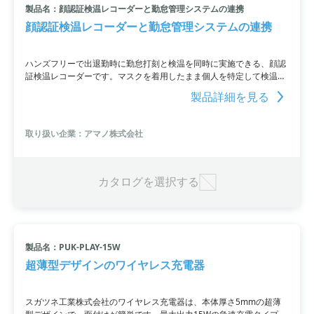
製品名：顔認証検温レコーダーと勤怠管理システムの連携
顔認証検温レコーダーと勤怠管理システムの連携
ハンズフリーで出退勤時に勤怠打刻と検温を同時に実施できる、顔認
証検温レコーダーです。マスクを着用したまま個人を特定して検温を
行い、勤怠管理システムとの連携により、設定した体表面温度以下の
製品詳細を見る
場合のみ出勤を許可します。外国人労働者の方にも利用しやすく、発
熱者のチェックをシステムがサポートするため、感染防止対策を効果
的に行うことができます。
取り扱い企業：アマノ株式会社
カタログを選択する
製品名：PUK-PLAY-15W
超薄型デザインのワイヤレス充電器
スガツネ工業株式会社のワイヤレス充電器は、本体厚さ5mmの超薄