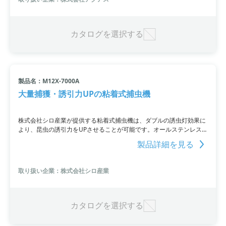
徴です。
カタログを選択する
製品名：M12X-7000A
大量捕獲・誘引力UPの粘着式捕虫機
株式会社シロ産業が提供する粘着式捕虫機は、ダブルの誘虫灯効果に
より、昆虫の誘引力をUPさせることが可能です。オールステンレス仕
様であり極めて錆びにくい、耐久性も抜群です。オフィスやその他の
製品詳細を見る
場所での使用に最適であり、大量の昆虫を効果的に捕獲することがで
きます。
取り扱い企業：株式会社シロ産業
カタログを選択する