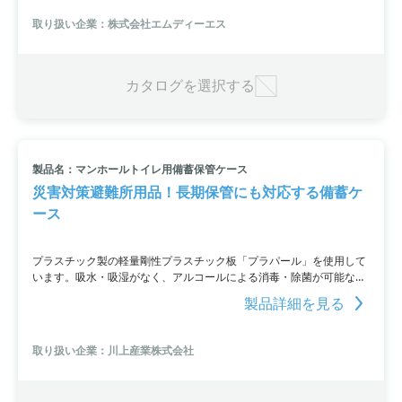
強化、カラーやデザインの変更など、多様なご要望に沿います。液晶
取り扱い企業：株式会社エムディーエス
保護フィルムやタッチペンなどの幅広い品種をラインナップ。
カタログを選択する
製品名：マンホールトイレ用備蓄保管ケース
災害対策避難所用品！長期保管にも対応する備蓄ケ
ース
プラスチック製の軽量剛性プラスチック板「プラパール」を使用して
います。吸水・吸湿がなく、アルコールによる消毒・除菌が可能なた
め、長期保管にも安心して使用が可能です。さらに、荒天時でもしっ
製品詳細を見る
かりと使える頑丈さがあります。数量や仕様によって価格や納期が変
動するため、
取り扱い企業：川上産業株式会社