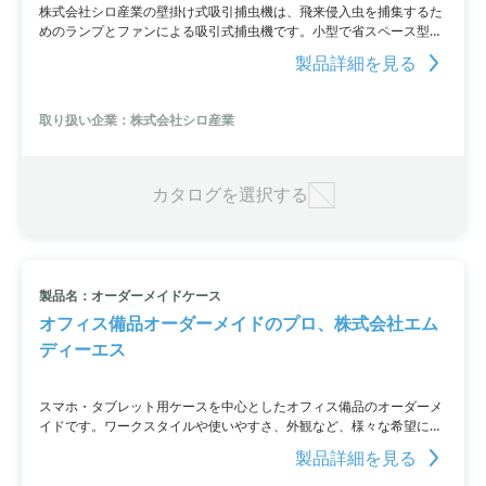
株式会社シロ産業の壁掛け式吸引捕虫機は、飛来侵入虫を捕集するた
めのランプとファンによる吸引式捕虫機です。小型で省スペース型で
あり、壁面に取り付けることができます。
製品詳細を見る
取り扱い企業：株式会社シロ産業
カタログを選択する
製品名：オーダーメイドケース
オフィス備品オーダーメイドのプロ、株式会社エム
ディーエス
スマホ・タブレット用ケースを中心としたオフィス備品のオーダーメ
イドです。ワークスタイルや使いやすさ、外観など、様々な希望に合
わせてオリジナルケースを特注設計。撥水や抗菌などの機能を付与し
製品詳細を見る
た合成皮革やナイロン、シリコーン、ポリカーボネートなどの素材に
対応可能です。さらにアームバンドやベルトの付け替え、耐衝撃性の