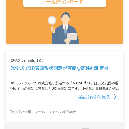
一括ダウンロード
製品名：marSurf CL
光学式で3D表面形状測定が可能な高性能測定器
マール・ジャパン株式会社が製造する『MarSurf CL』は、光沢面や透
明な表面の測定に特化した3次元測定器です。小型化と高機能化が進
む電子部品の形状測定やキズの検出においては、時間を短縮して全数
製品詳細を見る
検査も可能にします。高分解能で微小なキズや極小部位の測定も行
え、192本のプロフィールを取得するクロマチックラインセンサーCL
が平面の高速測定を実現します。
取り扱い企業：マール・ジャパン株式会社