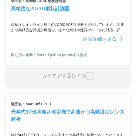
製品名：高精度2D/3D形状計測器
高精度な2D/3D形状計測器
高精度なインライン対応の2D/3D形状計測器を提供しています。高速
かつ高精度な計測が可能で、様々な素材や性質のワークに対応。詳細
な形状や微細な品質不良を素早く検出することができます。コントロ
製品詳細を見る
ーラ内蔵ながら軽量で、装置の搭載も容易です。さらに、多彩な開発
言語に対応し、自社システムへの組み込みにも適しています。無償ソ
フトウェアもご用意しており、直感的に使いこなせる詳細な設定も可
取り扱い企業：Micro-Epsilon Japan株式会社
能です。
カタログを選択する
製品名：MarSurf CP/CL
光学式3D形状粗さ測定機で高速かつ高精度なレンズ
解析
MarSurf CP/CLは、レンズを高速かつ高精度に解析することができま