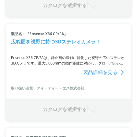
カタログを選択する
製品名：『Ensenso X36 CP/FA』
広範囲を視野に持つ3Dステレオカメラ！
Ensenso X36 CP/FAは、静止画の撮影に特化した視野の広いステレオ
3Dカメラです。最大5,000mmの動作距離に対応し、グローバルシャ
ッターや2Dカメラ『uEye』との組み合わせにより、カラーの3次元画
製品詳細を見る
像を撮影することができます。凹凸のない対象物でも3次元化が可能
であり、マルチカメラセットアップ機能により、影部分の3次元撮影
も行えます。さらに、無料のソフトウェアパッケージにはWindowsお
取り扱い企業：アイ・ディー・エス株式会社
よびLinux向けのドライバーとAPIが付属しています。
カタログを選択する