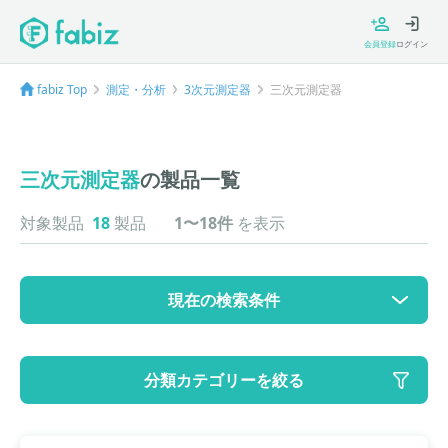
会員登録
ログイン
fabiz Top
測定・分析
3次元測定器
三次元測定器
三次元測定器
の製品一覧
対象製品
18
製品
1〜18件
を表示
現在の検索条件
カテゴリ
分類カテゴリーを絞る
大カテゴリ: 測定・分析
中カテゴリ: 3次元測定器