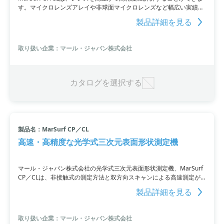
す。マイクロレンズアレイや非球面マイクロレンズなど幅広い実績が
あり、光学産業のさまざまなアプリケーションに対応しています。測
製品詳細を見る
定対象の表面粗さ・輪郭・真直度・断面積・平坦度・体積などを高速
に測定し、往復移動時の双方向スキャンによって高精度な解析を実現
します。測定時間は約1分であり、Z方向0.02μｍ、X方向1μｍの高分
取り扱い企業：マール・ジャパン株式会社
解能を備えています。
カタログを選択する
製品名：MarSurf CP／CL
高速・高精度な光学式三次元表面形状測定機
マール・ジャパン株式会社の光学式三次元表面形状測定機、MarSurf
CP／CLは、非接触式の測定方法と双方向スキャンによる高速測定が
特長です。CPは高分解能で高低差のあるワークにも対応し、スキルに
製品詳細を見る
依存しない全自動測定が可能です。一方、CLは高速ラインセンサを搭
載しており、極小部位の測定や微小な傷の検出に適しています。粗
さ、輪郭、真直度、断面積、平坦度、体積などの評価項目に対応して
取り扱い企業：マール・ジャパン株式会社
おり、約1分で100×100mmのサイズを測定できます。