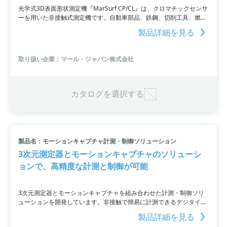
光学式3D表面形状測定機『MarSurf CP/CL』は、クロマチックセンサ
ーを用いた非接触式測定機です。自動車部品、鉄鋼、切削工具、燃料
電池、電子部品・半導体、医療用高精密部品、印刷、レンズなどさま
製品詳細を見る
ざまな業界・製品で多彩に使用できます。従来の接触測定では得られ
なかった高機能や便利さを実現し、実際の測定データを掲載した測定
事例集もご用意しています。
取り扱い企業：マール・ジャパン株式会社
カタログを選択する
製品名：モーションキャプチャ計測・制御ソリューション
3次元測定器とモーションキャプチャのソリューシ
ョンで、高精度な計測と制御が可能
3次元測定器とモーションキャプチャを組み合わせた計測・制御ソリ
ューションを開発しています。非接触で簡易に計測できるデジタイジ
ング機能や、ロボットのティーチングや位置補正を高精度に行うこと
製品詳細を見る
ができるモーションキャプチャなどが特徴。さらに、他の解析ソフト