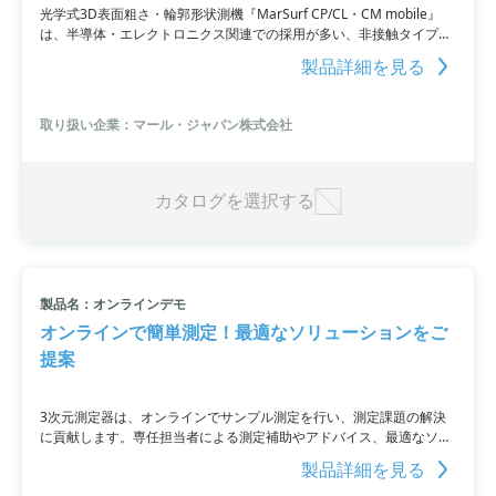
光学式3D表面粗さ・輪郭形状測機『MarSurf CP/CL・CM mobile』
は、半導体・エレクトロニクス関連での採用が多い、非接触タイプの
三次元表面形状測定機です。『CP』は高分解能で6nm(Z方向)・
製品詳細を見る
1μm(X方向)を実現し、『CL』は高速ラインセンサ搭載で0.02μm(Z方
向)・1μm(X方向)を実現しています。さらに、『MarSurf CM
mobile』はポータブル型で高精度な測定が可能で、持ち運びが容易で
取り扱い企業：マール・ジャパン株式会社
す。ナノ単位の3Dデータを最短7秒で取得し、振動環境下や鏡面仕上
げにも対応しています。
カタログを選択する
製品名：オンラインデモ
オンラインで簡単測定！最適なソリューションをご
提案
3次元測定器は、オンラインでサンプル測定を行い、測定課題の解決
に貢献します。専任担当者による測定補助やアドバイス、最適なソリ
ューションのご提案など、豊富なサポートが魅力です。さらに、測定
製品詳細を見る
方法に関する疑問や質問にも丁寧に解答するため、確実な測定結果を