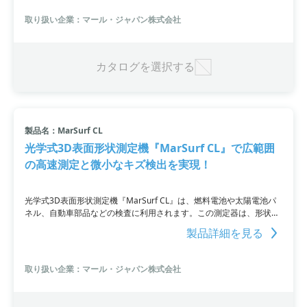
得ることができます。複雑な形状のワークや光学式と接触式の両方を
試したい場合にも最適です。現在の測定機にお悩みの方や新しい測定
取り扱い企業：マール・ジャパン株式会社
機を試したい方におススメな測定器です。
カタログを選択する
製品名：MarSurf CL
光学式3D表面形状測定機『MarSurf CL』で広範囲
の高速測定と微小なキズ検出を実現！
光学式3D表面形状測定機『MarSurf CL』は、燃料電池や太陽電池パ
ネル、自動車部品などの検査に利用されます。この測定器は、形状測
定やキズの検出にかかる時間を短縮し、全数検査を可能にします。
製品詳細を見る
192本のプロフィールを取得するクロマチックラインセンサーCLが非
接触での高速測定を実現し、高分解能で微小なキズ検出や極小部位の
測定も可能です。燃料電池では境界領域の測定や分析、キズ・穴の検
取り扱い企業：マール・ジャパン株式会社
出、触媒の蓄積検出、ガス拡散層（GDL）のクラック/折れ検出や粗さ
測定など、また、自動車関連ではクランクシャフトやベアリング、エ
ンジンシリンダ内部、自動車インテリア部品などのさまざまな測定事