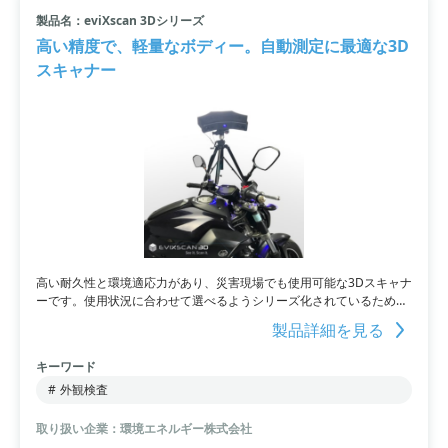
製品名：eviXscan 3Dシリーズ
小カテゴリ: 三次元測定器
高い精度で、軽量なボディー。自動測定に最適な3D
スキャナー
すべて条件を取り消す
高い耐久性と環境適応力があり、災害現場でも使用可能な3Dスキャナ
ーです。使用状況に合わせて選べるようシリーズ化されているため、
様々なニーズに対応可能。高い測定精度と耐久性を兼ね備えており、
製品詳細を見る
どのような場面にもご利用いただけます。
キーワード
#
外観検査
取り扱い企業：環境エネルギー株式会社