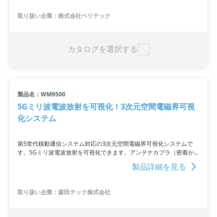
ウェアや計測機器との連携も可能であり、高次元な動作分析やVRにお
けるトラッキングも実現できます。測定加速度やレーザー変位計を用
取り扱い企業：株式会社ペリテック
いた変位計測も非接触で行えるため、より簡単かつ高精度な計測が可
能です。
カタログを選択する
製品名：WM9500
5Gミリ波電波放射を可視化！3次元空間電磁界可視
化システム
第5世代移動通信システム対応の3次元空間電磁界可視化システムで
す。5Gミリ波電波放射を可視化できます。アンテナカプラ（密着から
近距離での送受信を行う「コンパクトアンテナ」Compact
製品詳細を見る
Antennas）を可視化センサーとして活用し、5G(サブ6) / 28GHz帯 /
39GHz帯にも対応可能です。
取り扱い企業：森田テック株式会社