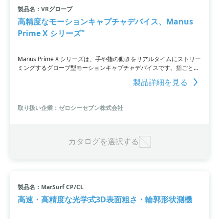
製品名：VRグローブ
高精度なモーションキャプチャデバイス、Manus
Prime X シリーズ"
Manus Prime X シリーズは、手や指の動きをリアルタイムにストリー
ミングするグローブ型モーションキャプチャデバイスです。指ごとに
2つの関節を測定するフレックスセンサーに加え、IMUによる11DOF
製品詳細を見る
トラッキングが採用され、細かな指の動きを読み取ることができま
す。さまざまな光学式モーションキャプチャシステム及びVRアプリケ
ーションに最適化され、正確な指のトラッキングとスムーズなフレー
取り扱い企業：ゼロシーセブン株式会社
ムワークにより、これまでにないハンドキャプチャデータの提供が可
能です。
カタログを選択する
製品名：MarSurf CP/CL
高速・高精度な光学式3D表面粗さ・輪郭形状測機