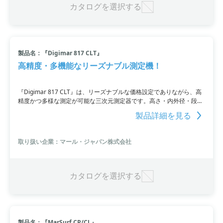
例を掲載しています。
カタログを選択する
製品名：『Digimar 817 CLT』
高精度・多機能なリーズナブル測定機！
『Digimar 817 CLT』は、リーズナブルな価格設定でありながら、高
精度かつ多様な測定が可能な三次元測定器です。高さ・内外径・段
差・角度・直角度・真直度・平面度・偏心度・溝や穴の幅など、様々
製品詳細を見る
な測定項目を1台で実施できます。操作も簡単で、ワンクリックで測
定記録を作成し、データもワイヤレスで転送可能。ノギスやマイクロ
メータによる測定から脱却し、高精度かつ迅速な測定を実現します。
取り扱い企業：マール・ジャパン株式会社
カタログを選択する
製品名：『MarSurf CP/CL』