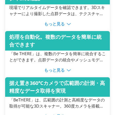
現場でリアルタイムデータを確認できます。3Dスキ
ャナーにより撮影した点群データは、テクスチャマ
ッピング化し、Wi-Fi通信でPCに送信可能。各工程の
もっと見る
所要時間はスキャンに約2分、データの統合が2分以
内、メッシュ化が1分以内と、スピーディーな処理
処理を自動化。複数のデータを簡単に統
を実現しました。撮影から数分で色付き点群データ
合できます
とテクスチャーマッピングデータを即座に確認でき
るため、作業効率が大幅に向上。さらに、既存のソ
「Be THERE」は、複数のデータを簡単に統合するこ
フトウェアへのデータ取り込みにも対応していま
とができます。点群データの統合やメッシュモデル
す。
化などの処理のほとんどを自動化しており、迅速か
もっと見る
つ効率的に作業可能。撮影したデータを効率的に整
理し、詳細にモデル化することで、災害現場の状況
据え置き360℃カメラで広範囲の計測・高
把握や建築現場での計画・現状比較に必要な視認性
精度なデータ取得を実現
を担保します。
「BeTHERE」は、広範囲の計測と高精度なデータの
取得が可能な3Dスキャナー。360度カメラを搭載し
ているため、全方位において3D計測が可能です。距