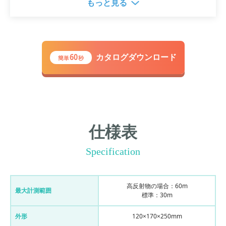
もっと見る
離測定半径は最大60mあり、1回の計測で最大277万
点の点群データを取得することができます。また、
据え置きタイプのため、手振れの心配がないのも特
徴。大規模な現場や建築物などの計測にも適してい
ます。
60
カタログダウンロード
簡単
秒
仕様表
Specification
⾼反射物の場合：60m
最⼤計測範囲
標準：30m
外形
120×170×250mm