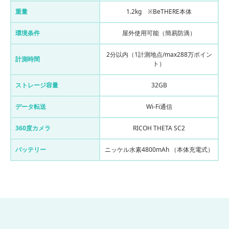
重量
1.2kg ※BeTHERE本体
環境条件
屋外使⽤可能（簡易防滴）
2分以内（1計測地点/max288万ポイン
計測時間
ト）
ストレージ容量
32GB
データ転送
Wi-Fi通信
360度カメラ
RICOH THETA SC2
バッテリー
ニッケル⽔素4800mAh （本体充電式）