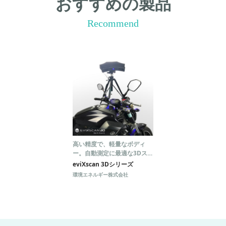
おすすめの製品
Recommend
高い精度で、軽量なボディ
ー。自動測定に最適な3Dスキ
ャナー
eviXscan 3Dシリーズ
環境エネルギー株式会社