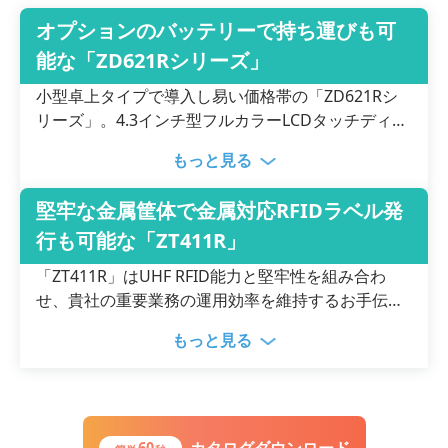
オプションのバッテリーで持ち運びも可
能な「ZD621Rシリーズ」
小型卓上タイプで導入し易い価格帯の「ZD621Rシ
リーズ」。4.3インチ型フルカラーLCDタッチディス
プレイを用いて操作することができます。液晶メニ
もっと見る
ューにはウィザード形式の設定、トラブルシューテ
ィングのアニメーションや日々運用のガイダンスを
堅牢な金属筐体で金属対応RFIDラベル発
標準装備。また、オプションのバッテリーを使用す
行も可能な「ZT411R」
ることで広い工場や倉庫で台車などに置いて移動し
ながらRFIDラベルを発行することも可能。オートカ
「ZT411R」はUHF RFID能力と堅牢性を組み合わ
ッター、剥離機能などのオプションもあります。デ
せ、貴社の重要業務の運用効率を維持するお手伝い
モ機も提供していますので、ぜひお気軽にお問い合
をします。大型カラータッチディスプレイにより、
わせください。
もっと見る
プリンタの状態が一目で分かり、RFIDをはじめとす
る設定を素早く管理できます。 ZT411R OnMetalモ
デルはラベルタイプ金属対応タグの発行ができるほ
か、通常タイプのRFDIラベルの発行も可能。1台で
あらゆるUHF帯RFIDラベルの発行ができるマルチな
60
カタログダウンロード