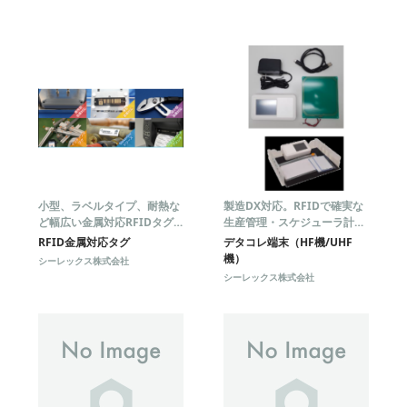
小型、ラベルタイプ、耐熱な
製造DX対応。RFIDで確実な
ど幅広い金属対応RFIDタグ
生産管理・スケジューラ計画
ラインナップ
進行を強力支援！
RFID金属対応タグ
デタコレ端末（HF機/UHF
機）
シーレックス株式会社
シーレックス株式会社