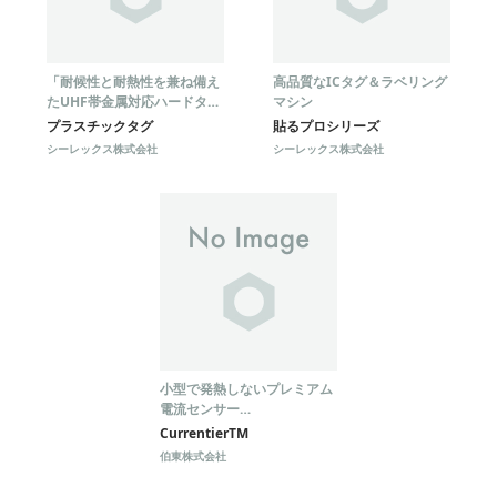
「耐候性と耐熱性を兼ね備え
高品質なICタグ＆ラベリング
たUHF帯金属対応ハードタグ
マシン
『プラスチックタグ』」
プラスチックタグ
貼るプロシリーズ
シーレックス株式会社
シーレックス株式会社
小型で発熱しないプレミアム
電流センサー
「CurrentierTM」
CurrentierTM
伯東株式会社