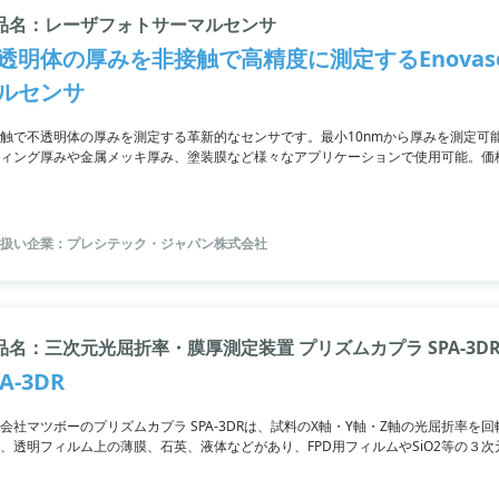
品名：レーザフォトサーマルセンサ
透明体の厚みを非接触で高精度に測定するEnovas
ルセンサ
触で不透明体の厚みを測定する革新的なセンサです。最小10nmから厚みを測定可能
ィング厚みや金属メッキ厚み、塗装膜など様々なアプリケーションで使用可能。価格帯
は2か月～の納期となります。Enovasense社はドイツの光学センサメーカーPreci
扱い企業：プレシテック・ジャパン株式会社
品名：三次元光屈折率・膜厚測定装置 プリズムカプラ SPA-3D
A-3DR
会社マツボーのプリズムカプラ SPA-3DRは、試料のX軸・Y軸・Z軸の光屈折率
、透明フィルム上の薄膜、石英、液体などがあり、FPD用フィルムやSiO2等の３
05°の精度で回転し、多層薄膜での光屈折率・膜厚の個別測定も可能です。