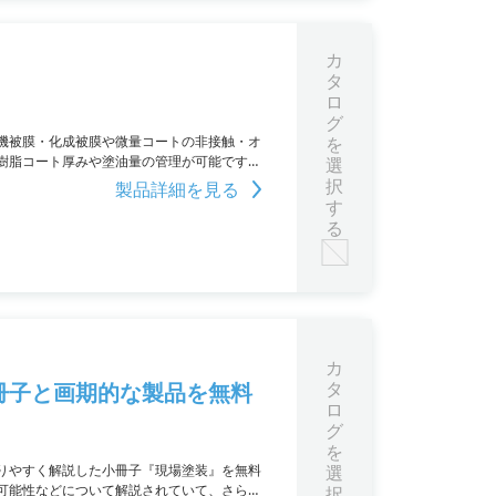
カ
タ
ロ
グ
の有機被膜・化成被膜や微量コートの非接触・オ
を
樹脂コート厚みや塗油量の管理が可能です。
選
、安全な光を採用した非接触オンライン測定
択
製品詳細を見る
す
る
カ
タ
冊子と画期的な製品を無料
ロ
グ
を
りやすく解説した小冊子『現場塗装』を無料
選
可能性などについて解説されていて、さらに
択