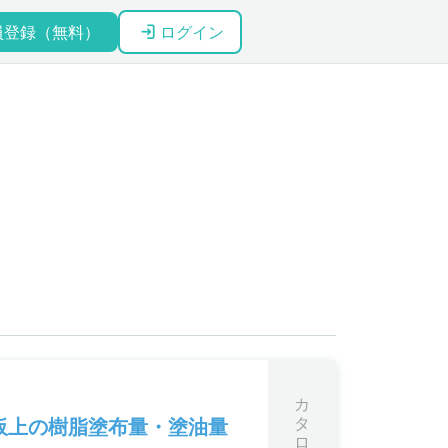
員登録（無料）
ログイン
カ
タ
板上の樹脂塗布量・塗油量
ロ