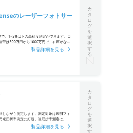
カ
タ
enseのレーザーフォトサー
ロ
グ
を
で、1~3%以下の高精度測定ができます。コ
選
は500万円から1000万円で、在庫がない
択
tecのグループ会社です。
す
製品詳細を見る
る
カ
R
タ
ロ
グ
を回転しながら測定します。測定対象は透明フィ
を
次元複屈折率測定に好適。複屈折率測定は、
選
択
製品詳細を見る
す