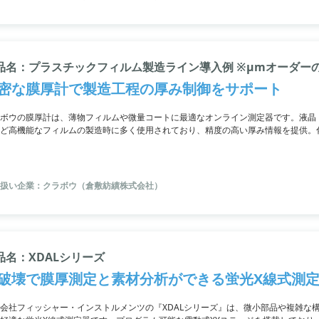
品名：プラスチックフィルム製造ライン導入例 ※μmオーダー
密な膜厚計で製造工程の厚み制御をサポート
ボウの膜厚計は、薄物フィルムや微量コートに最適なオンライン測定器です。液晶
ど高機能なフィルムの製造時に多く使用されており、精度の高い厚み情報を提供。
ラインナップが特長であり、透明品から金属上の微量コート剤までマルチに対応し
安全な光を使用しており、幅広い対象物や厚み範囲にも対応可能です。
扱い企業：クラボウ（倉敷紡績株式会社）
品名：XDALシリーズ
破壊で膜厚測定と素材分析ができる蛍光X線式測
会社フィッシャー・インストルメンツの『XDALシリーズ』は、微小部品や複雑な