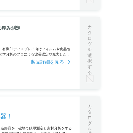
カ
の厚み測定
タ
ロ
グ
・有機ELディスプレイ向けフィルムや食品包
を
化学分析のプロによる波長選定や充実した光
選
ます。非接触・オンライン測定でありなが
択
製品詳細を見る
す
る
カ
タ
定器！
ロ
グ
構造部品を非破壊で膜厚測定と素材分析をする
を