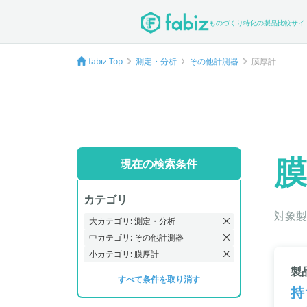
ものづくり特化の製品比較サイ
fabiz Top
測定・分析
その他計測器
膜厚計
膜
現在の検索条件
カテゴリ
対象製
大カテゴリ: 測定・分析
中カテゴリ: その他計測器
小カテゴリ: 膜厚計
製品
すべて条件を取り消す
持