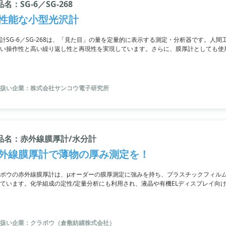
名：SG‐6／SG-268
性能な小型光沢計
計SG-6／SG-268は、「見た目」の量を定量的に表示する測定・分析器です。人
い操作性と高い繰り返し性と再現性を実現しています。さらに、膜厚計としても使
扱い企業：株式会社サンコウ電子研究所
品名：赤外線膜厚計/水分計
外線膜厚計で薄物の厚み測定を！
ボウの赤外線膜厚計は、μオーダーの膜厚測定に強みを持ち、プラスチックフィル
ています。化学組成の定性/定量分析にも利用され、液晶や有機ELディスプレイ向
多層コーティングや透明な薄物向けにも使用でき、さまざまな波長や測定レンジで
イン測定が可能です。
扱い企業：クラボウ（倉敷紡績株式会社）