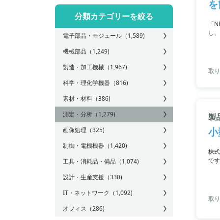
を
分類カテゴリーを絞る
「N
し、
電子部品・モジュール
（1,589)
リー
機械部品
（1,249)
製造・加工機械
（1,967)
取り
科学・理化学機器
（816)
素材・材料
（386)
測定・分析
（1,279)
製品
小
画像処理
（325)
制御・電機機器
（1,420)
株式
です
工具・消耗品・備品
（1,074)
設計・生産支援
（330)
IT・ネットワーク
（1,092)
取り
オフィス
（286)