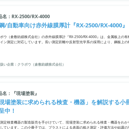
名：RX-2500/RX-4000
鋼/自動車向け赤外線膜厚計『RX-2500/RX-4000』
ボウ（倉敷紡績株式会社）の赤外線膜厚計『RX-2500/RX-4000』は、金属板上
イン測定に対応しています。長い測定距離や反射型光学系の採用により、鋼板上の
、酸化被膜や微量成分の測定も可能で、多種多様な品種に対応しています。さらに
定した測定性能と応答性という特長ももっています。
扱い企業：クラボウ（倉敷紡績株式会社）
品名：『現場塗装』
現場塗装に求められる検査・機器」を解説する小
呈中！
測定検査機器の製造販売を手がけていて、現場塗装に求められる検査・機器をわか
しています。この小冊子では、ブラストによる表面の粗さ測定・評価方法や結露の