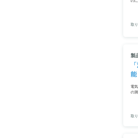
のに
ます
取り
製品
「
能
電気
の測
厚測
定に
取り