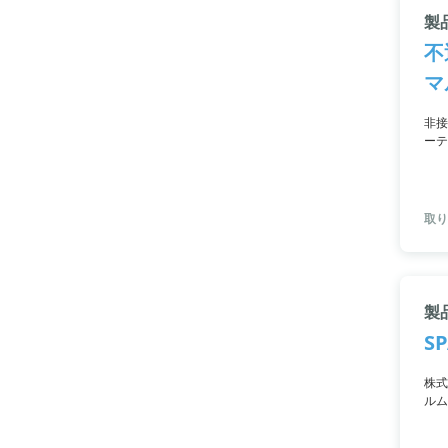
製
不
マ
非接
ーテ
場合
取り
製
SP
株式
ルム
0.