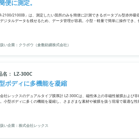
簡便に測定。
R-2100/2100IB」は、測定したい箇所のみを簡便に計測できるポータブル型赤外
デジタルデータを残せるため、データ管理が容易。小型・軽量で簡単に操作でき、
駆動モデルも用意。電源環境に関わらず測定できます。詳細は関連リンクページを
扱い企業：クラボウ（倉敷紡績株式会社）
名： LZ-300C
型ボディに多機能を凝縮
会社レックスのデュアルタイプ膜厚計 LZ-300Cは、磁性体上の非磁性被膜およ
。小型ボディに多くの機能を凝縮し、さまざまな素材や被膜を扱う現場で最適な性
扱い企業：株式会社レックス