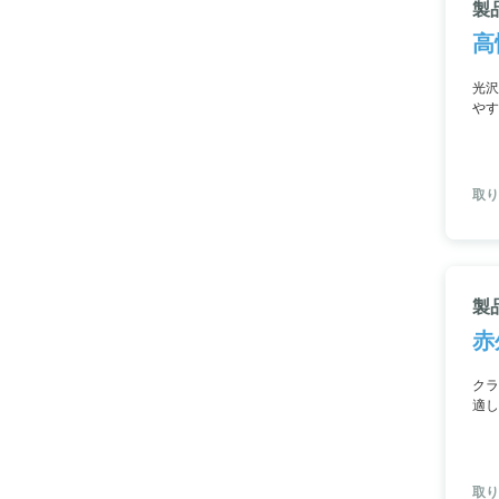
製品
高
光沢
やす
取り
製
赤
クラ
適し
れ、
ンラ
取り