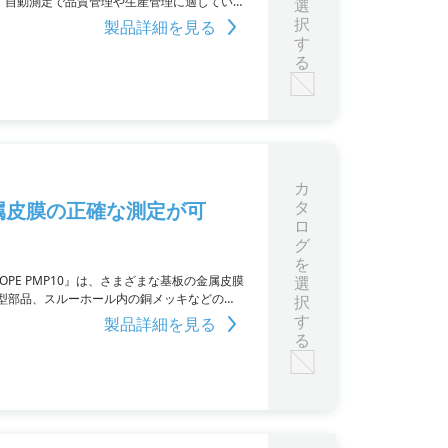
、自動測定で品質管理や生産管理に適してい
選
択
製品詳細を見る
す
る
カ
タ
金属皮膜の正確な測定が可
ロ
グ
を
PE PMP10』は、さまざまな基板の金属皮膜
選
型部品、スルーホール内の銅メッキなどの膜
択
測定が可能です。鉄上のニッケル層の膜厚測
す
製品詳細を見る
しています。
る