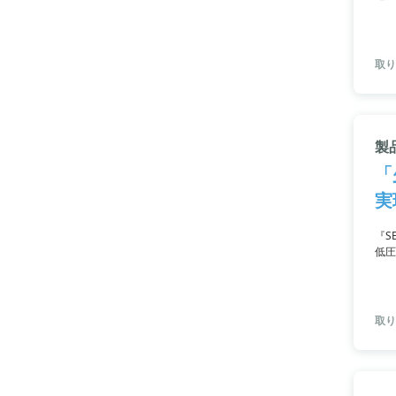
テス
取り
製品
「
実
『S
低圧
でき
り即
取り