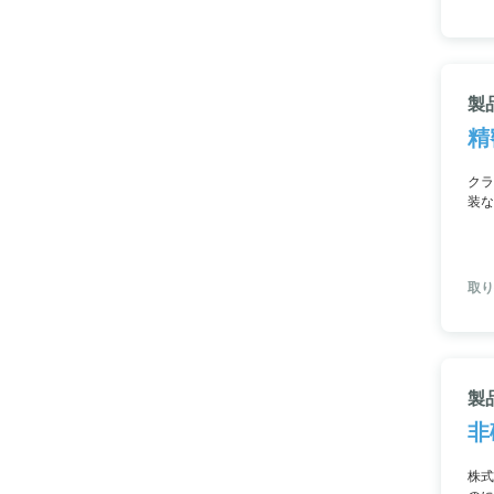
製
精
クラ
装な
学系
ら、
取り
製
非
株式