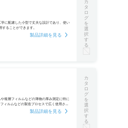
カ
タ
ロ
グ
間工学に配慮した小型で丈夫な設計であり、使い
を
用することができます。
選
択
製品詳細を見る
す
る
カ
タ
ロ
グ
ムや複層フィルムなどの薄物の厚み測定に特に
を
けフィルムなどの製造プロセスで広く使用さ
選
高い相関性が得られます。安全で非接触なオ
択
製品詳細を見る
す
る