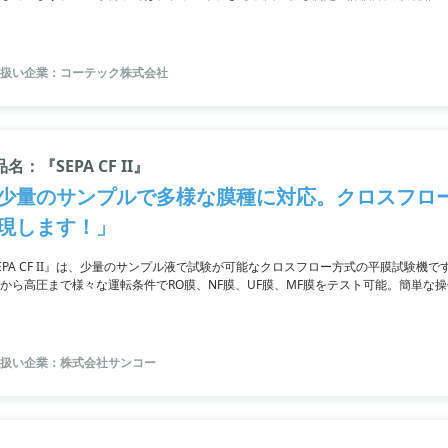
テックステープやポジテクターRTRなど画期的な製品のレンタルも受け付けていま
扱い企業：コーテック株式会社
名：『SEPA CF II』
少量のサンプルで多様な膜種に対応。クロスフロ
現します！」
EPA CF II』は、少量のサンプル液で試験が可能なクロスフロー方式の平膜試験
から高圧まで様々な運転条件でRO膜、NF膜、UF膜、MF膜をテスト可能。簡単な
ます。作業の簡易化やコスト削減に貢献し、初期コストが抑えられるためスモール
座に評価・実験が可能であり、化学品、食品、医薬品などの研究開発部門で活躍し
扱い企業：株式会社サンコー