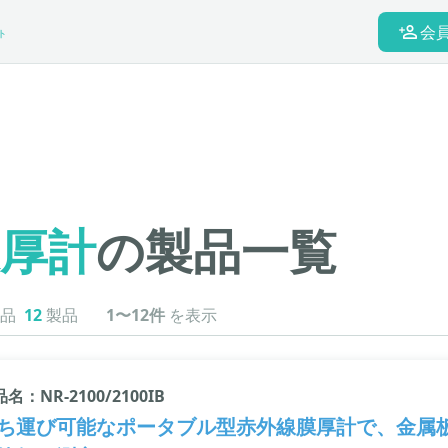
会
ト
厚計
の製品一覧
品
12
製品
1〜12件
を表示
名：NR-2100/2100IB
ち運び可能なポータブル型赤外線膜厚計で、金属