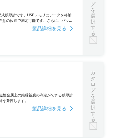
グ
を
吸収式膜厚計です。USBメモリにデータを格納
選
任意の位置で測定可能です。さらに、バッテ
択
ご覧いただくか、お問い合わせください。
す
製品詳細を見る
る
カ
タ
ロ
グ
び非磁性金属上の絶縁被膜の測定ができる膜厚計
を
能を発揮します。
選
択
製品詳細を見る
す
る