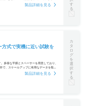
す。
す
製品詳細を見る
る
カ
タ
ー方式で実機に近い試験を
ロ
グ
を
機です。多様な平膜とスペーサーを用意しており、
選
操作で、スケールアップに有用なデータを取得
択
スタートに最適です。ユニットでの提供によ
す
製品詳細を見る
ます。
る