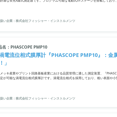
好適な蛍光X線式測定器です。プログラム可能な電動式XYステージを搭載しており
。高精度かつ長期安定性により再校正に必要な時間や労力を大幅に削減可能です。
扱い企業：株式会社フィッシャー・インストルメンツ
名：PHASCOPE PMP10
渦電流位相式膜厚計『PHASCOPE PMP10』：
！」
メッキ産業やプリント回路基板産業における品質管理に適した測定装置、『PHASCO
定が可能な渦電流位相式膜厚計です。渦電流位相式を採用しており、粗い表面や小
定にも適しています。正確な測定を行い、プローブが試料の表面に密着しなくても
も適しており、データ転送や統計処理が可能なFischer Data Centerソフトも付属
扱い企業：株式会社フィッシャー・インストルメンツ