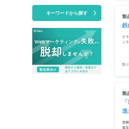
キーワードから探す
製品
鉄
クラ
ンラ
また
や安
取り
製
「
進
塗膜
進呈