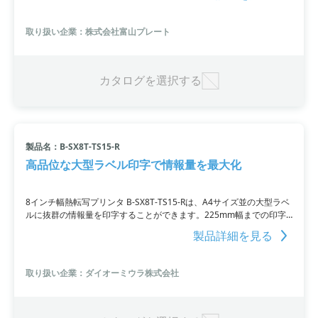
の製品も提供しており、小ロット多品種のご要望にも対応していま
す。
取り扱い企業：株式会社富山プレート
カタログを選択する
製品名：B-SX8T-TS15-R
高品位な大型ラベル印字で情報量を最大化
8インチ幅熱転写プリンタ B-SX8T-TS15-Rは、A4サイズ並の大型ラベ
ルに抜群の情報量を印字することができます。225mm幅までの印字
に対応し、作業指示書やカートンラベルなどに最適です。305dpiの高
製品詳細を見る
密度ヘッドを搭載しており、レーザープリンタと同等の高品位な印字
を実現します。LAN接続時には、パソコンのモニタで情報管理が可能
です。
取り扱い企業：ダイオーミウラ株式会社