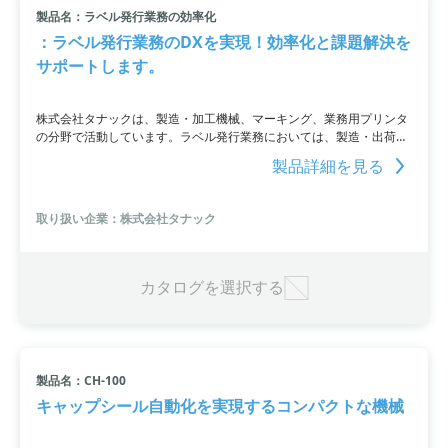
製品名：ラベル発行業務の効率化
：ラベル発行業務のDXを実現！効率化と課題解決を
サポートします。
株式会社タナックは、製造・加工機械、マーキング、業務用プリンタ
の分野で活動しています。ラベル発行業務においては、製造・出荷、
品質保証システム管理、資材管理の課題を解決します。老朽化やGHS
製品詳細を見る
赤枠未対応などの設備の問題、出荷ミスや作業の効率化などの業務上
の課題に対しては、効果的なソリューションを提供しております。ま
た、動画を活用したＤＸ化によるスキル伝承や社員育成も行っており
取り扱い企業：株式会社タナック
ますので、総合的な提案が可能です。様々な業界で導入されておりま
す。
カタログを選択する
製品名：CH-100
キャップシール自動化を実現するコンパクトな機械