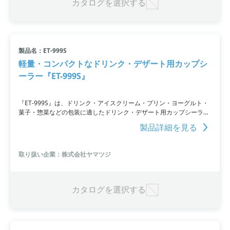
カタログを選択する
製品名：ET-999S
軽量・コンパクトなドリンク・デザート用カップシ
ーラー『ET-999S』
『ET-999S』は、ドリンク・アイスクリーム・プリン・ヨーグルト・
菓子・惣菜などの包装に適したドリンク・デザート用カップシーラー
です。その重量はわずか20kgと軽量。持ち運びに便利な仕様となって
製品詳細を見る
います。また、シール/トリミング/巻取り/容器排出/絵合せなど全ての
自動運転が可能です。
取り扱い企業：株式会社ヤマツジ
カタログを選択する