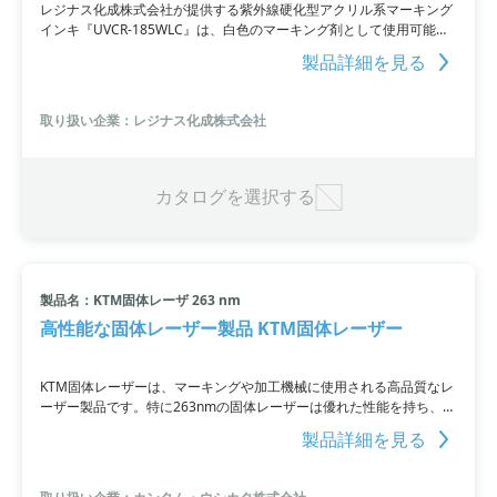
レジナス化成株式会社が提供する紫外線硬化型アクリル系マーキング
インキ『UVCR-185WLC』は、白色のマーキング剤として使用可能で
す。耐熱性や耐メッキ性に優れ、密着性や電気絶縁特性も高いため、
製品詳細を見る
スクリーン印刷にも適しています。
取り扱い企業：レジナス化成株式会社
カタログを選択する
製品名：KTM固体レーザ 263 nm
高性能な固体レーザー製品 KTM固体レーザー
KTM固体レーザーは、マーキングや加工機械に使用される高品質なレ
ーザー製品です。特に263nmの固体レーザーは優れた性能を持ち、精
密な作業に適しています。
製品詳細を見る