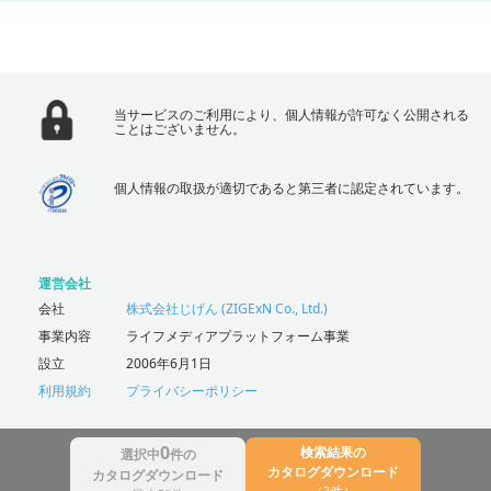
当サービスのご利用により、個人情報が許可なく公開される
ことはございません。
個人情報の取扱が適切であると第三者に認定されています。
運営会社
会社
株式会社じげん (ZIGExN Co., Ltd.)
事業内容
ライフメディアプラットフォーム事業
設立
2006年6月1日
利用規約
プライバシーポリシー
0
検索結果の
選択中
件の
カタログダウンロード
© ZIGExN Co., Ltd. All Rights Reserved.
カタログダウンロード