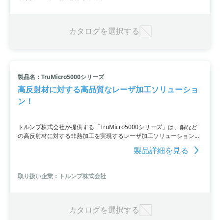
の課題を抱える企業様にお問い合わせいただければ、活用事例集と生
産性最大化チェックシートをご提供します。
カタログを選択する
製品名：TruMicro5000シリーズ
高反射材に対する高品質なレーザ加工ソリューショ
ン！
トルンプ株式会社が提供する「TruMicro5000シリーズ」は、銅など
の高反射材に対する非熱加工を実現するレーザ加工ソリューションで
す。このソリューションは、クラックや溶融、剥離の少ない高品質な
製品詳細を見る
加工を実現し、速度と精度の両面で効率的かつ品質が高い加工を可能
にします。また、ガラスやセラミックスなどの非熱加工にも対応して
おり、多品種少量への対応が容易です。
取り扱い企業：トルンプ株式会社
カタログを選択する