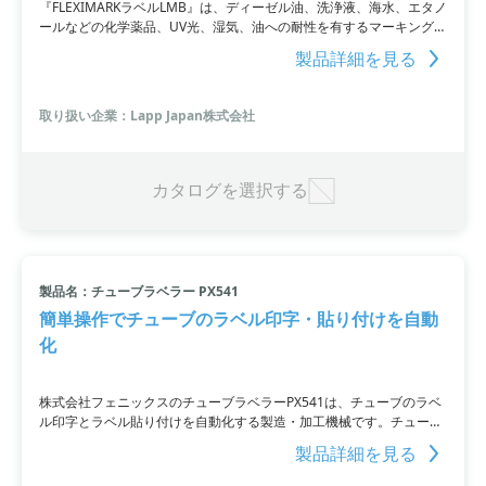
『FLEXIMARKラベルLMB』は、ディーゼル油、洗浄液、海水、エタノ
ールなどの化学薬品、UV光、湿気、油への耐性を有するマーキングシ
ステムです。また、熱転写プリンタ（TMB）用ロールとしても使用可
製品詳細を見る
能で、ミシン目付きDIN A5ラベルシートが付いています。両面印刷が
可能であり、FLEXIMARK Softwareや商用レーザープリンタで印刷が
できます。さらに、スナップオンタイプ用カラー、クローズタイプ用
取り扱い企業：Lapp Japan株式会社
カラー、ケーブルタイ用カラーに適したラベルに最適です。
カタログを選択する
製品名：チューブラベラー PX541
簡単操作でチューブのラベル印字・貼り付けを自動
化
株式会社フェニックスのチューブラベラーPX541は、チューブのラベ
ル印字とラベル貼り付けを自動化する製造・加工機械です。チューブ
をセットし、スタートボタンを押すだけで作業が完了します。手袋を
製品詳細を見る
したままでも操作が可能であり、専用アダプターを使用すれば、チュ
ーブのサイズ変更も行えます。さらに、RFID対応オプションもあり、