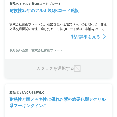
製品名：アルミ製QRコードプレート
耐候性25年のアルミ製QRコード銘板
株式会社富山プレートは、橋梁管理や太陽光パネルの管理など、各種
公共交通機関の管理に適したアルミ製QRコード銘板の製作を行ってい
ます。耐用年数25年の高い耐候性を持つ銘板は、自動読み取り機やハ
製品詳細を見る
ンディタイプのQRコードリーダーに使用可能です。ラインのトレイな
ど、さまざまな企業に納品しております。ご興味のある企業は、ぜひ
お問い合わせください。
取り扱い企業：株式会社富山プレート
カタログを選択する
製品名：UVCR-185WLC
耐熱性と耐メッキ性に優れた紫外線硬化型アクリル
系マーキングインキ