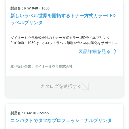
製品名：Pro1040・1050
新しいラベル世界を開拓するトナー方式カラーLED
ラベルプリンタ
ダイオーミウラ株式会社のトナー方式カラーLEDラベルプリンタ
Pro1040・1050は、小ロットラベル印刷やラベル内製化をサポートす
る製造・加工機械です。紙系やPETフイルム合成紙ラベルに対応し、
製品詳細を見る
耐水・耐紫外線・耐アルコール性を実現しています。フルカラー対応
でプレ印刷不要であり、1,200DPIの高精細LEDヘッド使用により極細
線や小ポイント文字にも対応。また、Pro1050では透明フイルムや高
取り扱い企業：ダイオーミウラ株式会社
品質フルカラー印刷にも対応する高隠蔽力のホワイトトナーを使用し
ています。お問い合わせはリンク先をご参照ください。
カタログを選択する
製品名：BA410T-TS12-S
コンパクトでタフなプロフェッショナルプリンタ