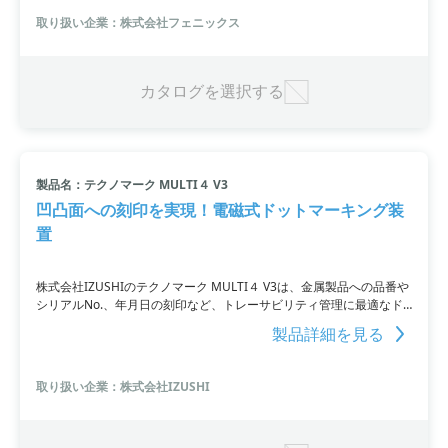
幅広いニーズに対応しています。
取り扱い企業：株式会社フェニックス
カタログを選択する
製品名：テクノマーク MULTI４ V3
凹凸面への刻印を実現！電磁式ドットマーキング装
置
株式会社IZUSHIのテクノマーク MULTI４ V3は、金属製品への品番や
シリアルNo.、年月日の刻印など、トレーサビリティ管理に最適なド
ット式刻印機です。特許ＩＤＩ機能により凹凸面やR面への刻印も可
製品詳細を見る
能。エアー不要の電磁式で、省エネかつ高品質な刻印を実現していま
す。
取り扱い企業：株式会社IZUSHI