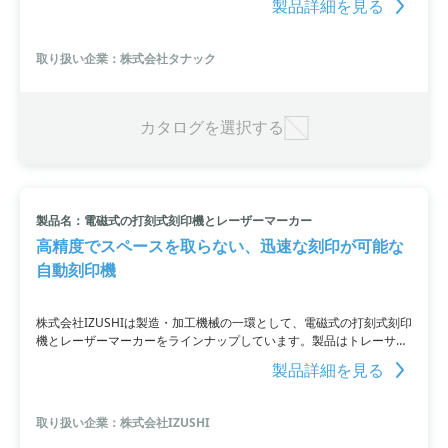
製品詳細を見る
を短時間で作成するためのコンパクトなシステムであり、印刷機や各
種プリンタと連携するソフトウエアやドライバは不要です。イラスト
レータを使用してブラックマークを指定位置に配置するだけで、様々
取り扱い企業：株式会社タナック
なプリントデバイスに対応できます。在庫コストを削減し、化粧ラベ
ルの内製化を実現するために最適な製品です。詳細は、PDF資料をご
覧いただくか、お問い合わせください。
カタログを選択する
製品名：電磁式の打刻式刻印機とレーザーマーカー
高精度でスペースを取らない、迅速な刻印が可能な
自動刻印機
株式会社IZUSHIは製造・加工機械の一環として、電磁式の打刻式刻印
機とレーザーマーカーをラインナップしています。製品はトレーサビ
リティ管理のために品番、シリアルNo.、製造年月日などを刻印する
製品詳細を見る
ことが可能です。さらに、新たに「e-series」というファイバーレー
ザーマーカーを導入。高い精度と迅速な刻印を実現しながら、コンパ
クトサイズに収めました。また、価格帯も手頃でありながら、刻印品
取り扱い企業：株式会社IZUSHI
質とソフトウェア性能にも優れています。加えて、アフターサービス