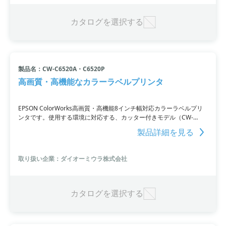
も重視。万が一故障しても迅速に対応します。製品ラインにはドット
式とレーザー式の2つのシリーズがあり、それぞれワイヤレス通信や
タッチパネル式コントローラーなどが特徴です。さらに、レーザーシ
カタログを選択する
リーズにはオールインワンのレーザーステーションもあり、追加の備
品が不要。初心者ユーザーでも簡単に操作できます。
製品名：CW-C6520A・C6520P
高画質・高機能なカラーラベルプリンタ
EPSON ColorWorks高画質・高機能8インチ幅対応カラーラベルプリ
ンタです。使用する環境に対応する、カッター付きモデル（CW-
C6520A）、ピーラー(剥離装置)付きモデル（CW-C6520P）を用意し
製品詳細を見る
ています。マットブラックインク対応機とフォトインク対応機を新た
にラインナップし、幅広い用紙に対応。高精細フルカラーでラベルを
発行し、GHSラベルやボトルラベルなどにも対応しています。さらに
取り扱い企業：ダイオーミウラ株式会社
カッティングプロッターとの組み合わせにより、デザイン性の高いカ
スタムラベルを作成可能に。ユーティリティーツールも提供してい
て、ラベル貼付機にも対応しています。
カタログを選択する