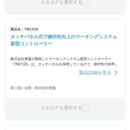
カタログを選択する
製品名：TMC520
タッチパネル式で操作性向上のマーキングシステム
新型コントローラー
株式会社東陽が開発したマーキングシステム新型コントローラー
『TMC520』は、タッチパネルを採用しているので、操作性や効率が
向上しています。文字や刻印位置の調整が実際のデザインを見ながら
製品詳細を見る
行える上、イーサネット/IP、WI-FI、Bluetoothが使用でき、さまざま
なオプションにも対応可能です。視認性やオペレーションの簡便さ、
便利なネットワーク機能を特長としております。
取り扱い企業：株式会社東陽
カタログを選択する