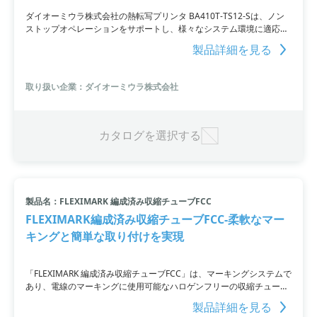
ダイオーミウラ株式会社の熱転写プリンタ BA410T-TS12-Sは、ノン
ストップオペレーションをサポートし、様々なシステム環境に適応す
るコンパクトなプリンタです。最速203.2mm/秒の印刷速度でオペレ
製品詳細を見る
ーションを停滞させません。部品交換時期をお知らせするパーツライ
フアラート機能も搭載し、ダウンタイムを短縮できます。さらに、ネ
ットワーク監視機能やオートキャリブレーション機能、RFID対応キッ
取り扱い企業：ダイオーミウラ株式会社
トなどの機能も充実。様々なプリンタドライバや開発ツールSDKが提
供されていて、業務システムとの連携も可能です。
カタログを選択する
製品名：FLEXIMARK 編成済み収縮チューブFCC
FLEXIMARK編成済み収縮チューブFCC-柔軟なマー
キングと簡単な取り付けを実現
「FLEXIMARK 編成済み収縮チューブFCC」は、マーキングシステムで
あり、電線のマーキングに使用可能なハロゲンフリーの収縮チューブ
です。シリーズ全体を一度に取り付けることができ、各文字を個別に
製品詳細を見る
取り付ける必要がありません。カット済みで提供され、希望のテキス