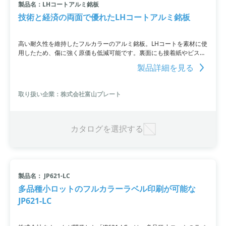
製品名：LHコートアルミ銘板
技術と経済の両面で優れたLHコートアルミ銘板
高い耐久性を維持したフルカラーのアルミ銘板。LHコートを素材に使
用したため、傷に強く原価も低減可能です。裏面にも接着紙やビス穴
加工が可能で、様々な工作機械に取り付けることができます。低環境
製品詳細を見る
負荷で短納期な納品も可能ですので、フルカラーの銘板をお探しの企
業様は一度お問い合わせください。
取り扱い企業：株式会社富山プレート
カタログを選択する
製品名： JP621-LC
多品種小ロットのフルカラーラベル印刷が可能な
JP621-LC