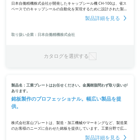
日本自働精機株式会社が開発したキャップシール機 CH-100は、省ス
ペースでのキャップシールの自動化を実現するために設計された製
造・加工機械です。コンパクトな設計で、ガラス・プラスチック製の
製品詳細を見る
製品にも対応できる兼用性があります。弊社の工場で実機の見学も可
能ですので、その機能性をぜひ体感してください。
取り扱い企業：日本自働精機株式会社
カタログを選択する
製品名：工業プレートはお任せください。金属樹脂問わず取り扱いが
あります。
銘板製作のプロフェッショナル。幅広い製品を提
供。
株式会社富山プレートは、製造・加工機械やマーキングなど、製造業
のお客様のニーズに合わせた銘板を提供しています。工業分野で広く
使われる工作機械用銘板や機械装置型式銘板など、さまざまな製品に
製品詳細を見る
対応可能です。また、細部までこだわった指輪銘板や操作パネルなど