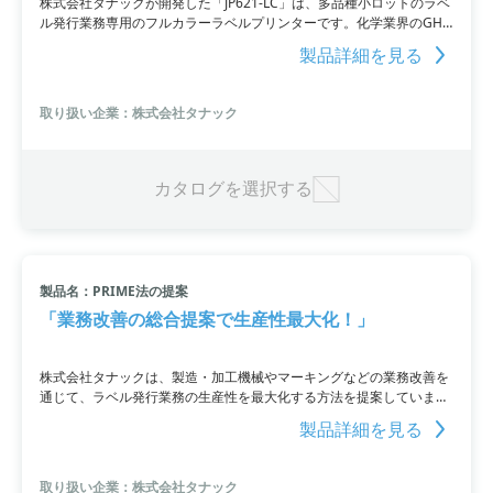
株式会社タナックが開発した「JP621-LC」は、多品種小ロットのラベ
ル発行業務専用のフルカラーラベルプリンターです。化学業界のGHS
表記を含んだ製品ラベルに実績があり、合成紙やPETなど多様なラベ
製品詳細を見る
ルにフルカラー印刷ができます。低温定着方式と微粒子のトナーを採
用しており、定着強度の高い美しいフルカラー印刷が特長です。さら
に、上質紙やアート紙などの紙材質ラベルにも対応しており、小ロッ
取り扱い企業：株式会社タナック
ト多品種ラベルの効率化とコスト削減を実現します。さらに、保守サ
ポートプランや消耗品買取方式も提供しています。
カタログを選択する
製品名：PRIME法の提案
「業務改善の総合提案で生産性最大化！」
株式会社タナックは、製造・加工機械やマーキングなどの業務改善を
通じて、ラベル発行業務の生産性を最大化する方法を提案していま
す。業務用カラーラベルプリンターの導入やラベラーの自動化、さら
製品詳細を見る
に動画を活用したスキル伝承や社員育成など、様々な方法でDX化をサ
ポートします。主な導入先は製造業界や印刷業界、流通業界で、GHS
ラベルやバーコード値札など幅広い用途に対応しています。業務改善
取り扱い企業：株式会社タナック