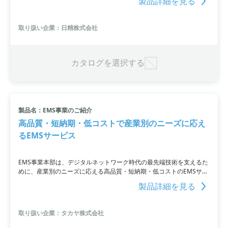
製品詳細を見る
まで柔軟かつシームレスに対応。長年の経験と知識に基づいた高い信
頼性を持つ製品を提供し、自社製品を活用した製造体制でモノづくり
の提案も行っています。詳細はPDF資料をご覧いただくか、お問い合
取り扱い企業：日精株式会社
わせください。
カタログを選択する
製品名：EMS事業のご紹介
高品質・短納期・低コストで産業別のニーズに応え
るEMSサービス
EMS事業本部は、デジタルネットワーク時代の最先端技術を支えるた
めに、産業別のニーズに応える高品質・短納期・低コストのEMSサー
ビスを提供しています。通信映像分野でのテクノロジーの進歩を追い
製品詳細を見る
かける中、新たなデジタルネットワーク市場が急速に拡大しており、
タイムリーに最先端商品を供給するための技術力と生産体制が求めら
れています。当社のEMS事業本部では、部材供給から開発設計、最終
取り扱い企業：タカヤ株式会社
製品の生産までを一貫して扱う一貫型EMSから、多種多様なニーズに
対応するためのフレキシブルなEMSまで、幅広い選択肢を提供してい