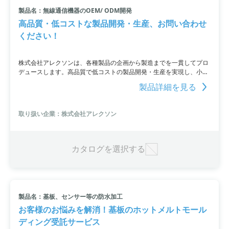
製品名：無線通信機器のOEM/ ODM開発
小カテゴリ: EMS
高品質・低コストな製品開発・生産、お問い合わせ
ください！
すべて条件を取り消す
株式会社アレクソンは、各種製品の企画から製造までを一貫してプロ
デュースします。高品質で低コストの製品開発・生産を実現し、小ロ
ットなどのニーズにも対応。主に無線通信機器の開発・設計・量産に
製品詳細を見る
優れた技術を持っています。また、Windows/iOS/androidアプリケー
ションの開発も行っていて、回路設計、ソフトウェア設計、筐体設計
など、一貫したワンストップ対応が可能です。大小ロットの試作から
取り扱い企業：株式会社アレクソン
量産までの生産も行っていて、信頼性評価試験も実施しています。詳
細はPDF資料をご覧いただくか、お気軽にお問い合わせください。
カタログを選択する
製品名：基板、センサー等の防水加工
お客様のお悩みを解消！基板のホットメルトモール
ディング受託サービス