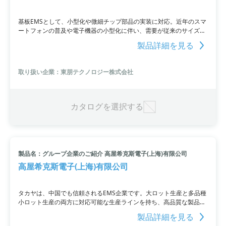
基板EMSとして、小型化や微細チップ部品の実装に対応。近年のスマ
ートフォンの普及や電子機器の小型化に伴い、需要が従来のサイズか
ら小さいサイズへ移行しています。その変化に合わせて1608や1005
製品詳細を見る
サイズの部品は供給に不安が残る状況です。
取り扱い企業：東朋テクノロジー株式会社
カタログを選択する
製品名：グループ企業のご紹介 高屋希克斯電子(上海)有限公司
高屋希克斯電子(上海)有限公司
タカヤは、中国でも信頼されるEMS企業です。大ロット生産と多品種
小ロット生産の両方に対応可能な生産ラインを持ち、高品質な製品を
安価で、迅速に提供。日々製造工程の開発に取り組み、より高度な製
製品詳細を見る
品をお届けします。