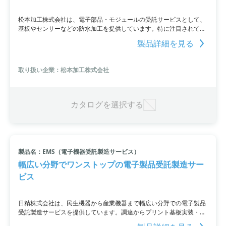
松本加工株式会社は、電子部品・モジュールの受託サービスとして、
基板やセンサーなどの防水加工を提供しています。特に注目されてい
るのは、電装部品の防水封止に用いられるホットメルトモールディン
製品詳細を見る
グです。お客様から預かった基板などにホットメルト成形を施し、返
却するサービスを提供しています。様々な成形用ホットメルト材料の
取り扱いが可能であり、材料の在庫も豊富です。最小限の負担でお客
取り扱い企業：松本加工株式会社
様のニーズに応えるため、ISO9001認証取得の工場を運営していま
す。お気軽にお問い合わせください。
カタログを選択する
製品名：EMS（電子機器受託製造サービス）
幅広い分野でワンストップの電子製品受託製造サー
ビス
日精株式会社は、民生機器から産業機器まで幅広い分野での電子製品
受託製造サービスを提供しています。調達からプリント基板実装・板
金加工・組立までのワンストップサービスを行い、試作から大量生産