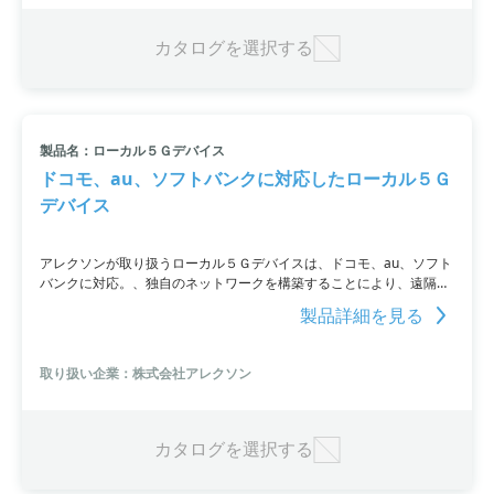
ご体感ください。
カタログを選択する
製品名：ローカル５Ｇデバイス
ドコモ、au、ソフトバンクに対応したローカル５Ｇ
デバイス
アレクソンが取り扱うローカル５Ｇデバイスは、ドコモ、au、ソフト
バンクに対応。、独自のネットワークを構築することにより、遠隔監
視や異常検知だけでなく、自動復旧機能も搭載しています。さまざま
製品詳細を見る
な業務に応じたシステムを単一のデバイスで実現できるため、産業PC
やIPカメラ、デジタルサイネージなど、さまざまな用途に応用可能で
す。詳細はPDF資料をご覧いただくか、お問い合わせください。
取り扱い企業：株式会社アレクソン
カタログを選択する