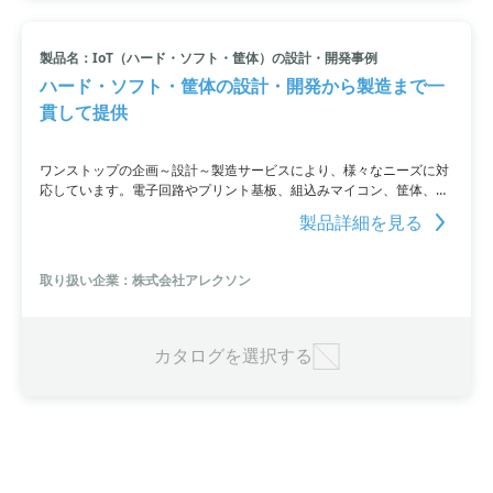
製品名：IoT（ハード・ソフト・筐体）の設計・開発事例
ハード・ソフト・筐体の設計・開発から製造まで一
貫して提供
ワンストップの企画～設計～製造サービスにより、様々なニーズに対
応しています。電子回路やプリント基板、組込みマイコン、筐体、
WEBシステム、アプリ（スマホ・タブレット）などの受託開発事業か
製品詳細を見る
ら、IoT関連機器や信頼性試験まで幅広い領域が対象です。また、組
込み機器とスマホアプリやクラウドの連携、無線や受信・通信・制御
機器の開発など、IoT（ハード・ソフト・筐体）の設計・開発事例に
取り扱い企業：株式会社アレクソン
も豊富な実績があります。
カタログを選択する