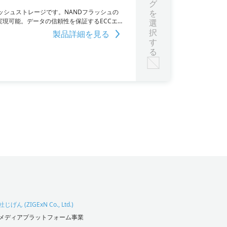
グ
ッシュストレージです。NANDフラッシュの
を
/sを実現可能。データの信頼性を保証するECCエラ
選
システムやオートメーション機器に最適なス
択
製品詳細を見る
す
る
げん (ZIGExN Co., Ltd.)
メディアプラットフォーム事業