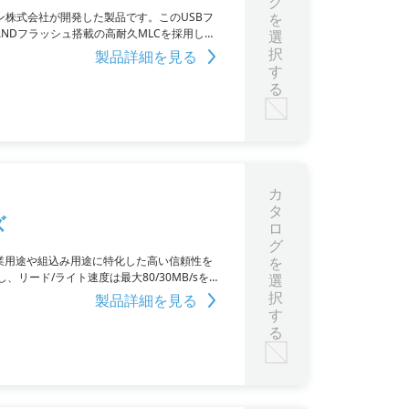
グ
パン株式会社が開発した製品です。このUSBフ
を
NDフラッシュ搭載の高耐久MLCを採用し、
選
搭載し、データの信頼性を保証しています。大容量
択
製品詳細を見る
するか、お問い合わせください。
す
る
カ
タ
ズ
ロ
グ
、産業用途や組込み用途に特化した高い信頼性を
を
、リード/ライト速度は最大80/30MB/sを実
選
適しています。詳細はPDFをダウンロードす
択
製品詳細を見る
す
る