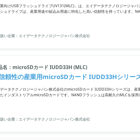
業向けUSBフラッシュドライブUV131(MLC)」は、エイデータテクノロジージャ
シュドライブは、産業用途や組込み用途に特化した高い信頼性を持っています。NA
70/50MB/sのリード/ライト速度を実現。また、BCHエラー訂正コード機能も
ータ容量が要求されるモバイルストレージに最適です。詳細はPDFをダウンロード
扱い企業：エイデータテクノロジージャパン株式会社
名：microSDカード IUDD33H (MLC)
信頼性の産業用microSDカード IUDD33Hシリー
データテクノロジージャパン株式会社のmicroSDカード IUDD33Hシリーズは
たインダストリアルmicroSDカードです。NANDフラッシュは高耐久のMLCを採用し
ています。BCHエラー訂正コード機能も搭載。監視カメラ機器などのストレージに
、お問い合わせください。
扱い企業：エイデータテクノロジージャパン株式会社