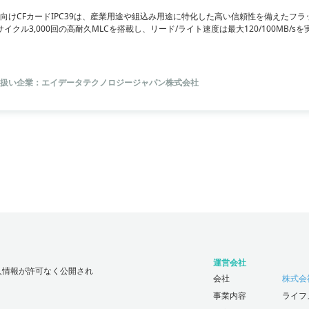
向けCFカードIPC39は、産業用途や組込み用途に特化した高い信頼性を備えたフラ
Eサイクル3,000回の高耐久MLCを搭載し、リード/ライト速度は最大120/100MB
正コード機能を搭載しており、耐久性・信頼性・大容量のデータ容量が必要な監視
ージです。
扱い企業：エイデータテクノロジージャパン株式会社
運営会社
人情報が許可なく公開され
会社
株式会社じ
事業内容
ライフ