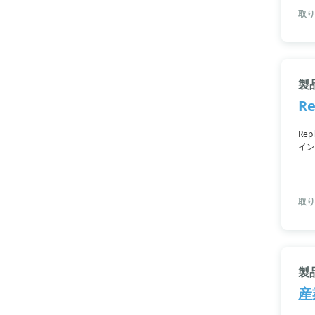
取り
製品
R
Re
イン
キュ
取り
製品
産