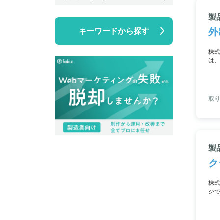
製品
外
キーワードから探す
株式
は、
安心
す。
取り
製
ク
株式
ジで
有の
する
でも