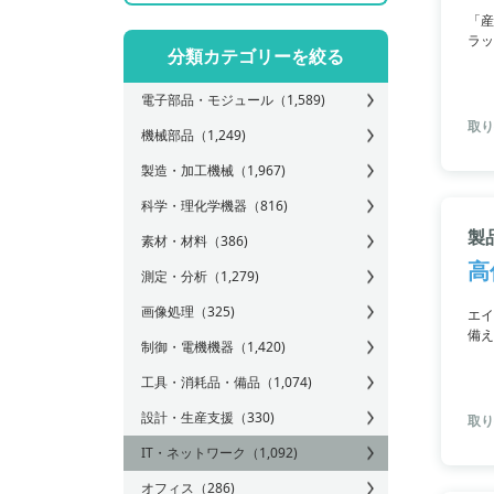
「産
ラッ
分類カテゴリーを絞る
最大
のデ
電子部品・モジュール
（1,589)
取り
機械部品
（1,249)
製造・加工機械
（1,967)
科学・理化学機器
（816)
製品
素材・材料
（386)
高
測定・分析
（1,279)
画像処理
（325)
エイ
備え
制御・電機機器
（1,420)
現し
るか
工具・消耗品・備品
（1,074)
設計・生産支援
（330)
取り
IT・ネットワーク
（1,092)
オフィス
（286)