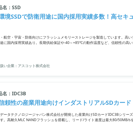
品名：SSD
環境SSDで防衛用途に国内採用実績多数！高セキ
・航空・宇宙・防衛向けにフラッシュメモリーストレージを製造しています。高いデ
途に国内採用実績あり。長期供給保証や-40～+85℃の動作温度など、信頼性の高
やSLC or MLCの選択も可能で、システム互換性の確保にも貢献。
扱い企業：アスコット株式会社
品名：IDC3B
信頼性の産業用途向けインダストリアルSDカード
データテクノロジージャパン株式会社が開発した産業向けSDカードIDC3Bシリー
す。高耐久MLC NANDフラッシュを搭載し、リード/ライト速度は最大80/50MB
監視カメラ機器などのストレージに適しています。