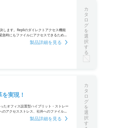
カ
タ
ロ
グ
決します。Repliのダイレクトアクセス機能
を
緊急時にもファイルにアクセスできるため、
選
期設定時から使えるため、煩雑な設定は不要で
択
製品詳細を見る
す
る
カ
タ
革を実現！
ロ
グ
トになったオフィス設置型ハイブリット・ストレー
を
へのアクセスストレス、社外へのファイル共
選
ウェアからデータを守り、事業再開を迅速化
択
製品詳細を見る
です。さらに、クラウドストレージとの比較
す