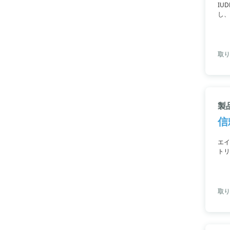
IU
し、
して
取り
製品
信
エイ
トリ
実現
ます
取り