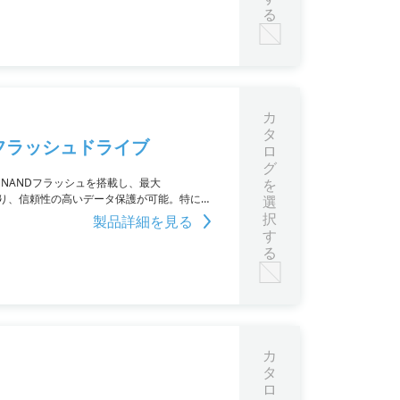
る
カ
タ
フラッシュドライブ
ロ
グ
C NANDフラッシュを搭載し、最大
を
ており、信頼性の高いデータ保護が可能。特に大
選
択
製品詳細を見る
す
る
カ
タ
ロ