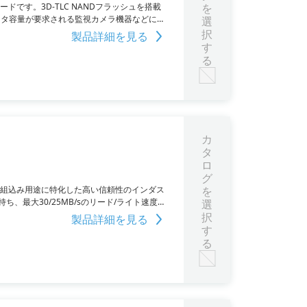
ドです。3D-TLC NANDフラッシュを搭載
を
データ容量が要求される監視カメラ機器などに適
選
択
製品詳細を見る
す
る
カ
タ
ロ
グ
や組込み用途に特化した高い信頼性のインダス
を
持ち、最大30/25MB/sのリード/ライト速度を
選
頼性・大容量のデータストレージに適してい
択
製品詳細を見る
す
る