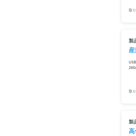
取り
製
産
US
26
容量
取り
製品
高