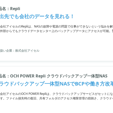
名：Repli
出先でも会社のデータを見れる！
会社アイセルのRepliは、NASの故障や電源の問題で仕事ができないという悩みを解
外部からでもクラウドデータセンター上のバックアップデータにアクセスが可能。
して仕事を続けることができます。また、Repliのクラウドバックアップ機能は初
扱い企業：株式会社アイセル
品名：OCH POWER Repli クラウドバックアップ一体型NAS
ラウドバックアップ一体型NASでBCPや働き方改
会社アイセルのOCH POWER Repliは、クラウドバックアップサービスがセッ
す。ファイル損失時の復旧、共有フォルダのアクセス権限管理の煩雑さ、クラウド
苦労、テレワーク導入の課題、BCP対策の必要性を解決できます。また、ランサム
方法としても効果があります。新規導入や入れ替えを検討している方にもおすすめ
Repliの価格が魅力的です。