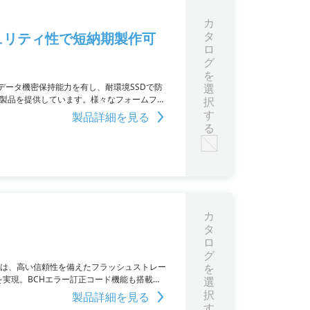
カ
タ
ュリティ性で短納期製作可
ロ
グ
を
ータ機密保持能力を有し、耐環境SSDで防
選
い製品を提供しています。様々なフォームファ
択
す
製品詳細を見る
る
カ
タ
ロ
グ
ズは、高い信頼性を備えたフラッシュストレー
を
/sを実現。BCHエラー訂正コード機能も搭載
選
択
製品詳細を見る
す