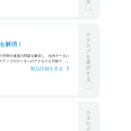
る
カ
タ
題を解消！
ロ
グ
接続の手間や速度の問題を解決し、社内データに
を
クアップのデータへのアクセスも可能で、セ
選
pliをご活用ください。
択
製品詳細を見る
す
る
カ
タ
ロ
グ