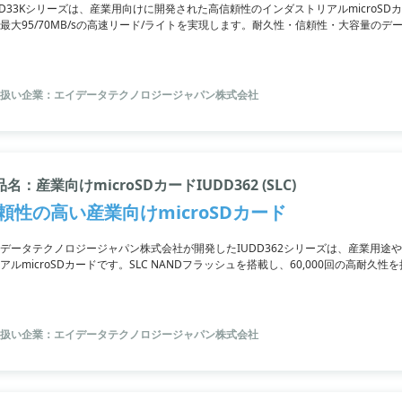
DD33Kシリーズは、産業用向けに開発された高信頼性のインダストリアルmicroSDカー
最大95/70MB/sの高速リード/ライトを実現します。耐久性・信頼性・大容量の
います。
扱い企業：エイデータテクノロジージャパン株式会社
名：産業向けmicroSDカードIUDD362 (SLC)
頼性の高い産業向けmicroSDカード
データテクノロジージャパン株式会社が開発したIUDD362シリーズは、産業用途
アルmicroSDカードです。SLC NANDフラッシュを搭載し、60,000回の高耐久性を
しています。ECCエラー訂正コード機能を備え、監視システムなどでの耐久性・信
。
扱い企業：エイデータテクノロジージャパン株式会社