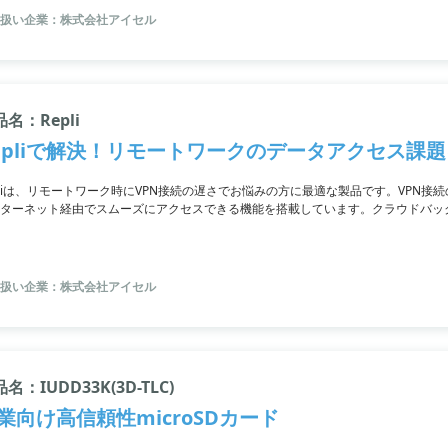
扱い企業：株式会社アイセル
名：Repli
epliで解決！リモートワークのデータアクセス課
pliは、リモートワーク時にVPN接続の遅さでお悩みの方に最適な製品です。VPN
ターネット経由でスムーズにアクセスできる機能を搭載しています。クラウドバッ
リティ対策も万全です。リモートワーク環境をより便利かつ安全に整えるために、Re
扱い企業：株式会社アイセル
名：IUDD33K(3D-TLC)
業向け高信頼性microSDカード