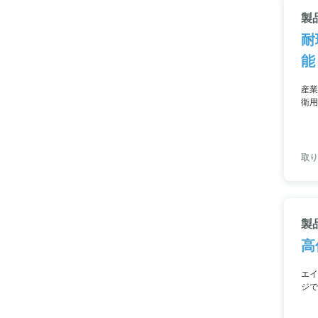
製
耐
能
産業
衛用
クタ
取り
製
高
エイ
ジで
し、