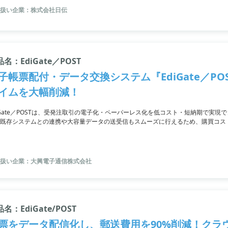
扱い企業：株式会社日伝
名：EdiGate／POST
子帳票配付・データ交換システム『EdiGate／P
イムを大幅削減！
iGate／POSTは、受発注取引の電子化・ペーパーレス化を低コスト・短納期で実現で
既存システムとの連携や大容量データの送受信もスムーズに行えるため、購買コス
で、利用者の操作履歴が残るためトラブルの防止にも役立てます。また、セキュア
扱い企業：大興電子通信株式会社
名：EdiGate/POST
票をデータ配信化し、郵送費用を90%削減！クラ