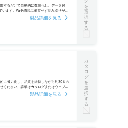
グ
を撮影するだけで自動的に数値化し、データ保
を
ます。Wi-Fi環境に依存せず読み取りが可
選
絵合せ機能により同じ距離と角度での読み取
択
製品詳細を見る
プションではないためランニングコストも不
す
る
カ
タ
ロ
グ
劇的に省力化し、品質を維持しながら約30％の
を
わせください。詳細はカタログまたはウェブサ
選
択
製品詳細を見る
す
る