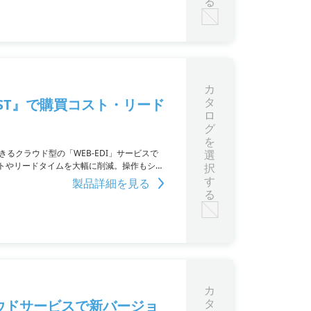
る
カ
タ
OST』で購買コスト・リード
ロ
グ
を
きるクラウド型の「WEB-EDI」サービスで
選
トやリードタイムを大幅に削減。操作もシン
択
なデータ通信にも対応しています。
す
製品詳細を見る
る
カ
タ
ウドサービスで新バージョ