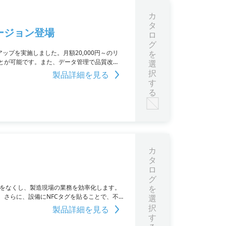
カ
タ
ージョン登場
ロ
グ
ンアップを実施しました。月額20,000円～のリ
を
とが可能です。また、データ管理で品質改善
選
成功した事例もあります。
択
製品詳細を見る
す
る
カ
タ
ロ
グ
直しをなくし、製造現場の業務を効率化します。
を
さらに、設備にNFCタグを貼ることで、不
選
も頑丈で耐久性があります。
択
製品詳細を見る
す