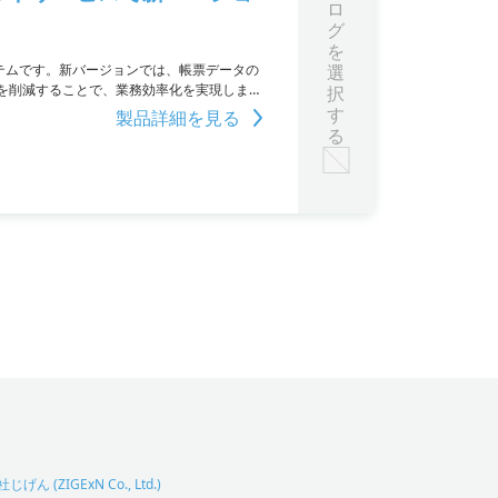
ロ
グ
を
テムです。新バージョンでは、帳票データの
選
を削減することで、業務効率化を実現しま
択
単スタートを実現し、標準帳票準備や納期回
す
製品詳細を見る
入事例は無料でプレゼントしていますので、ぜひお
る
げん (ZIGExN Co., Ltd.)