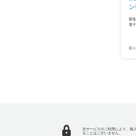
ン
製造
電子
す。
答機
問い
取り
当サービスのご利用により、個
ることはございません。