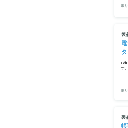
取り
製品
電
タ
Ed
す。
プル
取り
製品
帳