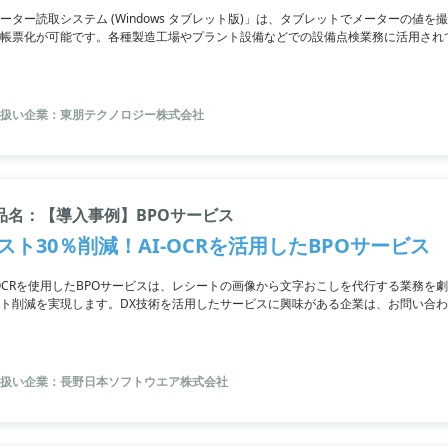
ーター読取システム (Windows タブレット版)」は、タブレットでメーターの値
帳票化が可能です。各種製造工場やプラント設備などでの設備点検業務に活用されてい
QRコードやコード番号、3段階の選択肢を利用してメーターを特定します。また、
可能で、手振れの心配も無く、ユーザーの帳票フォーマットにも対応。サブスクリ
す。詳細はPDF技術資料をご覧いただくか、お問い合わせください。
扱い企業：東朋テクノロジー株式会社
品名：【導入事例】BPOサービス
スト30％削減！AI-OCRを活用したBPOサービス
-OCRを使用したBPOサービスは、レシートの画像から文字おこしを代行する業務を
ト削減を実現します。DX技術を活用したサービスに興味がある企業は、お問い合
をご覧いただけます。
扱い企業：長野日本ソフトウエア株式会社