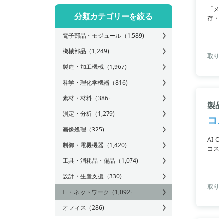
「メ
分類カテゴリーを絞る
存・
能。
電子部品・モジュール
（1,589)
りが
要で
機械部品
（1,249)
取り
製造・加工機械
（1,967)
科学・理化学機器
（816)
素材・材料
（386)
製
測定・分析
（1,279)
コ
画像処理
（325)
AI
制御・電機機器
（1,420)
コス
イト
工具・消耗品・備品
（1,074)
設計・生産支援
（330)
取り
IT・ネットワーク
（1,092)
オフィス
（286)