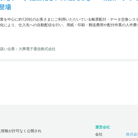
登場
業を中心に約120社のお客さまにご利用いただいている帳票配付・データ交換シス
化により、仕入先への自動配信を行い、用紙・印刷・郵送費用や配付作業の人件費
セキュアなデータ交換ができるので安心です。さらに、クラウドでの低コスト・簡
能、「WOS（Web Order System）」との連携などの機能も充実。全ての導
合わせください。
扱い企業：大興電子通信株式会社
運営会社
人情報が許可なく公開され
会社
株式会社じ