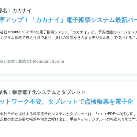
品名：カカナイ
率アップ！「カカナイ」電子帳票システム最新バ
会社Mountain Gorillaの電子帳票システム「カカナイ」が、承認機能のバージョ
ナブルな価格で導入可能であり、貴社の帳票をそのままデジタル化して使用するこ
務効率の向上が可能。基幹システムとの連携により年間約60万円のコスト削減に
扱い企業：株式会社Mountain Gorilla
品名：帳票電子化システムとタブレット
ットワーク不要、タブレットで点検帳票を電子化
会社日伝が提供する帳票電子化システムとタブレットは、ExcelやPDFへの打ち
点検の際に必要な帳票を簡単に呼び出し、手書きからデジタルへの転送も可能です。
告を防止することも可能。ネットワークの環境構築が不要で、タブレット端末自体