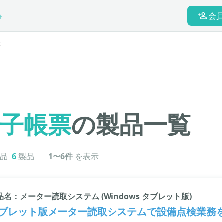
会
ト
票
子帳票
の製品一覧
品
6
製品
1〜6件
を表示
品名：メーター読取システム (Windows タブレット版)
ブレット版メーター読取システムで設備点検業務