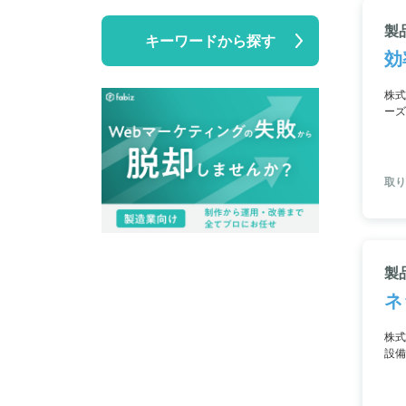
製
キーワードから探す
効
株式
ーズ
や業
取り
製
ネ
株式
設備
正報