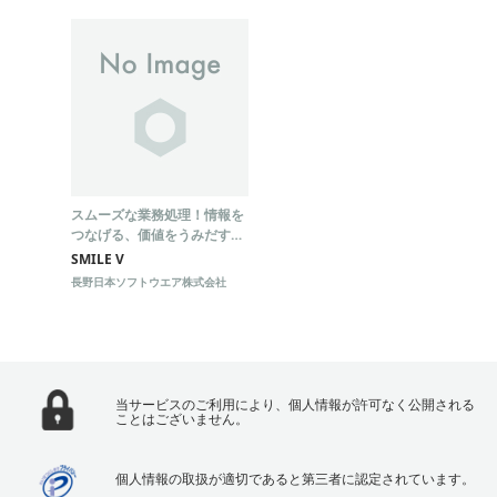
スムーズな業務処理！情報を
つなげる、価値をうみだす
DXソリューション
SMILE V
長野日本ソフトウエア株式会社
当サービスのご利用により、個人情報が許可なく公開される
ことはございません。
個人情報の取扱が適切であると第三者に認定されています。