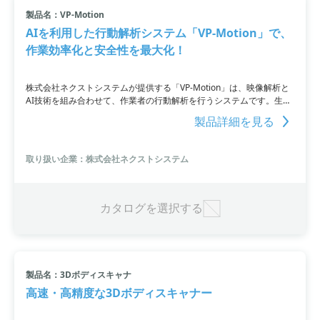
製品名：VP-Motion
小カテゴリ: その他解析
AIを利用した行動解析システム「VP-Motion」で、
作業効率化と安全性を最大化！
すべて条件を取り消す
株式会社ネクストシステムが提供する「VP-Motion」は、映像解析と
AI技術を組み合わせて、作業者の行動解析を行うシステムです。生産
現場や医療・介護など様々なシーンで活用でき、作業効率化や事故検
製品詳細を見る
知に貢献します。工場内での作業手順の誤りや作業ミスの検知、部品
の取り付けミスの防止、安全確認や転倒者の検知など、様々な課題に
対応可能です。AIの学習により様々な解析が可能で、顧客自身で運用
取り扱い企業：株式会社ネクストシステム
することも可能。業務請負にも対応していますので、お気軽にお問い
合わせください。
カタログを選択する
製品名：3Dボディスキャナ
高速・高精度な3Dボディスキャナー