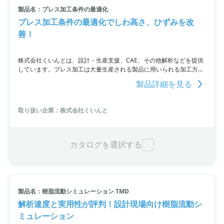
製品名：プレス加工条件の最適化
プレス加工条件の最適化でしわ高さ、ひずみを改
善！
株式会社くいんとは、設計・生産支援、CAE、その他解析などを提供
しています。プレス加工は大量生産される製品に用いられる加工方法
であり、事前に加工条件を詳しく検討する必要があります。くいんと
製品詳細を見る
では、汎用パラメーター最適化ソフトウェア「AMDESS」と陽解法動
解析ソフト「Abaqus/Explicit Student Edition」を連携させ、プレス加
工条件を最適化。これにより、しわ高さやひずみを改善することが可
取り扱い企業：株式会社くいんと
能です。事例では、最大相当塑性ひずみの9％減を実現しました。
カタログを選択する
製品名：樹脂流動シミュレーション TMD
解析速度と実用性が評判！設計現場向け樹脂流動シ
ミュレーション