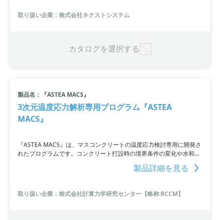
きます。作業工程の監視や事故・転倒の検知など、幅広い用途に活用
でき、8台のカメラを同時に監視することも可能です。PCとのセット
取り扱い企業：株式会社ネクストシステム
販売も行っており、導入もスムーズです。お客様ご自身での運用が可
能ですが、不安な点がある場合は業務請負も対応しています。
カタログを選択する
製品名：『ASTEA MACS』
3次元温度応力解析専用プログラム『ASTEA
MACS』
『ASTEA MACS』は、マスコンクリートの温度応力検討専用に開発さ
れたプログラムです。コンクリート打設時の境界条件の変化や水和発
熱・養生条件などを考慮した3次元非定常熱伝導計算と温度応力計算
製品詳細を見る
を一貫して行うことができます。初心者にも使いやすい設計であり、
自動メッシュ機能と定型パターンを10種類用意しています。
取り扱い企業：株式会社計算力学研究センター【略称:RCCM】