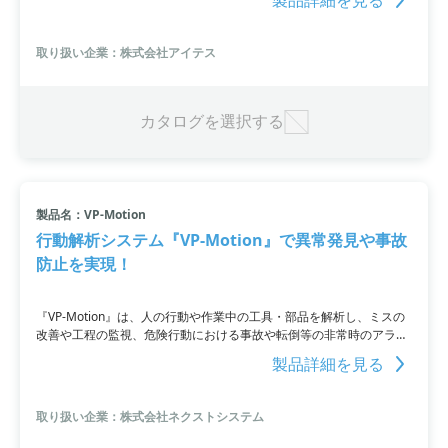
PVC解析、拡散層エッチング、sMIM解析などの解析手法を提供して
います。
取り扱い企業：株式会社アイテス
カタログを選択する
製品名：VP-Motion
行動解析システム『VP-Motion』で異常発見や事故
防止を実現！
『VP-Motion』は、人の行動や作業中の工具・部品を解析し、ミスの
改善や工程の監視、危険行動における事故や転倒等の非常時のアラー
ト連携などが可能な行動解析システムです。AI技術を活用し、監視カ
製品詳細を見る
メラを通して作業者の行動をリアルタイムに解析することで、適切な
対応や連携を取ることができます。作業環境における品質管理と安全
保持のために、『VP-Motion』を業務活用することをご提案いたしま
取り扱い企業：株式会社ネクストシステム
す。