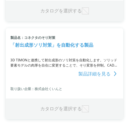
カタログを選択する
製品名：コネクタのそり対策
「射出成形ソリ対策」を自動化する製品
3D TIMONと連携して射出成形のソリ対策を自動化します。ソリッド
要素モデルの肉厚を自在に変更することで、そり変形を抑制。CADを
介さずに有限要素モデルを解析し、基底ベクトル法を使用して形状を
製品詳細を見る
変更します。最適化結果では、ソリの改善率は33%、最大そり量は
12%改善しました。
取り扱い企業：株式会社くいんと
カタログを選択する