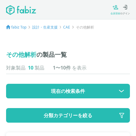
会員登録
ログイン
fabiz Top
設計・生産支援
CAE
その他解析
その他解析
の製品一覧
対象製品
10
製品
1〜10件
を表示
現在の検索条件
カテゴリ
分類カテゴリーを絞る
大カテゴリ: 設計・生産支援
中カテゴリ: CAE