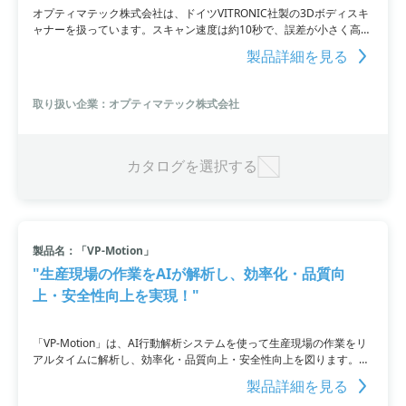
オプティマテック株式会社は、ドイツVITRONIC社製の3Dボディスキ
ャナーを扱っています。スキャン速度は約10秒で、誤差が小さく高精
度です。直視しても影響のないクラス1レーザーを使用しており、安
製品詳細を見る
全かつ正確にスキャンできます。さまざまな用途に対応し、採寸や設
計、リハビリテーションなどに効果的です。デモ機もあり、テスト試
験も受け付けています。
取り扱い企業：オプティマテック株式会社
カタログを選択する
製品名：「VP-Motion」
"生産現場の作業をAIが解析し、効率化・品質向
上・安全性向上を実現！"
「VP-Motion」は、AI行動解析システムを使って生産現場の作業をリ
アルタイムに解析し、効率化・品質向上・安全性向上を図ります。こ
のシステムは、任意の行動をAIに学習させ、骨格や画像から得た情報
製品詳細を見る
をもとに、対象の人物がどんな行動をしているかを解析することがで