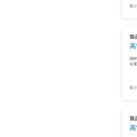
取り
製
高
iQ
を実
のソ
ース
取り
製
高