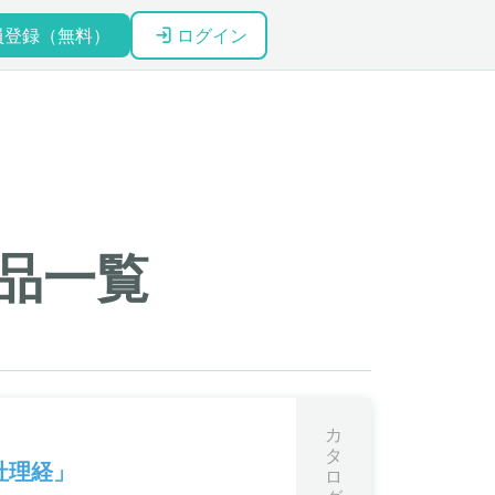
員登録（無料）
ログイン
品一覧
カ
タ
社理経」
ロ