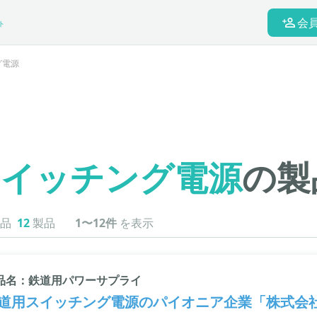
会
ト
グ電源
スイッチング電源
の製
品
12
製品
1〜12件
を表示
品名：鉄道用パワーサプライ
道用スイッチング電源のパイオニア企業「株式会