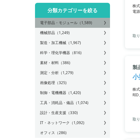
株式
分類カテゴリーを絞る
電源
ーテ
電子部品・モジュール
（1,589)
機械部品
（1,249)
取り
製造・加工機械
（1,967)
科学・理化学機器
（816)
素材・材料
（386)
製
測定・分析
（1,279)
小
画像処理
（325)
株式
制御・電機機器
（1,420)
RI
る出
工具・消耗品・備品
（1,074)
りま
設計・生産支援
（330)
取り
IT・ネットワーク
（1,092)
オフィス
（286)