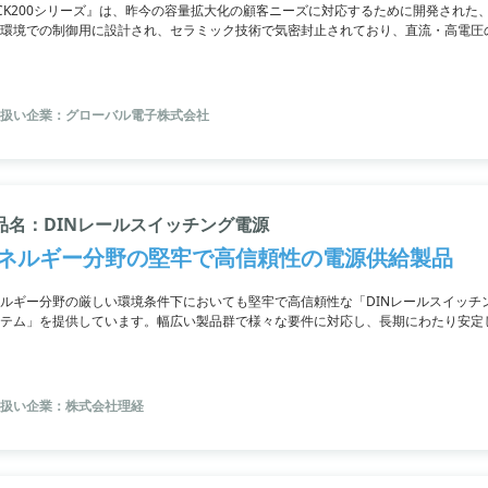
CK200シリーズ』は、昨今の容量拡大化の顧客ニーズに対応するために開発された、
環境での制御用に設計され、セラミック技術で気密封止されており、直流・高電圧
適しています。太陽／風力発電エネルギーストレージやEV急速充電器、家庭用蓄電
扱い企業：グローバル電子株式会社
品名：DINレールスイッチング電源
ネルギー分野の堅牢で高信頼性の電源供給製品
ルギー分野の厳しい環境条件下においても堅牢で高信頼性な「DINレールスイッチ
テム」を提供しています。幅広い製品群で様々な要件に対応し、長期にわたり安定
扱い企業：株式会社理経