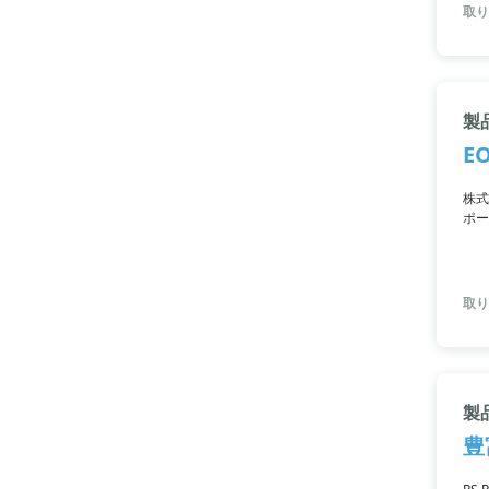
取り
製
E
株式
ポー
て、
取り
製
豊