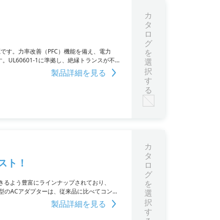
カ
タ
ロ
グ
電源です。力率改善（PFC）機能を備え、電力
を
。UL60601-1に準拠し、絶縁トランスが不
選
択
製品詳細を見る
す
る
カ
タ
スト！
ロ
グ
用できるよう豊富にラインナップされており、
を
ます。新型のACアダプターは、従来品に比べてコンパ
選
択
製品詳細を見る
す