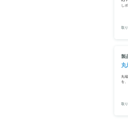
RS
しボ
取り
製
丸
丸端
を、
取り