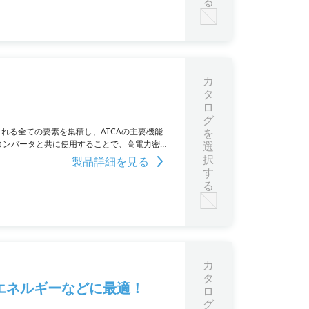
る
カ
タ
ロ
グ
される全ての要素を集積し、ATCAの主要機能
を
Cコンバータと共に使用することで、高電力密度
選
ることができ、上位機種ではI2Cインタフェ
択
製品詳細を見る
す
る
カ
タ
力エネルギーなどに最適！
ロ
グ