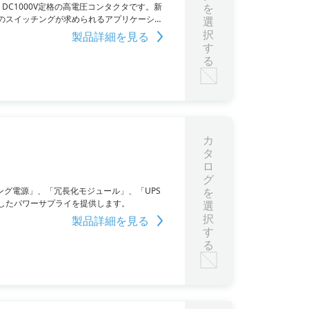
DC1000V定格の高電圧コンタクタです。新
を
のスイッチングが求められるアプリケーショ
選
池などに最適です。
択
製品詳細を見る
す
る
カ
タ
ロ
グ
ング電源」、「冗長化モジュール」、「UPS
を
したパワーサプライを提供します。
選
択
製品詳細を見る
す
る