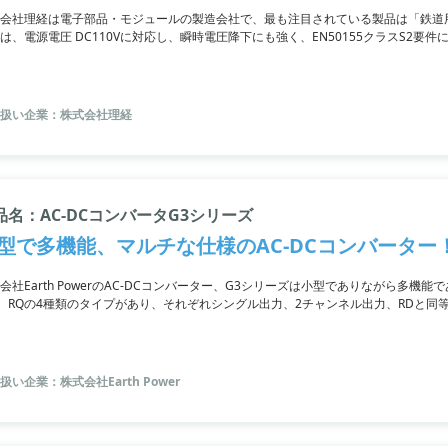
会社理経は電子部品・モジュールの製造会社で、最も注目されている製品は「鉄道
は、電源電圧 DC110Vに対応し、瞬時電圧降下にも強く、EN50155クラスS2
ィングされていて、容量も100Wから400Wまでの各種モデルがラインナップ。お問
扱い企業：株式会社理経
品名：AC-DCコンバータG3シリーズ
型で多機能、マルチな仕様のAC-DCコンバーター
会社Earth PowerのAC-DCコンバーター、G3シリーズは小型でありながら多機
D、RQの4種類のタイプがあり、それぞれシングル出力、2チャンネル出力、RDと
力を実現しています。特にRDとRIDが多く採用されており、一般的なAC-DC出力に
す。さらに、2台で設計していた場合でも1台になるため、省スペースでも設置可能
扱い企業：株式会社Earth Power