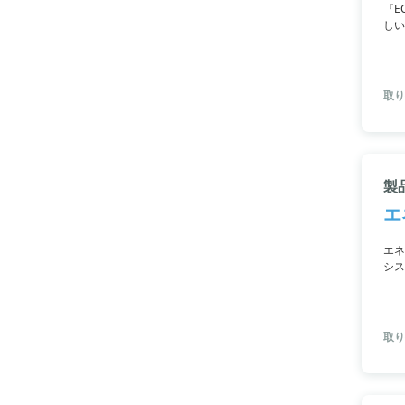
『E
しい
ンに
取り
製
エ
エネ
シス
取り