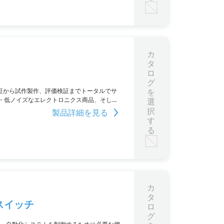
カ
タ
ロ
グ
証から試作製作、評価検証までトータルでサ
を
・低ノイズなエレクトロニクス商品、そし
選
EM商品も扱っています。
択
製品詳細を見る
す
る
カ
タ
スイッチ
ロ
グ