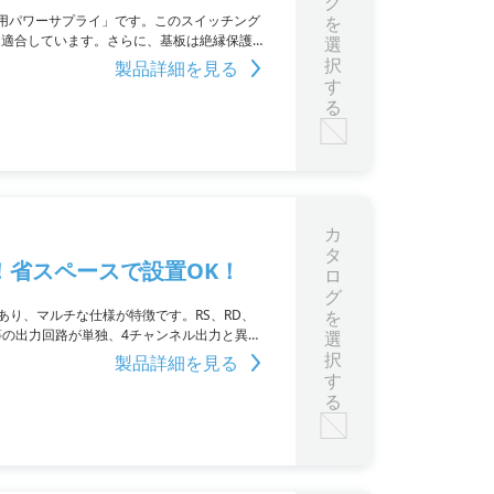
グ
用パワーサプライ」です。このスイッチング
を
要件に適合しています。さらに、基板は絶縁保護コ
選
い合わせはURLを参照してください。
択
製品詳細を見る
す
る
カ
タ
！省スペースで設置OK！
ロ
グ
能であり、マルチな仕様が特徴です。RS、RD、
を
同等の出力回路が単独、4チャンネル出力と異な
選
加えて5V出力が付属している2in1タイプもあ
択
製品詳細を見る
です。
す
る