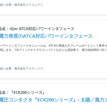
扱い企業：株式会社エスエムアイ
品名：iQor ATCA対応パワーインタフェース
電力密度のATCA対応パワーインタフェース
orパワーインタフェースモジュールは、ATCAの電源入力フレームボードとして要求
現します。1/4ブリックサイズでコンパクトながらも高効率で、電力供給用DC-D
リューションを提供します。さらに、外部の出力保持用コンデンサを有効に機能させ
による通信も可能です。
扱い企業：株式会社アルテックス
品名：『ECK200シリーズ』
電圧コンタクタ『ECK200シリーズ』- 太陽／風