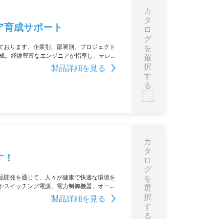
カ
タ
ア育成サポート
ロ
グ
ております。企業別、部署別、プロジェクト
を
育成。経験豊富なエンジニアが指導し、テレビ
選
択
製品詳細を見る
す
る
カ
タ
す！
ロ
グ
品開発を通じて、人々が健康で快適な環境を
を
やスイッチング電源、電力制御機器、オーデ
選
社は自信と誇りを持っており、お客様の満足
択
製品詳細を見る
す
る