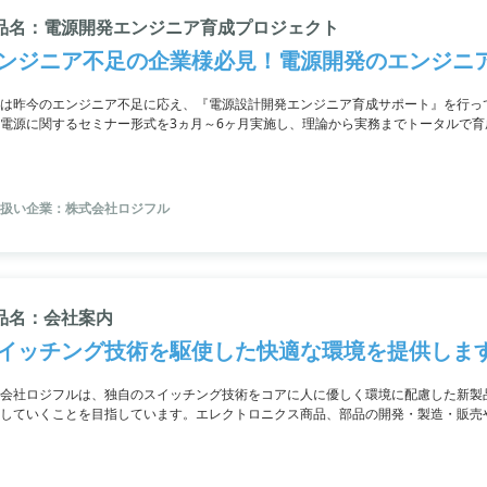
品名：電源開発エンジニア育成プロジェクト
ンジニア不足の企業様必見！電源開発のエンジニ
は昨今のエンジニア不足に応え、『電源設計開発エンジニア育成サポート』を行っ
電源に関するセミナー形式を3ヵ月～6ヶ月実施し、理論から実務までトータルで
やWEBオンライン形式でも対応可能です。
扱い企業：株式会社ロジフル
品名：会社案内
イッチング技術を駆使した快適な環境を提供しま
会社ロジフルは、独自のスイッチング技術をコアに人に優しく環境に配慮した新製
していくことを目指しています。エレクトロニクス商品、部品の開発・製造・販売
関連機器の提供をしており、お客様の課題解決に重点を置いたサービスを提供。当
一に考えています。