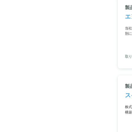
製
エ
当社
別に
会議
取り
製
ス
株式
構築
ィオ
を第