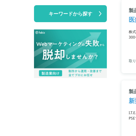
製品
キーワードから探す
医
株式
30
要な
取り
製
新
I.
PS
クト