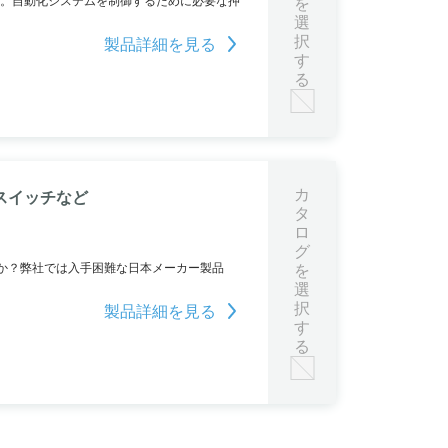
す。自動化システムを制御するために必要な押
を
選
択
製品詳細を見る
す
る
カ
スイッチなど
タ
ロ
グ
か？弊社では入手困難な日本メーカー製品
を
選
択
製品詳細を見る
す
る