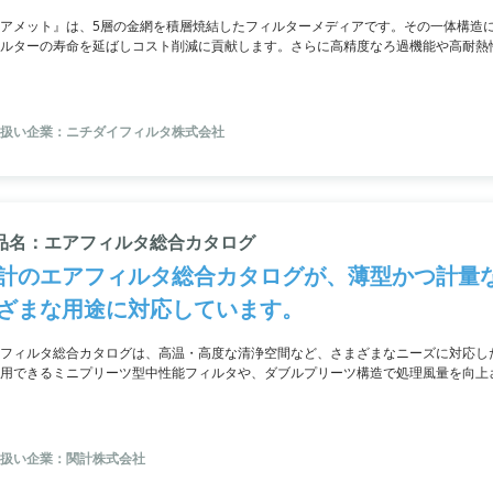
アメット』は、5層の金網を積層焼結したフィルターメディアです。その一体構造
ルターの寿命を延ばしコスト削減に貢献します。さらに高精度なろ過機能や高耐熱性を
対応。また洗浄効果が優れていて、簡単に洗浄することができます。
扱い企業：ニチダイフィルタ株式会社
品名：エアフィルタ総合カタログ
計のエアフィルタ総合カタログが、薄型かつ計量
ざまな用途に対応しています。
フィルタ総合カタログは、高温・高度な清浄空間など、さまざまなニーズに対応し
用できるミニプリーツ型中性能フィルタや、ダブルプリーツ構造で処理風量を向上さ
います。詳細はお問い合わせいただくか、カタログをダウンロードしてご覧くださ
扱い企業：関計株式会社