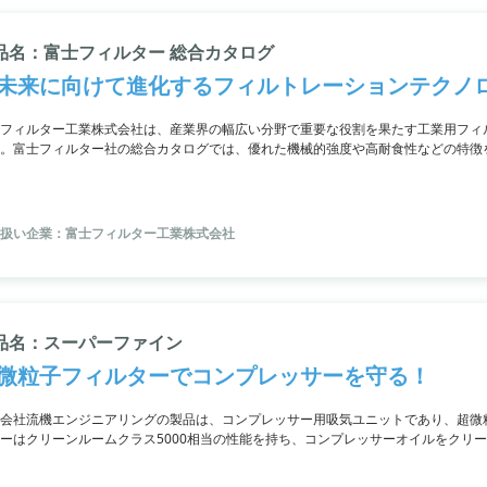
品名：富士フィルター 総合カタログ
未来に向けて進化するフィルトレーションテクノ
フィルター工業株式会社は、産業界の幅広い分野で重要な役割を果たす工業用フィ
。富士フィルター社の総合カタログでは、優れた機械的強度や高耐食性などの特徴
「フジロイ」、焼結金属不織布フィルター「フジ・メタルファイバー」、空気流動
囲を持つ製品を取り揃えています。
扱い企業：富士フィルター工業株式会社
品名：スーパーファイン
微粒子フィルターでコンプレッサーを守る！
会社流機エンジニアリングの製品は、コンプレッサー用吸気ユニットであり、超微
ーはクリーンルームクラス5000相当の性能を持ち、コンプレッサーオイルをクリ
。また自動パルスクリーニングにより目詰まりを防ぎ、施工中のトラブルやトリッ
メンテナンスなどのコストを大幅に低減することができます。