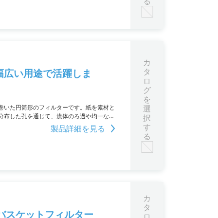
る
カ
タ
幅広い用途で活躍しま
ロ
グ
を
巻いた円筒形のフィルターです。紙を素材と
選
分布した孔を通じて、流体のろ過や均一な空
択
。
す
製品詳細を見る
る
カ
タ
バスケットフィルター
ロ