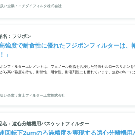
扱い企業：ニチダイフィルタ株式会社
品名：フジボン
高強度で耐食性に優れたフジボンフィルターは、
！」
ボンフィルターエレメントは、フェノール樹脂を含浸した特殊セルロースリボンを
がら高い強度を持ち、耐熱性、耐食性、耐溶剤性にも優れています。無数の均一に
き出しにも利用できます。洗浄性にも優れ、経済的な選択肢としてもおすすめです
扱い企業：富士フィルター工業株式会社
品名：遠心分離機用バスケットフィルター
速回転下2μmのろ過精度を実現する遠心分離機用