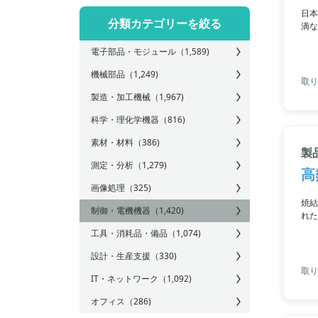
日本
分類カテゴリーを絞る
滴な
に、
電子部品・モジュール
（1,589)
機械部品
（1,249)
取り
製造・加工機械
（1,967)
科学・理化学機器
（816)
素材・材料
（386)
製
測定・分析
（1,279)
高
画像処理
（325)
焼結
制御・電機機器
（1,420)
れた
工具・消耗品・備品
（1,074)
設計・生産支援
（330)
取り
IT・ネットワーク
（1,092)
オフィス
（286)