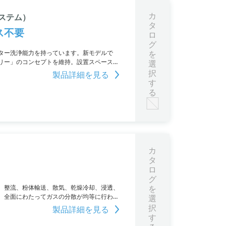
カ
ステム）
タ
ス不要
ロ
グ
ター洗浄能力を持っています。新モデルで
を
リー」のコンセプトを維持。設置スペースの
選
ーは、ユーザーにさまざまなメリットを提供
択
製品詳細を見る
す
る
カ
タ
ロ
グ
。整流、粉体輸送、散気、乾燥冷却、浸透、
を
、全面にわたってガスの分散が均等に行わ
選
の流動性を向上させます。
択
製品詳細を見る
す