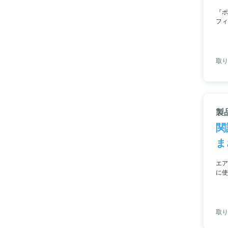
『ポ
フィ
にも
取り
製
関
ま
エア
に使
れて
取り