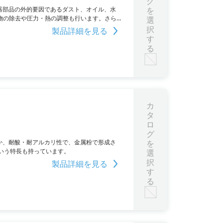
グ
器部品の外的要因であるダスト、オイル、水
を
純物の除去や圧力・熱の調整も行います。さら
選
択
製品詳細を見る
す
る
カ
タ
ロ
グ
か、耐酸・耐アルカリ性で、金属粉で形成さ
を
いう特長も持っています。
選
択
製品詳細を見る
す
る