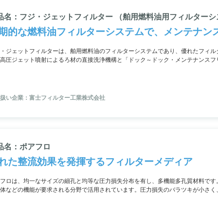
品名：フジ・ジェットフィルター （舶用燃料油用フィルターシ
期的な燃料油フィルターシステムで、メンテナン
・ジェットフィルターは、舶用燃料油のフィルターシステムであり、優れたフィル
高圧ジェット噴射によるろ材の直接洗浄機構と「ドック～ドック・メンテナンスフ
化や操作方法の改良、最適な使用部品の実現がされました。フジジェットフィルタ
す。
扱い企業：富士フィルター工業株式会社
品名：ポアフロ
れた整流効果を発揮するフィルターメディア
フロは、均一なサイズの細孔と均等な圧力損失分布を有し、多機能多孔質材料です
体などの機能が要求される分野で活用されています。圧力損失のバラツキが小さく
刻々と変わる風速速度を抑制。また、粉体の排出時の残量を極めて少なくし、粉体