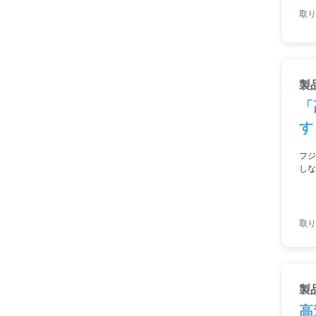
取り
製
「
す
フジ
しな
気吹
取り
製
高