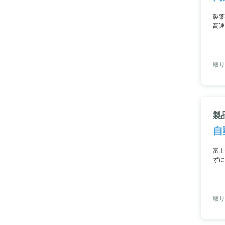
製薬
高速
取り
製
自
富士
ずに
れて
に、
取り