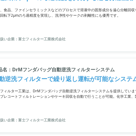
、食品、ファインセラミックスなどのプロセスで溶液中の固形成分を遠心分離回収
回転下2μmのろ過精度を実現し、洗浄性やケークの剥離性にも優秀です。
扱い企業：富士フィルター工業株式会社
品名：DrMフンダバッグ自動逆洗フィルターシステム
動逆洗フィルターで繰り返し運転が可能なシステ
フィルター工業は、DrMフンダバッグ自動逆洗フィルターシステムを提供してい
プレコートフィルトレーションやケーキ回収を自動で行うことが可能。化学工業、
おり、着実な成果を上げています。また、腐食性の高い流体にも応用が可能であり
プレコート／ボディーフィードフィルトレーションシステムも提案可能です。
扱い企業：富士フィルター工業株式会社