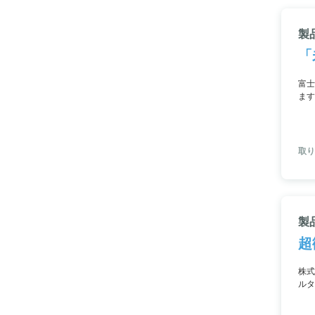
製
「
富士
ます
ター
用範
取り
製
超
株式
ルタ
ます
換、