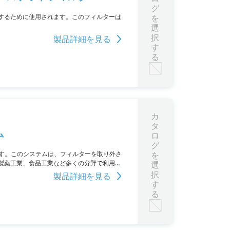
グ
するために使用されます。このフィルターは
を
選
択
製品詳細を見る
す
る
カ
タ
ム
ロ
グ
ます。このシステムは、フィルターを取り外さ
を
製薬工業、食品工業など多くの分野で利用さ
選
、豊富な実績を持っているのが特徴。さら
択
製品詳細を見る
す
る