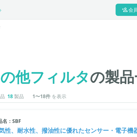
会
ト
タ
その他フィルタ
の製品
品
18
製品
1〜18件
を表示
品名：SBF
気性、耐水性、撥油性に優れたセンサー・電子機