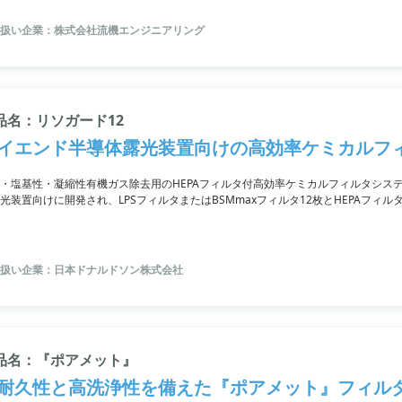
扱い企業：株式会社流機エンジニアリング
品名：リソガード12
イエンド半導体露光装置向けの高効率ケミカルフ
・塩基性・凝縮性有機ガス除去用のHEPAフィルタ付高効率ケミカルフィルタシステ
光装置向けに開発され、LPSフィルタまたはBSMmaxフィルタ12枚とHEPAフィ
らも高い汚染物質除去機能があり、性能低下を防ぐのに最適です。
扱い企業：日本ドナルドソン株式会社
品名：『ポアメット』
耐久性と高洗浄性を備えた『ポアメット』フィル