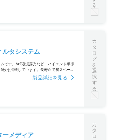
る
カ
タ
ィルタシステム
ロ
グ
ムです。ArF液浸露光など、ハイエンド半導
を
ルタ6枚を搭載しています。長寿命で省スペース
選
択
製品詳細を見る
す
る
カ
タ
ターメディア
ロ