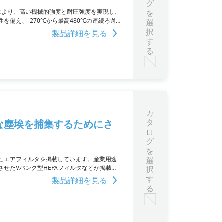
グ
により、高い機械的強度と耐圧強度を実現し、
を
備え、-270℃から最高480℃の連続ろ過
選
択
製品詳細を見る
す
る
カ
タ
な塵埃を捕集するためにさ
ロ
グ
を
たエアフィルタを掲載しています。産業用途
選
せたVバンク型HEPAフィルタなどが掲載さ
択
い。
す
製品詳細を見る
る