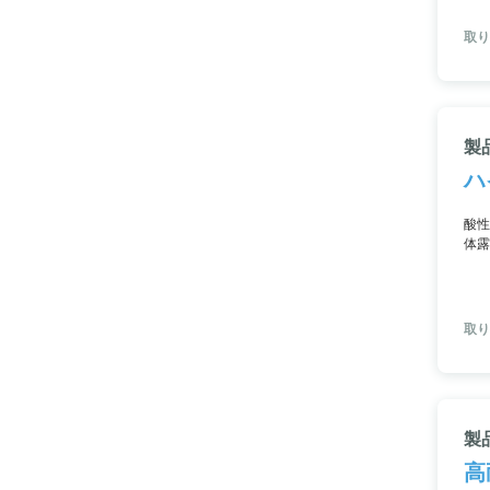
取り
製
ハ
酸性
体露
なが
取り
製
高