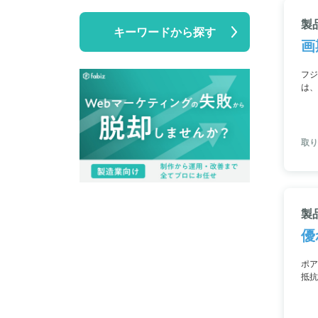
製
キーワードから探す
画
フジ
は、
縮小
しま
取り
製
優
ポア
抵抗
れ、