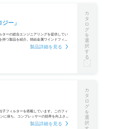
カ
タ
ロジー」
ロ
グ
ルターの総合エンジニアリングを提供してい
を
を持つ製品を紹介。焼結金属ワインドフィル
選
用金属多孔質体「フジフロ」など、幅広い応
択
製品詳細を見る
す
る
カ
タ
ロ
グ
粒子フィルターを搭載しています。このフィ
を
ーンに保ち、コンプレッサーの効率を向上させ
選
プを予防するとともに、オイルやフィルタ交
択
製品詳細を見る
す