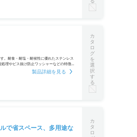
る
カ
タ
ロ
グ
です。耐食・耐塩・耐候性に優れたステンレス
を
た表面処理やビス抜け防止ワッシャーなどの特徴
選
択
製品詳細を見る
す
る
カ
タ
ワフルで省スペース、多用途な
ロ