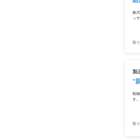
株式
ッサ
x2
充実
す。
取り
製
"
制御
す。
構造
す。
取り