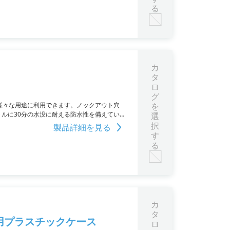
る
カ
タ
ロ
グ
様々な用途に利用できます。ノックアウト穴
を
ートルに30分の水没に耐える防水性を備えてい
選
ディーは28サイズのラインナップがあり、カ
択
製品詳細を見る
す
る
カ
タ
用プラスチックケース
ロ