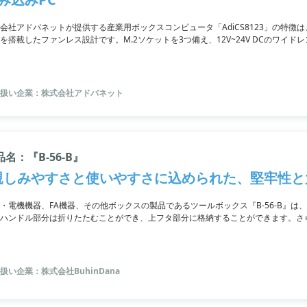
会社アドバネットが提供する産業用ボックスコンピュータ「AdiCS8123」の特徴は、
を搭載したファンレス設計です。M.2ソケットを3つ備え、12V~24V DCのワイドレンジ
までのメモリをサポートし、最大64GBまで拡張できます。USB 3.1 x3、USB 2.0 x1
しています。さらに、外部GPIO、DisplayPort x2、TPM (2.0)も搭載され、
Windows 10やLinux Ubuntuに対応しており、カスタマイズもできます。
扱い企業：株式会社アドバネット
品名：『B-56-B』
親しみやすさと使いやすさに込められた、堅牢性と
・電機機器、FA機器、その他ボックスの製品であるツールボックス『B-56-B』
ハンドル部分は折りたたむことができ、上フタ部分に格納することができます。さ
を持っています。容積12Lの「B-55-B」や容積7Lの「B-83」なども取り扱って
扱い企業：株式会社BuhinDana