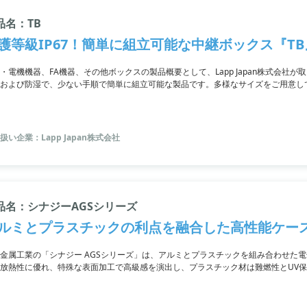
品名：TB
護等級IP67！簡単に組立可能な中継ボックス『T
・電機機器、FA機器、その他ボックスの製品概要として、Lapp Japan株式会社
および防湿で、少ない手順で簡単に組立可能な製品です。多様なサイズをご用意し
えます。さらに、全サイズには有孔プラスチックプレートが付属しており、アルミ
。保管整理にも便利で、ネジ式開閉タイプのエンクロージャを採用しています。
扱い企業：Lapp Japan株式会社
品名：シナジーAGSシリーズ
ルミとプラスチックの利点を融合した高性能ケー
金属工業の「シナジー AGSシリーズ」は、アルミとプラスチックを組み合わせた
放熱性に優れ、特殊な表面加工で高級感を演出し、プラスチック材は難燃性とUV
や医療機器などの分野で広く採用されており実績も豊富です。4つの基本形状と9
には強化ポリアミドを使用しており、さらに、別売りでバッテリーコンパートメン