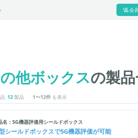
会
ト
その他ボックス
の製品
品
12
製品
1〜12件
を表示
品名：5G機器評価用シールドボックス
型シールドボックスで5G機器評価が可能