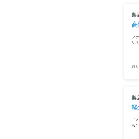
製品
高
ファ
サネ
TP
取り
製
軽
『メ
も可