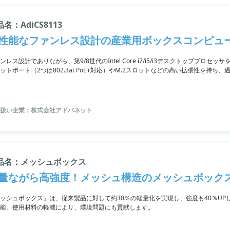
名：AdiCS8113
性能なファンレス設計の産業用ボックスコンピュ
ンレス設計でありながら、第9/8世代のIntel Core i7/i5/i3デスクトッププロセ
ットポート（2つは802.3at PoE+対応）やM.2スロットなどの高い拡張性を持ち、過電
M(2.0)などのセキュリティ機能も搭載。さらに、2つの2.5インチストレージを装備し、
扱い企業：株式会社アドバネット
品名：メッシュボックス
量ながら高強度！メッシュ構造のメッシュボック
ッシュボックス』は、従来製品に対して約30％の軽量化を実現し、強度も40％U
能。使用材料の軽減により、環境問題にも貢献します。