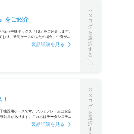
カ
タ
B』をご紹介
ロ
グ
が取り扱う中継ボックス『TB』をご紹介します。
を
ており、透明ケースのふたの場合、中身がよ
選
スイングアウトパネルを製作することも可能
択
製品詳細を見る
す
る
カ
タ
ス！
ロ
グ
電子機器用ケースです。アルミフレームは安定
を
保護効果があります。これらはデータシステム
選
種類の大きさから選択できます。強度が必要な
択
製品詳細を見る
トも用意されています。
す