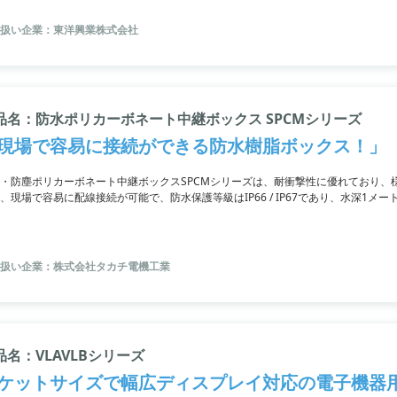
扱い企業：東洋興業株式会社
品名：防水ポリカーボネート中継ボックス SPCMシリーズ
現場で容易に接続ができる防水樹脂ボックス！」
・防塵ポリカーボネート中継ボックスSPCMシリーズは、耐衝撃性に優れており、
、現場で容易に配線接続が可能で、防水保護等級はIP66 / IP67であり、水深1メ
。さらに、難燃性のグラスファイバー入りポリカーボネート材料を使用しているボ
はポリカーボネート材料で、ホワイトグレーと透明の２種類から選択可能です。
扱い企業：株式会社タカチ電機工業
品名：VLAVLBシリーズ
ケットサイズで幅広ディスプレイ対応の電子機器