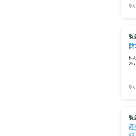
取り
製
防
株式
製(
を持
取り
製品
産
組