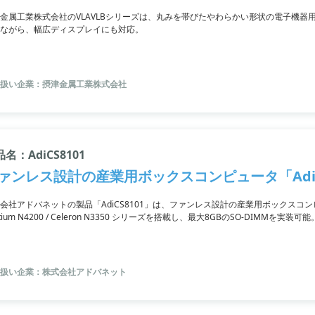
金属工業株式会社のVLAVLBシリーズは、丸みを帯びたやわらかい形状の電子機
ながら、幅広ディスプレイにも対応。
扱い企業：摂津金属工業株式会社
名：AdiCS8101
ァンレス設計の産業用ボックスコンピュータ「AdiC
会社アドバネットの製品「AdiCS8101」は、ファンレス設計の産業用ボックスコンピュータです。
tium N4200 / Celeron N3350 シリーズを搭載し、最大8GBのSO-DIMMを実装可能。
SSD (HDD)の搭載も可能で、USB 3.0 x4ポートやUSB 2.0 x2ポートも備えて
り、ウォールマウントキットも付属。
扱い企業：株式会社アドバネット