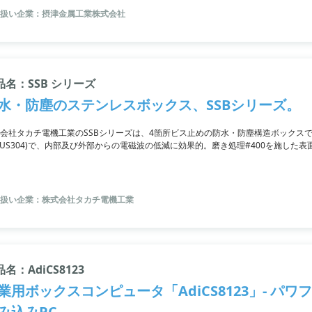
扱い企業：摂津金属工業株式会社
品名：SSB シリーズ
水・防塵のステンレスボックス、SSBシリーズ。
会社タカチ電機工業のSSBシリーズは、4箇所ビス止めの防水・防塵構造ボックス
SUS304)で、内部及び外部からの電磁波の低減に効果的。磨き処理#400を施し
ち、全9サイズから選択可能です。
扱い企業：株式会社タカチ電機工業
名：AdiCS8123
業用ボックスコンピュータ「AdiCS8123」- パ
み込みPC