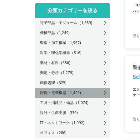
「5
分類カテゴリーを絞る
パク
応可
電子部品・モジュール
（1,589)
です
機械部品
（1,249)
取り
製造・加工機械
（1,967)
科学・理化学機器
（816)
素材・材料
（386)
製品
測定・分析
（1,279)
S
画像処理
（325)
エヌ
制御・電機機器
（1,420)
ケー
り、
工具・消耗品・備品
（1,074)
ど、
GN
設計・生産支援
（330)
取り
IT・ネットワーク
（1,092)
オフィス
（286)