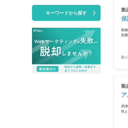
製
キーワードから探す
保
制御
防塵
く見
です
取り
製
ア
摂津
性と
工学
部品