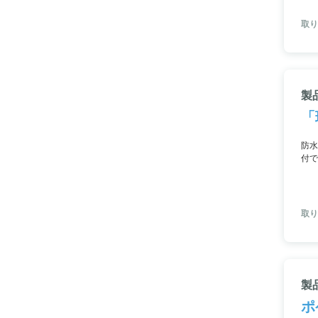
取り
製
「
防水
付で
ます
バー
取り
製
ポ