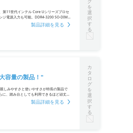
グ
を
第11世代インテル Core Uシリーズプロセ
選
電源入力も可能。DDR4-3200 SO-DIMM
択
、インテル GbE x2、COM x1などのポートも
す
製品詳細を見る
VESAマウントブラケットもオプションで利用可能で
る
カ
タ
大容量の製品！"
ロ
グ
は、親しみやすさと使いやすさが特長の製品で
を
らに、踏み台としても利用できるほど頑丈な
選
いて、お客様の要望に合わせてご提供いたしま
択
製品詳細を見る
す
る