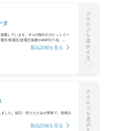
カ
タ
ータ
ロ
グ
ッサを搭載しています。4つのRJ45ギガビットイー
を
圧/低電圧/逆電圧保護やiAMT(11.6)、
選
RAID 0/1も対応しています。
択
製品詳細を見る
す
る
カ
タ
ス
ロ
グ
Pしました。組立・折りたたみが簡単で、段積み
を
選
択
製品詳細を見る
す