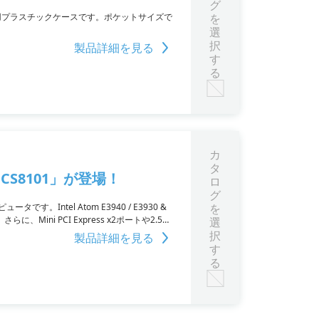
グ
器用プラスチックケースです。ポケットサイズで
を
選
択
製品詳細を見る
す
る
カ
タ
S8101」が登場！
ロ
グ
Intel Atom E3940 / E3930 &
を
さらに、Mini PCI Express x2ポートや2.5イ
選
います。動作温度範囲は－30°Cから65°Cまで対応し
択
製品詳細を見る
す
る