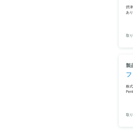
摂津
あり
取り
製品
フ
株式
Pen
ンチ
てお
取り