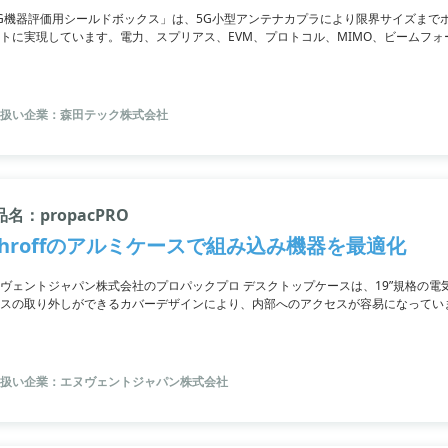
G機器評価用シールドボックス」は、5G小型アンテナカプラにより限界サイズまで
トに実現しています。電力、スプリアス、EVM、プロトコル、MIMO、ビームフ
能。周波数は24GHz～43.5GHzまで対応しています。シールドボックスの減衰量
。詳細は資料をご覧いただくか、お問い合わせください。
扱い企業：森田テック株式会社
名：propacPRO
chroffのアルミケースで組み込み機器を最適化
ヴェントジャパン株式会社のプロパックプロ デスクトップケースは、19”規格の
スの取り外しができるカバーデザインにより、内部へのアクセスが容易になってい
強靭な構造を実現しています。表面は紛体塗装で耐食性に優れており、軽量なアク
豊富なアクセサリーも使用できます。さらに、ユーロボードとバックプレーンの搭
D/アース接続もVDEに適合しています。
扱い企業：エヌヴェントジャパン株式会社