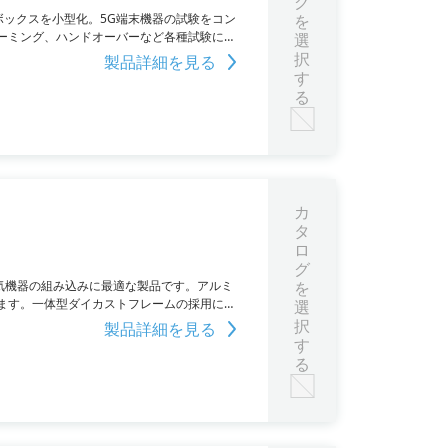
グ
ボックスを小型化。5G端末機器の試験をコン
を
ォーミング、ハンドオーバーなど各種試験に対
選
は60dB以上を確保し、デモ機の貸し出しも可能
択
製品詳細を見る
す
る
カ
タ
ロ
グ
電気機器の組み込みに最適な製品です。アルミ
を
ます。一体型ダイカストフレームの採用によ
選
リルガラスカバーやキャリングハンドルな
択
製品詳細を見る
載が可能で、EMC仕様にも対応しています。
す
る