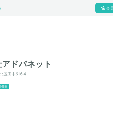
会
ト
社アドバネット
区田中616-4
気機器