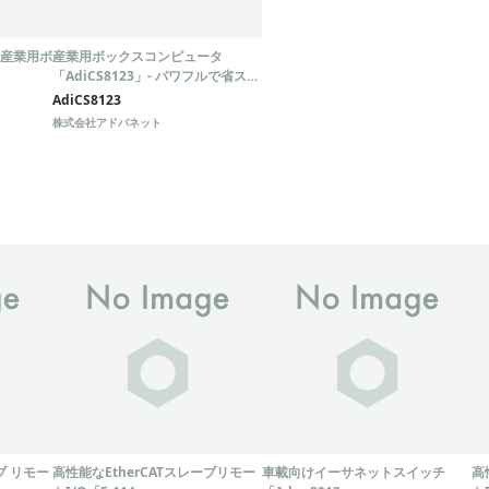
産業用ボ
産業用ボックスコンピュータ
「AdiCS8123」- パワフルで省スペ
ース、多用途な組み込みPC
AdiCS8123
株式会社アドバネット
ブ リモー
高性能なEtherCATスレーブリモー
車載向けイーサネットスイッチ
高