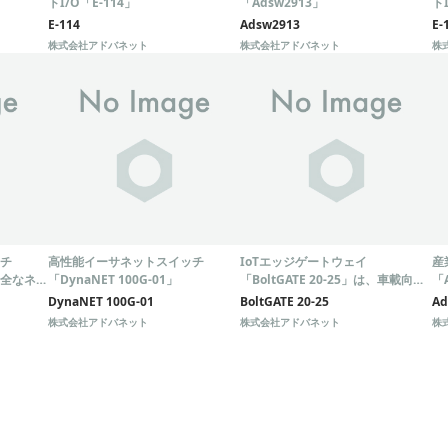
トI/O「E-114」
「Adsw2913」
ト
E-114
Adsw2913
E-
株式会社アドバネット
株式会社アドバネット
株
チ
高性能イーサネットスイッチ
IoTエッジゲートウェイ
産
安全なネッ
「DynaNET 100G-01」
「BoltGATE 20-25」は、車載向け
「
のマルチサービスIoTエッジゲート
ネ
DynaNET 100G-01
BoltGATE 20-25
Ad
ウェイです。
株式会社アドバネット
株式会社アドバネット
株