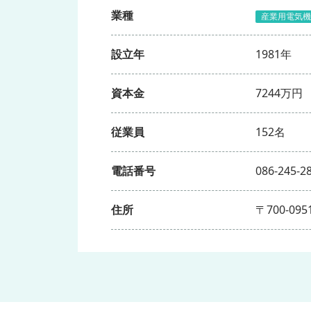
業種
産業用電気機
設立年
1981年
資本金
7244万円
従業員
152名
電話番号
086-245-2
住所
〒700-0