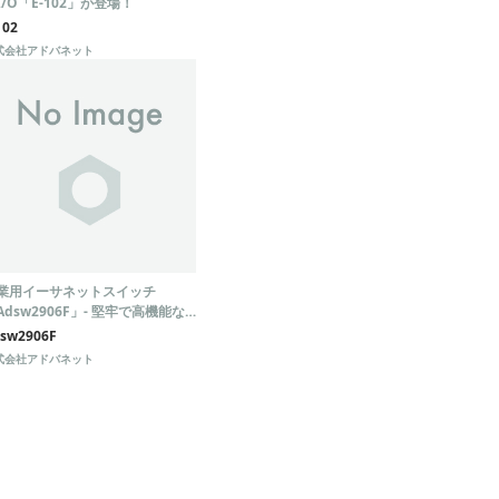
I/O「E-102」が登場！
102
式会社アドバネット
業用イーサネットスイッチ
Adsw2906F」- 堅牢で高機能な
ットワークソリューション
sw2906F
式会社アドバネット