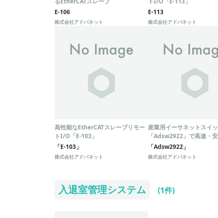
るEtherCATスレーブ
トI/O「E-113」
E-106
E-113
株式会社アドバネット
株式会社アドバネット
高性能なEtherCATスレーブリモー
産業用イーサネットスイッ
トI/O「E-103」
「Adsw2922」で高速・
トワークを実現！
「E-103」
「Adsw2922」
株式会社アドバネット
株式会社アドバネット
入退室管理システム
(1件)