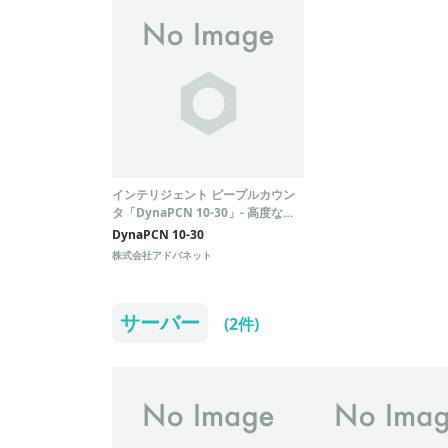
インテリジェント ピープルカウン
タ「DynaPCN 10-30」- 高度な識
別機能と簡単な設置で、人数カウン
DynaPCN 10-30
トを効率化-
株式会社アドバネット
サーバー
(2件)