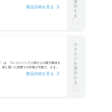
。
選
択
製品詳細を見る
す
る
カ
タ
ロ
グ
F」は、フレコンバッグ上部からの吸引輸送を
を
。床に置いた状態での作業が可能で、さまざ
選
択
製品詳細を見る
す
る