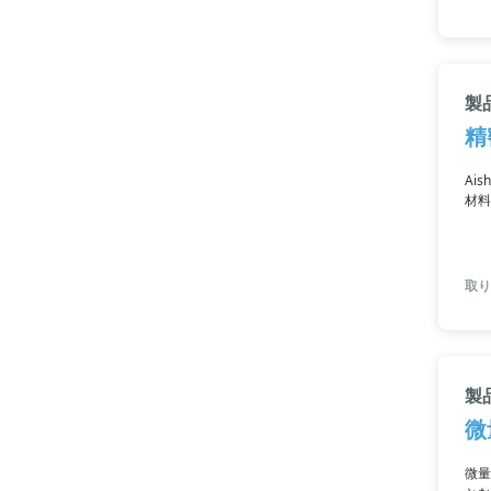
製
精
Ai
材料
ます
取り
製
微
微量