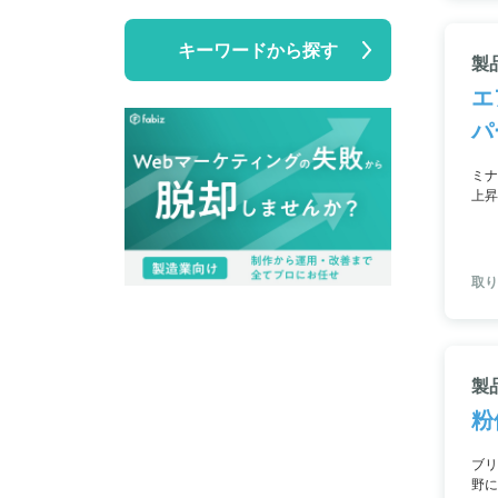
キーワードから探す
製
エ
パ
ミナ
上昇
効果
取り
製
粉
ブリ
野に