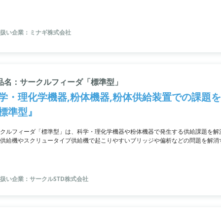
て効果的な役割を果たしています。
扱い企業：ミナギ株式会社
品名：サークルフィーダ「標準型」
学・理化学機器,粉体機器,粉体供給装置での課題
標準型』
クルフィーダ「標準型」は、科学・理化学機器や粉体機器で発生する供給課題を解
供給機やスクリュータイプ供給機で起こりやすいブリッジや偏析などの問題を解消
化し、CF-300型からCF-1400型までラインアップ。
扱い企業：サークルSTD株式会社