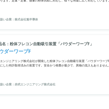
ります。定速・定量、微量の粉体供給に対応し、様々な用途に広く対応しています
扱い企業：株式会社魁半導体
品名：粉体フレコン自動吸引装置「パウダーワープF」
ウダーワープF
エンジニアリング株式会社が開発した粉体フレコン自動吸引装置「パウダーワープ
にした特許取得済みの装置です。安全かつ発塵が最少で、異物の混入もありません
制御も可能。粉粒体の取り出しに革命をもたらします。
扱い企業：赤武エンジニアリング株式会社