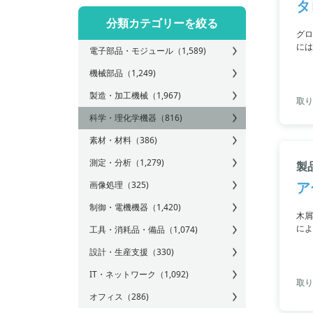
タ
分類カテゴリーを絞る
グロ
には
電子部品・モジュール
（1,589)
を防
さら
機械部品
（1,249)
は、
製造・加工機械
（1,967)
取り
科学・理化学機器
（816)
素材・材料
（386)
測定・分析
（1,279)
製
ア
画像処理
（325)
制御・電機機器
（1,420)
木屑
によ
工具・消耗品・備品
（1,074)
供給
設計・生産支援
（330)
IT・ネットワーク
（1,092)
取り
オフィス
（286)