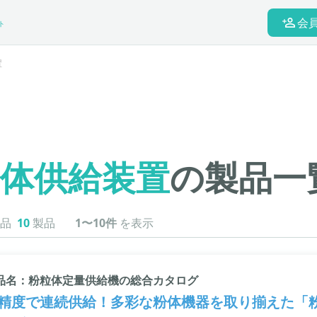
会
ト
置
体供給装置
の製品一
品
10
製品
1〜10件
を表示
品名：粉粒体定量供給機の総合カタログ
精度で連続供給！多彩な粉体機器を取り揃えた「