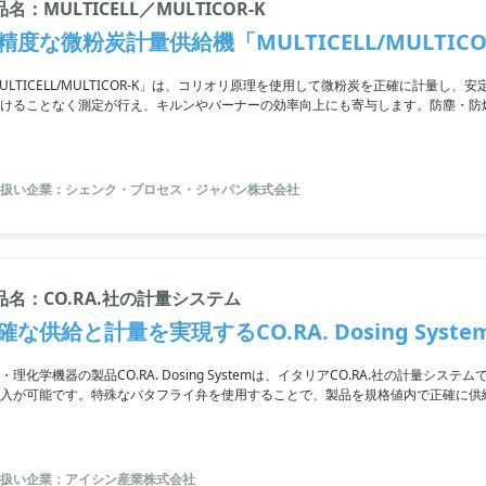
名：MULTICELL／MULTICOR-K
精度な微粉炭計量供給機「MULTICELL/MULTICO
ULTICELL/MULTICOR-K」は、コリオリ原理を使用して微粉炭を正確に計量
けることなく測定が行え、キルンやバーナーの効率向上にも寄与します。防塵・防爆
せてサイズを選定することも可能です。
扱い企業：シェンク・プロセス・ジャパン株式会社
品名：CO.RA.社の計量システム
確な供給と計量を実現するCO.RA. Dosing Syste
・理化学機器の製品CO.RA. Dosing Systemは、イタリアCO.RA.社の計量シス
入が可能です。特殊なバタフライ弁を使用することで、製品を規格値内で正確に供
て、被計量物の規格20kg以上、+20g以内での計量が可能です。
扱い企業：アイシン産業株式会社