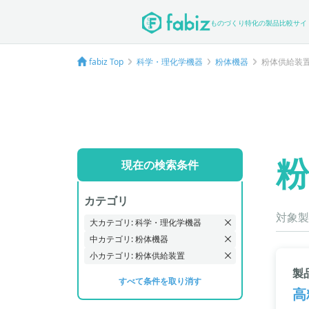
ものづくり特化の製品比較サイ
fabiz Top
科学・理化学機器
粉体機器
粉体供給装
粉
現在の検索条件
カテゴリ
対象製
大カテゴリ: 科学・理化学機器
中カテゴリ: 粉体機器
小カテゴリ: 粉体供給装置
製
すべて条件を取り消す
高