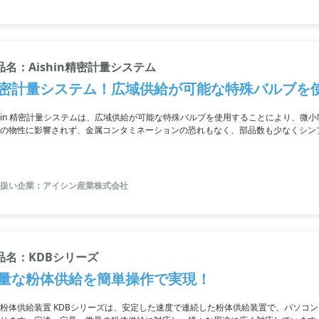
品名：Aishin精密計量システム
密計量システム！広域供給が可能な特殊バルブを
shin 精密計量システムは、広域供給が可能な特殊バルブを使用することにより、
の物性に影響されず、金属コンタミネーションの恐れもなく、部品数も少なくシン
。粉体から塊状のものまで多様な性状の物質に対応可能です。詳細はお問い合わせ
扱い企業：アイシン産業株式会社
品名：KDBシリーズ
量な粉体供給を簡単操作で実現！
粉体供給装置 KDBシリーズは、安定した速度で連続した粉体供給装置で、パソコ