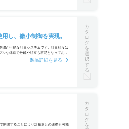
カ
タ
使用し、微小制御を実現。
ロ
グ
微小制御が可能な計量システムです。計量精度は
を
プルな構造で分解や組立も容易となっており
選
ください。
択
製品詳細を見る
す
る
カ
タ
ロ
グ
ンで制御することにより計量器との連携も可能
を