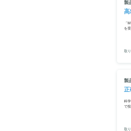
製品
高
「M
を受
合わ
取り
製
正
科学
で投
わせ
取り