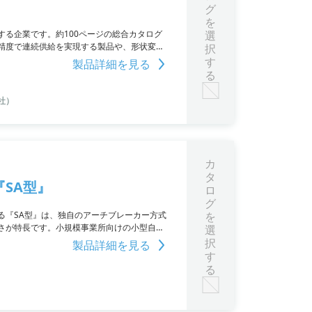
グ
を
る企業です。約100ページの総合カタログ
選
精度で連続供給を実現する製品や、形状変化
択
など、様々な特長を備えた製品を詳しく紹介。
す
製品詳細を見る
 Ibuki」も収録されています。興味のある方
る
お問い合わせください。
社）
カ
タ
SA型』
ロ
グ
る『SA型』は、独自のアーチブレーカー方式
を
さが特長です。小規模事業所向けの小型自動
選
択
製品詳細を見る
す
る