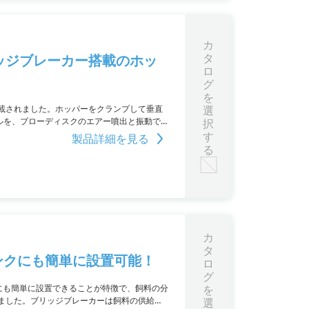
カ
タ
ッジブレーカー搭載のホッ
ロ
グ
を
載されました。ホッパーをクランプして垂直
選
ルを、ブローディスクのエアー噴出と振動で
択
しください。
す
製品詳細を見る
る
カ
タ
ンクにも簡単に設置可能！
ロ
グ
にも簡単に設置できることが特徴で、飼料の分
を
ました。ブリッジブレーカーは飼料の供給に
選