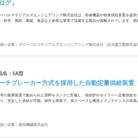
ログ」
ーバルマテリアルズエンジニアリング株式会社は、粉体機器や粉体供給装置を提供す
、科学、製鉄、製紙、食品など多様な業界で活躍する製品が掲載されています。高
ぎながら定量供給が可能な製品、1基の貯留サイロからの多方向供給ができる製品
に、新製品情報として、ロードセル内蔵型の連続計量供給機「Grain Checker 1.0
カタログのPDFダウンロードや納入事例集も受け取ることができるので、お気軽に
扱い企業：グローバルマテリアルズエンジニアリング株式会社（旧大盛工業株式会
品名：SA型
ーチブレーカー方式を採用した自動定量供給装置『
等の集塵装置で集められた原料をタンクに貯蔵し、焼却炉やボイラーへ定量供給す
り、安定した供給が可能。操作も簡単で、省スペースな構造とメンテナンスの容易
装置もあります。
扱い企業：奥田機械株式会社