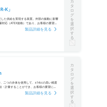
カ
タ
R-K」
ロ
グ
し、安定した供給を実現する装置。外部の振動に影響
を
対応（ATEX規格）であり、お客様の要望に
選
択
製品詳細を見る
す
る
カ
タ
m
ロ
グ
テムで、二つの弁体を使用して、±14ccの高い精度
を
給・計量することができ、お客様の要望に合
選
択
製品詳細を見る
す
る