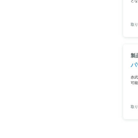
とな
取り
製
パ
赤武
可能
まな
取り