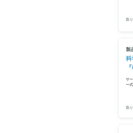
おい
取り
製
科
『
サー
ー式
規格
取り