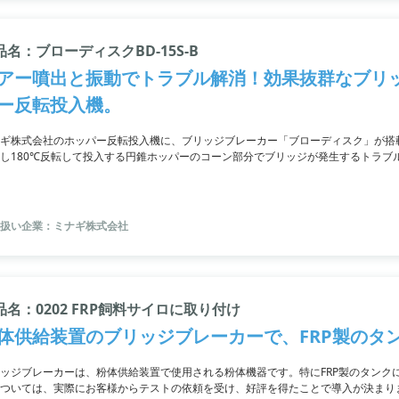
品名：ブローディスクBD-15S-B
アー噴出と振動でトラブル解消！効果抜群なブリ
ー反転投入機。
ギ株式会社のホッパー反転投入機に、ブリッジブレーカー「ブローディスク」が搭
し180℃反転して投入する円錐ホッパーのコーン部分でブリッジが発生するトラブ
的に解消します。効果が抜群でありながら低コストなブローディスクを、ぜひお試
扱い企業：ミナギ株式会社
品名：0202 FRP飼料サイロに取り付け
体供給装置のブリッジブレーカーで、FRP製のタ
ッジブレーカーは、粉体供給装置で使用される粉体機器です。特にFRP製のタンク
ついては、実際にお客様からテストの依頼を受け、好評を得たことで導入が決まり