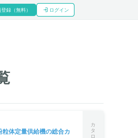
員登録（無料）
ログイン
覧
カ
タ
粉粒体定量供給機の総合カ
ロ