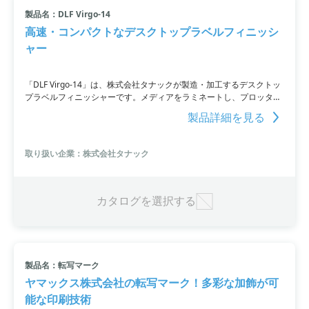
製品名：DLF Virgo-14
小カテゴリ: 特殊ラベルなど
高速・コンパクトなデスクトップラベルフィニッシ
ャー
すべて条件を取り消す
「DLF Virgo-14」は、株式会社タナックが製造・加工するデスクトッ
プラベルフィニッシャーです。メディアをラミネートし、プロッタで
ハーフカット後、不要な材料を取り除くことができます。特注ラベル
製品詳細を見る
を短時間で作成するためのコンパクトなシステムであり、印刷機や各
種プリンタと連携するソフトウエアやドライバは不要です。イラスト
レータを使用してブラックマークを指定位置に配置するだけで、様々
取り扱い企業：株式会社タナック
なプリントデバイスに対応できます。在庫コストを削減し、化粧ラベ
ルの内製化を実現するために最適な製品です。詳細は、PDF資料をご
覧いただくか、お問い合わせください。
カタログを選択する
製品名：転写マーク
ヤマックス株式会社の転写マーク！多彩な加飾が可
能な印刷技術