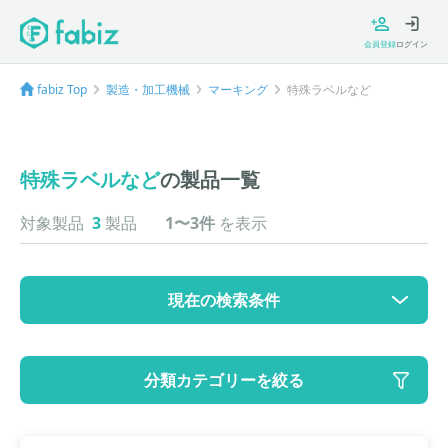
会員登録
ログイン
fabiz Top
製造・加工機械
マーキング
特殊ラベルなど
特殊ラベルなど
の製品一覧
対象製品
3
製品
1〜3件
を表示
現在の検索条件
カテゴリ
分類カテゴリーを絞る
大カテゴリ: 製造・加工機械
中カテゴリ: マーキング