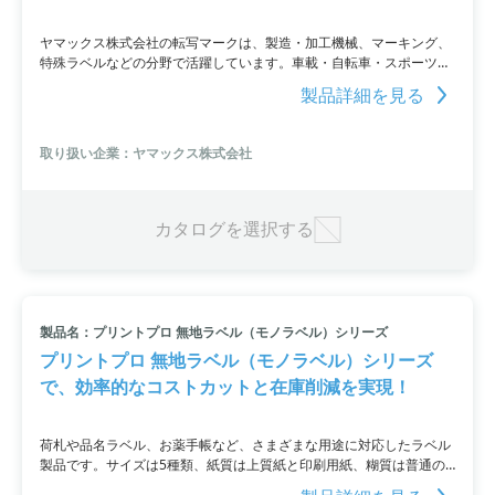
ヤマックス株式会社の転写マークは、製造・加工機械、マーキング、
特殊ラベルなどの分野で活躍しています。車載・自転車・スポーツ用
品メーカーなどで採用されており、インキ層のみで構成される加飾技
製品詳細を見る
術です。そのため、製品に直接絵付けしたような一体感を実現し、多
色やグラデーションの表現も可能です。また、被膜が薄いため、三次
曲面や凸凹面にもフィットし、布やレザー、スポンジなどの軟質素材
取り扱い企業：ヤマックス株式会社
にも適用できます。
カタログを選択する
製品名：プリントプロ 無地ラベル（モノラベル）シリーズ
プリントプロ 無地ラベル（モノラベル）シリーズ
で、効率的なコストカットと在庫削減を実現！
荷札や品名ラベル、お薬手帳など、さまざまな用途に対応したラベル
製品です。サイズは5種類、紙質は上質紙と印刷用紙、糊質は普通の
りと再はくりのりから選ぶことができ、裏面には使いやすさを考慮し