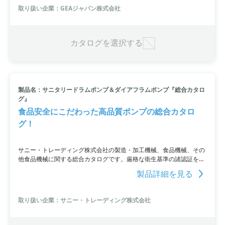
原料吸引システムも搭載しています。真空下でのキャビテーションを
取り扱い企業：GEAジャパン株式会社
抑え、振動・騒音・破損リスクを低減するよう設計されており、小容
量から大容量まで幅広く対応が可能です。詳細はカタログダウンロー
ド、もしくはお問い合わせください。
カタログを選択する
製品名：サニタリードラムポンプ＆ダイアフラムポンプ『総合カタロ
グ』
食品安全にこだわった高品質ポンプの総合カタロ
グ！
サニー・トレーディング株式会社の製造・加工機械、食品機械、その
他食品機械に関する総合カタログです。厳格な衛生基準の諸認証を取
得したポンプ製品を掲載しています。「3Aサニタリーポンプ」や「サ
製品詳細を見る
ニタリーポンプ」、FDAを取得した「認証規定対応ポンプ」など、食
品や化粧品の用途に合わせた多様なポンプがラインアップ。さらに、
高粘度ドラムポンプや低粘度用ドラムポンプ、サニタリバッチコント
取り扱い企業：サニー・トレーディング株式会社
ロールなども取り揃えています。