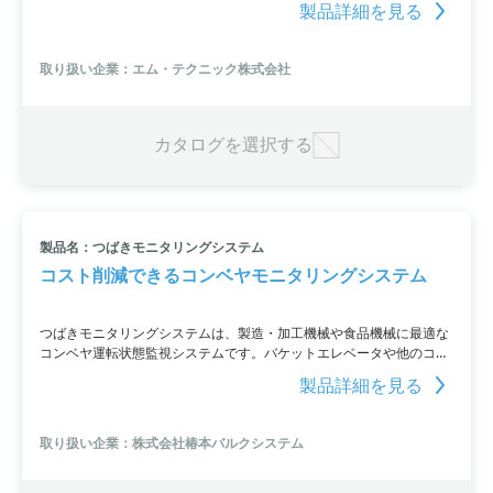
製品詳細を見る
らに、きつい曲面にもフィットする設計です。
取り扱い企業：エム・テクニック株式会社
カタログを選択する
製品名：つばきモニタリングシステム
コスト削減できるコンベヤモニタリングシステム
つばきモニタリングシステムは、製造・加工機械や食品機械に最適な
コンベヤ運転状態監視システムです。バケットエレベータや他のコン
ベヤの運転監視をサポートし、専用プログラムが組み込まれた市販モ
製品詳細を見る
ニターで操作が可能。近接センサーやタッチスイッチ、温度センサー
などの機能によって様々な情報を取得し、アラームや停止信号などの
出力が可能です。設備コストの大幅な削減を実現します。
取り扱い企業：株式会社椿本バルクシステム