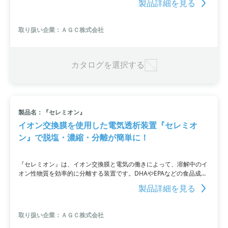
製品詳細を見る
電気透析装置の貸出も行っておりますので、ご興味のある方はお見逃
しなく。製品価格は50万円から100万円で、納期は約1ヶ月です。
取り扱い企業：ＡＧＣ株式会社
カタログを選択する
製品名：『セレミオン』
イオン交換膜を使用した電気透析装置『セレミオ
ン』で脱塩・濃縮・分離が簡単に！
『セレミオン』は、イオン交換膜と電気の働きによって、溶解中のイ
オン性物質を効率的に分離する装置です。DHAやEPAなどの食品成分
やキトサンやタウリンなどの医薬・化粧品成分の脱塩・濃縮・分離が
製品詳細を見る
可能であり、再生処理の必要もありません。また、実験用装置を2週
間無償で貸し出ししているため、興味のある方は是非試してみてくだ
さい。
取り扱い企業：ＡＧＣ株式会社