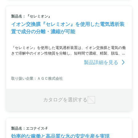
製品名：『セレミオン』
イオン交換膜『セレミオン』を使用した電気透析装
置で成分の分離・濃縮が可能
『セレミオン』を使用した電気透析装置は、イオン交換膜と電気の働
きで溶解中のイオン性物質を分離し、短時間で濃縮、精製、脱塩、回
収することができます。DHA・EPA等の食品成分やキトサン・タウリ
製品詳細を見る
ンなどの医薬、化粧品成分の分離精製が可能です。さらに、実機を使
用した実験で電気透析の効果を体験できます。
取り扱い企業：ＡＧＣ株式会社
カタログを選択する
製品名：エコナイス-F
効率的な稼働と高品質な氷の安定生産を実現