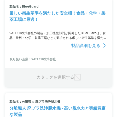
製品名：BlueGuard
厳しい衛生基準を満たした安全柵！食品・化学・製
薬工場に最適！
SATECH株式会社の製造・加工機械部門が開発したBlueGuardは、食
品・飲料・化学・製薬工場などで要求される厳しい衛生基準を満たし
たステンレス安全柵です。国際安全規格に適合しECOLABによる試
製品詳細を見る
験・認証済み。耐腐食性に優れた衛生的なステンレスSUS304製で、
耐久性が高く、フレームレスな設計で施工性にも優れています。液体
の溜まりを防ぐために特殊な表面とスペーサーに設計されており清掃
取り扱い企業：SATECH株式会社
と点検が容易です。
カタログを選択する
製品名：分離職人 廃プラ洗浄脱水機
分離職人 廃プラ洗浄脱水機 - 高い脱水力と実績豊富
な製品