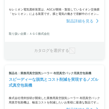
セレミオン電気透析装置は、AGCが開発・製造しているイオン交換膜
「セレミオン」による装置です。膜と電気の働きで溶解中のイオン性
物質を分離し、短時間で脱塩・濃縮・回収・分別することができま
製品詳細を見る
す。下水・排水に含まれる高濃度塩分の脱塩・分離に有効。生物処理
との組み合わせによって環境負荷を低減することが期待されます。ま
た、MBRやNF・UFとの組み合わせにより水の回収率の改善や減容化
取り扱い企業：ＡＧＣ株式会社
にも役立ちます。小型電気透析装置を２週間無償で試せる無償貸出機
あり。導入を検討中の方や興味のある方は、お問い合わせいただくか
カタログをダウンロードしてください。
カタログを選択する
製品名：業務用真空脱気シーラー 布団真空パック用真空包装機
スピーディーな脱気とコスト削減を実現するノズル
式真空包装機
株式会社増井技研が開発した業務用真空脱気シーラー 布団真空パック
用真空包装機は、輸送コストを削減したいお客様に最適な製品です。
大きな布団を圧縮することができ、体積計算の輸送費の削減やスペー