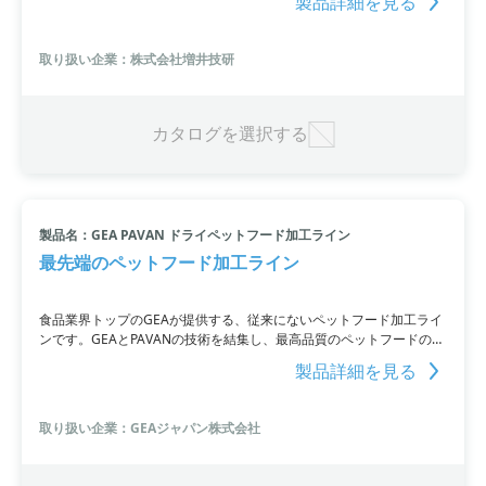
製品詳細を見る
スの有効利用に貢献します。また、２本のノズルによる一気に脱気す
る特徴から、作業がスピーディーに行えます。忙しい仕事の中でも効
率的な脱気を実現したい方におすすめです。
取り扱い企業：株式会社増井技研
カタログを選択する
製品名：GEA PAVAN ドライペットフード加工ライン
最先端のペットフード加工ライン
食品業界トップのGEAが提供する、従来にないペットフード加工ライ
ンです。GEAとPAVANの技術を結集し、最高品質のペットフードの製
造をサポートします。キブル・ピロー・デンタルスティックなど各種
製品詳細を見る
のペットフードに対応しており、クッキングエクストルーダーや食肉
加工機など最先端の機械を組み合わせた画期的な加工ラインを提供し
ます。風味や品質を損なわないための配慮をしており、耐久性も高く
取り扱い企業：GEAジャパン株式会社
メンテナンスも容易です。GEAのドライペットフード加工ラインをぜ
ひご検討ください。