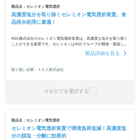
製品名：セレミオン電気透析
小カテゴリ: その他食品機械
高濃度塩分を取り除くセレミオン電気透析装置。食
品排水処理に最適！
すべて条件を取り消す
AGC株式会社のセレミオン電気透析装置は、高濃度な塩分を取り除く
ことができる装置です。セレミオンはAGCグループが開発・製造して
いるイオン交換膜であり、電気透析装置は膜と電気の働きで溶解中の
製品詳細を見る
イオン性物質を分離し、短時間で脱塩・濃縮・回収・分別することが
可能。食品排水に含まれる高濃度塩分の脱塩・分離に実績がありま
す。小型電気透析装置を2週間無償でお試しいただける無償貸出機も
取り扱い企業：ＡＧＣ株式会社
ありますので、詳細はお問い合わせいただくか、カタログをダウンロ
ードしてください。
カタログを選択する
製品名：セレミオン電気透析
セレミオン電気透析装置で環境負荷低減！高濃度塩
分の脱塩・分離に効果的