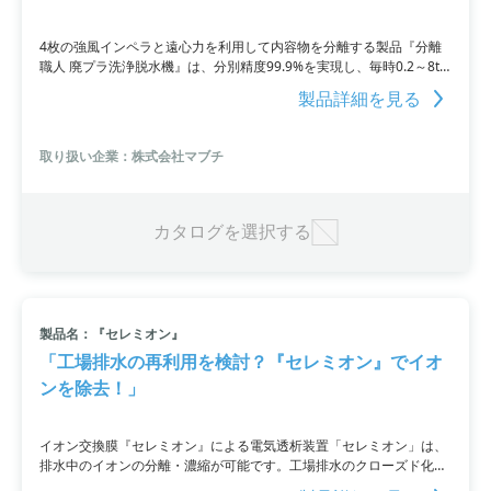
4枚の強風インペラと遠心力を利用して内容物を分離する製品『分離
職人 廃プラ洗浄脱水機』は、分別精度99.9%を実現し、毎時0.2～8t
の能力を持つコンパクトな機種です。この製品を導入することで処分
製品詳細を見る
コストの削減だけでなく、分別、洗浄、フルイの3つの役割を一台で
こなすことが可能です。導入実績は1200台を超えており、作業性の向
上にも寄与します。
取り扱い企業：株式会社マブチ
カタログを選択する
製品名：『セレミオン』
「工場排水の再利用を検討？『セレミオン』でイオ
ンを除去！」
イオン交換膜『セレミオン』による電気透析装置「セレミオン」は、
排水中のイオンの分離・濃縮が可能です。工場排水のクローズド化や
減容化を検討している方に最適な製品です。また、現在は無償で小型