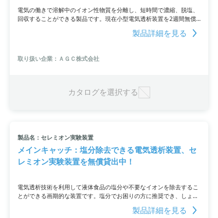
電気の働きで溶解中のイオン性物質を分離し、短時間で濃縮、脱塩、
回収することができる製品です。現在小型電気透析装置を2週間無償
で提供していますので、導入を検討している方や興味のある方にはお
製品詳細を見る
すすめできます。無償貸出は予告なく終了する場合があるのでご了承
ください。
取り扱い企業：ＡＧＣ株式会社
カタログを選択する
製品名：セレミオン実験装置
メインキャッチ：塩分除去できる電気透析装置、セ
レミオン実験装置を無償貸出中！
電気透析技術を利用して液体食品の塩分や不要なイオンを除去するこ
とができる画期的な装置です。塩分でお困りの方に推奨でき、しょう
ゆや調味液などの液体食品に含まれる塩分の脱塩・分離などの実績も
製品詳細を見る
あります。小型の電気透析装置を2週間無償でお試しいただくことも