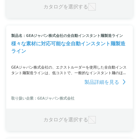
す。さらにフライ工程の効率化や洗浄の簡素化を図ることができま
カタログを選択する
す。
製品名：GEAジャパン株式会社の全自動インスタント麺製造ライン
様々な素材に対応可能な全自動インスタント麺製造
ライン
GEAジャパン株式会社の、エクストルーダーを使用した全自動インス
タント麺製造ラインは、低コストで、一般的なインスタント麺のほ
か、米粉麺など様々な素材を麺にすることが可能です。シート成形か
製品詳細を見る
ら麺のカット、茹で工程やフライ工程まで、全ての工程に対応し、乾
燥機も用途に合わせて多様な提案が可能です。
取り扱い企業：GEAジャパン株式会社
カタログを選択する