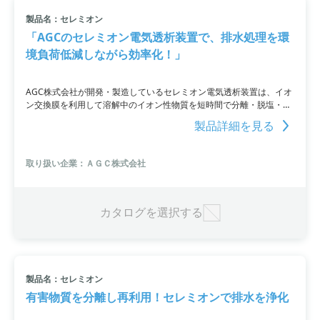
製品名：セレミオン
「AGCのセレミオン電気透析装置で、排水処理を環
境負荷低減しながら効率化！」
AGC株式会社が開発・製造しているセレミオン電気透析装置は、イオ
ン交換膜を利用して溶解中のイオン性物質を短時間で分離・脱塩・濃
縮・回収・分別が可能。これにより、排水処理における高濃度塩分の
製品詳細を見る
脱塩・分離が効果的にできます。さらに、MBRやNF・UF・ROなどの
膜処理と組み合わせることで、水の回収率を改善し、容量を減少させ
ることも可能。AGCでは、小型電気透析装置を2週間無償でお試しい
取り扱い企業：ＡＧＣ株式会社
ただけるサービスも提供しています。
カタログを選択する
製品名：セレミオン
有害物質を分離し再利用！セレミオンで排水を浄化