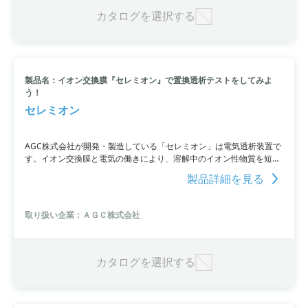
カタログを選択する
製品名：イオン交換膜『セレミオン』で置換透析テストをしてみよ
う！
セレミオン
AGC株式会社が開発・製造している「セレミオン」は電気透析装置で
す。イオン交換膜と電気の働きにより、溶解中のイオン性物質を短時
間で分離し、脱塩、濃縮、回収、分別することが可能。イオン置換に
製品詳細を見る
よる実施例として、リン酸ナトリウム溶液やアミノ酸中和塩水溶液の
置換などがあります。
取り扱い企業：ＡＧＣ株式会社
カタログを選択する