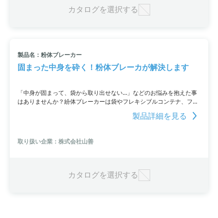
カタログを選択する
製品名：粉体ブレーカー
固まった中身を砕く！粉体ブレーカが解決します
「中身が固まって、袋から取り出せない…」などのお悩みを抱えた事
はありませんか？紛体ブレーカーは袋やフレキシブルコンテナ、ファ
イバードラム内で凝固してしまった岩塩や化学原料を解し、とり取出
製品詳細を見る
しやすくする機械です。株式会社山善が製造・加工する食品機械の一
つであり、デモ機の貸出しやオーダー仕様も承っています。お問い合
わせください。
取り扱い企業：株式会社山善
カタログを選択する