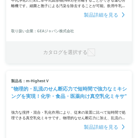
牛乳浄化のために非牛乳固形物(NMS)を分離することができる遠心分
離機です。細菌と胞子による汚染を除去することが可能。飲用牛乳や
チーズ作り用牛乳の浄化、乳清濃縮物の加工まで広範囲に対応してい
製品詳細を見る
ます。スラッジ排出量の削減、完全自動洗浄機能も備えています。メ
カニカルシールも不要です。詳細な情報はPDFをダウンロードする
か、お問い合わせください。
取り扱い企業：GEAジャパン株式会社
カタログを選択する
製品名：m-Highest V
"物理的・乱流のせん断応力で短時間で強力なミキシ
ングを実現！化学・食品・医薬向け真空乳化ミキサ"
強力な撹拌・混合・乳化作用により、従来の装置に比べて短時間で処
理できる真空乳化ミキサです。物理的なせん断応力に加え、乱流のせ
ん断応力を利用することで、強力なミキシング能力を実現。撹拌時間
製品詳細を見る
を最大１／2に短縮することができます。高せん断モードと低せん断
モードの切り替えが可能で、粉体・液体原料の高速供給を可能にする