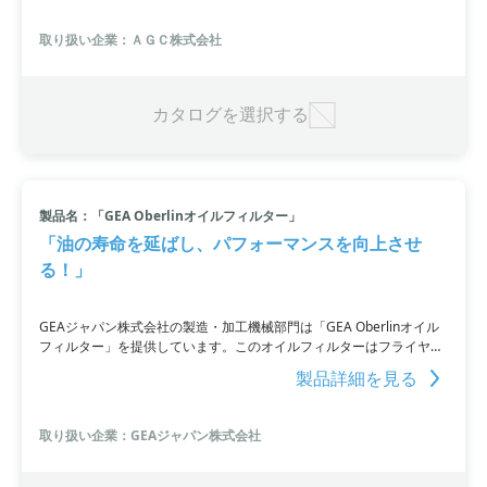
可能です。食品や医薬成分、化粧品成分の精製に適しています。詳細
はお問い合わせいただくか、カタログをダウンロードしてください。
取り扱い企業：ＡＧＣ株式会社
カタログを選択する
製品名：「GEA Oberlinオイルフィルター」
「油の寿命を延ばし、パフォーマンスを向上させ
る！」
GEAジャパン株式会社の製造・加工機械部門は「GEA Oberlinオイル
フィルター」を提供しています。このオイルフィルターはフライヤー
用油のろ過に使用され、油の寿命を3〜5倍に延ばすことができます。
製品詳細を見る
さらに沈殿物や固形物を乾燥させ廃棄物にすることで、費用対効果や
環境にも配慮しています。高性能のフィルターにより沈殿物や浮遊物
が油に影響を与える前に即座に除去され、製品の品質と風味を向上さ
取り扱い企業：GEAジャパン株式会社
せることが可能。このオイルフィルターは、GEA EasyFry（XL）用の
大容量フィルターであり、油の寿命を延ばすだけでなく、遊離脂肪酸
（FFA）の増加を抑制し、油の色や臭いを一定に保つ効果もありま