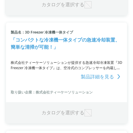
カタログを選択する
製品名：3D Freezer 冷凍機一体タイプ
「コンパクトな冷凍機一体タイプの急速冷却装置、
簡単な清掃が可能！」
株式会社ティーケーソリューションが提供する急速冷却冷凍装置『3D
Freezer 冷凍機一体タイプ』は、空冷式のコンプレッサーを内蔵して
いるため、冷媒配管工事不要で簡単に設置できます。ダクトレス構造
製品詳細を見る
により、衛生面に配慮した清潔な庫内を実現し、清掃も手軽に行えま
す。高効率な運転も可能であり、フランス天板サイズの収納も可能で
す。高温からの投入にも予備冷却が不要で、冷却効果を最大限に引き
取り扱い企業：株式会社ティーケーソリューション
出すことができます。
カタログを選択する