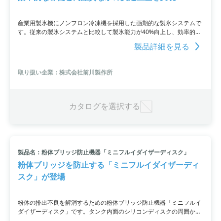
産業用製氷機にノンフロン冷凍機を採用した画期的な製氷システムで
す。従来の製氷システムと比較して製氷能力が40%向上し、効率的な
稼働と高品質な氷の長期間安定生産を実現。また、フレーク氷は品物
製品詳細を見る
の急冷に適しており、氷温での保持効果も高いです。
取り扱い企業：株式会社前川製作所
カタログを選択する
製品名：粉体ブリッジ防止機器「ミニフルイダイザーディスク」
粉体ブリッジを防止する「ミニフルイダイザーディ
スク」が登場
粉体の排出不良を解消するための粉体ブリッジ防止機器「ミニフルイ
ダイザーディスク」です。タンク内面のシリコンディスクの周囲から
圧縮エアーを流すことで、ブリッジやラットホールを解消します。さ