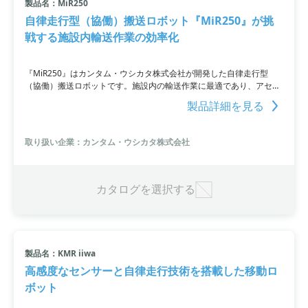
製品名：MiR250
自律走行型（協働）搬送ロボット『MiR250』が挑
戦する施設内輸送作業の効率化
『MiR250』はカンタム・ウシカタ株式会社が開発した自律走行型
（協働）搬送ロボットです。施設内の輸送作業に最適であり、アセン
ブリの部品搬送や材料輸送、医療施設での書類配布など、単純な作業
製品詳細を見る
の自動化を実現します。従来の作業に比べて高度な作業に集中でき、
生産性の向上や対費用効果の改善、迅速な投資回収が可能。また、
『MiR Shelf Carrier』や『MiR Charge48V』といったオプションも提
取り扱い企業：カンタム・ウシカタ株式会社
供しています。バッテリーの交換や部品のメンテナンスも容易で、安
全性にも配慮された堅牢な設計となっています。
カタログを選択する
製品名：KMR iiwa
高感度なセンサーと自律走行技術を搭載した移動ロ
ボット