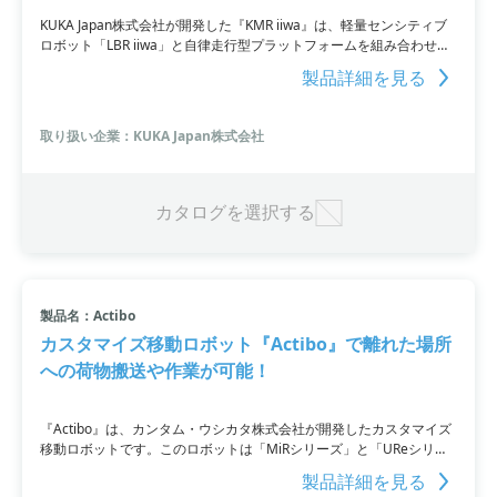
KUKA Japan株式会社が開発した『KMR iiwa』は、軽量センシティブ
ロボット「LBR iiwa」と自律走行型プラットフォームを組み合わせた
移動式アシスタントロボットです。特殊なジョイントトルクセンサー
製品詳細を見る
による高感度な動作を実現し、安全柵なしでのナビゲーションが可
能。また、メカナムホイールによる全方向移動と360度の回転も特徴
としています。
取り扱い企業：KUKA Japan株式会社
カタログを選択する
製品名：Actibo
カスタマイズ移動ロボット『Actibo』で離れた場所
への荷物搬送や作業が可能！
『Actibo』は、カンタム・ウシカタ株式会社が開発したカスタマイズ
移動ロボットです。このロボットは「MiRシリーズ」と「UReシリー
ズ」がコラボレーションし、半導体製造工程におけるウエハー搬送や
製品詳細を見る
ワークの搬送・セッティング、自動車製造などで部品棚から部品集め