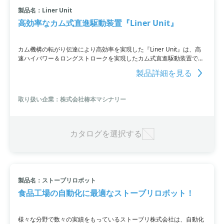
製品名：Liner Unit
小カテゴリ: 搬送・ハンドリングロボット
高効率なカム式直進駆動装置『Liner Unit』
すべて条件を取り消す
カム機構の転がり伝達により高効率を実現した『Liner Unit』は、高
速ハイパワー＆ロングストロークを実現したカム式直進駆動装置で
す。カム機構の整定性により急な加減速や高速走行にも対応し、サイ
製品詳細を見る
クルタイムの短縮と生産性の向上に貢献します。また、省スペース化
や複数の駆動設置が可能なレール上に駆動を配置することで、装置の
コンパクト化とロングストロークの実現が可能です。
取り扱い企業：株式会社椿本マシナリー
カタログを選択する
製品名：ストーブリロボット
食品工場の自動化に最適なストーブリロボット！
様々な分野で数々の実績をもっているストーブリ株式会社は、自動化