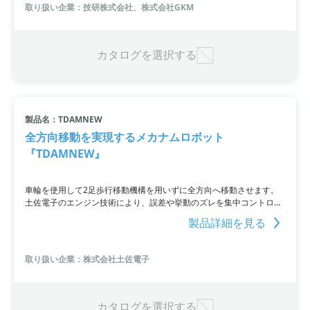
ビジョンシステムと連携することでワークの位置補正も可能であり、
取り扱い企業：技研株式会社、株式会社GKM
高精度な作業が可能です。
カタログを選択する
製品名：TDAMNEW
全方向移動を実現するメカナムロボット
『TDAMNEW』
車輪を使用して2足歩行移動機構を用いずに全方向へ移動させます。
土佐電子のエンジン技術により、誤差や挙動のズレを集中コントロー
ルし、安定した移動を実現。メカナムホイールの特殊な構造により、
製品詳細を見る
45度の方向に移動することが可能です。価格はお客様の要求仕様によ
って変動します。
取り扱い企業：株式会社土佐電子
カタログを選択する