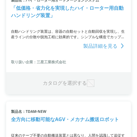
製品名：ハイ・ローター用オートメーションシステム
「低価格・省力化を実現したハイ・ローター用自動
ハンドリング装置」
自動ハンドリング装置は、容器の自動セットと自動回収を実現し、生
産ラインの分散や脱泡工程に効果的です。シンプルな構造でカップの
挿入を完了し、ストック数の増加により無人化時間を増やすことがで
製品詳細を見る
きます。安価でありながら安全性も確保し、ユーザーの指定容器に合
わせてハンドリング部をカスタマイズすることも可能です。さらに、
ハイローターとシステムが一体化しており、工場内での移動も自由に
取り扱い企業：三星工業株式会社
行えます。
カタログを選択する
製品名：TDAM-NEW
全方向に移動可能なAGV・メカナム搬送ロボット
従来のテープ不要の自動搬送装置とは異なり、人間を認識して追従す