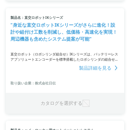
製品名：直交ロボットIKシリーズ
"身近な直交ロボットIKシリーズがさらに進化！設
計や組付け工数を削減し、低価格・高速化を実現！
周辺機器も含めたシステム提案が可能"
直交ロボット（ロボシリンダ組合せ）IKシリーズは、バッテリーレス
アブソリュートエンコーダーを標準搭載したロボシリンダの組合せで
す。これにより、設計や組み付け工数を削減し、効率的な生産を実現
製品詳細を見る
します。また、ロボシリンダRCP6シリーズを採用することで、従来
機種よりもさらに低価格・高速化が実現されています。さらに、周辺
機器も含めたシステム提案が可能であり、お客様のニーズに合わせた
取り扱い企業：株式会社日伝
幅広いサポートを提供します。
カタログを選択する