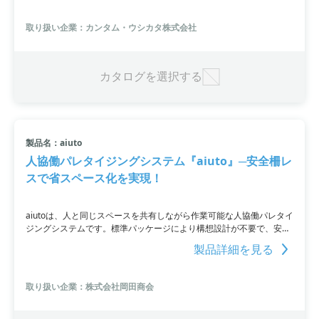
など、さまざまな作業に活用できます。特に、進行方向にある物や人
を独自で回避する機能や、離れた場所への荷物搬送や作業、人が近寄
取り扱い企業：カンタム・ウシカタ株式会社
りにくい場所への作業が可能な点が特長です。オプションのバッテリ
ーを使用することにより、よりアクティブに作業を行うこともできま
す。
カタログを選択する
製品名：aiuto
人協働パレタイジングシステム『aiuto』─安全柵レ
スで省スペース化を実現！
aiutoは、人と同じスペースを共有しながら作業可能な人協働パレタイ
ジングシステムです。標準パッケージにより構想設計が不要で、安全
柵レスにより省スペース化を実現。ロボットの操作・調整が不要で、
製品詳細を見る
タッチパネルでのシステム変更も容易です。即時導入可能で、安心設
計と簡単操作が特長です。詳細はPDF資料をご覧いただくか、お問い
合わせください。
取り扱い企業：株式会社岡田商会