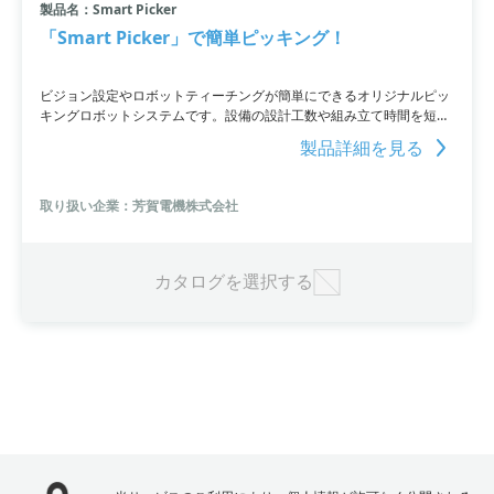
製品名：Smart Picker
「Smart Picker」で簡単ピッキング！
ビジョン設定やロボットティーチングが簡単にできるオリジナルピッ
キングロボットシステムです。設備の設計工数や組み立て時間を短縮
しながら、製造ラインに合わせた柔軟な提案をご提供致します。小ロ
製品詳細を見る
ットや多品種のピッキングにも対応し、初めて操作する方でも使いや
すい特徴を持っています。2023年5月24日から26日に開催される「プ
ライベート展示会」で実機見学やサンプルテストも可能です。お気軽
取り扱い企業：芳賀電機株式会社
にお問い合わせください。
カタログを選択する