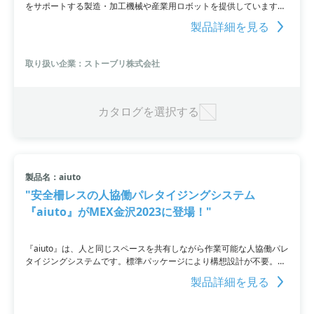
をサポートする製造・加工機械や産業用ロボットを提供しています。
特に、食品に対応したロボットを取り扱っており、搬送やハンドリン
製品詳細を見る
グなどの業務での活用に効果的です。洗浄剤で丸洗いできる衛生的な
設計であり、高速ピッカーや多様な用途への対応力も持っています。
取り扱い企業：ストーブリ株式会社
カタログを選択する
製品名：aiuto
"安全柵レスの人協働パレタイジングシステム
『aiuto』がMEX金沢2023に登場！"
『aiuto』は、人と同じスペースを共有しながら作業可能な人協働パレ
タイジングシステムです。標準パッケージにより構想設計が不要。安
全柵レスにより省スペース化を実現しました。ロボットの操作や調整
製品詳細を見る
は不要で、タッチパネルで簡単に品種登録や段積みパターンの変更が
可能です。