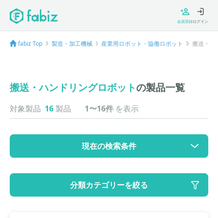
会員登録
ログイン
fabiz Top
製造・加工機械
産業用ロボット・協働ロボット
搬送・ハ
搬送・ハンドリングロボット
の製品一覧
対象製品
16
製品
1〜16件
を表示
現在の検索条件
カテゴリ
分類カテゴリーを絞る
大カテゴリ: 製造・加工機械
中カテゴリ: 産業用ロボット・協働ロボット