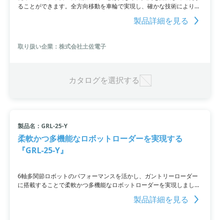
ることができます。全方向移動を車輪で実現し、確かな技術により移
動時の誤差やズレを集中コントロールすることで、安定した移動を実
製品詳細を見る
現。製造・加工機械や産業用ロボットに採用され、自動車工場や電子
部品工場などでの搬送や作業に活用されています。お客様の要求をカ
スタム対応できる製品です。
取り扱い企業：株式会社土佐電子
カタログを選択する
製品名：GRL-25-Y
柔軟かつ多機能なロボットローダーを実現する
『GRL-25-Y』
6軸多関節ロボットのパフォーマンスを活かし、ガントリーローダー
に搭載することで柔軟かつ多機能なロボットローダーを実現しまし
た。自由な位置決めと姿勢が、周辺装置のコンパクト化や全体レイア
製品詳細を見る
ウトの省スペース化を実現し、設備導入時のコストも低減。さらに、
スリムなデザインで全高を大幅に低くし、安全性も確保しています。