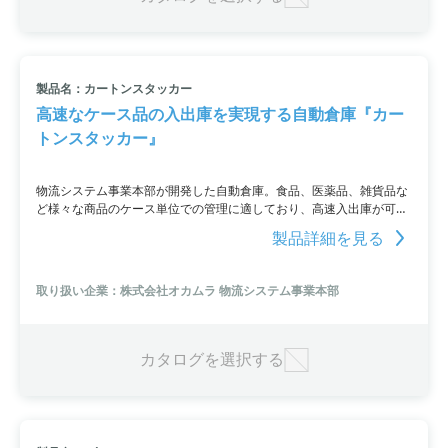
製品名：カートンスタッカー
高速なケース品の入出庫を実現する自動倉庫『カー
トンスタッカー』
物流システム事業本部が開発した自動倉庫。食品、医薬品、雑貨品な
ど様々な商品のケース単位での管理に適しており、高速入出庫が可能
です。棚板式ラックを採用し、簡単なオペレーションでケース品を集
製品詳細を見る
中管理。速度コントロールとメカニズムの改善により、高速性能を実
現しています。また、静粛性を高めるため、駆動部のメカニズムをシ
ンプルにし、スリムな構造体に。幅広い温度帯に対応できるため、各
取り扱い企業：株式会社オカムラ 物流システム事業本部
種業界で活用されています。さまざまなサイズに対応するフリーポジ
ションタイプも選択が可能。
カタログを選択する