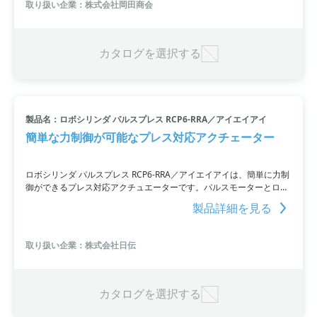
取り扱い企業：株式会社岡田商会
カタログを選択する
製品名：ロボシリンダ パルスプレス RCP6-RRA／アイエイアイ
簡単な力制御が可能なプレス対応アクチェーター
ロボシリンダ パルスプレス RCP6-RRA／アイエイアイは、簡単に力制
御ができるプレス対応アクチュエーターです。パルスモーターとロー
ドセルを組み合わせており、ロードセルからのフィードバックを元に
製品詳細を見る
繰り返し荷重精度±1.0％F.S.を実現しています。押付けと引張りに対
応しており、押付けと引張り時間に制限はありません。同社製サーボ
プレスと比較して1/2以下の価格で入手可能。ラインナップも豊富
取り扱い企業：株式会社日伝
で、60Nから2,000Nまでの用途に合わせたタイプがあります。
カタログを選択する