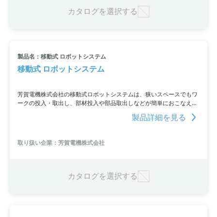
カタログを選択する
製品名：移動式 ロボットシステム
移動式 ロボットシステム
芳賀電機株式会社の移動式ロボットシステムは、狭いスペースでもワ
ークの投入・取出し、部材投入や部品取出しなどが簡単におこなえま
す。ロボットだけでなく簡易安全柵も稼働式です。ALL IN ONEの特
製品詳細を見る
徴・基本機能を備え、簡単に移動でき、画像処理によって位置を自動
補正できます。省スペースでの設置が可能であり、工場レイアウトの
変更も不要。人協働用ロボットにも対応しています。
取り扱い企業：芳賀電機株式会社
カタログを選択する