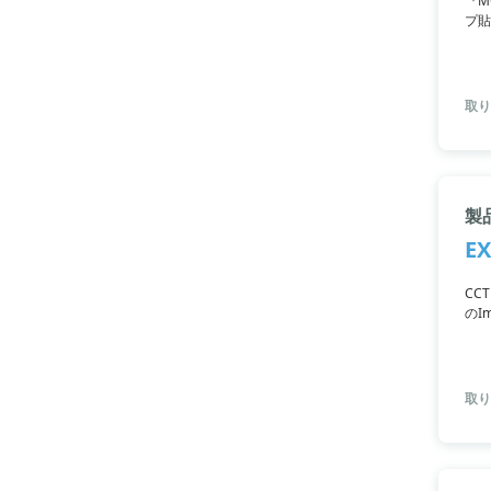
『M
プ貼
す。
取り
製
EX
CC
のI
機械
取り