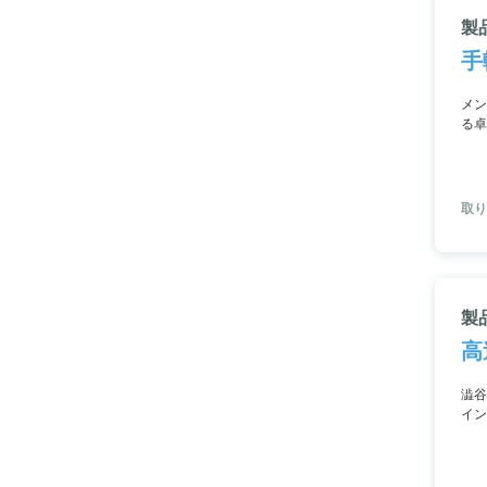
製
手
メン
る卓
す。
取り
製
高
澁谷
イン
分類
ング