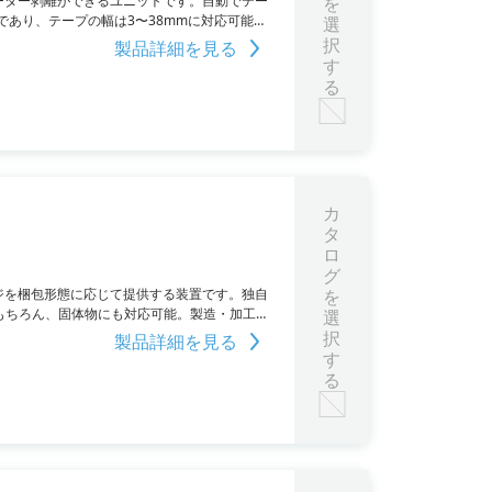
レーター剥離ができるユニットです。自動でテー
を
であり、テープの幅は3〜38mmに対応可能で
選
択
製品詳細を見る
す
る
カ
タ
ロ
グ
ッケージを梱包形態に応じて提供する装置です。独自
を
はもちろん、固体物にも対応可能。製造・加工
選
択
製品詳細を見る
す
る