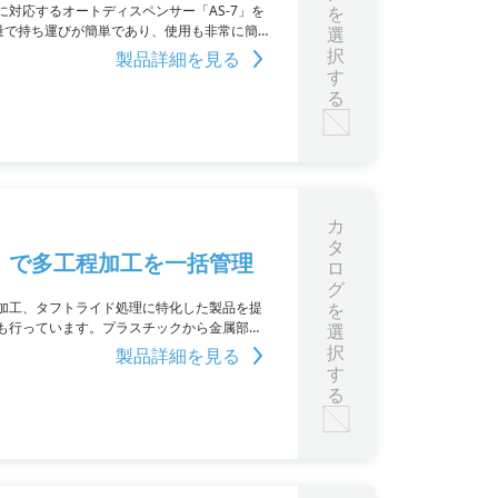
対応するオートディスペンサー「AS-7」を
を
は軽量で持ち運びが簡単であり、使用も非常に簡単
選
は、是非ご活用ください。
択
製品詳細を見る
す
る
カ
タ
」で多工程加工を一括管理
ロ
グ
加工、タフトライド処理に特化した製品を提
を
も行っています。プラスチックから金属部品
選
択
製品詳細を見る
す
る