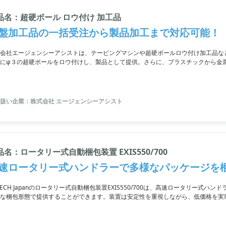
品名：超硬ボール ロウ付け 加工品
盤加工品の一括受注から製品加工まで対応可能！
会社エージェンシーアシストは、テーピングマシンや超硬ボールロウ付け加工品な
にφ３の超硬ボールをロウ付けし、製品として提供。さらに、プラスチックから金
能です。詳細な情報は公式サイトまたはカタログをご参照ください。ご不明な点が
扱い企業：株式会社 エージェンシーアシスト
品名：ロータリー式自動梱包装置 EXIS550/700
速ロータリー式ハンドラーで多様なパッケージを
TECH Japanのロータリー式自動梱包装置EXIS550/700は、高速ロータリー式
な梱包形態で提供することができます。装置は安定性を重視しながら、低価格を実
pulse除去機能を備えています。また、半導体だけでなく固形物にも対応可。