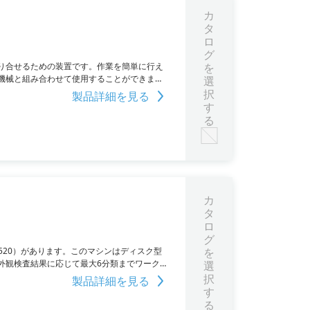
カ
タ
ロ
グ
り合せるための装置です。作業を簡単に行え
を
機械と組み合わせて使用することができま
選
択
製品詳細を見る
す
る
カ
タ
ロ
グ
520）があります。このマシンはディスク型
を
外観検査結果に応じて最大6分類までワークを
選
能を搭載しています。生産性に優れたテーピ
択
製品詳細を見る
す
る