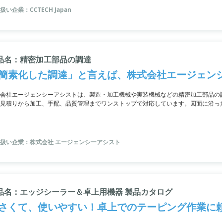
扱い企業：CCTECH Japan
品名：精密加工部品の調達
簡素化した調達」と言えば、株式会社エージェン
会社エージェンシーアシストは、製造・加工機械や実装機械などの精密加工部品の
見積りから加工、手配、品質管理までワンストップで対応しています。図面に沿っ
ども可能。納品までの流れはスムーズで、最終検査による品質保証も行っています
めです。
扱い企業：株式会社 エージェンシーアシスト
品名：エッジシーラー＆卓上用機器 製品カタログ
さくて、使いやすい！卓上でのテーピング作業に