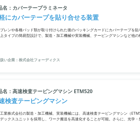
品名：カバーテープラミネータ
軽にカバーテープを貼り合せる装置
ブレンや各種パッド類が取り付けられた後のバッキングカードにカバーテープを貼
上タイプの簡易型設計で、製造・加工機械や実装機械、テーピングマシンなど他の
扱い企業：株式会社フォーディクス
品名：高速検査テーピングマシン ETM520
速検査テーピングマシン
工業株式会社の製造・加工機械、実装機械には、高速検査テーピングマシン（ETM
デックスユニットを採用し、ワーク搬送を高速化することが可能。さらに、光学・
できる特徴や、不良ワークの排出と良品ワークの再挿入を自動で行う自動リペア機
マシンです。