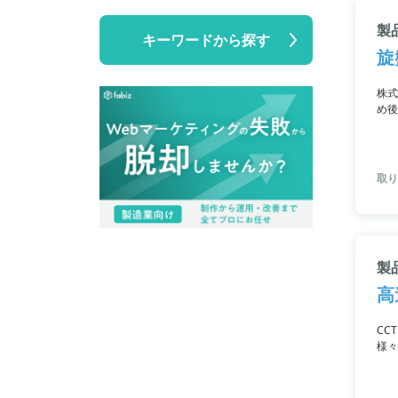
製
キーワードから探す
旋
株式
め後
も可
す。
取り
製
高
CC
様々
Im