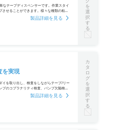
グ
簡単なテープディスペンサーです。作業スタイ
を
プさせることができます。様々な種類の粘着
選
さでのテープ使用やカットが簡単に行えるた
択
製品詳細を見る
り、幅広いニーズに対応することができま
す
る
カ
タ
査を実現
ロ
グ
からダイを取り出し、検査をしながらテープ/リー
を
ンプのコプラナリティ検査、バンプ欠陥検
選
り込みウェハーやフィルムフレームにも対応
択
製品詳細を見る
製品の品質向上と生産性の向上が期待できます。
す
る