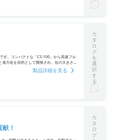
カ
タ
ロ
グ
す。コンパクトな「CS-100」から高速フル
を
化と省力化を目的として開発され、缶の大きさ
選
択
製品詳細を見る
す
る
カ
タ
貢献！
ロ
グ