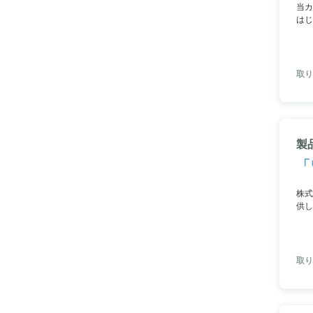
当カ
はじ
です
取り
製
「
株式
供し
まで
取り