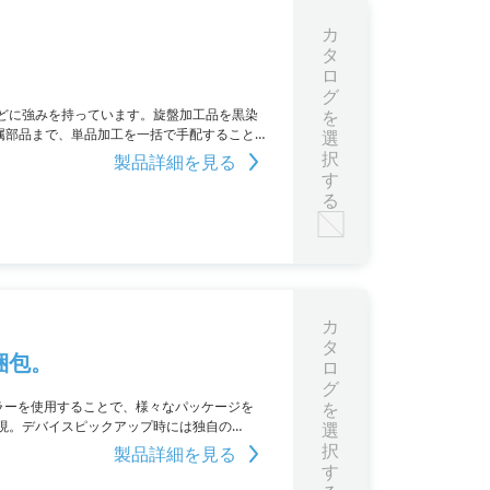
カ
タ
ロ
グ
どに強みを持っています。旋盤加工品を黒染
を
属部品まで、単品加工を一括で手配すること
選
あれば、お気軽にお問い合わせをお願いしま
択
製品詳細を見る
す
る
カ
タ
梱包。
ロ
グ
ハンドラーを使用することで、様々なパッケージを
を
現。デバイスピックアップ時には独自の
選
択
製品詳細を見る
す