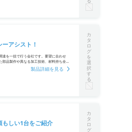
る
カ
タ
シーアシスト！
ロ
グ
調達を一括で行う会社です。要望に合わせ
を
た部品製作や異なる加工技術、材料持ち全加
選
。調達を簡素化し、手間を減らしたい方にお
択
製品詳細を見る
す
る
カ
タ
頼もしい1台をご紹介
ロ
グ