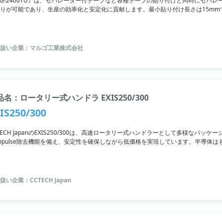
G-2400TU』は、セパレーター付テープなど各種テープの貼り付けと同時にセパ
りが可能であり、生産の効率化と安定化に貢献します。最小貼り付け長さは15mm
テープ交換やカッター刃の交換も簡単。
扱い企業：マルゴ工業株式会社
品名：ロータリー式ハンドラ EXIS250/300
IS250/300
TECH JapanのEXIS250/300は、高速ロータリー式ハンドラーとして多様なパ
mpulse除去機能を備え、安定性を確保しながら低価格を実現しています。半導体
をお探しの方に最適です。
扱い企業：CCTECH Japan