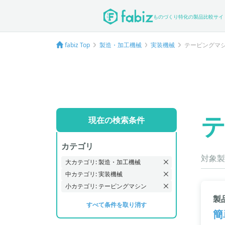
ものづくり特化の製品比較サイ
fabiz Top
製造・加工機械
実装機械
テーピングマ
現在の検索条件
カテゴリ
対象製
大カテゴリ: 製造・加工機械
中カテゴリ: 実装機械
小カテゴリ: テーピングマシン
製
すべて条件を取り消す
簡