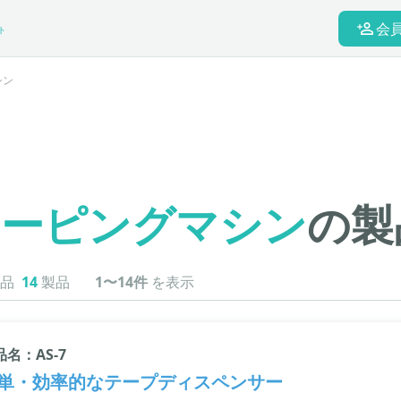
会
ト
シン
テーピングマシン
の製
品
14
製品
1〜14件
を表示
品名：AS-7
単・効率的なテープディスペンサー