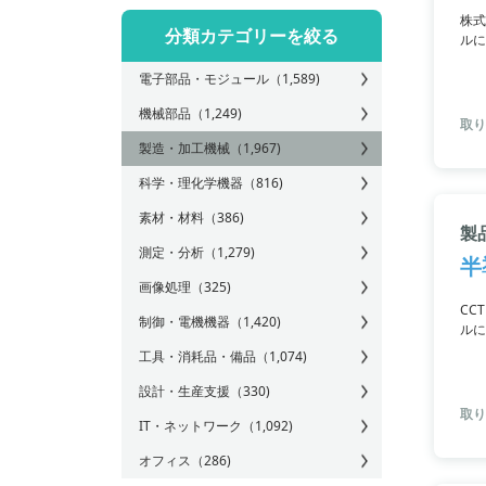
株式
分類カテゴリーを絞る
ルに
テー
電子部品・モジュール
（1,589)
め、
す。
機械部品
（1,249)
取り
製造・加工機械
（1,967)
科学・理化学機器
（816)
素材・材料
（386)
製品
測定・分析
（1,279)
半
画像処理
（325)
CC
制御・電機機器
（1,420)
ルに
出、
工具・消耗品・備品
（1,074)
し、
設計・生産支援
（330)
取り
IT・ネットワーク
（1,092)
オフィス
（286)