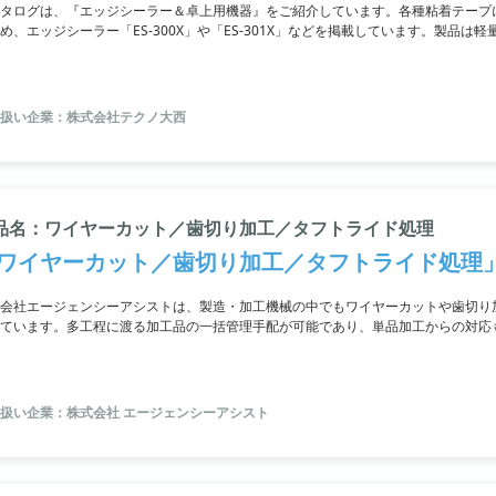
タログは、『エッジシーラー＆卓上用機器』をご紹介しています。各種粘着テープに
め、エッジシーラー「ES-300X」や「ES-301X」などを掲載しています。製品
。また、フルオートタイプのエッジシーラーも受注生産できます。製品を選ぶ際に
扱い企業：株式会社テクノ大西
品名：ワイヤーカット／歯切り加工／タフトライド処理
ワイヤーカット／歯切り加工／タフトライド処理
会社エージェンシーアシストは、製造・加工機械の中でもワイヤーカットや歯切り
ています。多工程に渡る加工品の一括管理手配が可能であり、単品加工からの対応
幅広い製品の単品加工を一括で手配し、品質管理も行っています。
扱い企業：株式会社 エージェンシーアシスト