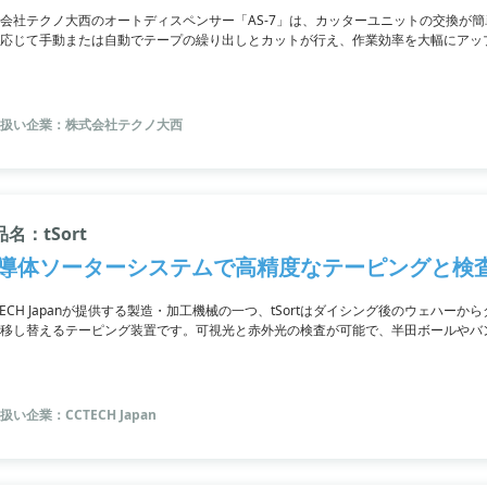
会社テクノ大西のオートディスペンサー「AS-7」は、カッターユニットの交換が
応じて手動または自動でテープの繰り出しとカットが行え、作業効率を大幅にアッ
プに対応し、コンパクトかつ軽量な設計なので場所を選ばず移動も容易。必要な長
製造・加工業界での利用に最適です。さらに、各種オプションとの組み合わせによ
詳細な情報はPDF資料をご覧いただくか、お問い合わせください。
扱い企業：株式会社テクノ大西
名：tSort
導体ソーターシステムで高精度なテーピングと検
TECH Japanが提供する製造・加工機械の一つ、tSortはダイシング後のウェハー
移し替えるテーピング装置です。可視光と赤外光の検査が可能で、半田ボールやバ
IRや赤外線による外観検査など、幅広い検査項目をカバーしています。さらに、切
JEDEC規格やキャニスタにも対応。高いスループットの40,000 pphを実現し、
扱い企業：CCTECH Japan