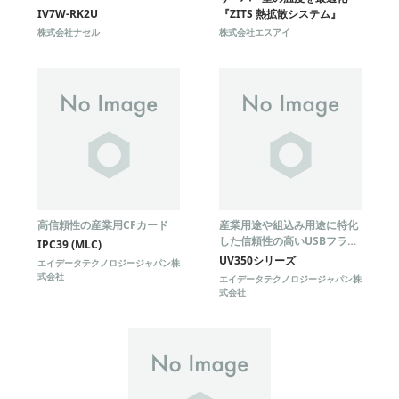
IV7W-RK2U
『ZITS 熱拡散システム』
株式会社ナセル
株式会社エスアイ
高信頼性の産業用CFカード
産業用途や組込み用途に特化
した信頼性の高いUSBフラッ
IPC39 (MLC)
シュドライブ
UV350シリーズ
エイデータテクノロジージャパン株
式会社
エイデータテクノロジージャパン株
式会社