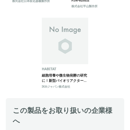
FIN-620III
株式会社日本医化器械製作所
株式会社平山製作所
HABITAT
細胞培養や微生物発酵の研究
に！新型バイオリアクター
HABITAT
IKAジャパン株式会社
この製品をお取り扱いの企業様
へ