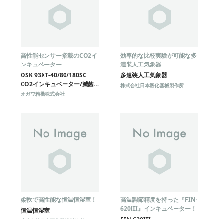
高性能センサー搭載のCO2イ
効率的な比較実験が可能な多
ンキュベーター
連装人工気象器
OSK 93XT-40/80/180SC
多連装人工気象器
CO2インキュベーター/滅菌
株式会社日本医化器械製作所
サイクル内蔵
オガワ精機株式会社
柔軟で高性能な恒温恒湿室！
高温調節精度を持った『FIN-
620III』インキュベーター！
恒温恒湿室