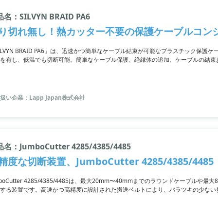
名：SILVYN BRAID PA6
り切れ無し！熱カッター不要の保護ケーブルコン
ILVYN BRAID PA6」は、迅速かつ簡単なケーブル結束が可能なプラスチック保
を有し、低温でも切断可能。簡単なケーブル保護、絶縁体の追加、ケーブルの結束
ブルの挿入/引き出しが可能な「SILVYN SNAP PET」や、重要部分に耐摩耗性を追加できる「
っております。お問い合わせはお気軽にどうぞ。
扱い企業：Lapp Japan株式会社
名：JumboCutter 4285/4385/4485
精度な切断装置、JumboCutter 4285/4385/4485
mboCutter 4285/4385/4485は、最大20mm〜40mmまでのラウンドケーブ
する装置です。高速かつ高精度に設計された搬送ベルトにより、バラツキの少ない
表示など、利便性にも優れています。