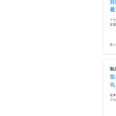
自
最
フラ
定置
も自
最速
取り
製
世
化
従来
ブル
手間
す。