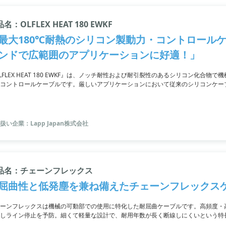
名：OLFLEX HEAT 180 EWKF
最大180℃耐熱のシリコン製動力・コントロール
ンドで広範囲のアプリケーションに好適！」
LFLEX HEAT 180 EWKF』は、ノッチ耐性および耐引裂性のあるシリコン化合
コントロールケーブルです。厳しいアプリケーションにおいて従来のシリコンケーブ
添加物を使用しているため、保護具で保護されたケーブルバージョンは不要。柔軟
ます。初期の引裂伝播への耐性および耐断裂性、燃焼特性・非腐食性、ハロゲンフ
まな油、アルコール、植物性および動物性脂肪、化学物質への耐性が特長です。
扱い企業：Lapp Japan株式会社
品名：チェーンフレックス
屈曲性と低発塵を兼ね備えたチェーンフレックス
ーンフレックスは機械の可動部での使用に特化した耐屈曲ケーブルです。高頻度・
しライン停止を予防。細くて軽量な設計で、耐用年数が長く断線しにくいという特
トでの使用に最適です。また幅広い製品を取り揃えています。