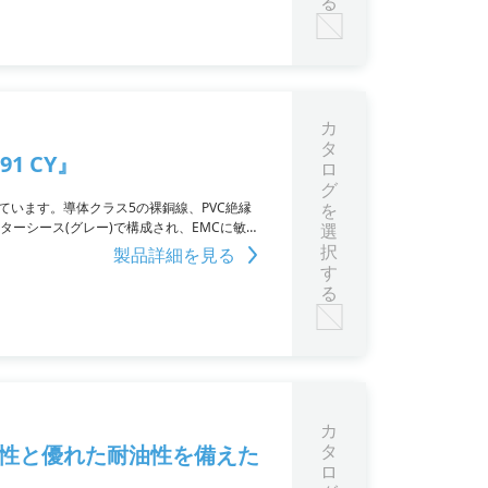
る
カ
タ
1 CY』
ロ
グ
を持っています。導体クラス5の裸銅線、PVC絶縁
を
ターシース(グレー)で構成され、EMCに敏感
選
や一時的な柔軟性が必要な動作にも対応して
択
製品詳細を見る
。
す
る
カ
タ
軟性と優れた耐油性を備えた
ロ