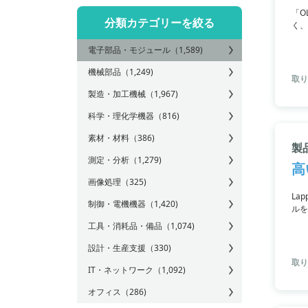
「O
分類カテゴリーを絞る
く、
カー
電子部品・モジュール
（1,589)
も行
問い
機械部品
（1,249)
取り
製造・加工機械
（1,967)
科学・理化学機器
（816)
素材・材料
（386)
製品
測定・分析
（1,279)
高
画像処理
（325)
La
制御・電機機器
（1,420)
ルを
のア
工具・消耗品・備品
（1,074)
設計・生産支援
（330)
取り
IT・ネットワーク
（1,092)
オフィス
（286)