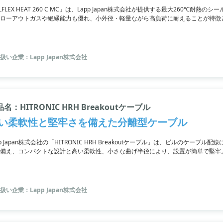
LFLEX HEAT 260 C MC」は、Lapp Japan株式会社が提供する最大260℃耐
ローアウトガスや絶縁能力も優れ、小外径・軽量ながら高負荷に耐えることが特徴
、ガソリン、油などの化学媒体への耐性もあり、センサー技術に好適です。さらに
います。高絶縁耐力、高摩耗耐性、低吸水性、微生物耐性も備え、幅広い用途に対応
合わせください。
扱い企業：Lapp Japan株式会社
名：HITRONIC HRH Breakoutケーブル
い柔軟性と堅牢さを備えた分離型ケーブル
pp Japan株式会社の「HITRONIC HRH Breakoutケーブル」は、ビルのケーブル
備え、コンパクトな設計と高い柔軟性、小さな曲げ半径により、設置が簡単で堅牢
ウターシースを採用しています。現地組立にも好適。詳細はPDF資料をご確認いた
扱い企業：Lapp Japan株式会社