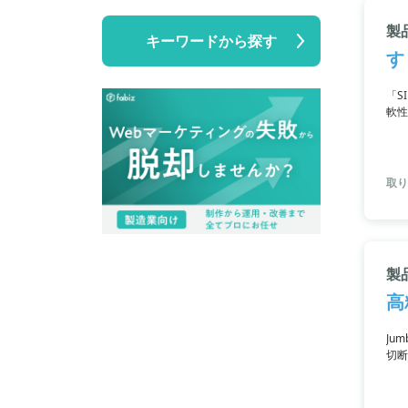
製品
キーワードから探す
す
「S
軟性
ケー
り扱
取り
製品
高
Ju
切断
言語