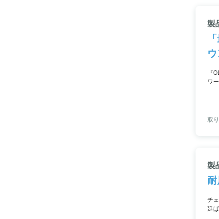
製品
「
ウ
『O
ワー
殊な
でき
まざ
取り
製
耐
チェ
延ば
ボッ