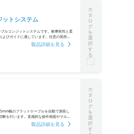
カ
タ
ジットシステム
ロ
グ
護ケーブルコンジットシステムです。耐摩耗性と柔
を
およびガイドに適しています。任意の箇所で
選
SILVYN SHRINK BRAID PET」も取
択
製品詳細を見る
す
る
カ
タ
ロ
グ
ルや最大85mm幅のフラットケーブルを自動で測長し
を
切断を行います。直感的な操作画面やマルチ
選
択
製品詳細を見る
す