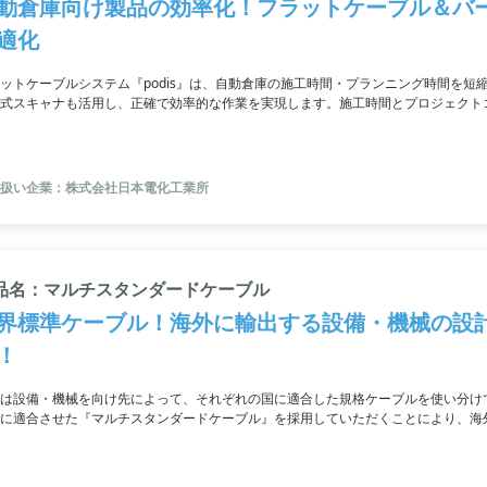
動倉庫向け製品の効率化！フラットケーブル＆バ
適化
ットケーブルシステム『podis』は、自動倉庫の施工時間・プランニング時間を
式スキャナも活用し、正確で効率的な作業を実現します。施工時間とプロジェクト
由に行うことができ、改修作業においても時間短縮が可能です。また、オプトエレ
クラスの読み取りが可能で幅広いソリューションに対応しています。
扱い企業：株式会社日本電化工業所
品名：マルチスタンダードケーブル
界標準ケーブル！海外に輸出する設備・機械の設
！
は設備・機械を向け先によって、それぞれの国に適合した規格ケーブルを使い分け
に適合させた『マルチスタンダードケーブル』を採用していただくことにより、海
を省くことが可能です。アメリカ規格（UL）、カナダ規格（CSA）、ヨーロッパ規