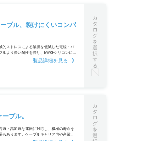
カ
タ
ケーブル、裂けにくいコンパ
ロ
グ
を
物で機械的ストレスによる破損を低減した電線・パ
選
ルより長い耐性を誇り、EWKFシリコンに特
択
性があるため、狭いスペースでも容易に設置
す
製品詳細を見る
リー、優れた耐加水分解性およびUV耐性、さ
る
カ
タ
ケーブル。
ロ
グ
高速・高加速な運転に対応し、機械の寿命を
を
長もあります。ケーブルキャリア内や産業ロ
選