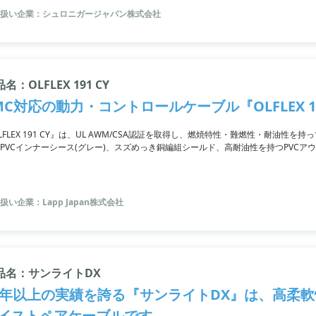
扱い企業：シュロニガージャパン株式会社
名：OLFLEX 191 CY
MC対応の動力・コントロールケーブル『OLFLEX 19
LFLEX 191 CY』は、UL AWM/CSA認証を取得し、燃焼特性・難燃性・耐油性
PVCインナーシース(グレー)、スズめっき銅編組シールド、高耐油性を持つPVCアウ
境での使用に適しています。乾燥した屋内や湿気のある環境で使用でき、固定設置
す。燃焼特性・難燃性・耐油性に優れており、高いノイズ低減効果も備えています
扱い企業：Lapp Japan株式会社
品名：サンライトDX
5年以上の実績を誇る『サンライトDX』は、高柔
イストペアケーブルです。