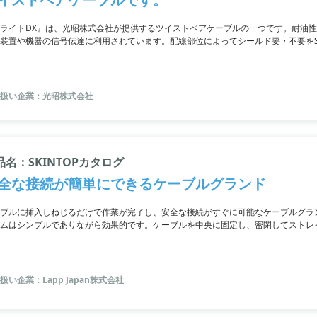
ライトDX』は、光昭株式会社が提供するツイストペアケーブルの一つです。耐油
装置や機器の信号伝達に利用されています。配線部位によってシールド要・不要をS
、装置品質感も向上。UL AWM取得済みであり、北米向けにも安心して使用でき
つです。
扱い企業：光昭株式会社
品名：SKINTOPカタログ
全な接続が簡単にできるケーブルグランド
ブルに挿入しねじるだけで作業が完了し、安全な接続がすぐに可能なケーブルグラ
ムはシンプルでありながら効果的です。ケーブルを中央に固定し、密閉してストレ
扱い企業：Lapp Japan株式会社