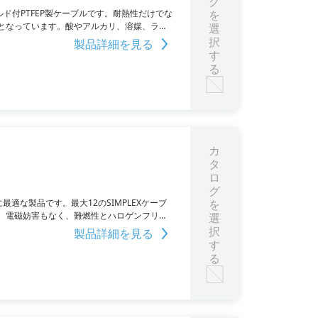
グ
熱のシールド付PTFEP製ケーブルです。耐熱性だけでな
を
となっています。酸やアルカリ、溶媒、ラッ
選
、EMC要件にも準拠し、電磁干渉からの保護
択
製品詳細を見る
。詳細はPDF資料をご確認いただくか、お
す
る
カ
タ
ロ
グ
配線に最適な製品です。最大12のSIMPLEXケーブ
を
。電磁妨害もなく、難燃性とハロゲンフリー
選
だくか、お問い合わせください。
択
製品詳細を見る
す
る