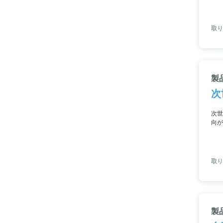
取り
製
次
次世
向が
TV
取り
製