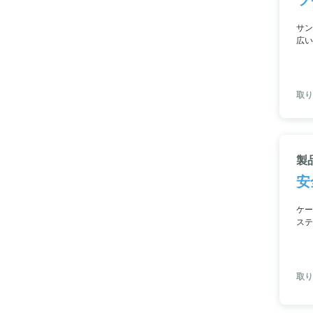
サン
広い
まれ
の一
取り
製
安
ケー
ステ
取り