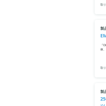
取り
製品
E
『O
体、
な環
いま
取り
製
2
ツ