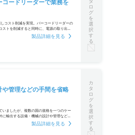
タ
ーコードリーダーで業務を
ロ
グ
を
短縮しコスト削減を実現。バーコードリーダーの
選
コストを削減すると同時に、電源の取り出し
択
クトロニクスのバーコードリーダーは、業界
す
製品詳細を見る
る
カ
タ
計や管理などの手間を省略
ロ
グ
を
ていましたが、複数の国の規格を一つのケー
選
外に輸出する設備・機械の設計や管理などの
択
格（CE）、中国規格（CCC）を取得していま
す
製品詳細を見る
る