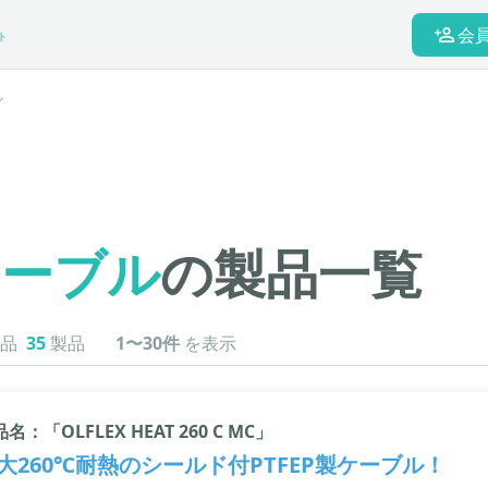
会
ト
ル
ケーブル
の製品一覧
品
35
製品
1〜30件
を表示
名：「OLFLEX HEAT 260 C MC」
大260℃耐熱のシールド付PTFEP製ケーブル！