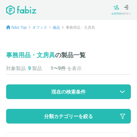
会員登録
ログイン
fabiz Top
オフィス
備品
事務用品・文房具
事務用品・文房具
の製品一覧
対象製品
9
製品
1〜9件
を表示
現在の検索条件
カテゴリ
分類カテゴリーを絞る
大カテゴリ: オフィス
中カテゴリ: 備品