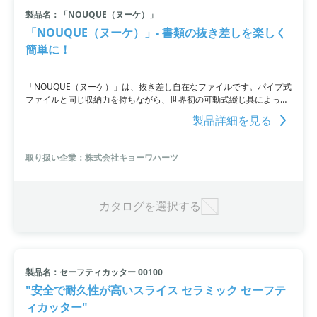
製品名：「NOUQUE（ヌーケ）」
小カテゴリ: 事務用品・文房具
「NOUQUE（ヌーケ）」- 書類の抜き差しを楽しく
簡単に！
すべて条件を取り消す
「NOUQUE（ヌーケ）」は、抜き差し自在なファイルです。パイプ式
ファイルと同じ収納力を持ちながら、世界初の可動式綴じ具によっ
て、どこからでも書類を自由に抜き差しすることができます。溝付穴
製品詳細を見る
と可動式綴じ足の工夫により、驚くほど簡単な操作で書類の抜き差し
が可能です。専用パンチャーも備えており、特許も取得済みです。
取り扱い企業：株式会社キョーワハーツ
カタログを選択する
製品名：セーフティカッター 00100
"安全で耐久性が高いスライス セラミック セーフテ
ィカッター"