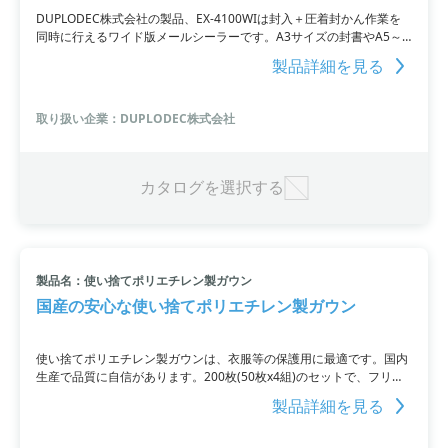
DUPLODEC株式会社の製品、EX-4100WIは封入＋圧着封かん作業を
同時に行えるワイド版メールシーラーです。A3サイズの封書やA5～
B5サイズの用紙を効率的に処理することができます。高速処理で
製品詳細を見る
2,000通の封入を行い、静粛性を追求したサイレントモードも搭載。
請求書や給与明細、健康診断結果表、DMなど、大切な情報を圧着し
て保護することができます。
取り扱い企業：DUPLODEC株式会社
カタログを選択する
製品名：使い捨てポリエチレン製ガウン
国産の安心な使い捨てポリエチレン製ガウン
使い捨てポリエチレン製ガウンは、衣服等の保護用に最適です。国内
生産で品質に自信があります。200枚(50枚x4組)のセットで、フリー
サイズのサイズサンプルも確認が可能。業務用のため簡易包装です。
製品詳細を見る
他にもフェイスシールドマスクや使い捨てポリ手袋、使い捨てポリエ
プロンも取り扱っています。