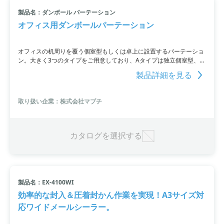
製品名：ダンボール パーテーション
オフィス用ダンボールパーテーション
オフィスの机周りを覆う個室型もしくは卓上に設置するパーテーショ
ン。大きく3つのタイプをご用意しており、Aタイプは独立個室型、B
タイプは卓上個室型、Cタイプは卓上簡易型です。AタイプとBタイプ
製品詳細を見る
にはコーナー止めが天面用に2個入っています。弊社規格品に加え
て、別注サイズも承ります。窓付きの規格品及び別注品は窓の大きさ
や各面の窓数は変更できません。
取り扱い企業：株式会社マブチ
カタログを選択する
製品名：EX-4100WI
効率的な封入＆圧着封かん作業を実現！A3サイズ対
応ワイドメールシーラー。