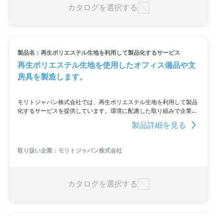
カタログを選択する
製品名：再生ポリエステル生地を利用して製品化するサービス
再生ポリエステル生地を使用したオフィス備品や文
房具を製造します。
モリトジャパン株式会社では、再生ポリエステル生地を利用して製品
化するサービスを提供しています。環境に配慮した取り組みで企業イ
メージをアップすることが可能。また、再生ポリエステル生地だけで
製品詳細を見る
なく、コイルファスナーやテープなどの副資材にも使用することがで
きます。中国内で回収された廃棄ペットボトルを使用し、国際的なリ
サイクルに関する認証を取得した材料メーカーや縫製工場にて商品を
取り扱い企業：モリトジャパン株式会社
製造しているのが特徴。私たちのOEM事例には、ミニコンテナバッ
グ、ビッグトートバッグ、ランチトートバッグなどがあります。
カタログを選択する