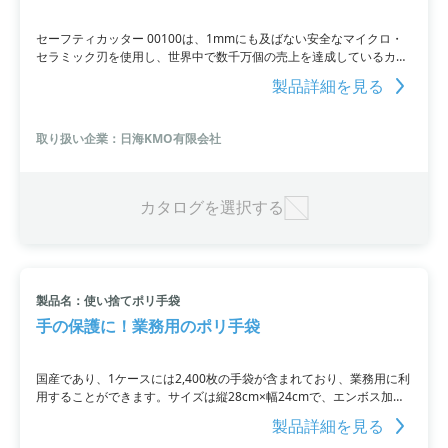
セーフティカッター 00100は、1mmにも及ばない安全なマイクロ・
セラミック刃を使用し、世界中で数千万個の売上を達成しているカッ
ターです。slice(スライス)セラミック刃一枚でスチール製刃20枚分に
製品詳細を見る
相当し、コスト削減に繋がります。フィルムで梱包されている衣料類
や、ビニールパックなど中身の製品を傷つけることなく作業可能。刃
先は安全な丸みを帯びたセラミック刃の為、怪我の発生を軽減できま
取り扱い企業：日海KMO有限会社
す。紙はもちろんですが、プラパッケージ、食材のパッケージなども
「スパッ」と切ってくれます。
カタログを選択する
製品名：使い捨てポリ手袋
手の保護に！業務用のポリ手袋
国産であり、1ケースには2,400枚の手袋が含まれており、業務用に利
用することができます。サイズは縦28cm×幅24cmで、エンボス加工
されているため、しっかりとした握りやすさを提供します。さらに、
製品詳細を見る
他にもフェイスシールドマスクや使い捨てポリエチレン製ガウン、使