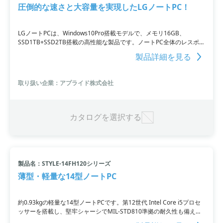
圧倒的な速さと大容量を実現したLGノートPC！
LGノートPCは、Windows10Pro搭載モデルで、メモリ16GB、
SSD1TB+SSD2TB搭載の高性能な製品です。ノートPC全体のレスポン
スを高速化し、圧倒的なデータ読み込み・書き込み速度を実現してい
製品詳細を見る
ます。さらに、デュアルストレージを搭載しているため、保存容量を
追加することも可能です。
取り扱い企業：アプライド株式会社
カタログを選択する
製品名：STYLE-14FH120シリーズ
薄型・軽量な14型ノートPC
約0.93kgの軽量な14型ノートPCです。第12世代 Intel Core i5プロセ
ッサーを搭載し、堅牢シャーシでMIL-STD810準拠の耐久性も備えて
います。高速無線LAN規格のWi-Fi6にも対応し、オンライン会議でも