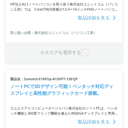
HP法人向けノートパソコンを取り扱う株式会社ユニットコム（パソコ
ン工房）では、Core(TM)i5搭載の13.3〜14インチFHDノートパソコ
ンや256GB SSD搭載の15.6インチFHDノートパソコンなど、さまざま
製品詳細を見る
なモデルや、メモリが8GBのHP法人向けデスクトップ、ワークステー
ションも取り扱っています。さらに、Windows 10 Pro (DG)の選択も
可能で、HP WOLF SECURITYによるセキュリティ対策も万全です。
取り扱い企業：株式会社ユニットコム （パソコン工房）
カタログを選択する
製品名：Summit-E16Flip-A13VFT-1301JP
ノートPCで3Dデザイン可能！ペンタッチ対応ディ
スプレイと高性能グラフィックカード搭載。
エムエスアイコンピュータージャパン株式会社のノートPCは、ペンタ
ッチ機能と360度フリップ機能を備えたWQXGAディスプレイと専用
グラフィックス機能を搭載しています。これにより、ノートPCでもデ
製品詳細を見る
スクトップPC並みの3Dグラフィックスデザインや3Dアニメーション