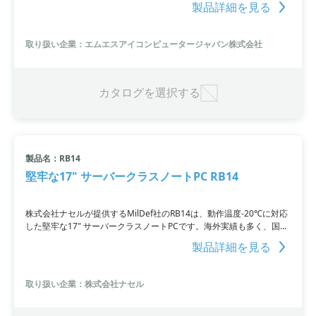
製品詳細を見る
トが高速動作すると共に、大容量1TBの高速SSDが、データの読み込
み・書き込み時間を大幅に短縮します。デスクトップPCでの作業をノ
ートPCでも実現できるユーザに最適です。
取り扱い企業：エムエスアイコンピュータージャパン株式会社
カタログを選択する
製品名：RB14
堅牢な17" サーバークラスノートPC RB14
株式会社ナセルが提供するMilDef社のRB14は、動作温度-20℃に対応
した堅牢な17" サーバークラスノートPCです。海外実績も多く、国内
防衛用途でも実績があります。多彩なオプションやカスタマイズにも
製品詳細を見る
対応し、お客様のご要望に柔軟に対応するベストソリューションで
す。MIL-STD-810やMIL-STD-461・IP規格の技術資料もご提供可能で
す。
取り扱い企業：株式会社ナセル