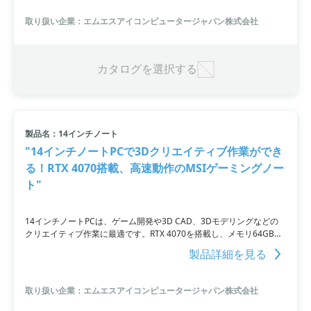
制作が可能です。GeForce RTX 4060 Laptop GPUとCore i7-1360Pの
高速動作、32GBのメモリ、2TBの高速SSDも搭載されており、クリエ
取り扱い企業：エムエスアイコンピュータージャパン株式会社
イティブソフトの作業もスムーズに行えます。デスクトップPCで行っ
ていた作業をノートPCで行いたい方や、3D映像処理やデザイン作業
を行いたい方におすすめです。
カタログを選択する
製品名：14インチノート
"14インチノートPCで3Dクリエイティブ作業ができ
る！RTX 4070搭載、高速動作のMSIゲーミングノー
ト"
14インチノートPCは、ゲーム開発や3D CAD、3Dモデリングなどの
クリエイティブ作業に最適です。RTX 4070を搭載し、メモリ64GB標
準搭載で高速かつサクサクとした動作を実現します。さらに、デスク
製品詳細を見る
トップPC並みの高速動作が可能なCore i7-13700Hと2TBの高速タイ
プSSDを搭載しており、薄さ19mm・軽さ1.7kgで持ち運びにも便利
です。ノートPCでもデスクトップPC並みの性能を求めるクリエイタ
取り扱い企業：エムエスアイコンピュータージャパン株式会社
ーにおすすめの製品です。