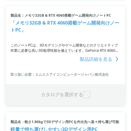
製品名：メモリ32GB & RTX 4060搭載ゲーム開発向けノートPC
「メモリ32GB & RTX 4060搭載ゲーム開発向けノー
トPC」
このノートPCは、3Dモデリングやゲーム開発などのクリエイティブ
作業に必要な高い3D処理性能を備えています。GeForce RTX 4060
Laptop GPUの搭載により、デスクトップPCが必要とされていたソフ
製品詳細を見る
トウェアの高速・快適な動作が可能。Core i7-13620Hプロセッサと
32GBのメモリを搭載し、ゲーム制作や動画・画像編集ソフトの高速
な動作を実現しています。さらに1TBの高速SSDも搭載しており、デ
取り扱い企業：エムエスアイコンピュータージャパン株式会社
ータの読み込み・書き込み時間を短縮します。デスクトップPCで行っ
ていた作業をノートPCでも行いたい方や、3D映像処理や3Dグラフィ
ックデザインを行いたい方におすすめです。
カタログを選択する
製品名：軽さ1.86kgで3Dデザイン用PCを外出先へ楽々持ち運び可能
軽量で持ち運びしやすい3Dデザイン用PC