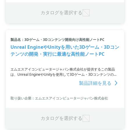
カタログを選択する
製品名：3Dゲーム・3Dコンテンツ開発向け高性能ノートPC
Unreal EngineやUnityを用いた3Dゲーム・3Dコン
テンツの開発・実行に最適な高性能ノートPC
エムエスアイコンピュータージャパン株式会社が提供するこの製品
は、Unreal EngineやUnityを使用して3Dゲーム・3Dコンテンツの開
発・実行を行うために最適な性能を持つ高性能ノートPCです。
製品詳細を見る
GeForce RTX 4080 Laptop GPUを搭載し、4K解像度でのゲームが快
適に動作します。さらに、Core i9-12900HXプロセッサによる高速動
作や大容量メモリ64GB、大容量1TB SSDの搭載により、大型コンテ
取り扱い企業：エムエスアイコンピュータージャパン株式会社
ンツの実行や持ち運びも容易に行うことが可能。ノートPCで4K解像
度のゲーム開発やデモを行いたい方、コンテンツのデモを限られたス
ペースで行いたい方、ハイスペックなパソコンを求める方におすすめ
の製品です。
カタログを選択する