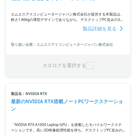
エムエスアイコンピュータージャパン株式会社が提供する本製品は、
軽さ1.86kgの薄型デザインでありながら、デスクトップPC並みの3D
映像処理性能を持つノートPCです。GeForce RTX 4050 Laptop GPU
製品詳細を見る
を搭載し、3Dデザインや3Dモデリング作業を場所を問わずに行うこ
とができます。また高速タイプSSDの採用により、データの読み書き
やソフトの起動も高速化されています。クリエイティブ作業を行うパ
取り扱い企業：エムエスアイコンピュータージャパン株式会社
ソコンを持ち運びたい方や、限られたスペースで設置できる3Dデザイ
ン用パソコンをお探しの方におすすめです。
カタログを選択する
製品名：NVIDIA RTX
最新のNVIDIA RTX搭載ノートPCワークステーショ
ン
「NVIDIA RTX A1000 Laptop GPU」を搭載したモバイルワークステ
ーションです。高い3D映像処理性能を持ち、デスクトップPC並みの
高速動作が可能。メモリ32GB搭載で、3D CADや動画・画像編集ソフ