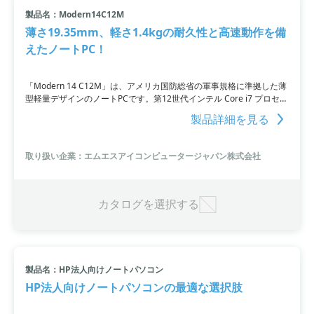
製品名：Modern14C12M
小カテゴリ: ノートPC
薄さ19.35mm、軽さ1.4kgの耐久性と高速動作を備
えたノートPC！
すべて条件を取り消す
「Modern 14 C12M」は、アメリカ国防総省の軍事規格に準拠した薄
型軽量デザインのノートPCです。第12世代インテル Core i7 プロセッ
サーを搭載し、高速・快適な動作を実現しています。さらに、テレワ
製品詳細を見る
ークに便利なWi-Fi 6やマイク内蔵Webカメラも搭載しており、ビデオ
会議などにも最適です。USB PD対応のUSB3.2 Gen2 Type-Cも搭載し
ており、充実した拡張性も備えています。
取り扱い企業：エムエスアイコンピュータージャパン株式会社
カタログを選択する
製品名：HP法人向けノートパソコン
HP法人向けノートパソコンの最適な選択肢