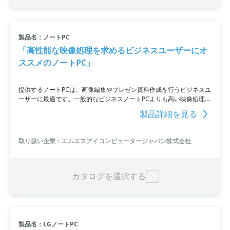
製品名：ノートPC
「高性能な映像処理を求めるビジネスユーザーにオ
ススメのノートPC」
提供するノートPCは、画像編集やプレゼン資料作成を行うビジネスユ
ーザーに最適です。一般的なビジネスノートPCよりも高い映像処理性
能を備えており、3D映像処理に強いGeForce RTX 3050 Ti Laptop
製品詳細を見る
GPUやCore i7-1280P搭載により、ハイスピードな動作が可能です。
また、薄さ18.9mm・軽さ1.69kgで持ち運びにも便利です。クリエイ
ターやビジネスユーザーの業務を効率化させるため、メモリ32GB搭
取り扱い企業：エムエスアイコンピュータージャパン株式会社
載や充実したストレージ容量も特徴としています。ノートPCでもデス
クトップPC並みのパフォーマンスを求める方におすすめです。
カタログを選択する
製品名：LGノートPC