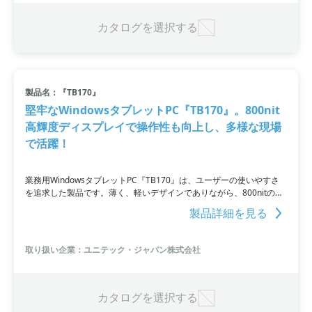
カタログを選択する
製品名：『TB170』
堅牢なWindowsタブレットPC『TB170』。800nit
高輝度ディスプレイで操作性も向上し、多様な現場
で活躍！
業務用WindowsタブレットPC『TB170』は、ユーザーの使いやすさ
を追求した製品です。薄く、軽いデザインでありながら、800nitの高
輝度ディスプレイとデジタイザーペンに対応し、細かい操作や太陽光
製品詳細を見る
下での作業においても優れた操作性を提供します。最新のWindows11
OSとWi-Fi 6を採用しており、屋外や工場、倉庫、リテールなど様々
な現場で幅広く活躍することができるタブレットPCです。
取り扱い企業：ユニテック・ジャパン株式会社
カタログを選択する