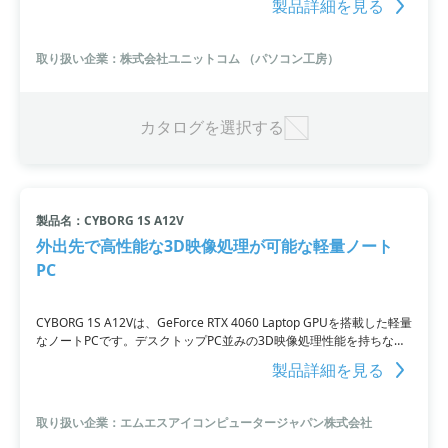
製品詳細を見る
快適。さらに、送料無料で即納可能なモデルやカスタム可能なBTOモ
デルもご用意しています。軽さと高性能を備えたSTYLE-14FH120シリ
ーズは、ビジネスに最適な選択肢です。
取り扱い企業：株式会社ユニットコム （パソコン工房）
カタログを選択する
製品名：CYBORG 1S A12V
外出先で高性能な3D映像処理が可能な軽量ノート
PC
CYBORG 1S A12Vは、GeForce RTX 4060 Laptop GPUを搭載した軽量
なノートPCです。デスクトップPC並みの3D映像処理性能を持ちなが
ら、薄型デザインで外出先でも利用できます。動画や画像編集、3Dデ
製品詳細を見る
ザイン、ゲーム開発など幅広い用途に活躍。Core i5-12450Hによる高
速動作やSSDの採用による高速化も特徴。クリエイティブ作業を持ち
運びたい方や限られたスペースでの3Dデザインに最適な製品です。
取り扱い企業：エムエスアイコンピュータージャパン株式会社