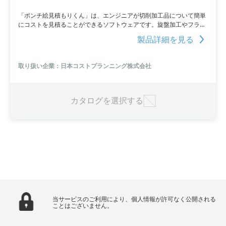
「ポンチ絵見積もりくん」は、エンジニアが切削加工品について簡単
にコストを見積ることができるソフトウェアです。旋盤加工やフライ
ス加工の加工個所の寸法を入力するだけで、時間とコストを算出する
製品詳細を見る
ことができます。さらに、材料単価の変更や加工条件の調整など柔軟
な変更が可能で、自社の見積りシステムとして使用することも可能で
す。
取り扱い企業：日本コストプランニング株式会社
カタログを選択する
当サービスのご利用により、個人情報が許可なく公開される
ことはございません。