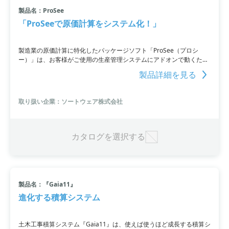
製品名：ProSee
小カテゴリ: 原価管理システム
「ProSeeで原価計算をシステム化！」
すべて条件を取り消す
製造業の原価計算に特化したパッケージソフト「ProSee（プロシ
ー）」は、お客様がご使用の生産管理システムにアドオンで動くた
め、短期間で導入できます。マスタ類の設定で業務にフィットさせる
製品詳細を見る
ことができ、費用配分プロセスを見える化する「ガラス張り原価計算
法」を搭載が特長です。標準原価の設定、実績原価の算出、差異分
析、予算差異の算出、操業度差異の算出などの機能があります。製造
取り扱い企業：ソートウェア株式会社
業の原価管理を必要とするお客様に最適なパッケージソフトです。
カタログを選択する
製品名：『Gaia11』
進化する積算システム
土木工事積算システム『Gaia11』は、使えば使うほど成長する積算シ