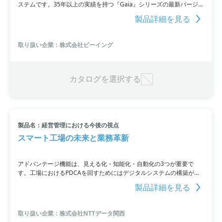
ステムです。35年以上の実績を持つ『Gaia』シリーズの最新バージョ
ンであり、従来のお客様のナレッジを蓄積する機能に加え、設計書取
製品詳細を見る
込機能や出力機能の強化、ダウンロード速度の改善など、正確でスピ
ーディーな積算を実現しています。発注者を選択するだけで最適な環
境を自動設定し、最新の「施工パッケージ型積算方式」にも対応。豊
取り扱い企業：株式会社ビーイング
富な歩掛・単価データや調査情報の積算根拠データとしての蓄積、
PDF設計書の連動など、高度な機能も搭載しています。
カタログを選択する
製品名：経営管理における今後の視点
スマート工場の未来と業務革新
アドバンテージ機能は、見える化・知能化・自動化の3つが重要で
す。工場におけるPDCAを回すためにはデジタルシステムの構築が重
要であり、そのためにはヒト、モノ、設備の管理をさらに向上させる
製品詳細を見る
必要があります。本記事では、スマート工場の見える化の可能性、実
現機会、課題について詳しく解説。
取り扱い企業：株式会社NTTデータ関西