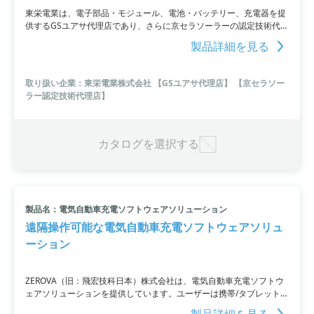
東栄電業は、電子部品・モジュール、電池・バッテリー、充電器を提
供するGSユアサ代理店であり、さらに京セラソーラーの認定技術代理
店でもあります。その中でも取り扱っている「EV用パワーコンディシ
製品詳細を見る
ョナV2H（V2Hシステム）」は、災害発生時にもEVを非常用電源とし
てご家庭やマンションで電気を使用できる優れたシステムです。ま
た、オフィスのBCP対策にもおすすめ。SmanecoV2H系統非連系型
取り扱い企業：東栄電業株式会社 【GSユアサ代理店】 【京セラソー
V2Hでは、電力系統からの電気とEVからの電気を切り替えて使用する
ラー認定技術代理店】
方式であり、3kWの給電を実現しています。さらに、CHAdeMO認証
の認証第1号です。
カタログを選択する
製品名：電気自動車充電ソフトウェアソリューション
遠隔操作可能な電気自動車充電ソフトウェアソリュ
ーション
ZEROVA（旧：飛宏技科日本）株式会社は、電気自動車充電ソフトウ
ェアソリューションを提供しています。ユーザーは携帯/タブレットア
プリを通じて充電器の検索、ナビ、予約、充電状態モニタリング、充
製品詳細を見る