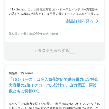
「TN Series」は、太陽電池充電コントローラとバッテリー充電器を
内蔵した多機能な製品です。商用電力優先モードとエネルギー優先モ
ードを選択でき、切替時間は10ms以下と素早く切り替えられます。
製品詳細を見る
さらに、熱連動式冷却ファンなどの機能により、無駄な消費電力をカ
ットできます。セーブモード機能も搭載され、自己消費電力を最小限
に抑えることができます。
取り扱い企業：株式会社Earth Power
カタログを選択する
製品名：TS Series
「TSシリーズ」は突入負荷対応で瞬時電力は定格出
力容量の2倍！グローバル設計で、出力電圧・周波
数ともに切替OK。
完全な正弦波出力で様々な負荷にご利用可能なDC-ACインバータ『TS
シリーズ』は、突入負荷対応で瞬時電力は定格出力容量の2倍で、グ