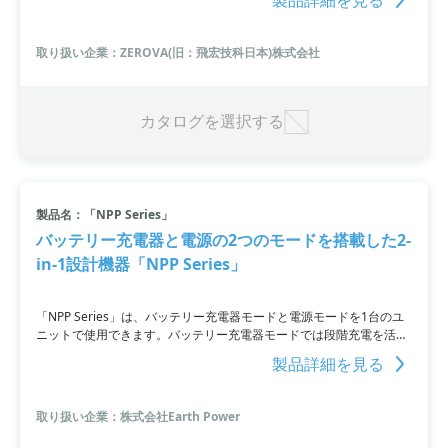
電実行およびクレジット支払いが可能。充電器オペレーターは、バッ
クグラウンド管理システムを通じて車両充電情報を収集し、データ分
析やソフトウェアの更新を行うことができます。さらに、ビッグデー
取り扱い企業：ZEROVA(旧：飛宏技科日本)株式会社
タ分析によりメンテナンスや管理が容易になります。
カタログを選択する
製品名：「NPP Series」
バッテリー充電器と電源の2つのモードを搭載した2-
in-1設計機器「NPP Series」
「NPP Series」は、バッテリー充電器モードと電源モードを1台のユ
ニットで使用できます。バッテリー充電器モードでは段階充電を活用
し、最高の充電器として機能、電源モードではバッテリーに充電しな
製品詳細を見る
がら、安定したDC出力を供給することが可能です。さらに、バッテ
リーが満充電になると、負荷のみを安定供給します。また、バッテリ
ーとの接続を外すことでAC-DC電源として利用することもできます。
取り扱い企業：株式会社Earth Power