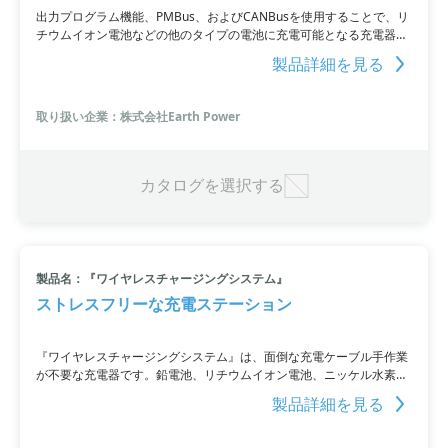
出力プログラム機能、PMBus、およびCANBusを使用することで、リ
チウムイオン電池などの他のタイプの電池に充電可能となる充電器で
す。1Uサイズの19インチラックマウントで、1,600W出力を提供しま
製品詳細を見る
す。保護回路機能は安全性と信頼性に優れ、鉛蓄電池やリチウムイオ
ン電池の充電用として、幅広い入力電圧範囲で使用できるため、国内
外での使用が可能です。さまざまな保護機能や冗長システムのサポー
取り扱い企業：株式会社Earth Power
トなど、信頼性と柔軟性を備えています。詳細はPDF資料をご覧いた
だくか、お問い合わせください。
カタログを選択する
製品名：『ワイヤレスチャージングシステム』
ストレスフリーな充電ステーション
『ワイヤレスチャージングシステム』は、面倒な充電ケーブル手作業
が不要な充電器です。鉛電池、リチウムイオン電池、ニッケル水素電
池に対応し、AGVの自動充電システムに最適。最短25mmのギャップ
製品詳細を見る
が可能な小型・軽量なデザインも特長です。