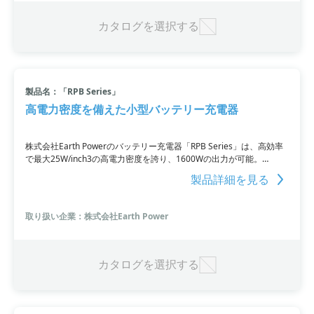
カタログを選択する
製品名：「RPB Series」
高電力密度を備えた小型バッテリー充電器
株式会社Earth Powerのバッテリー充電器「RPB Series」は、高効率
で最大25W/inch3の高電力密度を誇り、1600Wの出力が可能。
PMBusやCANBusを使用することで、リチウムイオン電池など他の電
製品詳細を見る
池にも対応しています。保護回路機能も内蔵されており、安全かつ安
心して使用できます。さらに、入力電圧範囲が幅広く各国で使用で
き、最大4,800WまでParallel接続も可能です。
取り扱い企業：株式会社Earth Power
カタログを選択する