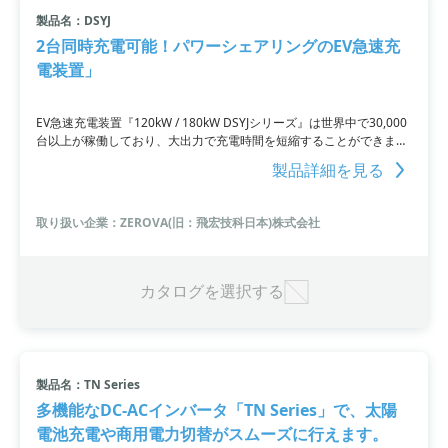
製品名：DSYJ
小カテゴリ: 充電器
2台同時充電可能！パワーシェアリングのEV急速充
電装置」
すべて条件を取り消す
EV急速充電装置『120kW / 180kW DSYJシリーズ』は世界中で30,000
台以上が稼働しており、大出力で充電時間を短縮することができま
す。充電規格のCHAdeMO protocol 2.0.1を認証し、高効率な94%の
製品詳細を見る
変換効率を実現しています。また、OCPP対応により遠隔で効率的な
制御や監視が可能です。180kWブーストモード機種の発売も予定され
ています。
取り扱い企業：ZEROVA(旧：飛宏技科日本)株式会社
カタログを選択する
製品名：TN Series
多機能なDC-ACインバータ「TN Series」で、太陽
電池充電や商用電力切替がスムーズに行えます。