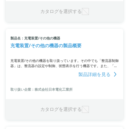
カタログを選択する
製品名：充電装置/その他の機器
充電装置/その他の機器の製品概要
充電装置/その他の機器を取り扱っています。その中でも「整流器制御
器」は、整流器の設定や制御、状態表示を行う機器です。また、「直
流降圧器」や「自動電源切替器」などの製品も取り揃えています。特
製品詳細を見る
徴としては、充放電電流・電圧のグラフ表現やRS485通信によるリモ
ート監視が可能、温度による充電電圧の自動補正などがあります。
取り扱い企業：株式会社日本電化工業所
カタログを選択する