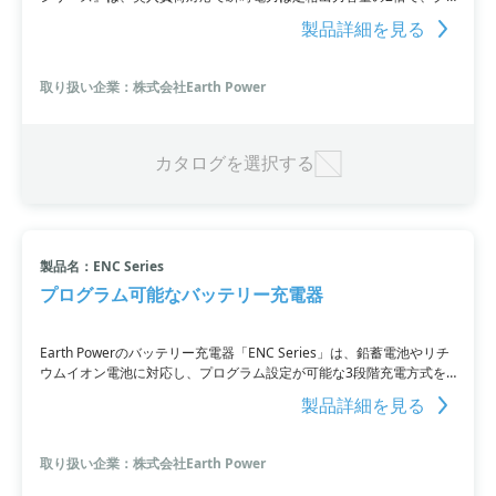
ローバル設計なので出力電圧・周波数に切替可能です。また、熱連動
製品詳細を見る
式冷却ファンのため、無駄な消費電力をカットできます。セーブモー
ド機能を搭載しているので、自己消費電力の軽減も可能です。
取り扱い企業：株式会社Earth Power
カタログを選択する
製品名：ENC Series
プログラム可能なバッテリー充電器
Earth Powerのバッテリー充電器「ENC Series」は、鉛蓄電池やリチ
ウムイオン電池に対応し、プログラム設定が可能な3段階充電方式を
採用したDesktop Type Battery Chargerです。各種保護回路機能を備
製品詳細を見る
え、安全かつ安心して使用できます。入力電圧範囲も広く、国内外で
の採用が可能で、最大効率は高く90.5%です。
取り扱い企業：株式会社Earth Power