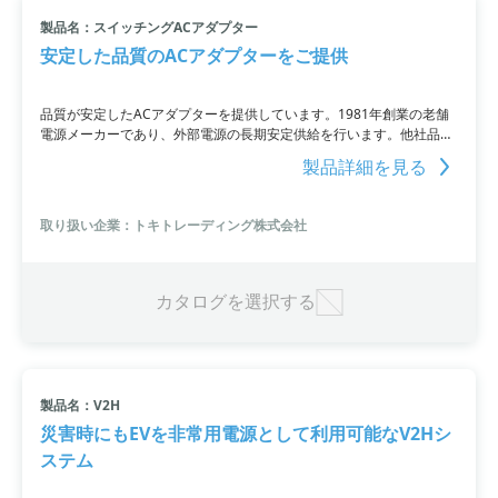
製品名：スイッチングACアダプター
安定した品質のACアダプターをご提供
品質が安定したACアダプターを提供しています。1981年創業の老舗
電源メーカーであり、外部電源の長期安定供給を行います。他社品の
不具合でお困りの方にも多数のスイッチ案件を受注しており、
製品詳細を見る
IEC62368-1適合モデルやISO9001認証工場の製造環境データの提出
も可能です。豊富な納入実績や大手企業による工場監査の実績もあ
り、金型作成から完成品まで一貫して開発します。PSEマーク（電気
取り扱い企業：トキトレーディング株式会社
用品安全法）やIEC62368-1適合、DCプラグ接続などのご要望にも対
応しています。
カタログを選択する
製品名：V2H
災害時にもEVを非常用電源として利用可能なV2Hシ
ステム