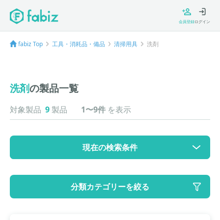
会員登録
ログイン
fabiz Top
工具・消耗品・備品
清掃用具
洗剤
洗剤
の製品一覧
対象製品
9
製品
1〜9件
を表示
現在の検索条件
カテゴリ
分類カテゴリーを絞る
大カテゴリ: 工具・消耗品・備品
中カテゴリ: 清掃用具