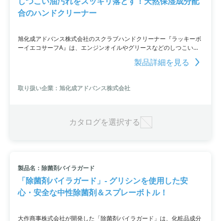
しつこい油汚れをスッキリ落とす！天然保湿成分配
合のハンドクリーナー
旭化成アドバンス株式会社のスクラブハンドクリーナー『ラッキーボ
ーイエコサーフA』は、エンジンオイルやグリースなどのしつこい油
汚れに優れた洗浄力を発揮し、植物由来原料100%の生分解性スクラ
製品詳細を見る
ブを使用することで環境にも配慮しています。手荒れが起こりにく
い、砂糖大根から抽出した天然保湿成分も配合しています。プラスチ
ックスマートキャンペーンにも登録されており、環境への負荷を軽減
取り扱い企業：旭化成アドバンス株式会社
する製品です。
カタログを選択する
製品名：除菌剤バイラガード
「除菌剤バイラガード」- グリシンを使用した安
心・安全な中性除菌剤＆スプレーボトル！
大作商事株式会社が開発した「除菌剤バイラガード」は、化粧品成分