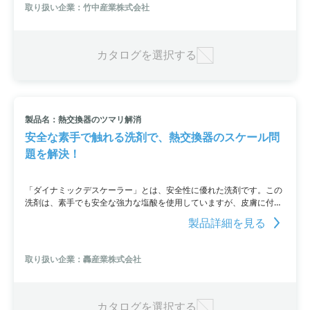
洗浄、除菌、消臭ができるため、大変効率的です。
取り扱い企業：竹中産業株式会社
カタログを選択する
製品名：熱交換器のツマリ解消
安全な素手で触れる洗剤で、熱交換器のスケール問
題を解決！
「ダイナミックデスケーラー」とは、安全性に優れた洗剤です。この
洗剤は、素手でも安全な強力な塩酸を使用していますが、皮膚に付着
しても簡単に水洗いできます。さらに、驚異的なスケール除去能力を
製品詳細を見る
持ち、従来の洗剤よりも処理速度が大幅に向上しています。また、金
属腐食が少ないため、皮膜を再形成する際に処理液を必要としませ
ん。主にアルカリ物質系のスケールを効果的に除去し、特にプレート
取り扱い企業：轟産業株式会社
式熱交換器の清掃に適しています。
カタログを選択する