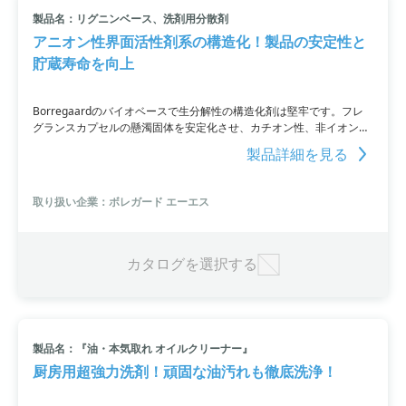
製品名：リグニンベース、洗剤用分散剤
小カテゴリ: 洗剤
アニオン性界面活性剤系の構造化！製品の安定性と
貯蔵寿命を向上
すべて条件を取り消す
Borregaardのバイオベースで生分解性の構造化剤は堅牢です。フレ
グランスカプセルの懸濁固体を安定化させ、カチオン性、非イオン
性、アニオン性界面活性剤、酵素、および酸化剤を広いpHおよび温度
製品詳細を見る
範囲内で配合して増粘することが可能。製品の安定性と貯蔵寿命を改
善し、製品のレオロジーとフローを調整できます。界面活性剤、塩、
酵素、酸化剤との配合の適合性と堅牢性も向上させ、糸引きのない製
取り扱い企業：ボレガード エーエス
品テクスチャーでフレグランスカプセルの懸濁と沈降を防止します。
カタログを選択する
製品名：『油・本気取れ オイルクリーナー』
厨房用超強力洗剤！頑固な油汚れも徹底洗浄！