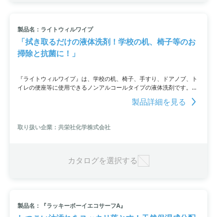
製品名：ライトウィルワイプ
「拭き取るだけの液体洗剤！学校の机、椅子等のお
掃除と抗菌に！」
『ライトウィルワイプ』は、学校の机、椅子、手すり、ドアノブ、ト
イレの便座等に使用できるノンアルコールタイプの液体洗剤です。拭
き取るだけで「抗菌効果」と「汚れの除去」の効果を発揮し、2度拭
製品詳細を見る
きの手間を省くことができます。強力な抗菌作用も特長であり、アク
リル等の仕切り板にも使用が可能です。
取り扱い企業：共栄社化学株式会社
カタログを選択する
製品名：『ラッキーボーイエコサーフA』