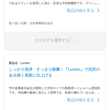
であるグリシンを使用した安心・安全な中性除菌剤です。グリシンは
優れた浸透力と除菌力を持ち、汚れの洗浄、除菌、防カビまで可能。
製品詳細を見る
また、国立感染症研究所によると、新型コロナウイルスに対しても同
様の効果が期待されています。この製品には除菌スプレーを作れる除
菌原液とスプレーボトルがセットになっております。
取り扱い企業：大作商事株式会社
カタログを選択する
製品名：Luster
しっかり洗浄・すっきり除菌！『Luster』で光沢の
ある煌く表面に仕上げる
竹中産業株式会社が開発した中性タイプの業務用トイレルーム用洗剤
です。浄化槽や素材に安心して使用でき、粘度が優れているため、垂
直面や水面下の汚れにも効果的に作用します。洗浄後には光沢のある
製品詳細を見る
煌く表面に仕上げることができ、消臭効果とミントの香り付き。黄ば
みや汚れ、目地の汚れをすばやく分解し、一回のクリーニング作業で