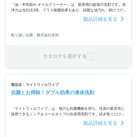
『油・本気取れ オイルクリーナー』は、厨房用の超強力洗剤です。洗
浄力は当社比3倍。プラス除菌効果もあり、頑固な油汚れ・焼けコゲ
汚れを強力に洗浄します。レンジフードをはじめ、換気扇やレンジで
製品詳細を見る
の使用に適しています。容量は4L、20Lの2種類あり、アルカリ性の液
性を持ちます。使用量の目安は1m2に対して約8回噴射です。
取り扱い企業：株式会社友和
カタログを選択する
製品名：ライトウィルワイプ
抗菌とお掃除！ダブル効果の液体洗剤
「ライトウィルワイプ」は、強力な抗菌機能を持ち、住居の家具等に
使用できるノンアルコールタイプの住居用洗剤です。拭き取りだけ
で、「抗菌効果」と「汚れの除去」を発揮します。また、2度拭きの
製品詳細を見る
必要がないので、お掃除の手間を省けます。