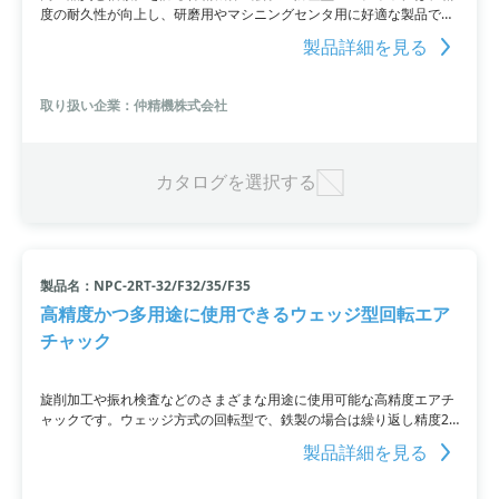
度の耐久性が向上し、研磨用やマシニングセンタ用に好適な製品で
す。チャック摺動内部への切削液や切粉の侵入を防止することでダス
製品詳細を見る
トコンタミネーションを防ぎ、封入された潤滑油の流出も防止しま
す。
取り扱い企業：仲精機株式会社
カタログを選択する
製品名：NPC-2RT-32/F32/35/F35
高精度かつ多用途に使用できるウェッジ型回転エア
チャック
旋削加工や振れ検査などのさまざまな用途に使用可能な高精度エアチ
ャックです。ウェッジ方式の回転型で、鉄製の場合は繰り返し精度2μ
を実現。材質や爪ストロークは選択可能であり、割り出し装置への取
製品詳細を見る
り付けも可能です。当社のエアチャックは手作業で丁寧に組み立てら
れ、高い精度と耐久性を誇ります。