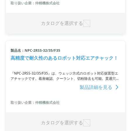
取り扱い企業：仲精機株式会社
カタログを選択する
製品名：NPC-2RSS-32/35/F35
高精度で耐久性のあるロボット対応エアチャック！
『NPC-2RSS-32/35/F35』は、ウェッジ方式のロボット対応据置型エ
アチャックです。着座確認、クーラント、切粉除去も可能。貫通穴に
センサーを挿入し、検査治具等に使用できます。当社のエアチャック
製品詳細を見る
は、パーツの一点一点を、丁寧にハンドラッピングで仕上げ、組立て
ることで高精度と耐久性を実現いたしました。特長は、ロボット対応
据置型、ウェッジ方式：2inch / 3fingers、エアポート位置：側面2ヶ
取り扱い企業：仲精機株式会社
所、爪ストローク（2φmm/5φmm)、本体にφ3.4mm貫通穴付き。
カタログを選択する