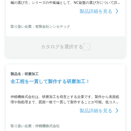
械の選び方」シリーズの中級編として、NC旋盤の選び方について詳
しく解説しています。初級編を学んだ方や経験の浅いNC旋盤ユーザ
製品詳細を見る
ー、活用を深めたい方、設備投資を検討中の経営者などに向けて作成
しました。カタログには載っていない重要な事項や機種選択のポイン
トを伝授しており、添付資料のダウンロードまたはお問い合わせによ
取り扱い企業：有限会社シンセテック
り詳細情報を入手することができます。
カタログを選択する
製品名：研磨加工
全工程を一貫して製作する研磨加工！
仲精機株式会社は、研磨加工を得意とする企業です。製作から表面処
理や熱処理まで、図面一枚で一貫して製作することが可能。低コスト
で高品質な加工を実現し、平面研削、円筒研削、内面研削などの加工
製品詳細を見る
実績も豊富です。自動車部品や精密スピンドル部品の加工にも対応。
熟練工の養成やITシステムを活用した生産管理により、1個から100万
個までの製作・加工が可能です。詳細はカタログをダウンロードする
取り扱い企業：仲精機株式会社
か、お問い合わせください。