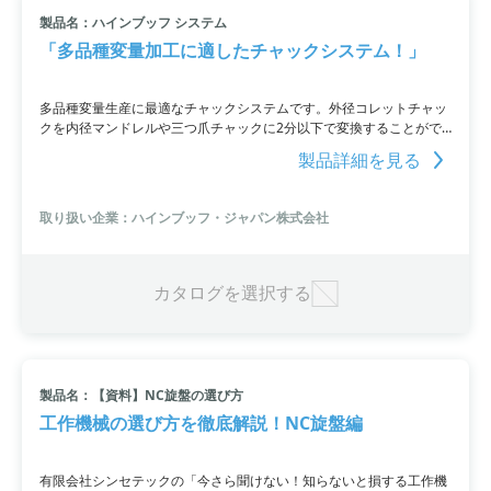
製品名：ハインブッフ システム
小カテゴリ: チャック
「多品種変量加工に適したチャックシステム！」
すべて条件を取り消す
多品種変量生産に最適なチャックシステムです。外径コレットチャッ
クを内径マンドレルや三つ爪チャックに2分以下で変換することがで
き、ワークや加工内容に応じた適したチャックを使用することができ
製品詳細を見る
ます。段取り時間は2分以下で、アダプター取り付け時の芯出し調整
も不要です。求芯精度は5μm以下で、機械を最大限に有効活用し、
様々なワークをストレスなく取り込むことができます。
取り扱い企業：ハインブッフ・ジャパン株式会社
カタログを選択する
製品名：【資料】NC旋盤の選び方
工作機械の選び方を徹底解説！NC旋盤編
有限会社シンセテックの「今さら聞けない！知らないと損する工作機