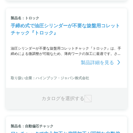
製品名：トロック
手締め式で油圧シリンダーが不要な旋盤用コレット
チャック『トロック』
油圧シリンダーが不要な旋盤用コレットチャック『トロック』は、手
締めによる微調整が可能なため、薄肉ワークの加工に最適です。さら
に、各種アダプターシステムの取り付けも可能で、幅広いクランプに
製品詳細を見る
対応。炭素繊維強化プラスチックを使用した軽量な『トロックCFK』
もご用意しています。
取り扱い企業：ハインブッフ・ジャパン株式会社
カタログを選択する
製品名：自動偏芯チャック