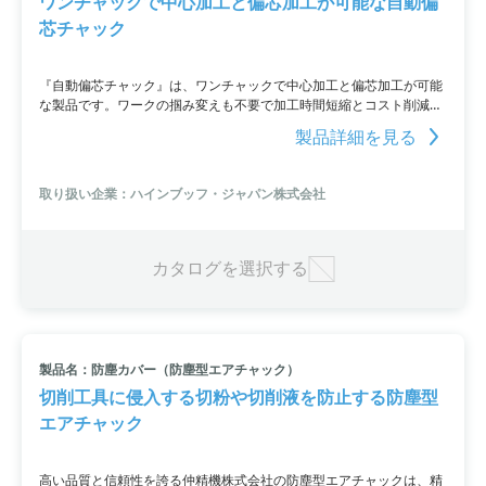
ワンチャックで中心加工と偏芯加工が可能な自動偏
芯チャック
『自動偏芯チャック』は、ワンチャックで中心加工と偏芯加工が可能
な製品です。ワークの掴み変えも不要で加工時間短縮とコスト削減を
実現。同心位置から偏芯位置への調整はNC旋盤のC軸機能を利用して
製品詳細を見る
行います。また、偏芯量が異なってもクランプ径が同一であれば同じ
クランピングヘッドが使用可能です。
取り扱い企業：ハインブッフ・ジャパン株式会社
カタログを選択する
製品名：防塵カバー（防塵型エアチャック）
切削工具に侵入する切粉や切削液を防止する防塵型
エアチャック
高い品質と信頼性を誇る仲精機株式会社の防塵型エアチャックは、精