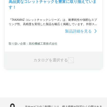
高品質なコレットチャックを豊富に取り揃えていま
す！
『TAKAMAZ コレットチャックシリーズ』は、耐摩耗性や強靭なスプ
リング性、高精度を実現した製品を幅広く掲載しています。外部スト
ッパー不要でワーク端をコレットチャックの端面に当てて品物の全長
製品詳細を見る
を決めることができる『TSC-D26』など、用途に応じた 多様なモデル
が揃っています。
取り扱い企業：高松機械工業株式会社
カタログを選択する
当サービスのご利用により、個人情報が許可なく公開される