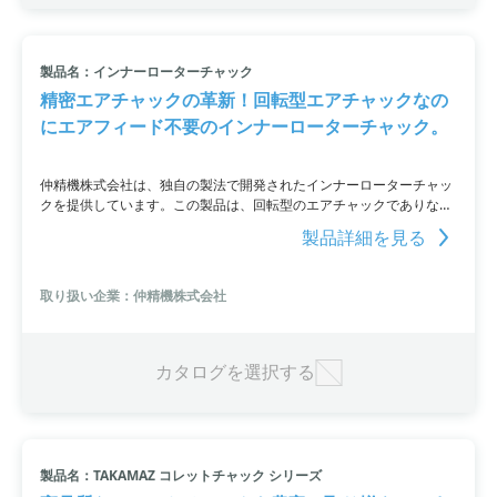
製品名：インナーローターチャック
精密エアチャックの革新！回転型エアチャックなの
にエアフィード不要のインナーローターチャック。
仲精機株式会社は、独自の製法で開発されたインナーローターチャッ
クを提供しています。この製品は、回転型のエアチャックでありなが
ら、エアフィードが不要。繰り返し精度は0.005mm以下で、
製品詳細を見る
1000rpm以上での高速回転が可能です。オーダーメイドの製作も対応
しており、貫通型設置タイプや長ストロークタイプも取り扱っていま
す。さらに、省スペースでの取り付けも可能です。
取り扱い企業：仲精機株式会社
カタログを選択する
製品名：TAKAMAZ コレットチャック シリーズ