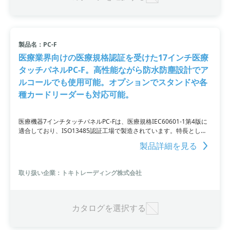
製品名：PC-F
医療業界向けの医療規格認証を受けた17インチ医療
タッチパネルPC-F。高性能ながら防水防塵設計でア
ルコールでも使用可能。オプションでスタンドや各
種カードリーダーも対応可能。
医療機器7インチタッチパネルPC-Fは、医療規格IEC60601-1第4版に
適合しており、ISO13485認証工場で製造されています。特長とし
て、防水防塵のIP65規格に対応しており、投影型静電容量パネルを採
製品詳細を見る
用しています。医療機器との連携も簡単であり、アルコールでの消毒
も可能です。さらに、スタンドや各種カードリーダーなどのオプショ
ンも対応し、ハイスペックな性能と高い信頼性から、オペ室の感染対
取り扱い企業：トキトレーディング株式会社
策や院内の情報管理において、医療機関に最適な選択となっていま
す。
カタログを選択する