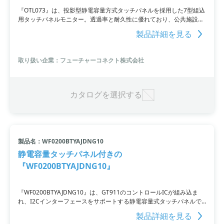
『OTL073』は、投影型静電容量方式タッチパネルを採用した7型組込
用タッチパネルモニター。透過率と耐久性に優れており、公共施設、
金融端末、医療分野、FA用途などでの安定した運用が可能です。LED
製品詳細を見る
バックライトのモニターを搭載しており、タッチパネル接続はUSBに
対応、Windows 7、8、10にも対応しています。
取り扱い企業：フューチャーコネクト株式会社
カタログを選択する
製品名：WF0200BTYAJDNG10
静電容量タッチパネル付きの
『WF0200BTYAJDNG10』
『WF0200BTYAJDNG10』は、GT911のコントロールICが組み込ま
れ、I2Cインターフェースをサポートする静電容量式タッチパネルで
す。IPSパネルを採用しており、視野角は左右上下80度（Typ.）と広
製品詳細を見る
く、画面アスペクト比は3：4です。モジュールサイズは