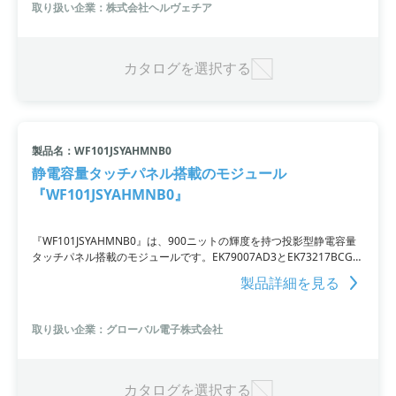
取り扱い企業：株式会社ヘルヴェチア
カタログを選択する
製品名：WF101JSYAHMNB0
静電容量タッチパネル搭載のモジュール
『WF101JSYAHMNB0』
『WF101JSYAHMNB0』は、900ニットの輝度を持つ投影型静電容量
タッチパネル搭載のモジュールです。EK79007AD3とEK73217BCGA
ドライバICを内蔵し、4-レーン MIPI DSIインターフェイスをサポート
製品詳細を見る
しています。サイズは235×142×8.78mmで、TFT・ノーマリ・ブラッ
ク・透過型のLCDタイプとLED・ノーマリ・ホワイトのバックライト
を備えているのが特徴。ILI2511を内蔵しUSB、I2Cインターフェイス
取り扱い企業：グローバル電子株式会社
に対応しています。
カタログを選択する