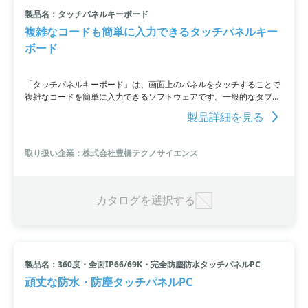
製品名：タッチパネルキーボード
小カテゴリ: タッチパネル
複雑なコードも簡単に入力できるタッチパネルキー
ボード
すべて条件を取り消す
「タッチパネルキーボード」は、画面上のパネルをタッチすることで
複雑なコードを簡単に入力できるソフトウェアです。一般的なタブレ
ットPCでシステムを構築しているため、安価で導入でき、製造中止の
製品詳細を見る
心配がなく、長期的に利用できます。ライトパネルキーボード用のキ
ーパネルファイルの移行もスムーズです。詳細はお問い合わせくださ
い。
取り扱い企業：株式会社豊橋テクノサイエンス
カタログを選択する
製品名：360度・全面IP66/69K・完全防塵防水タッチパネルPC
頑丈な防水・防塵タッチパネルPC