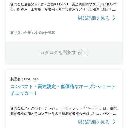
株式会社連基の360度・全面IP66/69K・完全防塵防水タッチパネルPC
は、医療用・工業用・産業用・屋内設置用など様々な用途に対応して
います。過酷な環境下でも安心して利用できる製品で、５線抵抗膜式/
製品詳細を見る
投影型静電容量式のタッチパネルPCを提供。豊富な液晶サイズのライ
ンナップも魅力です。お問い合わせはURLからお願いします。
取り扱い企業：株式会社連基
カタログを選択する
製品名：OSC-202
コンパクト・高速測定・低価格なオープンショート
チェッカー！
株式会社メックのオープンショートチェッカー「OSC-202」は、抵抗
測定機能に加えてコンデンサの容量測定機能も搭載したコンパクトな
チェッカーです。静電容量方式のタッチパネルの寄生抵抗・容量を測
製品詳細を見る
定し、オープン（断線）/ショート（短絡）を検査します。価格は10