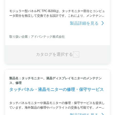
モジュラー型パネルPC TPC-B200は、タッチモニター部分とコンピュ
ータ部分を独立して交換できる設計です。これにより、メンテナンス
性が向上し、コンピュータ部分のアップグレードが低コストで可能。
製品詳細を見る
薄型でコンパクトなデザインであり、ファンレス設計により耐環境性
にも優れています。モニターサイズは12.1～23.8インチまで用意され
ており、価格は10万円から50万円です。
取り扱い企業：アドバンテック株式会社
カタログを選択する
製品名：タッチモニター、液晶ディスプレイモニターのメンテナン
ス、修理
タッチパネル・液晶モニターの修理・保守サービス
タッチパネルモニターや液晶モニターの修理・保守サービスを提供し
ています。海外製品の修理やバッグライトの交換も可能です。メーカ
ーの修理対応期間が終了している場合でも、お見積もりをいたしま
製品詳細を見る