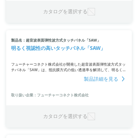
カタログを選択する
製品名：超音波表面弾性波方式タッチパネル「SAW」
明るく視認性の高いタッチパネル「SAW」
フューチャーコネクト株式会社が開発した超音波表面弾性波方式タッ
チパネル「SAW」は、抵抗膜方式の低い透過率を解消して、明るく視
認性を良くするために作られています。90％以上の高透過率、ガラス
製品詳細を見る
一枚の構造による高耐久性、5千万回以上のタッチ寿命、手袋での入
力も可能など、多くの特長を持っています。さらに、クリア、アンチ
グレア、強化ガラスにも対応可能で、画面サイズも10.4～42型まで対
取り扱い企業：フューチャーコネクト株式会社
応しています。
カタログを選択する