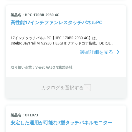
製品名：HPC-170BR-2930-4G
高性能17インチファンレスタッチパネルPC
17インチタッチパネルPC【HPC-170BR-2930-4G】は、
Intel(R)BayTrail M N2930 1.83GHz クアッドコア搭載、DDR3L
4G/1333MHzメモリ対応、Intel(R)ギガビットLAN対応、COMポート
製品詳細を見る
×3対応、2.5” SATA HDD対応、mSATAソケット×1対応、ミニPCI-Eソ
ケット×1、USB2.0×3、USB3.0×1などの特徴を備えています。さら
に、IP65認証を受けており、VESAマウント取付対応です。高性能で
取り扱い企業：V-net AAEON株式会社
信頼性の高い製品です。
カタログを選択する
製品名：OTL073
安定した運用が可能な7型タッチパネルモニター