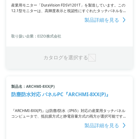
産業用モニター「DuraVision FDSV1201T」を製造しています。この
12.1型モニターは、高輝度表示と視認性にすぐれたタッチパネルを搭
載。通気口や操作ボタン部には隙間がなく、異物が侵入しにくいデザ
製品詳細を見る
インです。
取り扱い企業：EIZO株式会社
カタログを選択する
製品名：ARCHMI-8XX(P)
防塵防水対応 パネルPC『ARCHMI-8XX(P)』
『ARCHMI-8XX(P)』は防塵/防水（IP65）対応の産業用タッチパネル
コンピュータで、抵抗膜方式と静電容量方式の両方が選択可能です。
ファンレス設計で静かな環境でも使用でき、様々なサイズが用意され
製品詳細を見る
ています。Intel Bay Trail N2930(2.16GHz) CPUを搭載しており、ア
ルミダイキャストシャーシとワイドレンジ電源入力も特徴です。