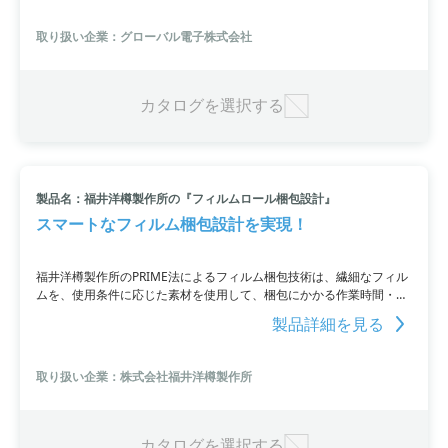
38.8×52.3×3.8mmで、解像度は240×RGB×320ドット、動作温度範囲
は-20℃～70℃、保存温度範囲は-30℃～80℃です。
取り扱い企業：グローバル電子株式会社
カタログを選択する
製品名：福井洋樽製作所の『フィルムロール梱包設計』
スマートなフィルム梱包設計を実現！
福井洋樽製作所のPRIME法によるフィルム梱包技術は、繊細なフィル
ムを、使用条件に応じた素材を使用して、梱包にかかる作業時間・梱
包材コストを削減しながら、コンテナスペースを効率的に活用する設
製品詳細を見る
計を提案することで、高機能フィルムの搬送を安全、低価格でサポー
トします。宙吊りや直置きにも対応し、製品ごとにカスタマイズした
ボックスを作成します。また、フィルム梱包資材の供給や短納期にも
取り扱い企業：株式会社福井洋樽製作所
対応。
カタログを選択する