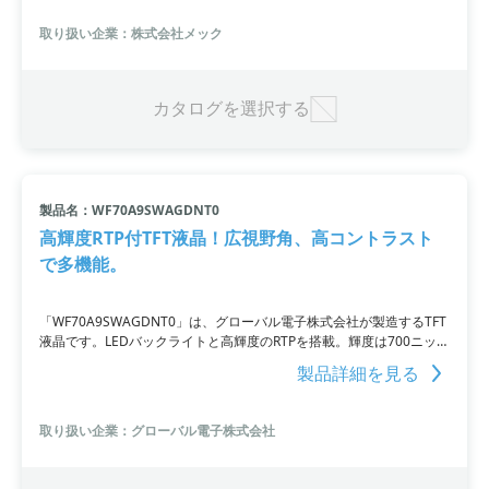
万円から50万円で、詳細についてはお問い合わせください。
取り扱い企業：株式会社メック
カタログを選択する
製品名：WF70A9SWAGDNT0
高輝度RTP付TFT液晶！広視野角、高コントラスト
で多機能。
「WF70A9SWAGDNT0」は、グローバル電子株式会社が製造するTFT
液晶です。LEDバックライトと高輝度のRTPを搭載。輝度は700ニット
（Typ.）です。IPSパネルを採用し、視野角は左右上下80度（Typ.）
製品詳細を見る
と広くなっています。コントラスト比も1000：1（Typ.）と高いた
め、鮮明な映像を表示可能。さらに、-30℃～80℃の広い温度範囲で
動作でき、様々な環境で使用することができます。製品の詳細はPDF
取り扱い企業：グローバル電子株式会社
資料をご覧いただくか、お問い合わせください。