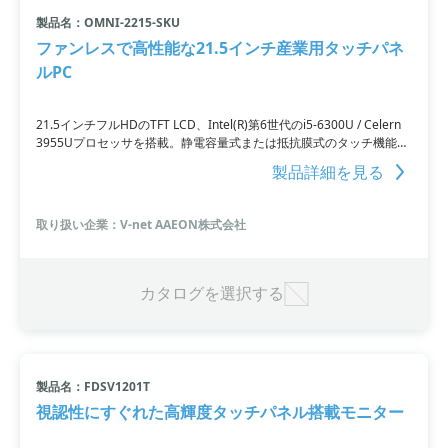
製品名：OMNI-2215-SKU
ファンレスで高性能な21.5インチ産業用タッチパネ
ルPC
21.5インチフルHDのTFT LCD、Intel(R)第6世代のi5-6300U / Celern
3955Uプロセッサを搭載。静電容量式または抵抗膜式のタッチ機能が
あり、アルミ筐体で耐久性があります。IP65準拠のフロントベゼルと
製品詳細を見る
ファンレス構造も特徴です。さらに、別売りのOMNI IOモジュールで
IO拡張も可能。
取り扱い企業：V-net AAEON株式会社
カタログを選択する
製品名：FDSV1201T
視認性にすぐれた高輝度タッチパネル搭載モニター