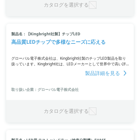
カタログを選択する
製品名：【Kingbright社製】チップLED
高品質LEDチップで多様なニーズに応える
グローバル電子株式会社は、Kingbright社製のチップLED製品を取り
扱っています。Kingbright社は、LEDメーカーとして世界中で高い評
価を得ており、製品の安定性と品質の高さが特徴です。0.6×0.3mmの
製品詳細を見る
モールドタイプや3×1mmの側面発光など、多様なサイズとタイプを
取り揃えており、幅広いニーズに対応しています。また、汎用的な製
品仕様で使いやすさも追求しており、多くのお客様から支持を受けて
取り扱い企業：グローバル電子株式会社
います。
カタログを選択する