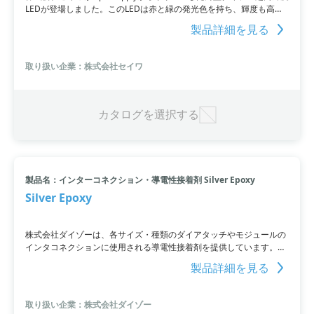
LEDが登場しました。このLEDは赤と緑の発光色を持ち、輝度も高め
です。ウォータークリアのレンズを使用しており、視野角も広く設計
製品詳細を見る
されています。さらに、動作電圧と条件IFはそれぞれのLEDごとに異
なるため、用途に合わせた選択が可能。この製品は生産中止による置
き換えだけでなく、コストダウンを目的とした代替品としても使用で
取り扱い企業：株式会社セイワ
きます。
カタログを選択する
製品名：インターコネクション・導電性接着剤 Silver Epoxy
Silver Epoxy
株式会社ダイゾーは、各サイズ・種類のダイアタッチやモジュールの
インタコネクションに使用される導電性接着剤を提供しています。小
型ICチップから大型ICチップのダイボンディングにも対応し、作業性
製品詳細を見る
の改善や塗布方法別のラインアップも準備。ダイゾーのSilver Epoxy
は、LEDチップやX-Ray Image IC、RF-ID、ICカードモジュールにも
使用され、高品質な製品が求められる場面で信頼されています。
取り扱い企業：株式会社ダイゾー