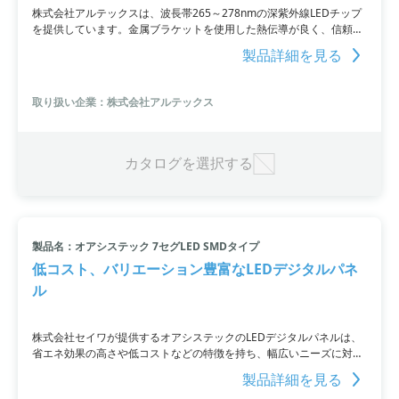
株式会社アルテックスは、波長帯265～278nmの深紫外線LEDチップ
を提供しています。金属ブラケットを使用した熱伝導が良く、信頼性
の高い製品です。一部の製品ではカプセル化レンズを使用しており、
製品詳細を見る
石英レンズシェルを採用しているため割れず、湿気にも強い作りにな
っています。価格は約1万円。お問い合わせ後8～10週間での出荷とな
ります。詳細はウェブサイトで確認してください。
取り扱い企業：株式会社アルテックス
カタログを選択する
製品名：オアシステック 7セグLED SMDタイプ
低コスト、バリエーション豊富なLEDデジタルパネ
ル
株式会社セイワが提供するオアシステックのLEDデジタルパネルは、
省エネ効果の高さや低コストなどの特徴を持ち、幅広いニーズに対応
することができます。ラインナップは0.2～7寸法に対応し、家電や医
製品詳細を見る
療ディスプレイなどの要望にお応えできます。また、独自の「ブラッ