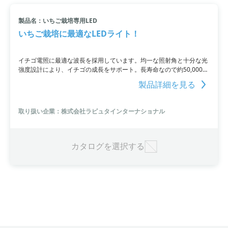
製品名：いちご栽培専用LED
いちご栽培に最適なLEDライト！
イチゴ電照に最適な波長を採用しています。均一な照射角と十分な光
強度設計により、イチゴの成長をサポート。長寿命なので約50,000時
間の使用が可能で、電照時間の調節も必要ありません。さらに、植物
製品詳細を見る
の葉や実の成長にも効果的で、色づきや大きさの向上が期待できるい
ちご栽培には欠かせない製品です。
取り扱い企業：株式会社ラピュタインターナショナル
カタログを選択する