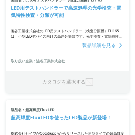
製品名：LED用 テストハンドラー（検査分類機）EH165
LED用テストハンドラーで高速処理の光学検査・電
気特性検査・分類が可能
澁谷工業株式会社のLED用テストハンドラー（検査分類機）EH165
は、小型LEDデバイス向けの高速分類器です。光学検査・電気特性検
査・分類を高速処理することができ、アタッチメント交換によりさま
製品詳細を見る
ざまなサイズの兼用が可能。高速処理のために高速処理サーボモータ
と減速機、モータダイレクト駆動、ソータ部のダイレクト駆動を採用
しており、安定した処理を実現しています。さらに、光学特性検査、
取り扱い企業：澁谷工業株式会社
電気特性検査、外観検査などに柔軟に対応することが可能。ワークジ
ャム自動復帰機能も搭載しており、ワークジャムからオペレータの介
在なしで自動的に運転を復帰できるため、稼働率の向上にも貢献しま
す。
カタログを選択する
製品名：超高輝度FluxLED
超高輝度FluxLEDを使ったLED製品が新登場！
株式会社セイワがOptoSupplyからリリースした角型タイプの超高輝度