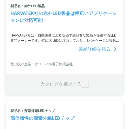
製品名：赤外LED製品
小カテゴリ: チップ型LED
HARVATEK社の赤外LED製品は幅広いアプリケーシ
ョンに対応可能！
すべて条件を取り消す
HARVATEK社は、自動設備による安価で高品質な製品を提供するLED
専門メーカーです。特にIR LEDに注力しており、1パッケージに複数
のチップを内蔵し、UVや可視光チップとのカスタムにも対応していま
製品詳細を見る
す。小型で超高出力の赤外線出力が可能で、ハイパフォーマンスなラ
イトセンサも豊富にラインナップ。お問い合わせをお待ちしておりま
す。
取り扱い企業：グローバル電子株式会社
カタログを選択する
製品名：深紫外線LEDチップ
高信頼性の深紫外線LEDチップ