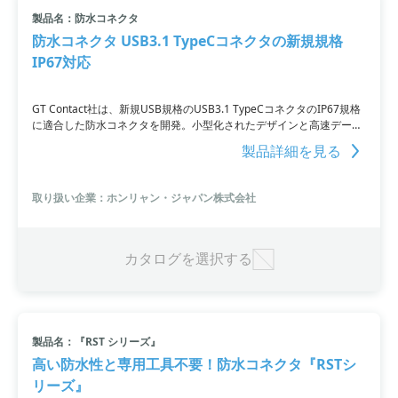
製品名：防水コネクタ
小カテゴリ: 防水コネクタ
防水コネクタ USB3.1 TypeCコネクタの新規規格
IP67対応
すべて条件を取り消す
GT Contact社は、新規USB規格のUSB3.1 TypeCコネクタのIP67規格
に適合した防水コネクタを開発。小型化されたデザインと高速データ
転送、電力供給能力の向上により、屋外や屋内で幅広い用途に対応し
製品詳細を見る
ます。また、基板装着タイプもラインナップ。用途に応じた選択が可
能です。防水性と防塵性に対応しており、多様な環境で使用できま
す。ケーブルアッセンブリも可能。全長のカスタマイズも行えます。
取り扱い企業：ホンリャン・ジャパン株式会社
カタログを選択する
製品名：『RST シリーズ』
高い防水性と専用工具不要！防水コネクタ『RSTシ
リーズ』