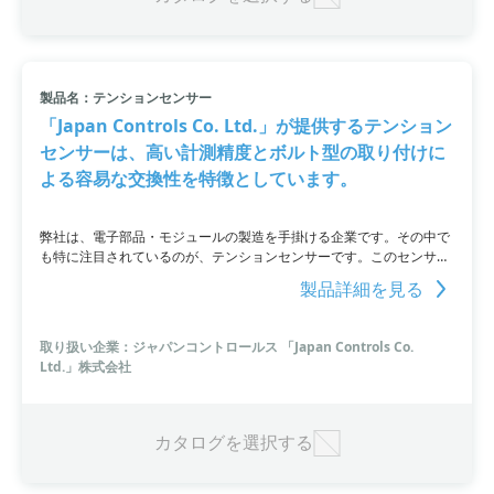
製品名：テンションセンサー
「Japan Controls Co. Ltd.」が提供するテンション
センサーは、高い計測精度とボルト型の取り付けに
よる容易な交換性を特徴としています。
弊社は、電子部品・モジュールの製造を手掛ける企業です。その中で
も特に注目されているのが、テンションセンサーです。このセンサー
はボルト型で計測部に挿入することで、さまざまな荷重を高い精度で
製品詳細を見る
計測することができます。計測荷重の最小値は0.4kNから最大値は
250kNまで幅広く対応し、計測部軸径も12〜50mmまで調整可能で
す。既存の製品が取り付けられている場合でも、簡単に交換すること
取り扱い企業：ジャパンコントロールス 「Japan Controls Co.
ができ、アップグレード時にも費用を低減することができます。詳細
Ltd.」株式会社
な価格については、公式ウェブサイトにてお問い合わせください。
カタログを選択する