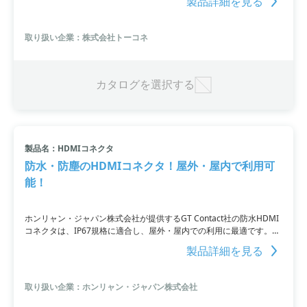
製品詳細を見る
や風雨の影響を受ける場所でも使用できる為、屋内外を問わず幅広い
場面で使用可能です。詳細はお問い合わせください。
取り扱い企業：株式会社トーコネ
カタログを選択する
製品名：HDMIコネクタ
防水・防塵のHDMIコネクタ！屋外・屋内で利用可
能！
ホンリャン・ジャパン株式会社が提供するGT Contact社の防水HDMI
コネクタは、IP67規格に適合し、屋外・屋内での利用に最適です。防
水HDMIコネクタは、産業用パソコンや屋外用映像機器など、厳しい
製品詳細を見る
環境での使用に適しており、HDMIケーブルアッセンブリとしても提
供されています。USBやRJ45など他の防水コネクタやケーブルアッセ
ンブリも取り扱っています。
取り扱い企業：ホンリャン・ジャパン株式会社