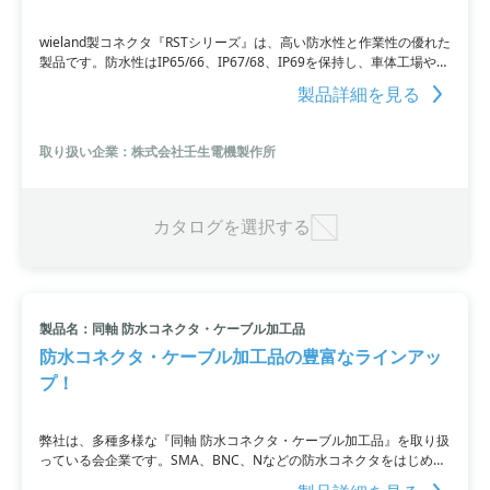
wieland製コネクタ『RSTシリーズ』は、高い防水性と作業性の優れた
製品です。防水性はIP65/66、IP67/68、IP69を保持し、車体工場や食
品工場で広く採用されています。接続はネジ、スプリング、圧着の3
製品詳細を見る
種類から選択可能で、専用工具を必要とせず簡単に結線できます。ま
た、コネクタ同士も自動ロック付きで簡単に結線・取り外し可能。防
水性と作業効率の向上を実現した革新的な製品です。
取り扱い企業：株式会社壬生電機製作所
カタログを選択する
製品名：同軸 防水コネクタ・ケーブル加工品
防水コネクタ・ケーブル加工品の豊富なラインアッ
プ！
弊社は、多種多様な『同軸 防水コネクタ・ケーブル加工品』を取り扱
っている会企業です。SMA、BNC、Nなどの防水コネクタをはじめ、
ストレートプラグや終端器、変換コネクタもご用意しています。水場