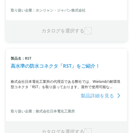
い。
取り扱い企業：ホンリャン・ジャパン株式会社
カタログを選択する
製品名：RST
高水準の防水コネクタ「RST」をご紹介！
株式会社日本電化工業所の代理店である弊社では、Wielandの耐環境
型コネクタ「RST」を取り扱っております。屋外で使用可能な
「RST」は配線が容易で、過酷な環境でも問題なく使用できます。着
製品詳細を見る
脱可能な配線システムにより、改修作業の時間短縮や誤配線の防止が
可能です。また、「RST」は高い防水レベル（IP65/66、IP67/68、
IP69K）や自動ロック機能など、豊富な特徴を備えています。
取り扱い企業：株式会社日本電化工業所
カタログを選択する