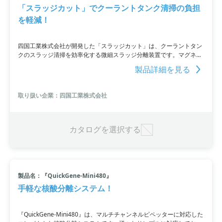
「スラッジカット」でクーラントタンク清掃の負担
を軽減！
四国工業株式会社が開発した「スラッジカット」は、クーラントタン
クのスラッジ清掃を効率化する微細スラッジ分離装置です。マグネッ
ト式の分離機構により、スラッジや砥粒を排出し、フィルタの交換頻
製品詳細を見る
度を減らします。高い分離精度とメンテナンスの容易さが特長で、現
場の省力化とランニングコストの低減に有効です。デモ機もあります
ので、製品の性能を体験できます。
取り扱い企業：四国工業株式会社
カタログを選択する
製品名：『QuickGene-Mini480』
手軽な核酸分離システム！
『QuickGene-Mini480』は、マルチチャンネルピペッターに対応した