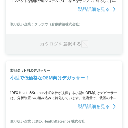
コンパクトな核酸分離システムです。様々なサンプルに対応してお
り、最大48サンプルまで同時に処理が可能で、遠心を必要としない分
製品詳細を見る
離工程により作業効率が向上します。シンプルで迅速な操作ができ、
使いやすいコンパクトデザインです。
取り扱い企業：クラボウ（倉敷紡績株式会社）
カタログを選択する
製品名：HPLCデガッサー
小型で低価格なOEM向けデガッサー！
IDEX Health&Science株式会社が提供する小型のOEM向けデガッサー
は、分析装置への組み込みに特化しています。低流量で、装置の小型
化と低価格化を実現。2ml/min/ch順相系溶媒にも対応しています。製
製品詳細を見る
品の詳細については、お問い合わせください。
取り扱い企業：IDEX Health&Science 株式会社