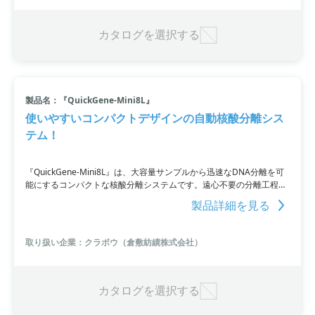
カタログを選択する
製品名：『QuickGene-Mini8L』
使いやすいコンパクトデザインの自動核酸分離シス
テム！
『QuickGene-Mini8L』は、大容量サンプルから迅速なDNA分離を可
能にするコンパクトな核酸分離システムです。遠心不要の分離工程に
より、作業効率の向上を実現。最大2mlのサンプルから、8検体まで同
製品詳細を見る
時に処理が可能です。小型で軽量、持ち運びも容易なデバイスなの
で、実験デスクの小さな空間にもフィットします。さらに、オプショ
ンで少量・多検体タイプに切り替えることもでき、さまざまなサンプ
取り扱い企業：クラボウ（倉敷紡績株式会社）
ルに対応可能です。
カタログを選択する