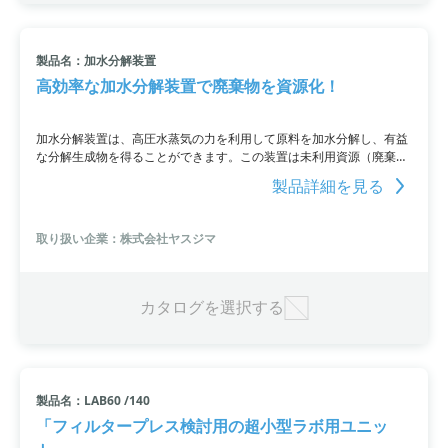
製品名：加水分解装置
高効率な加水分解装置で廃棄物を資源化！
加水分解装置は、高圧水蒸気の力を利用して原料を加水分解し、有益
な分解生成物を得ることができます。この装置は未利用資源（廃棄
物）を処理し、二酸化炭素やダイオキシンの発生せずに有益な資源へ
製品詳細を見る
と変換可能。木質原料や廃棄物からのエタノール製造や燃料・肥料へ
のリサイクルができて、水銀・重金属・塩素・セシウムの除去も行え
ます。この装置は環境への悪影響を最小限に抑えながら、廃棄物の有
取り扱い企業：株式会社ヤスジマ
効活用を実現するために開発されました。
カタログを選択する
製品名：LAB60 /140
「フィルタープレス検討用の超小型ラボ用ユニッ