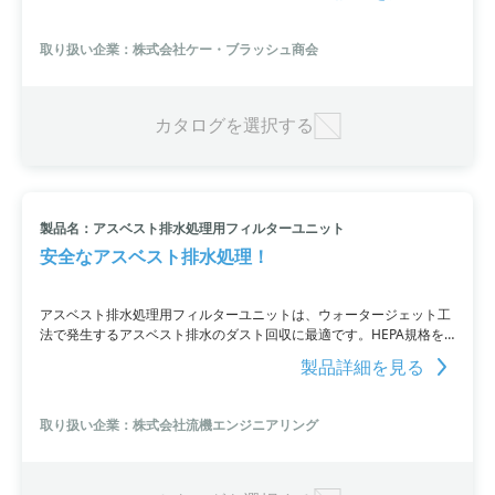
ノベーティブテクノロジー社のグローブボックスで採取することがで
きるのが特徴。高い安全性と効率性を兼ね備えた本装置は、科学・理
取り扱い企業：株式会社ケー・ブラッシュ商会
化学機器の分野で重要な役割を果たすことが期待されます。
カタログを選択する
製品名：アスベスト排水処理用フィルターユニット
安全なアスベスト排水処理！
アスベスト排水処理用フィルターユニットは、ウォータージェット工
法で発生するアスベスト排水のダスト回収に最適です。HEPA規格を
上回る圧倒的な清浄度を実現し、排気基準を満たす安全なフィルタリ
製品詳細を見る
ングを行います。お問い合わせは公式ウェブサイトで受け付けていま
す。
取り扱い企業：株式会社流機エンジニアリング