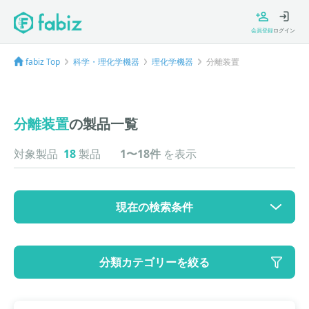
会員登録
ログイン
fabiz Top
科学・理化学機器
理化学機器
分離装置
分離装置
の製品一覧
対象製品
18
製品
1〜18件
を表示
現在の検索条件
カテゴリ
分類カテゴリーを絞る
大カテゴリ: 科学・理化学機器
中カテゴリ: 理化学機器