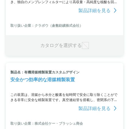
き、独自のメンブレンフィルターにより高収量・高純度な核酸を回収
することができます。遠心を必要とせず、12連同時駆動の液体ハンド
製品詳細を見る
リングシステムが採用され、自動的なスピード処理が可能です。さら
に、プレパックタイプの試薬キットが使用されていて、試薬分注の手
間を減らすとともに、コンタミネーションリスクを低減しています。
取り扱い企業：クラボウ（倉敷紡績株式会社）
多様なサンプルからDNA/RNAを効率的に分離するため、幅広いアプ
リケーションに使用することができます。
カタログを選択する
製品名：有機溶媒精製装置カスタムデザイン
安全かつ効率的な溶媒精製装置
この装置は、溶媒から水分と酸素を短時間で安全に取り除くことがで
きる非常に安全な精製装置です。真空連結管を搭載し、密閉系の下で
溶媒の調合ができます。精製した溶媒は、数PPM以下の酸素と水分に
製品詳細を見る
なります（溶媒の種類による）。さらに、イノベーティブテクノロジ
ー社のグローブボックスを使用して、精製した溶媒を採取することも
可能です。耐火性キャビネットでの供給もEN-14470-1に準拠して行
取り扱い企業：株式会社ケー・ブラッシュ商会
われます。