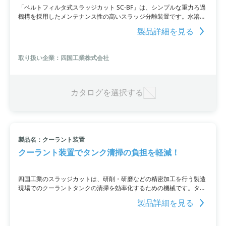
「ベルトフィルタ式スラッジカット SC-BF」は、シンプルな重力ろ過
機構を採用したメンテナンス性の高いスラッジ分離装置です。水溶
性、不水溶性いずれのクーラントにも対応し、丈夫なナイロンフィル
製品詳細を見る
タを使用しています。工具レスでフィルターの交換ができるため、メ
ンテナンスに時間がかかりません。磁性体・非磁性体の切粉にも対応
しています。詳細はPDF資料をご覧いただくか、お問い合わせくださ
取り扱い企業：四国工業株式会社
い。
カタログを選択する
製品名：クーラント装置
クーラント装置でタンク清掃の負担を軽減！
四国工業のスラッジカットは、研削・研磨などの精密加工を行う製造
現場でのクーラントタンクの清掃を効率化するための機械です。タン
ク内の切粉や砥粒の堆積物を除去することで、クーラントの入替を行
製品詳細を見る
う作業を簡単にし、作業員の安全を保証します。最大2か月間の無料
デモ機の貸し出しも可能です。