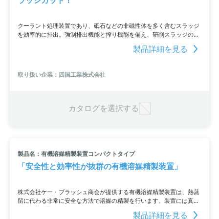
クーラント処理装置であり、砥石などの非磁性体を多く含むスラッジ
を効率的に排出。強制排出機能と搾り機能を備え、研削スラッジの排
出をスムーズに行い、液の持ち出しを減らします。また、水溶性クー
製品詳細を見る
ラントと不水溶性クーラントのどちらにも使用可能。さらに、複数の
マシンと連結できるセミ集中方式にも対応しています。
取り扱い企業：四国工業株式会社
カタログを選択する
製品名：有機溶媒精製装置コンパクトタイプ
「安全性と効率性が抜群の有機溶媒精製装置」
株式会社ケー・ブラッシュ商会が提供する有機溶媒精製装置は、熱蒸
留に代わる非常に安全な方法で溶媒の精製を行います。装置には真空
連結管が搭載されており、不活性雰囲気下で溶媒を調合することが可
製品詳細を見る
能。さらに、精製した溶媒の酸素・水分は数PPM以下に抑えられ、イ