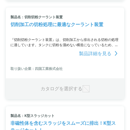
製品名：切削切粉クーラント装置
切削加工の切粉処理に最適なクーラント装置
『切削切粉クーラント装置』は、切削加工から排出される切粉の処理
に適しています。タンクに切粉を溜めない構造になっているため、定
期的なタンク掃除の時間と手間を省くことができます。タンク掃除が
製品詳細を見る
難しい機器に特に適しています。最大2か月間の無料デモ機の貸し出
しも行っています。
取り扱い企業：四国工業株式会社
カタログを選択する
製品名：K型スラッジカット
非磁性体を含むスラッジをスムーズに排出！K型ス
ラッジカット！