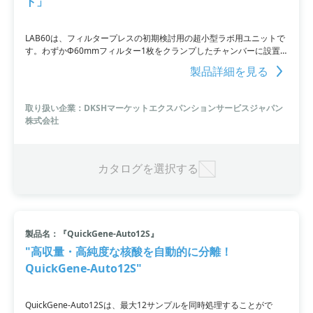
ト」
LAB60は、フィルタープレスの初期検討用の超小型ラボ用ユニットで
す。わずかΦ60mmフィルター1枚をクランプしたチャンバーに設置
するだけで、条件検討やパラメータの確認が可能です。材料ロスを少
製品詳細を見る
なくしたい、少量多品種で試したい、洗浄の手間を省きたいなどのお
客様のご要望にお応えします。さらに、専用ケークチャンバーを使用
すればろ過助剤の使用量も確認できます。フィルターや滅菌専用シー
取り扱い企業：DKSHマーケットエクスパンションサービスジャパン
トも用意しています。
株式会社
カタログを選択する
製品名：『QuickGene-Auto12S』
"高収量・高純度な核酸を自動的に分離！
QuickGene-Auto12S"
QuickGene-Auto12Sは、最大12サンプルを同時処理することがで