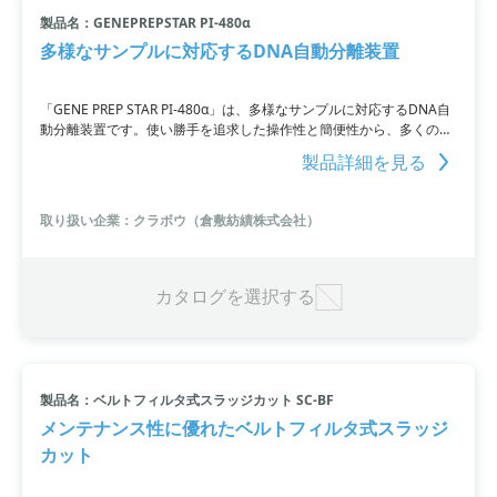
製品名：GENEPREPSTAR PI-480α
小カテゴリ: 分離装置
多様なサンプルに対応するDNA自動分離装置
すべて条件を取り消す
「GENE PREP STAR PI-480α」は、多様なサンプルに対応するDNA自
動分離装置です。使い勝手を追求した操作性と簡便性から、多くの研
究室で使用されています。最大48サンプルまで処理可能。大腸菌培養
製品詳細を見る
液からのプラスミドDNAや、様々な動物組織、植物組織に対応し、生
物種や組織種に応じた処理方法を提案します。多検体の同時処理も可
能で、フレキシブルなパラメーター設定が可能です。詳細はPDF資料
取り扱い企業：クラボウ（倉敷紡績株式会社）
をご覧いただくか、お問い合わせください。
カタログを選択する
製品名：ベルトフィルタ式スラッジカット SC-BF
メンテナンス性に優れたベルトフィルタ式スラッジ
カット