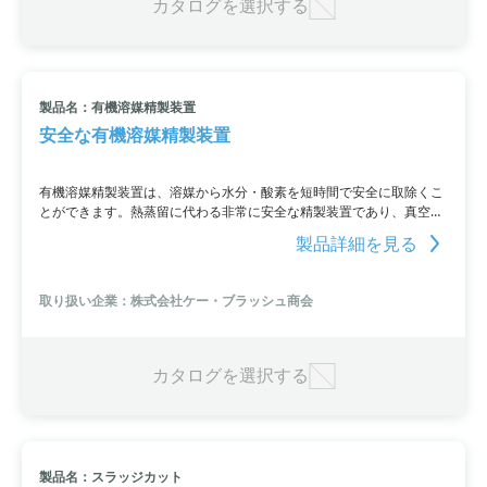
カタログを選択する
製品名：有機溶媒精製装置
安全な有機溶媒精製装置
有機溶媒精製装置は、溶媒から水分・酸素を短時間で安全に取除くこ
とができます。熱蒸留に代わる非常に安全な精製装置であり、真空連
結管を搭載しているため、不活性雰囲気下で溶媒を調合することが可
製品詳細を見る
能です。精製した溶媒の酸素・水分は、イノベーティブテクノロジー
社のグローブボックスで採取することができます。さらに、耐火性キ
ャビネットにも対応。お問い合わせはURLからお願いします。
取り扱い企業：株式会社ケー・ブラッシュ商会
カタログを選択する
製品名：スラッジカット