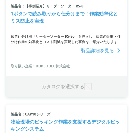
製品名：【事例紹介】リーダーソーター RS-8
小カテゴリ: 仕分け機
1ボタンで読み取りから仕分けまで！作業効率化と
ミス防止を実現
すべて条件を取り消す
伝票仕分け機「リーダーソーター RS-80」を導入し、伝票の読取・仕
分け作業の効率化とコスト削減を実現した事例をご紹介いたします。
ハンディスキャナでの手作業から、1ボタンで読み取りから仕分けま
製品詳細を見る
で行える「リーダーソーター RS-80」の導入により、作業効率が大幅
に改善。1名のオペレーターで作業が完結できるため、人材も有効に
活用できるようになり、コスト削減にも繋がりました。資料をダウン
取り扱い企業：DUPLODEC株式会社
ロードしてご確認ください。お問い合わせもお気軽にどうぞ。
カタログを選択する
製品名：CAP10シリーズ
物流現場のピッキング作業を支援するデジタルピッ
キングシステム