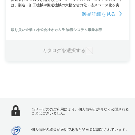
は、製造・加工機械や搬送機械の大幅な省力化・省スペース化を実
現。このシステムは保管から検索、整列、仕分けまでを1台で行うこ
製品詳細を見る
とができ、業界最高レベルの入出庫能力を持つため、コンテナやダン
ボールケースなど様々な荷姿を効率的に収納できます。多品種小口化
に対応し、多機能で高能力なシステムです。
取り扱い企業：株式会社オカムラ 物流システム事業本部
カタログを選択する
当サービスのご利用により、個人情報が許可なく公開される
ことはございません。
個人情報の取扱が適切であると第三者に認定されています。