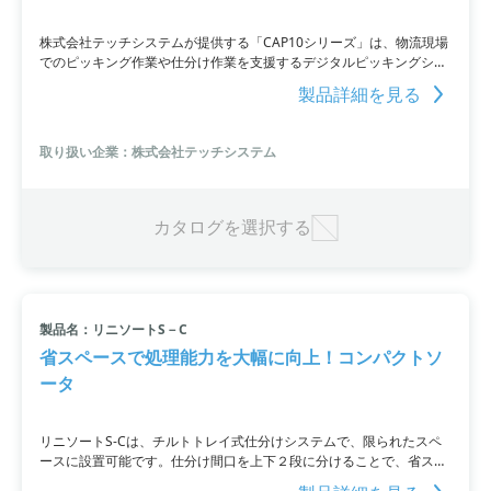
株式会社テッチシステムが提供する「CAP10シリーズ」は、物流現場
でのピッキング作業や仕分け作業を支援するデジタルピッキングシス
テムです。制御コンピュータとネットワークされたアンサーキットを
製品詳細を見る
利用し、商品や場所の指示と数量表示を行い、作業の生産性と精度を
向上させます。リストの読み込みや照合作業も不要。両手が自由に使
えるため作業効率が高く、メンテナンスも簡単に行える特長がありま
取り扱い企業：株式会社テッチシステム
す。詳細はPDF資料をご覧いただくか、お問い合わせください。
カタログを選択する
製品名：リニソートS－C
省スペースで処理能力を大幅に向上！コンパクトソ
ータ
リニソートS-Cは、チルトトレイ式仕分けシステムで、限られたスペ
ースに設置可能です。仕分け間口を上下２段に分けることで、省スペ
ースながらも多くの仕分け方面数に対応できます。ジットグループ様