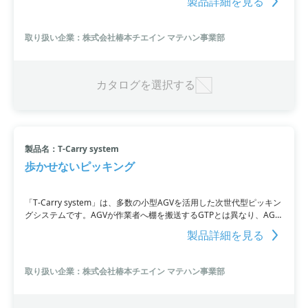
製品詳細を見る
の導入事例では、スペースの課題をクリアし、処理数を最大約2倍に
向上させました。
取り扱い企業：株式会社椿本チエイン マテハン事業部
カタログを選択する
製品名：T-Carry system
歩かせないピッキング
「T-Carry system」は、多数の小型AGVを活用した次世代型ピッキン
グシステムです。AGVが作業者へ棚を搬送するGTPとは異なり、AGV
が作業者のポイントを回りピッキングを行います。そして最適なルー
製品詳細を見る
トで自律走行。ピッキング完了後は商品を検品梱包エリアに搬送しま
す。EC・通販センターなどで高いピッキング能力を発揮し、省人化と
コンベヤレスの実現が可能です。AI技術によるAGVの一元管理システ
取り扱い企業：株式会社椿本チエイン マテハン事業部
ムや自動充電機能などを備えた、多機能なシステムです。