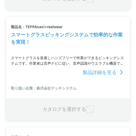
製品名：TEPPAnavi×realwear
スマートグラスピッキングシステムで効率的な作業
を実現！
スマートグラスを装着しハンズフリーで作業ができるピッキングシス
テムです。作業者は音声ナビに従い、音声認識やウエラブル機器で応
答することで効率的な作業を行うことができます。ハンズフリーやア
製品詳細を見る
イズフリーといった特長により、初心者でも簡単に操作することがで
き、作業負荷の軽減や労働環境の改善に大きな力を発揮することが可
能です。
取り扱い企業：株式会社テッチシステム
カタログを選択する