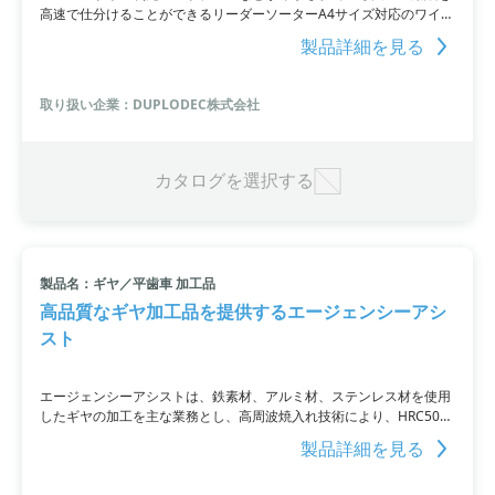
高速で仕分けることができるリーダーソーターA4サイズ対応のワイド
版の新製品として登場しました。最大A4サイズを通紙可能であり、最
製品詳細を見る
大100枚/分の処理速度を持ちます。最大8タワーまで連結が可能で、1
タワーには10ポケット＋リジェクトポケットの計11ポケットを搭載。
タッチパネルでの簡単操作やPCを使用せずに先着順での自動仕分けが
取り扱い企業：DUPLODEC株式会社
可能です。これにより、A4用紙/伝票の仕分け作業の負担軽減と人に
よる作業ミスの解消、業務効率化を実現します。
カタログを選択する
製品名：ギヤ／平歯車 加工品
高品質なギヤ加工品を提供するエージェンシーアシ
スト
エージェンシーアシストは、鉄素材、アルミ材、ステンレス材を使用
したギヤの加工を主な業務とし、高周波焼入れ技術により、HRC50～
55の硬度を実現しており、高品質な製品を提供しています。さらに、
製品詳細を見る
様々な加工方法に対応しており、複合旋盤加工品やスロッター、ホブ
盤加工なども手配できます。