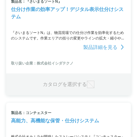
製品名：『さいまるソートN』
仕分け作業の効率アップ！デジタル表示仕分けシス
テム
『さいまるソートN』は、物流現場での仕分け作業を効率化するため
のシステムです。作業エリアの括りの変更やラインの拡大・縮小や人
員配置の変更が容易に可能です。さらに、ソフトの変更や機能追加も
製品詳細を見る
短時間で行え、作業現場の改善がスムーズに実現します。1台の操作
卓で複数ラインの表示制御が可能であり、ハンディーターミナルやタ
ッチパネル、タブレットなどを活用した操作端末で柔軟な仕分け作業
取り扱い企業：株式会社イシダテクノ
環境を構築することもできます。
カタログを選択する
製品名：コンチェスター
高能力、高機能な保管・仕分けシステム
株式会社オカムラが開発したストレージシステム『コンチェスター』