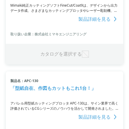
Mimaki純正カッティングソフトFineCut/Coat9は、デザインから出力
データ作成、さまざまなカッティングプロッタやレーザー彫刻機、デ
ジタル・コーティングマシンへの出力をIllustrator上から行うことが
製品詳細を見る
できます。高度なデザインニーズに応えるためのプラグインソフトウ
ェアであり、Illustratorのバージョンにも対応しています。
取り扱い企業：株式会社ミマキエンジニアリング
カタログを選択する
製品名：APC-130
「型紙自在、作図もカットもこれ1台！」
アパレル用型紙カッティングプロッタ APC-130は、サイン業界で高く
評価されているCGシリーズのノウハウを活かして開発されました。
アパレルCADでデザインされた型紙データの作図とカットを高精度に
製品詳細を見る
実現し、様々な機能を満載。APC-130は、研ぎ澄まされたファッショ
ンセンスから生まれるアイデアやデザインを高精度かつスムーズにカ