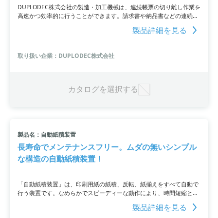
DUPLODEC株式会社の製造・加工機械は、連続帳票の切り離し作業を
高速かつ効率的に行うことができます。請求書や納品書などの連続帳
票の切り離し作業は、クラス最速の処理速度125m/分で行われ、ジョ
製品詳細を見る
ブ登録機能やAIバースト機能により、断裁ミスを大幅に軽減すること
が可能。さらに、複写伝票の分離作業も自動化するオプションもあり
ます。デモ機の貸し出しも可。
取り扱い企業：DUPLODEC株式会社
カタログを選択する
製品名：自動紙積装置
長寿命でメンテナンスフリー。ムダの無いシンプル
な構造の自動紙積装置！
「自動紙積装置」は、印刷用紙の紙積、反転、紙揃えをすべて自動で
行う装置です。なめらかでスピーディーな動作により、時間短縮と省
スペース化を実現。長寿命でメンテナンスフリーな「NDS超精密減速
製品詳細を見る
機」を採用しています。詳細はPDF資料をご覧いただくか、お問い合