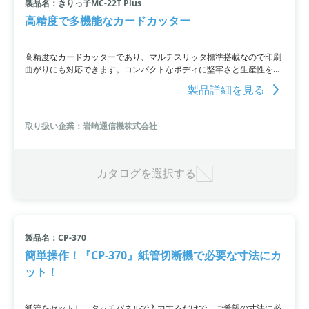
製品名：きりっ子MC-22T Plus
高精度で多機能なカードカッター
高精度なカードカッターであり、マルチスリッタ標準搭載なので印刷
曲がりにも対応できます。コンパクトなボディに堅牢さと生産性を兼
ね備えており、スリッタユニットの交換なしで様々なカードサイズを
製品詳細を見る
カットすることが可能です。さらに、給紙圧とセパレータの調整が細
かくできるので、上質紙・インクジェット紙・コート紙の安定給紙
と、名刺100枚をわずか40秒で切断する高い生産性を実現していま
取り扱い企業：岩崎通信機株式会社
す。
カタログを選択する
製品名：CP-370
簡単操作！『CP-370』紙管切断機で必要な寸法にカ
ット！
紙管をセットし、タッチパネルで入力するだけで、ご希望の寸法に必