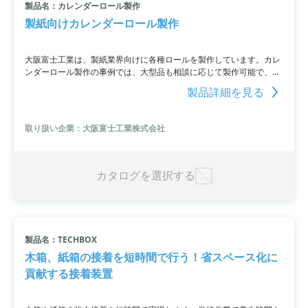
製品名：カレンダーロール製作
製紙向けカレンダーロール製作
大阪富士工業は、製紙業界向けに各種ロールを製作しています。カレ
ンダーロール製作の事例では、大型品も相談に応じて製作可能で、高
硬度・高深度の性能を備えたロールが求められます。使用条件は高ニ
製品詳細を見る
ップで紙の表面を光沢・平滑に仕上げることであり、ロール材質には
RP53（汎用鋼種）やRP79（ステンレス系）が使用。
取り扱い企業：大阪富士工業株式会社
カタログを選択する
製品名：TECHBOX
木箱、紙箱の接着を短時間で行う！省スペース化に
貢献する接着装置