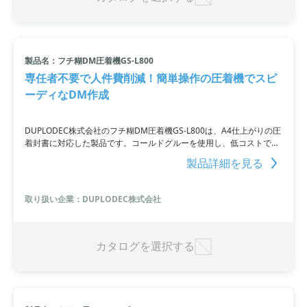
製品名：フチ糊DM圧着機GS-L800
専任者不要で人件費削減！簡単操作の圧着機でスピ
ーディなDM作成
DUPLODEC株式会社のフチ糊DM圧着機GS-L800は、A4仕上がりの圧
着封書に対応した製品です。コールドグルーを使用し、低コストで簡
単操作でDM作成が可能です。封筒を使わずにチラシなどの印刷物に
製品詳細を見る
直接糊を塗布・封かんして、そのまま発送できるよう加工します。V
折りA4仕上げで時間8,000通/時の高速処理を実現し、専任オペレータ
ー不要で導入からすぐに業務が開始できます。コストメリットもあ
取り扱い企業：DUPLODEC株式会社
り、コストダウンに貢献します。
カタログを選択する