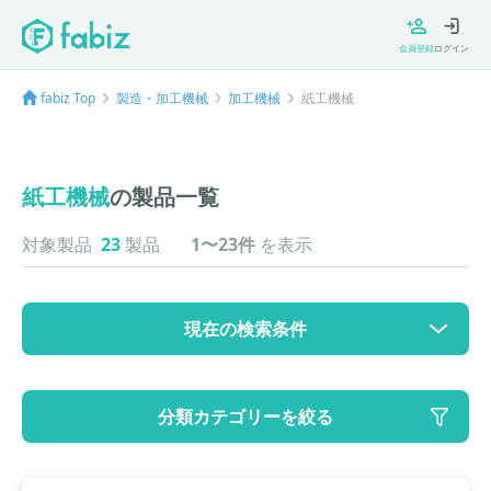
会員登録
ログイン
fabiz Top
製造・加工機械
加工機械
紙工機械
紙工機械
の製品一覧
対象製品
23
製品
1〜23件
を表示
現在の検索条件
カテゴリ
分類カテゴリーを絞る
大カテゴリ: 製造・加工機械
中カテゴリ: 加工機械