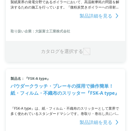
製紙業界の発電分野であるボイラーにおいて、高温耐摩耗の問題を解
決するための施工を行っています。『微粉炭焚きボイラーへの溶射』
という事例では、低Nox化対策として低酸素燃焼運転を取り入れ、高
製品詳細を見る
温硫化腐食の促進と燃焼灰除去用ウォールブロワーの摩耗損傷を解消
しました。CrC系サーメット（高速フレーム溶射法）、50Ni-
50Cr（プラズマ溶射法）、そしてインコネル肉盛溶接（MIG溶接）を
取り扱い企業：大阪富士工業株式会社
施すことで、高温腐食と高温耐摩耗にも耐えられます。お気軽にお問
い合わせください。
カタログを選択する
製品名：『FSK-A type』
パウダークラッチ・ブレーキの採用で操作簡単！
紙・フィルム・不織布のスリッター『FSK-A type』
『FSK-A type』は、紙・フィルム・不織布のスリッターとして業界で
多く使われているスタンダードマシンです。巻取り・巻出し共にパウ
ダークラッチ/ブレーキの採用でオペレーターの勘に頼らない操作を実
製品詳細を見る
現しました。さらにエアー/ハイドロユニットによるニア巻取り装置、
巻取軸片持ち支持装置、シャフトレスチャック巻出しアーム等のオプ