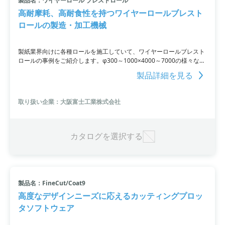
製品名：ワイヤーロール ブレストロール
高耐摩耗、高耐食性を持つワイヤーロールブレスト
ロールの製造・加工機械
製紙業界向けに各種ロールを施工していて、ワイヤーロールブレスト
ロールの事例をご紹介します。φ300～1000×4000～7000の様々な形
状で、耐摩耗・耐食性の性能を要求されています。セラミックス（水
製品詳細を見る
プラズマ溶射法）＋封孔処理の溶射仕様で施工し、15年以上の使用経
験があります。
取り扱い企業：大阪富士工業株式会社
カタログを選択する
製品名：FineCut/Coat9
高度なデザインニーズに応えるカッティングプロッ
タソフトウェア