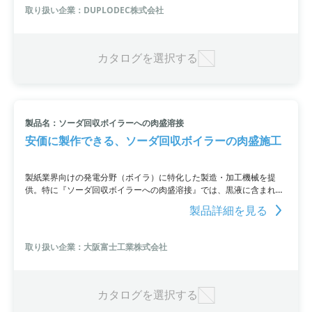
取り扱い企業：DUPLODEC株式会社
カタログを選択する
製品名：ソーダ回収ボイラーへの肉盛溶接
安価に製作できる、ソーダ回収ボイラーの肉盛施工
製紙業界向けの発電分野（ボイラ）に特化した製造・加工機械を提
供。特に『ソーダ回収ボイラーへの肉盛溶接』では、黒液に含まれる
塩素やカリウムなどの要因で生じる腐食問題に対応し、ボイラ内部の
製品詳細を見る
水管を保護します。現地での肉盛施工やパネル取替部の肉盛施工もで
き、ベトナムで低コストに製作することも可能です。
取り扱い企業：大阪富士工業株式会社
カタログを選択する