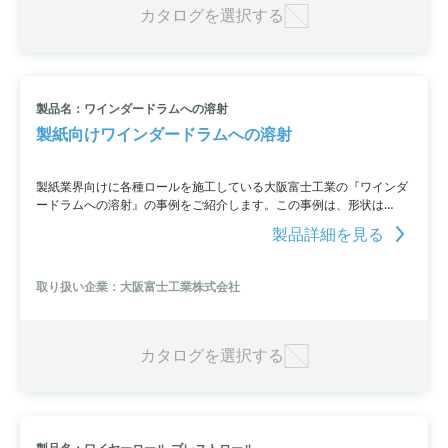
カタログを選択する
製品名：ワインダードラムへの溶射
製紙向けワインダードラムへの溶射
製紙業界向けに各種ロールを施工している大阪富士工業の『ワインダ
ードラムへの溶射』の事例をご紹介します。この事例は、形状は
φ600×4000L等各種で、スリップ防止、グリップ力の性能を要求、製
製品詳細を見る
品の巻き取りにて使用することが条件です。WC系サーメット 50μm
以上 Ry30～50μmの溶射仕様で施工し、H23.2から使用継続中です。
取り扱い企業：大阪富士工業株式会社
カタログを選択する