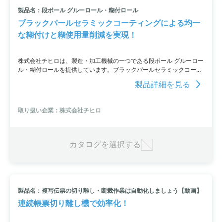
製品名：段ボール グルーロール・糊付ロール
小カテゴリ: 紙工機械
ブラックパールセラミックコーティングによる均一
な糊付けと糊使用量削減を実現！
すべて条件を取り消す
株式会社チヒロは、製造・加工機械の一つである段ボール グルーロー
ル・糊付ロールを提供しています。ブラックパールセラミックコーテ
ィングの特許技術を使用し、均一な糊付けと糊使用量の削減を実現し
製品詳細を見る
ました。この特許技術は従来のセラミックアニロックスの考え方を覆
すものであり、コーティングプロセスはCAE社が独自に設計改良した
自動ロボットシステムを利用して行われます。このシステムにより、
取り扱い企業：株式会社チヒロ
セラミック溶射オペレーターの熟練度に左右されず、再現性の高いセ
ルパターンの形成を実現可能にしました。価格は仕様によって異なり
ます。お問い合わせはお気軽にどうぞ。
カタログを選択する
製品名：複写伝票の切り離し・断裁作業は自動化しましょう【動画】
連続帳票切り離し機で効率化！