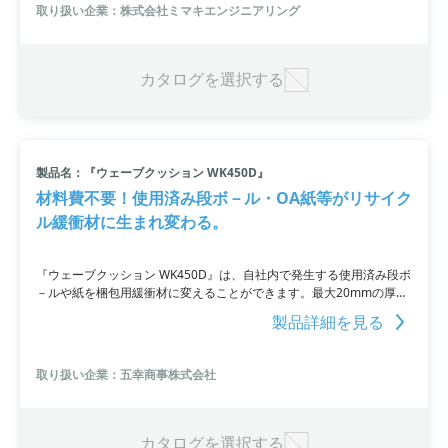
タチにする仕事を担います。
取り扱い企業：株式会社ミマキエンジニアリング
カタログを選択する
製品名：『ウェーブクッション WK450D』
材料費不要！使用済み段ボ－ル・OA紙等がリサイク
ル緩衝材に生まれ変わる。
『ウェーブクッション WK450D』は、自社内で発生する使用済み段ボ
－ルや紙を梱包用緩衝材に変えることができます。最大20mmの厚さ
まで細断でき、自動送り込み装置も備えているため、作業は簡単で
製品詳細を見る
す。材料費が不要であり、リサイクル活用することで社内はいつもク
リーンな環境を保ち、さまざまな梱包物をやさしく包むことができま
す。
取り扱い企業：五幸商事株式会社
カタログを選択する