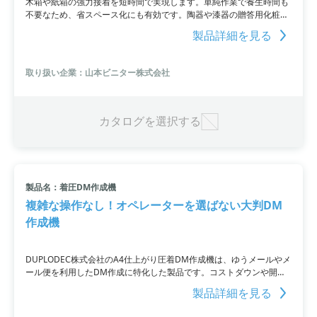
木箱や紙箱の強力接着を短時間で実現します。単純作業で養生時間も
不要なため、省スペース化にも有効です。陶器や漆器の贈答用化粧箱
などの製作や、高周波で接着加工を行う留め加工・イモ加工にも対応
製品詳細を見る
しています。生産量に応じた型式を提供していますので、詳細は弊社
HPでご確認ください。
取り扱い企業：山本ビニター株式会社
カタログを選択する
製品名：着圧DM作成機
複雑な操作なし！オペレーターを選ばない大判DM
作成機
DUPLODEC株式会社のA4仕上がり圧着DM作成機は、ゆうメールやメ
ール便を利用したDM作成に特化した製品です。コストダウンや開封
率・レスポンスUPへの貢献が期待できます。後糊シーリングシステム
製品詳細を見る
を備え、封かん加工を専用紙不要で素早く行うことが可能。高速処理
と低コストを実現し、専任オペレーターも不要です。