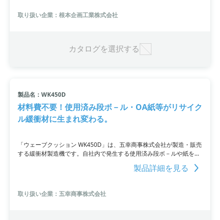
わせください。
取り扱い企業：根本企画工業株式会社
カタログを選択する
製品名：WK450D
材料費不要！使用済み段ボ－ル・OA紙等がリサイク
ル緩衝材に生まれ変わる。
「ウェーブクッション WK450D」は、五幸商事株式会社が製造・販売
する緩衝材製造機です。自社内で発生する使用済み段ボ－ルや紙を梱
包用緩衝材に変えることができます。最大20mmの厚さまで細断で
製品詳細を見る
き、自動送り込み装置も備えているため、作業は簡単です。材料費も
不要であり、さまざまな梱包物をやさしく包むことができます。詳細
はPDF資料を参照いただくか、お問い合わせください。
取り扱い企業：五幸商事株式会社