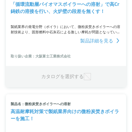
「循環流動層バイオマスボイラーへの溶射」で高Cr
鋳鉄の溶接を行い、火炉壁の段差を無くす！
製紙業界の発電分野（ボイラ）において、微粉炭焚きボイラーへの溶
射技術より、固形燃料や石灰石による激しい摩耗が問題となっていた
火炉壁の特定箇所を高Cr鋳鉄の溶接で保護、さらにスムージング溶射
製品詳細を見る
によって段差を無くしました。この施工は、高温耐摩耗性や腐食性生
成物への耐食性を要求される循環流動層バイオマスボイラーに適用さ
れました。詳細はPDF資料をご覧いただくか、お問い合わせくださ
取り扱い企業：大阪富士工業株式会社
い。
カタログを選択する
製品名：微粉炭焚きボイラーへの溶射
高温耐摩耗対策で製紙業界向けの微粉炭焚きボイラ
ーを施工！