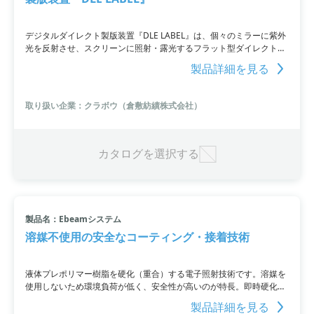
デジタルダイレクト製版装置『DLE LABEL』は、個々のミラーに紫外
光を反射させ、スクリーンに照射・露光するフラット型ダイレクト露
光システムです。感光乳剤以外の消耗品が不要で、フィルム等のマス
製品詳細を見る
キングのための時間とコストを削減。高繊細な製版が可能で、製版工
程も短縮できます。環境に配慮した生産が可能です。
取り扱い企業：クラボウ（倉敷紡績株式会社）
カタログを選択する
製品名：Ebeamシステム
溶媒不使用の安全なコーティング・接着技術
液体プレポリマー樹脂を硬化（重合）する電子照射技術です。溶媒を
使用しないため環境負荷が低く、安全性が高いのが特長。即時硬化で
生産効率を向上させることができ、耐熱性・耐久性・溶剤耐性も優秀
製品詳細を見る
です。さまざまな用途に活用でき、コーティング時のVOC排出量も削