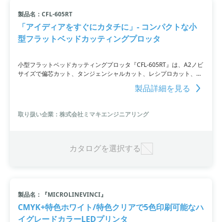
製品名：CFL-605RT
「アイディアをすぐにカタチに」- コンパクトな小
型フラットベッドカッティングプロッタ
小型フラットベッドカッティングプロッタ『CFL-605RT』は、A2ノビ
サイズで偏芯カット、タンジェンシャルカット、レシプロカット、罫
引きを行うことができます。コートボールや曲げに必要な罫引き線な
製品詳細を見る
どの加工、発泡材のレシプロカットといった様々な用途に対応し、試
作の作成やオンデマンドのパッケージ生産を支援します。
取り扱い企業：株式会社ミマキエンジニアリング
カタログを選択する
製品名：『MICROLINEVINCI』
CMYK+特色ホワイト/特色クリアで5色印刷可能なハ
イグレードカラーLEDプリンタ