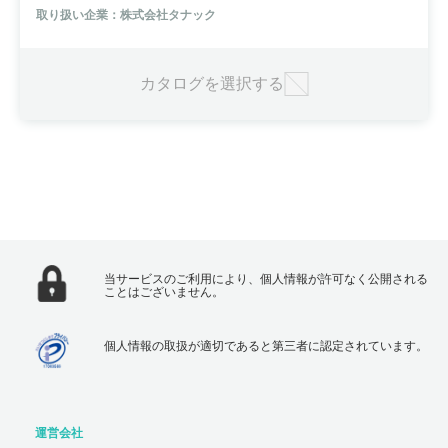
インクが使用可能で、印字媒体への対応も広がります。ハガキ宛名印
取り扱い企業：株式会社タナック
字の最高速度は約2万枚/時で、美しい印字をインクジェットで実現。
また、宛名ラベル不要で、既存のハガキ・封筒をそのまま使用可能。
低ランニングコストで使いやすく、機能に応じて選択できるユニット
構成も特長です。
カタログを選択する
当サービスのご利用により、個人情報が許可なく公開される
ことはございません。
個人情報の取扱が適切であると第三者に認定されています。
運営会社