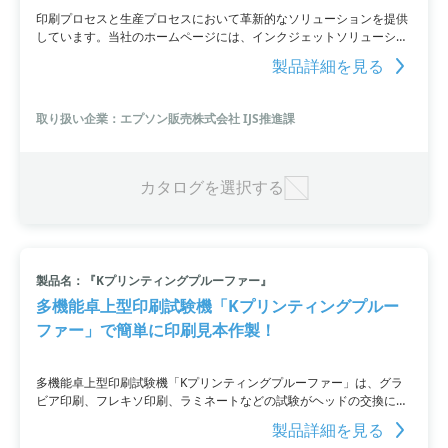
印刷プロセスと生産プロセスにおいて革新的なソリューションを提供
しています。当社のホームページには、インクジェットソリューショ
ンの活用事例を紹介する動画コンテンツがオープンしました。銀配線
製品詳細を見る
の印刷や立体感あるデザイン・配線の表面加工など、インクジェット
によるものづくりに関する動画を掲載していて、今後も拡充していく
予定です。
取り扱い企業：エプソン販売株式会社 IJS推進課
カタログを選択する
製品名：『Kプリンティングプルーファー』
多機能卓上型印刷試験機「Kプリンティングプルー
ファー」で簡単に印刷見本作製！
多機能卓上型印刷試験機「Kプリンティングプルーファー」は、グラ
ビア印刷、フレキソ印刷、ラミネートなどの試験がヘッドの交換によ
り可能です。小型・軽量で設置場所を選ばず、実機のインキが使用で
製品詳細を見る
きるため、様々な材質に印刷ができます。2種類以上のインキを同時