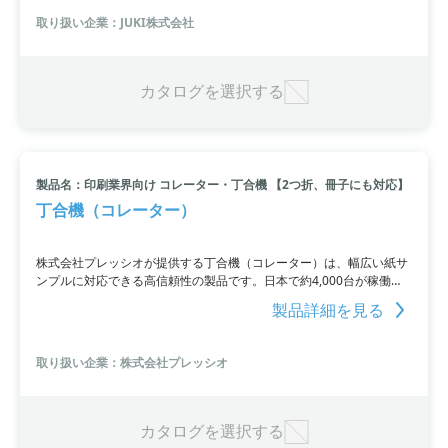
取り扱い企業：JUKI株式会社
カタログを選択する
製品名：印刷業界向け コレーター・丁合機 【2つ折、冊子にも対応】
丁合機（コレーター）
株式会社プレッシオが提供する丁合機（コレーター）は、幅広い紙サ
ンプルに対応できる高信頼性の製品です。日本で約4,000台が稼働
し、業界大手企業も使用しています。女性や高齢者でも簡単に操作で
製品詳細を見る
き、最大8,000セット/時の高速処理が可能。省スペース化され、キャ
スター付きで移動も簡単。お得なメンテナンスサービスも提供してお
り、デモ実施やオンライン商談も可能です。
取り扱い企業：株式会社プレッシオ
カタログを選択する