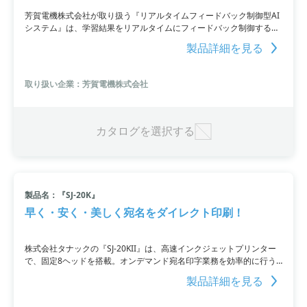
芳賀電機株式会社が取り扱う『リアルタイムフィードバック制御型AI
システム』は、学習結果をリアルタイムにフィードバック制御するこ
とで状況の変化に対応し、さらに学習データの自己更新も行います。
製品詳細を見る
また、理論値とのシミュレーションが可能です。このAIシステムは、
製造・加工機械、印刷機械などに対して効果的なソリューションを提
供します。
取り扱い企業：芳賀電機株式会社
カタログを選択する
製品名：『SJ-20K』
早く・安く・美しく宛名をダイレクト印刷！
株式会社タナックの『SJ-20KII』は、高速インクジェットプリンター
で、固定8ヘッドを搭載。オンデマンド宛名印字業務を効率的に行う
ことができ、作業時間の短縮や外注コストの削減が可能です。インク
製品詳細を見る
ヘッドの高さの調整が簡単で、バーコード・ワンポイント印刷にも活
用できます。インクカートリッジは速乾顔料タイプや溶剤アルコール