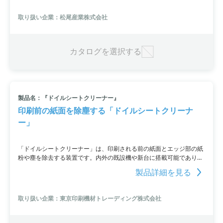
に印刷して比較することも可能で、少量のインキで試験ができるため
材料の無駄使いを減らせます。製品開発や研究開発に最適であり、プ
取り扱い企業：松尾産業株式会社
リンテッドエレクトロニクス研究開発にも適しています。
カタログを選択する
製品名：『ドイルシートクリーナー』
印刷前の紙面を除塵する「ドイルシートクリーナ
ー」
「ドイルシートクリーナー」は、印刷される前の紙面とエッジ部の紙
粉や塵を除去する装置です。内外の既設機や新台に搭載可能であり、
除塵対象の紙厚に制約はありません。独自のヘッド機構を持つブラシ
製品詳細を見る
が紙面に適正に接触し、柔軟な設計思想により枚葉オフセット機にも
対応しています。
取り扱い企業：東京印刷機材トレーディング株式会社