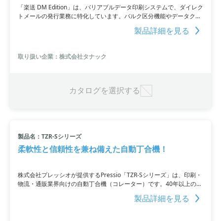
「楽送 DM Edition」は、バリアブルデータ印刷システムで、ダイレク
トメールの発行業務に特化しています。バルク区分機能やデータクレ
ンジング機能を提供し、宛名印刷業務の効果的な実現をサポート。さ
製品詳細を見る
らに、「タナック ダイレクト宛名プリンタ」との組み合わせで、費用
と時間の大幅削減を実現します。宛名ラベル不要。既存のハガキ・封
筒をそのまま利用できるため、使いやすさも併せ持っています。詳細
取り扱い企業：株式会社タナック
はPDF資料をご覧いただくか、お問い合わせください。
カタログを選択する
製品名：TZR-Sシリーズ
柔軟性と信頼性を兼ね備えた自動丁合機！
株式会社プレッシオが提供するPressio「TZR-Sシリーズ」は、印刷・
物流・通販業界向けの自動丁合機（コレーター）です。40年以上の歴
史と高い品質・耐久性により、日本内外で約4,000台の稼働実績があ
製品詳細を見る
ります。女性や高齢者でも簡単に操作可能。幅広い紙サンプルに対応
できます。細かい整備・調整は不要で、最大8,000セット/時の高速処
理が可能です。キャスター付きで簡単に移動でき、省スペース化も実