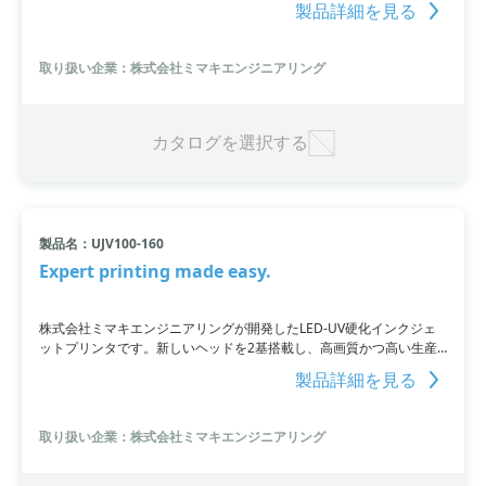
製品詳細を見る
フロアマットなどのインテリア、車やバイクのシートといった耐久性
が求められるものまで、幅広い領域で活用いただけます。
取り扱い企業：株式会社ミマキエンジニアリング
カタログを選択する
製品名：UJV100-160
Expert printing made easy.
株式会社ミマキエンジニアリングが開発したLED-UV硬化インクジェ
ットプリンタです。新しいヘッドを2基搭載し、高画質かつ高い生産
性、安定稼働を実現しています。NCU、NRS、MAPS4といった機能
製品詳細を見る
に加え、DASも搭載しており、作業の自動化が可能です。操作性能、
画質、速度、コストのバランスが優れており、エントリーレベルのユ
ーザーにも最適。
取り扱い企業：株式会社ミマキエンジニアリング