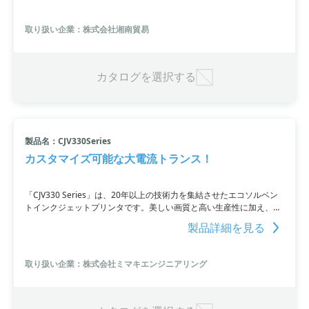
減できます。
取り扱い企業：株式会社湘南貿易
カタログを選択する
製品名：CJV330Series
カスタマイズ可能な大電流トランス！
「CJV330 Series」は、20年以上の技術力を集結させたエコソルベン
トインクジェットプリンタです。美しい画質と高い生産性に加え、省
作業をアシストする高付加価値機能を備え、お客様のニーズに合わせ
製品詳細を見る
たラインアップが充実しています。圧倒的な画質と高生産性、省作
業・省人化を実現し、未来の印刷を提供します。
取り扱い企業：株式会社ミマキエンジニアリング