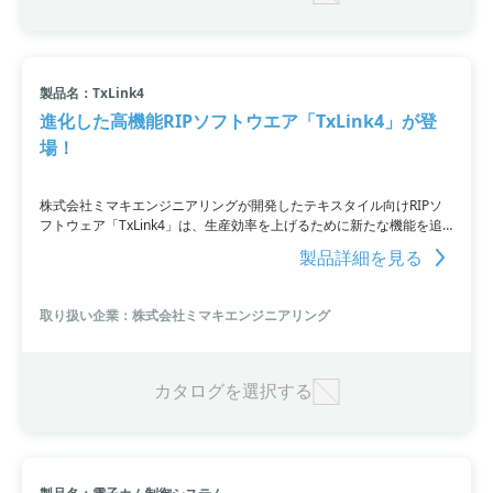
製品名：TxLink4
進化した高機能RIPソフトウエア「TxLink4」が登
場！
株式会社ミマキエンジニアリングが開発したテキスタイル向けRIPソ
フトウェア「TxLink4」は、生産効率を上げるために新たな機能を追
加しました。並列RIP機能により複数のデータを同時に処理し、作業
製品詳細を見る
効率を向上させることができます。また、バリアブルプリント機能に
よりユニフォームのチームオーダー生産に対応可能です。さらに、対
応フォーマットの拡充やPDF透明効果への対応、操作性の向上など、
取り扱い企業：株式会社ミマキエンジニアリング
機能改善も施されています。
カタログを選択する