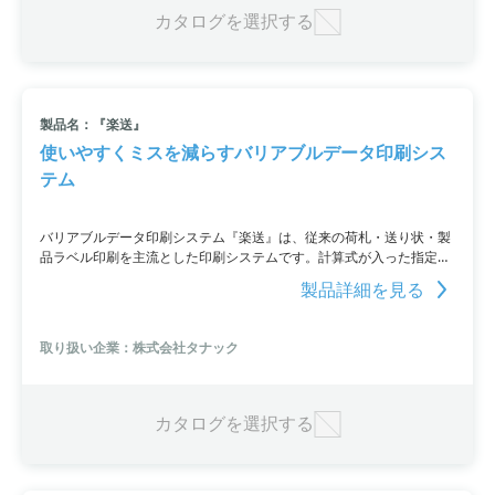
カタログを選択する
製品名：『楽送』
使いやすくミスを減らすバリアブルデータ印刷シス
テム
バリアブルデータ印刷システム『楽送』は、従来の荷札・送り状・製
品ラベル印刷を主流とした印刷システムです。計算式が入った指定伝
票にも対応可能な自由なデータベース項目設計が特徴であり、複数の
製品詳細を見る
運送会社の送り状の使い分けも簡単にできます。さらに、EDI連携や
郵便番号チェックなどの機能も搭載しており、印刷業務全般の効率化
に貢献します。
取り扱い企業：株式会社タナック
カタログを選択する