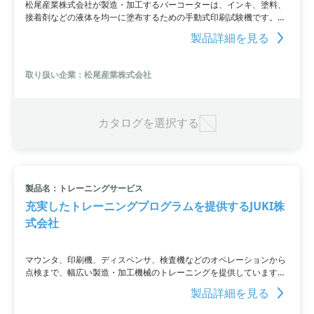
松尾産業株式会社が製造・加工するバーコーターは、インキ、塗料、
接着剤などの液体を均一に塗布するための手動式印刷試験機です。ス
テンレス製のワイヤが巻かれたステンレスの棒を使用し、ワイヤの溝
製品詳細を見る
で液の塗布量を調整して安定した膜厚を得ることができます。芯径の
種類も豊富で、銅箔やアルミ箔、プラスチックフィルム、紙、布など
にも塗布可能です。また、ワイヤーレスバーも取り扱っています。
取り扱い企業：松尾産業株式会社
カタログを選択する
製品名：トレーニングサービス
充実したトレーニングプログラムを提供するJUKI株
式会社
マウンタ、印刷機、ディスペンサ、検査機などのオペレーションから
点検まで、幅広い製造・加工機械のトレーニングを提供しています。
対面・オンラインの両方のトレーニングや、お客様のニーズに合わせ
製品詳細を見る
た柔軟な受講スタイルでの提供が可能です。