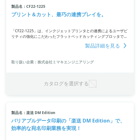
製品名：CF22-1225
小カテゴリ: 印刷機械
プリント＆カット、最巧の連携プレイを。
すべて条件を取り消す
「CF22-1225」は、インクジェットプリンタとの連携によるユーザビ
リティの強化にこだわったフラットベッドカッティングプロッタで
す。より簡単かつ正確な加工が可能。製造・加工機械や印刷機械のニ
製品詳細を見る
ーズに応えています。価格帯は500万円から1000万円。お問い合わせ
にて詳細をご確認ください。
取り扱い企業：株式会社ミマキエンジニアリング
カタログを選択する
製品名：楽送 DM Edition
バリアブルデータ印刷の「楽送 DM Edition」で、
効率的な宛名印刷業務を実現！