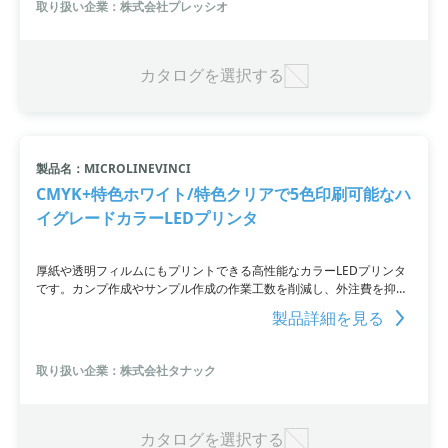
取り扱い企業：株式会社プレッシオ
現します。消耗品代金込みのメンテナンスサービスも用意。お問い合
わせやデモ機のご依頼、オンライン商談も歓迎しています。詳細はお
問い合わせまたはカタログをダウンロードしてください。
カタログを選択する
製品名：MICROLINEVINCI
CMYK+特色ホワイト/特色クリアで5色印刷可能なハ
イグレードカラーLEDプリンタ
厚紙や透明フィルムにもプリントできる高性能なカラーLEDプリンタ
です。カンプ作成やサンプル作成の作業工数を削減し、外注費を抑制
可能。様々な用紙に出力可能で、カンプの表現力、説得力を向上させ
製品詳細を見る
ます。特色ホワイト/特色クリアの追加色で、無限のイメージを表現す
ることが可能です。お問い合わせは、URLをご覧いただくか、直接お
問い合わせください。
取り扱い企業：株式会社タナック
カタログを選択する