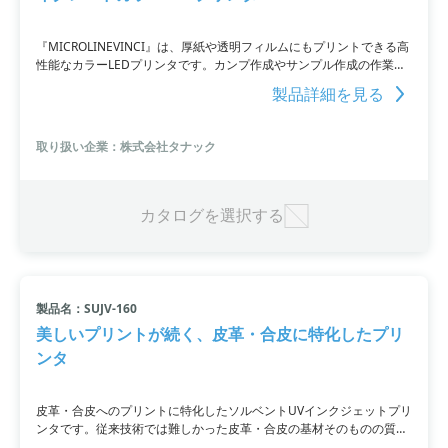
『MICROLINEVINCI』は、厚紙や透明フィルムにもプリントできる高
性能なカラーLEDプリンタです。カンプ作成やサンプル作成の作業工
数を削減し、外注費を抑制できます。さまざまな用紙に出力可能で
製品詳細を見る
す。特色ホワイト/特色クリアの追加色で、無限のイメージを表現でき
ます。
取り扱い企業：株式会社タナック
カタログを選択する
製品名：SUJV-160
美しいプリントが続く、皮革・合皮に特化したプリ
ンタ
皮革・合皮へのプリントに特化したソルベントUVインクジェットプリ
ンタです。従来技術では難しかった皮革・合皮の基材そのものの質感
を活かした印刷が可能で、バッグやシューズなどの小物からソファや