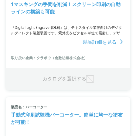
1マスキングの手間を削減！スクリーン印刷の自動
ラインの構築も可能
『Digital Light Engraver(DLE)』は、テキスタイル業界向けのデジタ
ルダイレクト製版装置です。紫外光をピクセル単位で照射し、デザイ
ンを版に直描して露光することで、高繊細な製版が可能。インクジェ
製品詳細を見る
ット特有の問題を回避し、再作成リスクを低減します。さらに、マス
キングの手間を削減するだけでなく、スクリーン印刷の自動ラインの
構築も可能です。製品は複数の機種ラインアップがあります。
取り扱い企業：クラボウ（倉敷紡績株式会社）
カタログを選択する
製品名：バーコーター
手動式印刷試験機バーコーター。簡単に均一な塗布
が可能！