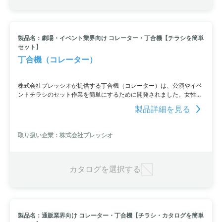
製品名：劇場・イベント業界向け コレーター・丁合機【チラシを簡単
セット】
丁合機（コレーター）
株式会社プレッシオが提供する丁合機（コレーター）は、公演やイベ
ントチラシのセット作業を簡単にするために開発されました。女性や
高齢者でも簡単に操作でき、細かい調整や整備も必要ありません。さ
製品詳細を見る
まざまなタイプの丁合機を取り揃えており、最大8,000セット/時の高
速処理が可能なものもあります。さらに、省スペース化や簡単な移動
も実現しており、40年以上の実績と4,000台以上の稼働台数が証明す
取り扱い企業：株式会社プレッシオ
る高品質・高耐久性を誇ります。お問い合わせやデモ実施、オンライ
ン商談なども受け付けています。
カタログを選択する
製品名：通販業界向け コレーター・丁合機【チラシ・カタログを簡単