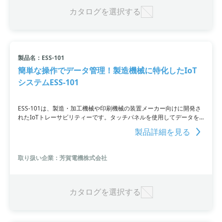
カタログを選択する
製品名：ESS-101
簡単な操作でデータ管理！製造機械に特化したIoT
システムESS-101
ESS-101は、製造・加工機械や印刷機械の装置メーカー向けに開発さ
れたIoTトレーサビリティーです。タッチパネルを使用してデータを
表示し、簡単にEXCELファイルで管理することができます。既存のシ
製品詳細を見る
ステムにも容易に接続可能であり、生産記録や品質情報を顧客に簡単
に提供可能。将来的にはAI学習や自動チューニングなどの機能への拡
張が可能です。
取り扱い企業：芳賀電機株式会社
カタログを選択する