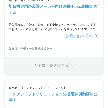
製品名：電子カム制御システム
切断機専門の装置メーカー向けの電子カム制御シス
テム
芳賀電機株式会社は、製造・加工機械向けにサーボシステムを提供し
ており、それにより電子カム制御システムを実現しています。このシ
ステムは、紙、段ボール、フィルム、薄板鋼板などさまざまな材料の
製品詳細を見る
切断をロータリ式切断機として制御します。特徴としては、タッチパ
ネルや上位コントローラからリアルタイムに設定が可能で、切断寸法
や電子カムパターンなどを自由に調整することができます。また、外
取り扱い企業：芳賀電機株式会社
部エンコーダ同期やレジマークによる切断補正機能も備えており、高
性能な切断機をご希望の装置メーカーにおすすめです。
カタログを選択する
製品名：【インクジェットソリューション】
インクジェットソリューションの活用事例動画を公
開！