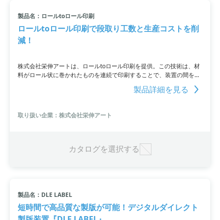
製品名：ロールtoロール印刷
ロールtoロール印刷で段取り工数と生産コストを削
減！
株式会社栄伸アートは、ロールtoロール印刷を提供。この技術は、材
料がロール状に巻かれたものを連続で印刷することで、装置の間を連
続的に流れるため、搬送工程に手間や装置を省くことができます。こ
製品詳細を見る
れにより、段取り工数と生産コストを削減することが可能です。ま
た、多色同時印刷やUVインキ対応も可能であり、基板や回路印刷、機
能性部品への応用も可能。
取り扱い企業：株式会社栄伸アート
カタログを選択する
製品名：DLE LABEL
短時間で高品質な製版が可能！デジタルダイレクト
製版装置『DLE LABEL』