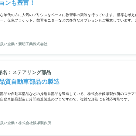
ョンも豊富！
な年代の方に人気のプリウスをベースに教習車の架装を行っています。指導を考え
ー、仮免ブラケット、教習モニターなどの多彩なオプションもご用意しています。
も寄与し、エコカーとしても高い評価を得ています。
扱い企業：新明工業株式会社
品名：ステアリング部品
品質自動車部品の製造
部品や自動車部品などの操縦系部品を製造している、株式会社飯塚製作所のステア
自動車部品製造と冷間鍛造製造のプロですので、複雑な形状にも対応可能です。
扱い企業：株式会社飯塚製作所