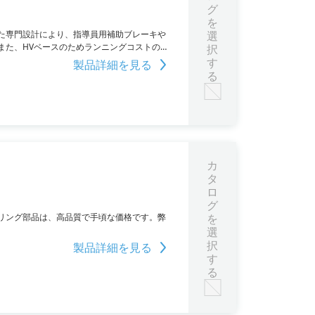
グ
を
た専門設計により、指導員用補助ブレーキや
選
また、HVベースのためランニングコストの低
択
す
製品詳細を見る
る
カ
タ
ロ
グ
リング部品は、高品質で手頃な価格です。弊
を
選
択
製品詳細を見る
す
る