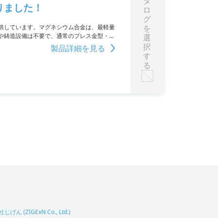
タ
りました！
ロ
グ
供しています。マグネシウム合金は、最軽量
を
や鋳造設備は不要で、通常のプレス金型・プ
選
択
製品詳細を見る
す
る
げん (ZIGExN Co., Ltd.)