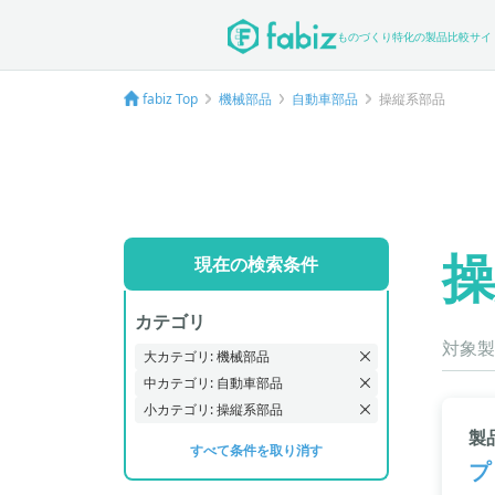
ものづくり特化の製品比較サイ
fabiz Top
機械部品
自動車部品
操縦系部品
操
現在の検索条件
カテゴリ
対象製
大カテゴリ: 機械部品
中カテゴリ: 自動車部品
小カテゴリ: 操縦系部品
製
すべて条件を取り消す
プ