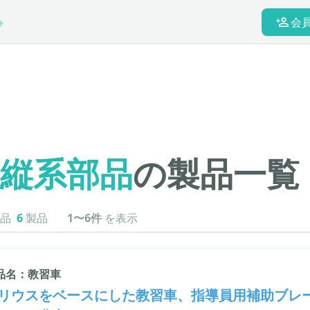
会
ト
縦系部品
の製品一覧
品
6
製品
1〜6件
を表示
品名：教習車
リウスをベースにした教習車、指導員用補助ブレ