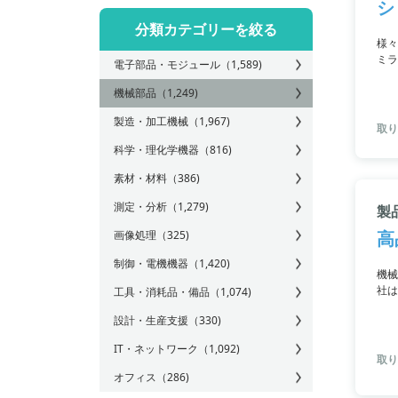
シ
分類カテゴリーを絞る
様々
ミラ
電子部品・モジュール
（1,589)
減に
機械部品
（1,249)
製造・加工機械
（1,967)
取り
科学・理化学機器
（816)
素材・材料
（386)
測定・分析
（1,279)
製
高
画像処理
（325)
制御・電機機器
（1,420)
機械
社は
工具・消耗品・備品
（1,074)
設計・生産支援
（330)
IT・ネットワーク
（1,092)
取り
オフィス
（286)