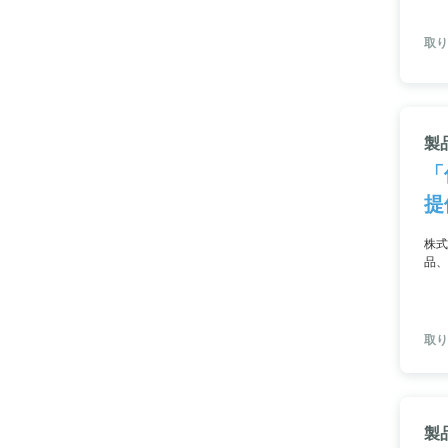
取り
製
「
提
株式
品、
精工
鋳造
取り
製