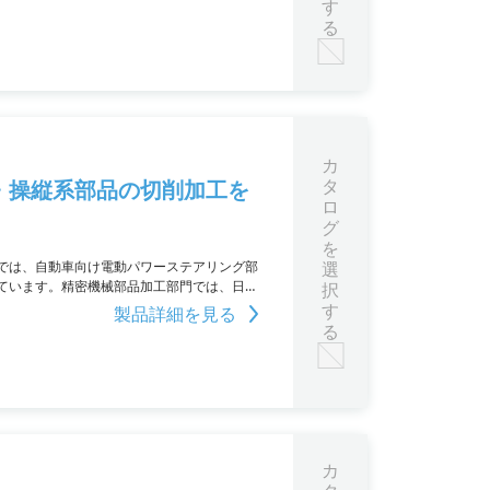
す
る
カ
タ
・操縦系部品の切削加工を
ロ
グ
を
では、自動車向け電動パワーステアリング部
選
ています。精密機械部品加工部門では、日本
択
ています。試作部門では、砂型鋳造品や石膏
す
製品詳細を見る
る
カ