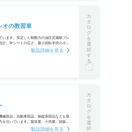
カ
タ
シオの教習車
ロ
グ
ています。安定した制動力の油圧式補助ブレ
を
計。Rrシートの広さ、最小回転半径の小さ
選
択
製品詳細を見る
す
る
カ
タ
へ
ロ
グ
機械部品、自動車部品、操縦系部品なども取
を
力を注いでいます。製造業、小売業、卸販売
選
択
製品詳細を見る