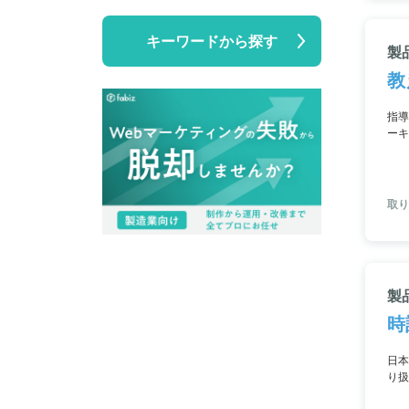
キーワードから探す
製
教
指導
ーキ
さも
取り
製
時
日本
り扱
業へ