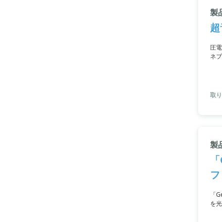
製
超
圧電
ネブ
取り扱
製品
「
フ
「G
を光
アッ