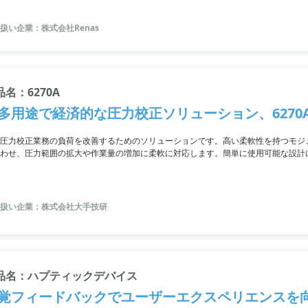
扱い企業：株式会社Renas
品名：6270A
多用途で経済的な圧力校正ソリューション、6270
圧力校正業務の負荷を改善するためのソリューションです。高い柔軟性を持つモジ
わせ、圧力範囲の拡大や作業量の増加に柔軟に対応します。簡単に使用可能な設計
最小限に抑え、工場内でのメンテナンスも可能です。圧力計・センサの幅広い圧力
機能も備えています。詳細やご相談はPDFダウンロードまたは問い合わせにてご確
扱い企業：株式会社大手技研
品名：ハプティックデバイス
覚フィードバックでユーザーエクスペリエンスを