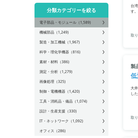
台湾
分類カテゴリーを絞る
す。
スリ
電子部品・モジュール
（1,589)
詳し
機械部品
（1,249)
取り扱
製造・加工機械
（1,967)
科学・理化学機器
（816)
素材・材料
（386)
製品
測定・分析
（1,279)
低
画像処理
（325)
大井
制御・電機機器
（1,420)
した
応し
工具・消耗品・備品
（1,074)
設計・生産支援
（330)
取り
IT・ネットワーク
（1,092)
オフィス
（286)