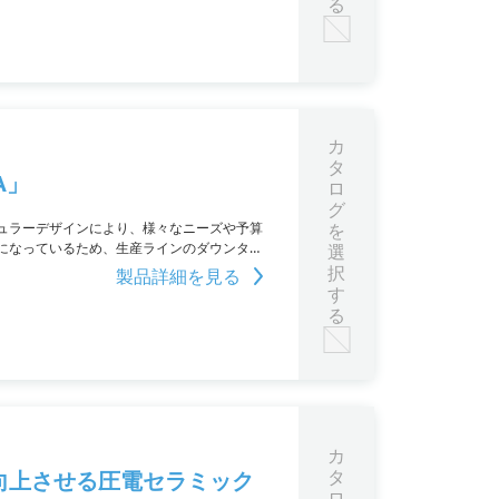
る
カ
タ
A」
ロ
グ
ュラーデザインにより、様々なニーズや予算
を
になっているため、生産ラインのダウンタイ
選
レンジを1台で校正し、高速かつ安定した圧力
択
製品詳細を見る
認ください。
す
る
カ
タ
向上させる圧電セラミック
ロ