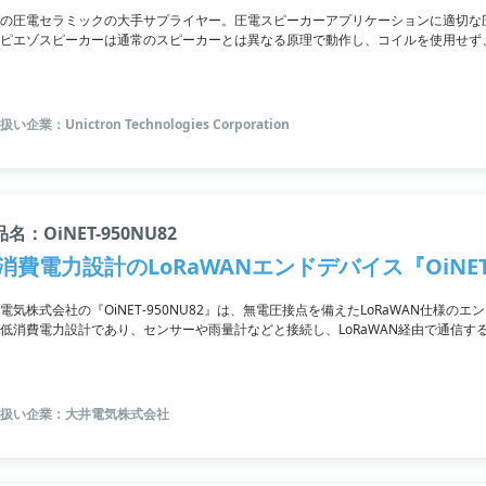
の圧電セラミックの大手サプライヤー。圧電スピーカーアプリケーションに適切な
ピエゾスピーカーは通常のスピーカーとは異なる原理で動作し、コイルを使用せず
ムなプロファイルになっています。特に平らで狭いスペースに設置するのに適して
くはPDF資料をご覧いただくか、お問い合わせください。
い企業：Unictron Technologies Corporation
名：OiNET-950NU82
消費電力設計のLoRaWANエンドデバイス『OiNET-
電気株式会社の『OiNET-950NU82』は、無電圧接点を備えたLoRaWAN仕様
低消費電力設計であり、センサーや雨量計などと接続し、LoRaWAN経由で通信
ており、LoRaSPNにも対応できます。
扱い企業：大井電気株式会社