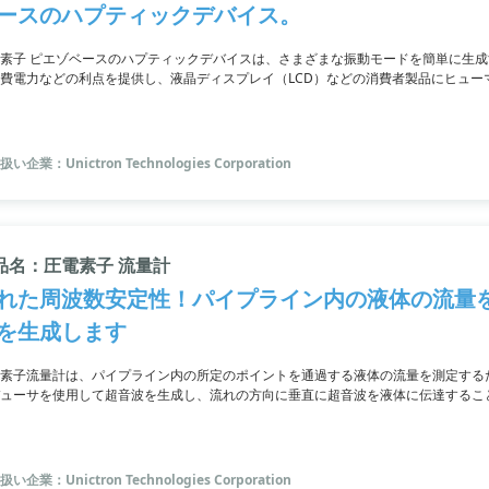
ースのハプティックデバイス。
素子 ピエゾベースのハプティックデバイスは、さまざまな振動モードを簡単に生
費電力などの利点を提供し、液晶ディスプレイ（LCD）などの消費者製品にヒュー
ドバックの実装により、リアルタイムの触覚を作成し、ユーザーエクスペリエンス
い企業：Unictron Technologies Corporation
品名：圧電素子 流量計
れた周波数安定性！パイプライン内の液体の流量
を生成します
素子流量計は、パイプライン内の所定のポイントを通過する液体の流量を測定する
ューサを使用して超音波を生成し、流れの方向に垂直に超音波を液体に伝達するこ
製品は、周波数安定性が高く、低消費電力な上に高信頼性を備えています。
い企業：Unictron Technologies Corporation