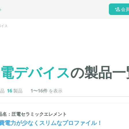
会
ト
バイス
圧電デバイス
の製品一
品
16
製品
1〜16件
を表示
品名：圧電セラミックエレメント
費電力が少なくスリムなプロファイル！