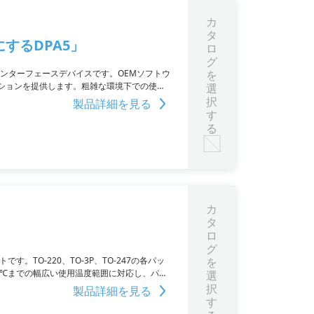
カ
タ
するDPA5」
ロ
グ
thインターフェースデバイスです。OEMソフトウ
を
ションを提供します。粗雑な環境下での使
選
ruckConnectソフトウェアライブラリが
択
製品詳細を見る
す
る
カ
タ
ロ
グ
TO-220、TO-3P、TO-247の各パッ
を
0℃までの幅広い使用温度範囲に対応し、パワ
選
択
製品詳細を見る
す