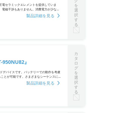
グ
圧電セラミックエレメントを提供していま
を
、電磁干渉もありません。消費電力が少なく
選
いて、ポータブルデバイスなどに最適です。
択
製品詳細を見る
す
る
カ
タ
950NU82』
ロ
グ
のエンドデバイスです。バッテリーでの動作を考慮
を
することが可能です。さまざまなシーケンスに対
選
択
製品詳細を見る
す
る