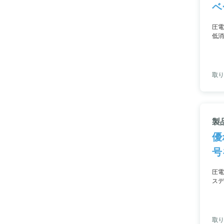
ベ
圧電
低消
ィー
取り扱
製
優
号
圧電
スデ
この
取り扱