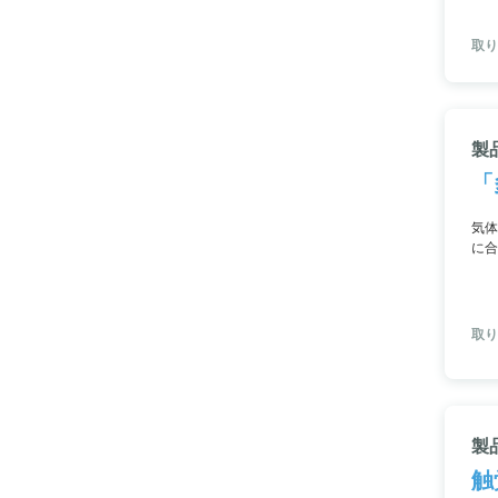
取り
製
「
気体
に合
ムを
制御
取り
製
触