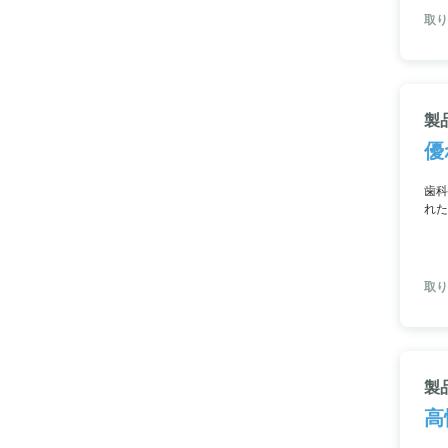
取り
製
優
歯科
れた
ファ
取り扱
製
高