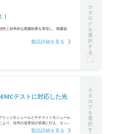
カ
タ
ス！
ロ
グ
頼性と効率的な噴霧効果を実現し、噴霧器、
を
選
択
製品詳細を見る
す
る
カ
タ
動車向けのEMCテストに対応した光
ロ
グ
を
に準拠したブリッジモジュールとサテライトモジュール
選
により、信号の送受信が容易に行え、セット
択
や妨害波電流注入にも対応しています。
す
製品詳細を見る