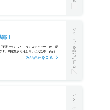
る
カ
タ
臓部！
ロ
グ
「圧電セラミックトランスデューサ」は、優
を
です。周波数安定性と高い出力効率、高品質
選
択
製品詳細を見る
す
る
カ
タ
ロ
グ