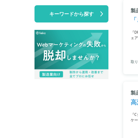
製
キーワードから探す
「
『D
ェア
用、
付属
取り
製
高
『C
ケー
ーデ