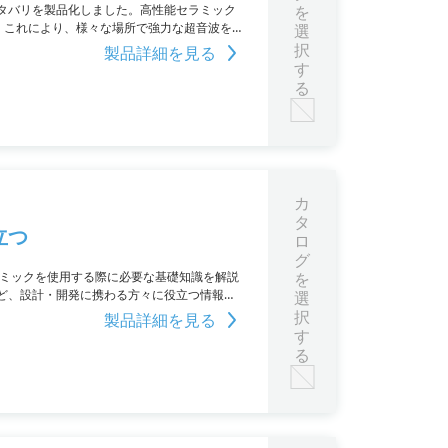
タバリを製品化しました。高性能セラミック
を
現。これにより、様々な場所で強力な超音波を生
選
択
製品詳細を見る
す
る
カ
タ
立つ
ロ
グ
ラミックを使用する際に必要な基礎知識を解説
を
ど、設計・開発に携わる方々に役立つ情報が
選
択
製品詳細を見る
す
る