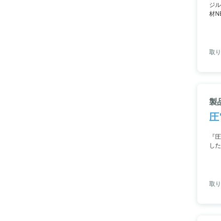
ジル
材N
成す
取り
製
圧
『圧
した
掲載
取り