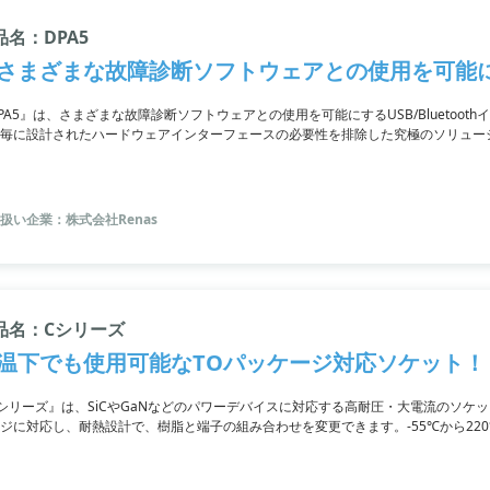
品名：DPA5
さまざまな故障診断ソフトウェアとの使用を可能に
PA5』は、さまざまな故障診断ソフトウェアとの使用を可能にするUSB/Bluetoo
毎に設計されたハードウェアインターフェースの必要性を排除した究極のソリュー
製品のアップグレードに柔軟に対応できるよう設計されており、DPA製品で使用可能なT
され、独自のソフトウェアの作成も可能です。
扱い企業：株式会社Renas
品名：Cシリーズ
温下でも使用可能なTOパッケージ対応ソケット！
シリーズ』は、SiCやGaNなどのパワーデバイスに対応する高耐圧・大電流のソケットです。
ジに対応し、耐熱設計で、樹脂と端子の組み合わせを変更できます。-55℃から22
バイス以外にも環境に合わせた治具を提案可能です。