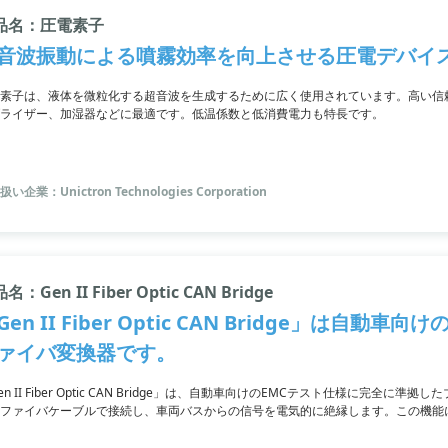
品名：圧電素子
音波振動による噴霧効率を向上させる圧電デバイ
素子は、液体を微粒化する超音波を生成するために広く使用されています。高い信
ライザー、加湿器などに最適です。低温係数と低消費電力も特長です。
い企業：Unictron Technologies Corporation
名：Gen II Fiber Optic CAN Bridge
Gen II Fiber Optic CAN Bridge」は自
ァイバ変換器です。
en II Fiber Optic CAN Bridge」は、自動車向けのEMCテスト仕様に完全
ファイバケーブルで接続し、車両バスからの信号を電気的に絶縁します。この機能
プが迅速になるのが特徴。すべてのCANプロトコルと互換性があり、放射妨害波