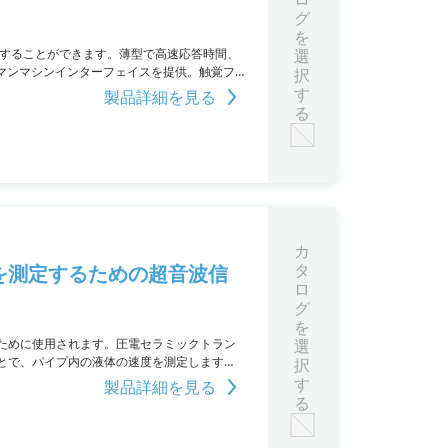
グ
を
成することができます。薄型で高速応答時間、
選
マンマシンインターフェイスを提供。触覚フ
択
を向上させます。
す
製品詳細を見る
る
カ
タ
を測定するための超音波信
ロ
グ
を
ために使用されます。圧電セラミックトラン
選
とで、パイプ内の液体の速度を測定します。
択
す
製品詳細を見る
る