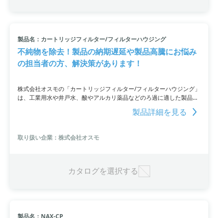
製品名：カートリッジフィルター/フィルターハウジング
不純物を除去！製品の納期遅延や製品高騰にお悩み
の担当者の方、解決策があります！
株式会社オスモの「カートリッジフィルター/フィルターハウジング」
は、工業用水や井戸水、酸やアルカリ薬品などのろ過に適した製品と
なっています。プレフィルターの「カートリッジ・フィルター」は、
製品詳細を見る
水中の微粒子(鉄錆、ゴミなど)を取り除くために必要です。製造の一
番初めに不純物を取り除き、その後の工程をスムーズにし、劣化を防
止します。また、フィルターを収納する「フィルターハウジング」も
取り扱い企業：株式会社オスモ
購入可能。安定した納入状況と短納期を実現し、比較的安価に製品を
提供しています。お問い合わせは、URLをご覧いただくか、お気軽に
お問い合わせください。
カタログを選択する
製品名：NAX-CP