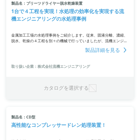
製品名：プリーツドライヤー脱水乾燥装置
1台で４工程を実現！水処理の効率化を実現する流
機エンジニアリングの水処理事例
金属加工工場の水処理事例をご紹介します。従来、固液分離、濃縮、
脱水、乾燥の４工程を別々の機械で行っていましたが、流機エンジニ
アリングの技術により、これらの工程を1台に集約。高濃度レアメタ
製品詳細を見る
ル含有水からレアメタルのみを濃度を下げずに高効率で回収すること
が可能となり、これにより設置費用やランニングコストの大幅削減を
実現しました。
取り扱い企業：株式会社流機エンジニアリング
カタログを選択する
製品名：CD型
高性能なコンプレッサードレン処理装置！