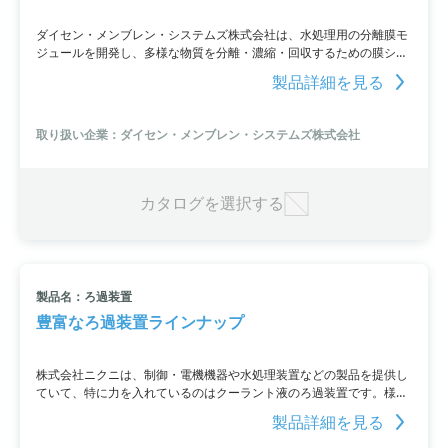
ダイセン・メンブレン・システムズ株式会社は、水処理用の分離膜モ
ジュールを開発し、多様な物質を分離・濃縮・回収するための膜シス
テムを提供しています。水溶性ポリマーや染料など、異なる分子量の
製品詳細を見る
物質を含む液中からの精製ニーズが高まっていますが、この膜は100μ
から数ナノメートルの範囲での分離が可能です。さらに、中空糸膜、
スパイラル膜、TB膜など、バリエーション豊かな膜モジュールを提供
取り扱い企業：ダイセン・メンブレン・システムズ株式会社
しています。豊富なノウハウと確かな技術により、ニーズに合った膜
モジュールシステムの実機設計・納入も可能です。詳細はカタログダ
ウンロードまたはお問い合わせにてご確認ください。
カタログを選択する
製品名：ろ過装置
豊富なろ過装置ラインナップ
株式会社ニクニは、制御・電機機器や水処理装置などの製品を提供し
ていて、特に力を入れているのはクーラント液のろ過装置です。様々
なろ過方式の製品を取り揃え、工作機械の保護や加工精度の維持、ス
製品詳細を見る
ラッジ廃棄の効率化などに貢献しています。