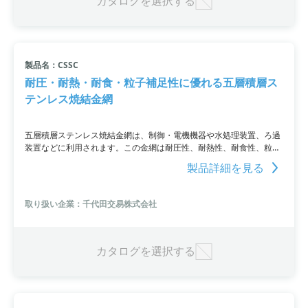
カタログを選択する
製品名：CSSC
耐圧・耐熱・耐食・粒子補足性に優れる五層積層ス
テンレス焼結金網
五層積層ステンレス焼結金網は、制御・電機機器や水処理装置、ろ過
装置などに利用されます。この金網は耐圧性、耐熱性、耐食性、粒子
補足性に優れており、コスト削減が実現可能です。あらゆる産業での
製品詳細を見る
使用に適しています。
取り扱い企業：千代田交易株式会社
カタログを選択する