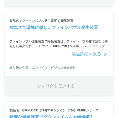
製品名：ファインバブル発生装置 YJ曝気装置
省エネで環境に優しいファインバブル発生装置
ファインバブル発生装置 YJ曝気装置は、ファインバブル排水処理に特
化した製品です。30Ｌ/min～5000L/minまでの幅広いラインナップを
提供しており、他社にはない高効率曝気で環境に優しい処理が可能で
製品詳細を見る
す。この装置は調整槽、曝気槽、ビルピットなどで活躍し、高分子か
ら低分子化した原水を使用して設備全体を快調に運転・安定化させま
す。さらに、加圧浮上装置が不要になり、悪臭分解効果も抜群です。
取り扱い企業：エンバイロ・ビジョン株式会社
ファインバブルによる圧壊やＯＨラジカル作用により有機物を分解
し、ＢＯＤ･ＣＯＤを低減させます。場所を取らず簡単な設置が可能
で、トラブルも少なくメンテナンスフリーで、近隣対策にも最適で
す。
カタログを選択する
製品名：QIC-LOCK（TM)マキシライン（TM）VMBFシリーズ
最適な濾過装置でダウンタイムを大幅短縮！