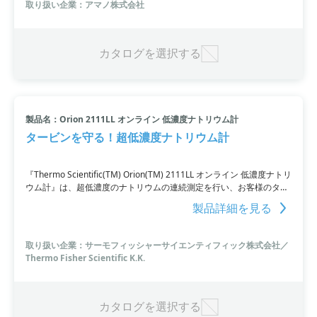
取り扱い企業：アマノ株式会社
カタログを選択する
製品名：Orion 2111LL オンライン 低濃度ナトリウム計
タービンを守る！超低濃度ナトリウム計
『Thermo Scientific(TM) Orion(TM) 2111LL オンライン 低濃度ナトリ
ウム計』は、超低濃度のナトリウムの連続測定を行い、お客様のター
ビンを保護します。超純水測定のニーズを上回る性能を持ち、有害な
製品詳細を見る
レベルのナトリウムを正確にリアルタイム表示します。腐食の原因と
なる堆積物を予防し、稼働時間を最大限に高めることができます。超
低濃度検出では0.01 ppbまでの検出が可能であり、安定性の高い測定
取り扱い企業：サーモフィッシャーサイエンティフィック株式会社／
を実現します。さらに、pHまたはORP測定モジュールを追加すること
Thermo Fisher Scientific K.K.
もできます。
カタログを選択する