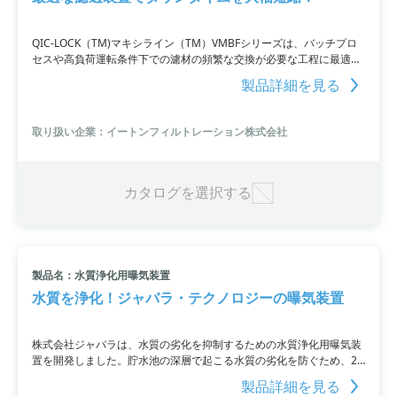
QIC-LOCK（TM)マキシライン（TM）VMBFシリーズは、バッチプロ
セスや高負荷運転条件下での濾材の頻繁な交換が必要な工程に最適な
水処理装置です。このスピンドル装置は取扱が簡単で、停止時間を大
製品詳細を見る
幅に短縮することができます。
取り扱い企業：イートンフィルトレーション株式会社
カタログを選択する
製品名：水質浄化用曝気装置
水質を浄化！ジャバラ・テクノロジーの曝気装置
株式会社ジャバラは、水質の劣化を抑制するための水質浄化用曝気装
置を開発しました。貯水池の深層で起こる水質の劣化を防ぐため、2
本の垂直円筒の一方の下部に空気を吹き込み、温度躍層を壊すことな
製品詳細を見る
く深層水を上昇させ、余った空気は大気中に放散。新鮮な水が深層に