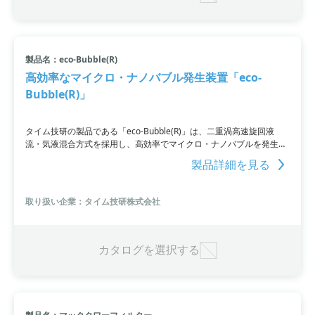
製品名：eco-Bubble(R)
高効率なマイクロ・ナノバブル発生装置「eco-
Bubble(R)」
タイム技研の製品である「eco-Bubble(R)」は、二重渦高速旋回液
流・気液混合方式を採用し、高効率でマイクロ・ナノバブルを発生さ
せる装置です。特許取得のDDHRS技術により、マイクロ・ナノバブ
製品詳細を見る
ルの発生や酸素水の作成がスピーディかつ安定して行えます。浮力が
小さく長時間水中を漂うマイクロ・ナノバブルは、気体を高効率で水
に溶け込ませることが可能。空気、酸素、オゾン、二酸化炭素、水素
取り扱い企業：タイム技研株式会社
などのガスを液体に溶け込ませる用途にお悩みの方におすすめです。
カタログを選択する