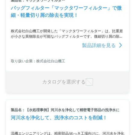
製品名：マックタワーフィルター
バッグフィルター「マックタワーフィルター」で微
細・軽量切り屑の除去を実現！
株式会社白山機工が開発した「マックタワーフィルター」は、比重差
が小さな異物除去が可能なバッグフィルターです。微細切り屑の除去
を実現し、最小圧力で処理流量を確保することができます。また、シ
製品詳細を見る
ンプルな構造で交換が容易。切り屑捕捉状態も目視で確認できます。
小型で省スペースなため施工も簡単です。詳細はPDFをダウンロード
するか、お気軽にお問い合わせください。
取り扱い企業：株式会社白山機工
カタログを選択する
製品名：【水処理事例】河川水を浄化して精密電子部品の洗浄水に
河川水を浄化して、洗浄水のコストを削減！
流機エンジニアリングは、精密部品/めっき工場向けに、河川水を浄化