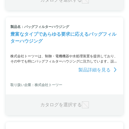
製品名：バッグフィルターハウジング
豊富なタイプであらゆる要求に応えるバッグフィル
ターハウジング
株式会社トーツーは、制御・電機機器や水処理装置を提供しており、
その中でも特にバッグフィルターハウジングに注力しています。設置
サイズ・流量・耐蝕性材質など、さまざまなタイプを取り揃えてお
製品詳細を見る
り、シンプル廉価タイプからＳＵＳ１６Ｌやオールポリプロピレン製
の高品質なタイプまで幅広いニーズに対応。また、サイド入口や上部
入口など、さまざまな要求にも対応できるよう、タイプ別にラインア
取り扱い企業：株式会社トーツー
ップを揃えています。
カタログを選択する