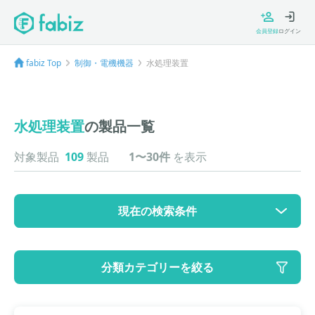
会員登録
ログイン
fabiz Top
制御・電機機器
水処理装置
水処理装置
の製品一覧
対象製品
109
製品
1〜30件
を表示
現在の検索条件
カテゴリ
分類カテゴリーを絞る
大カテゴリ: 制御・電機機器
中カテゴリ: 水処理装置