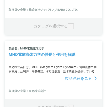
送られて水質が浄化されます。ジャバラ・テクノロジーの曝気装置
は、水処理装置や制御・電機機器に使われる高性能な製品です。
取り扱い企業：株式会社ジャバラ／JABARA CO.,LTD.
カタログを選択する
製品名：MHD電磁流体力学
MHD電磁流体力学の特長と作用を解説
東光株式会社は、MHD（Magneto-Hydro-Dynamics）電磁流体力学
を利用した制御・電機機器、水処理装置、活水装置を提供している企
業です。投資量では、MHD流れにおける圧損発生の例やMHD作用の
製品詳細を見る
条件、そして特長である「無雑」について詳しく解説しています。
取り扱い企業：東光株式会社