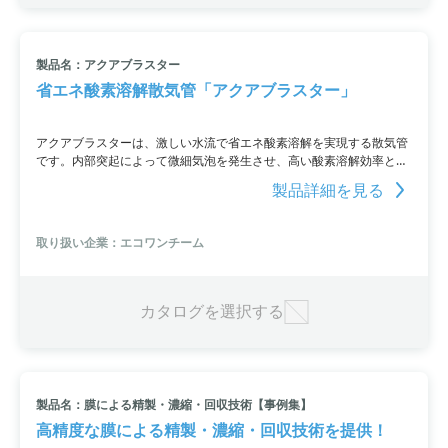
製品名：アクアブラスター
省エネ酸素溶解散気管「アクアブラスター」
アクアブラスターは、激しい水流で省エネ酸素溶解を実現する散気管
です。内部突起によって微細気泡を発生させ、高い酸素溶解効率と強
力な撹拌対流を実現します。既設水槽に導入することで加圧浮上装置
製品詳細を見る
が不要な散気装置として使用可能。酸素溶解効率の向上により、微生
物の好気呼吸をサポートし、代謝及び生物分解能力を最大限に引き上
げます。電気消費量の削減、汚泥の削減、CO2の削減、悪臭防止など
取り扱い企業：エコワンチーム
の効果もあり。詳細はPDF資料をご覧いただくか、お気軽にお問い合
わせください。
カタログを選択する
製品名：膜による精製・濃縮・回収技術【事例集】
高精度な膜による精製・濃縮・回収技術を提供！