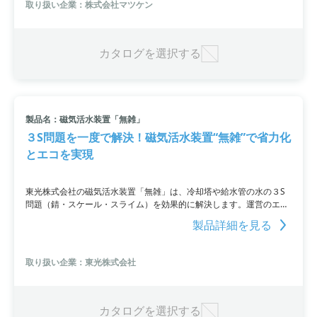
取り扱い企業：株式会社マツケン
くか、お問い合わせください。
カタログを選択する
製品名：磁気活水装置「無雑」
３S問題を一度で解決！磁気活水装置“無雑”で省力化
とエコを実現
東光株式会社の磁気活水装置「無雑」は、冷却塔や給水管の水の３S
問題（錆・スケール・スライム）を効果的に解決します。運営のエネ
ルギー増大や薬品費用の増大、生産への悪影響を防止。さらに、省力
製品詳細を見る
化やエコにも貢献します。詳細なお問い合わせはURLをご覧いただく
か、直接お問い合わせください。オープン価格です。参照：
https://www.ipros.jp/product/detail/244086011
取り扱い企業：東光株式会社
カタログを選択する