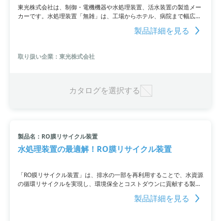
東光株式会社は、制御・電機機器や水処理装置、活水装置の製造メー
カーです。水処理装置「無雑」は、工場からホテル、病院まで幅広い
用途で利用され、薬品や経費の削減、省エネの事例も豊富にありま
製品詳細を見る
す。無雑は水の諸問題を根本から解決。磁気活水装置として機能して
います。用途別に効果を写真付きで紹介しているので、詳細は基本情
報もしくはカタログをご覧ください。価格についてはお問い合わせく
取り扱い企業：東光株式会社
ださい。
カタログを選択する
製品名：RO膜リサイクル装置
水処理装置の最適解！RO膜リサイクル装置
「RO膜リサイクル装置」は、排水の一部を再利用することで、水資源
の循環リサイクルを実現し、環境保全とコストダウンに貢献する製品
です。廃水処理後の放流水を高度処理し再利用することで、水資源の
製品詳細を見る
大切さを実感しながらSDGsへの取り組みを進めることが可能。RO膜
による純水への再生、工場用用水の費用削減、省エネや省スペース設
計など、様々な特長も備えています。詳細はPDF資料をご参照いただ