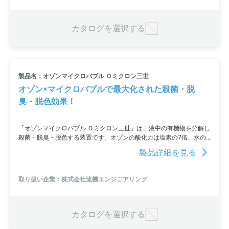
カタログを選択する
製品名：オゾンマイクロバブル Ｏミクロン三世
オゾン×マイクロバブルで最大化された殺菌・脱
臭・脱色効果！
「オゾンマイクロバブル Ｏミクロン三世」は、液中の有機物を分解し
殺菌・脱臭・脱色する装置です。オゾンの酸化力は塩素の7倍、水の
殺菌・脱臭・脱色に非常に高い効果を発揮。また、オゾン排気が出な
製品詳細を見る
いため、排オゾン装置が不要です。実際の素材でサンプル分析/テスト
を実施しています。ご希望の際はフォームよりお申込みください。
取り扱い企業：株式会社流機エンジニアリング
カタログを選択する