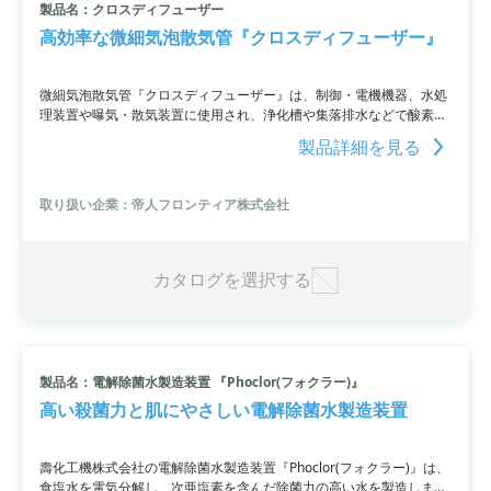
製品名：クロスディフューザー
高効率な微細気泡散気管『クロスディフューザー』
微細気泡散気管『クロスディフューザー』は、制御・電機機器、水処
理装置や曝気・散気装置に使用され、浄化槽や集落排水などで酸素溶
存効率を向上させます。特殊ポリウレタン繊維を用いた織目から大量
製品詳細を見る
の微細気泡を発生させ、停止時には織目が塞がり汚泥の侵入を防止。
低圧損失なので、消費電力の抑制にも貢献します。
取り扱い企業：帝人フロンティア株式会社
カタログを選択する
製品名：電解除菌水製造装置 『Phoclor(フォクラー)』
高い殺菌力と肌にやさしい電解除菌水製造装置
壽化工機株式会社の電解除菌水製造装置『Phoclor(フォクラー)』は、
食塩水を電気分解し、次亜塩素を含んだ除菌力の高い水を製造しま