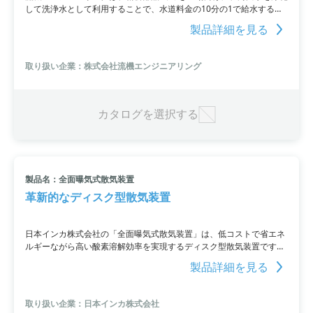
して洗浄水として利用することで、水道料金の10分の1で給水するこ
とができるシステムを提案しています。河川水を使用することで、浄
製品詳細を見る
化利用による水道水の90%オフを実現し、ランニングコストの低減を
実現しました。詳細な情報はPDF資料をご覧いただくか、お問い合わ
せください。
取り扱い企業：株式会社流機エンジニアリング
カタログを選択する
製品名：全面曝気式散気装置
革新的なディスク型散気装置
日本インカ株式会社の「全面曝気式散気装置」は、低コストで省エネ
ルギーながら高い酸素溶解効率を実現するディスク型散気装置です。
曝気槽のブロワーを停止せずに洗浄することができるため、メンテナ
製品詳細を見る
ンスの時間を短縮することができます。
取り扱い企業：日本インカ株式会社