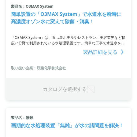
製品名：O3MAX System
すべて条件を取り消す
簡単設置の「O3MAX System」で水道水を瞬時に
高濃度オゾン水に変えて除菌・消臭！
「O3MAX System」は、五つ星ホテルやレストラン、美容業界など幅
広い分野で利用されている水処理装置です。簡単な工事で水道水をオ
ゾン水に変えることができ、野菜や調理器具、機器などを除菌・消臭
製品詳細を見る
します。手間のかからないメンテナンスと低ランニングコストが特長
です。詳細はPDF資料をご覧いただくか、お問い合わせください。
取り扱い企業：双葉化学株式会社
カタログを選択する
製品名：無雑
画期的な水処理装置「無雑」が水の諸問題を解決！