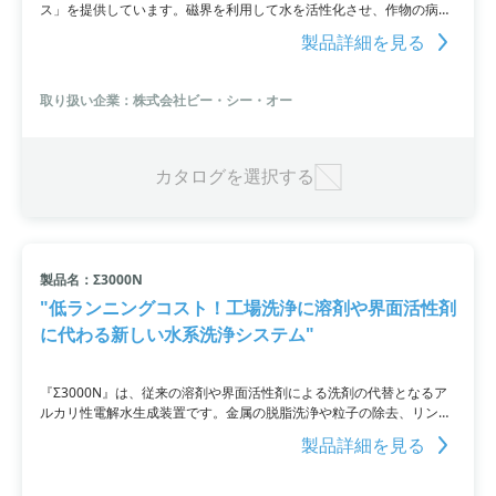
ス」を提供しています。磁界を利用して水を活性化させ、作物の病気
を抑制するだけでなく、農薬・液肥の使用量を削減し、土壌の改善に
製品詳細を見る
も効果を発揮。さらに、塩害を緩和する効果もあり。雑菌の減少やコ
ストダウンも図れ、作物の育ちが良くなります。詳細はPDF資料をご
覧いただくか、お問い合わせください。
取り扱い企業：株式会社ビー・シー・オー
カタログを選択する
製品名：Σ3000N
"低ランニングコスト！工場洗浄に溶剤や界面活性剤
に代わる新しい水系洗浄システム"
『Σ3000N』は、従来の溶剤や界面活性剤による洗剤の代替となるア
ルカリ性電解水生成装置です。金属の脱脂洗浄や粒子の除去、リンス
水として使用可能な、工場洗浄用途に特化したモデルです。低ランニ
製品詳細を見る
ングコストであり、アルミニウムや銅合金の洗浄にも対応していま
す。