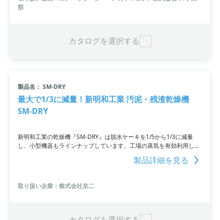
２％ＦＳです。
部
カタログを選択する
製品名： SM-DRY
最大で1/3に減量！新明和工業 汚泥・残渣乾燥機
SM-DRY
新明和工業の乾燥機『SM-DRY』は脱水ケーキを1/5から1/3に減量
し、小型機器もラインナップしています。工場の蒸気を有効利用し稼
働するので省エネ効果があり、全国ネット８０カ所の安心サポート体
製品詳細を見る
制でメンテナンスもお任せ。水処理経験豊富な専門営業が設置事例も
交えてご提案をさせていただきます。
取り扱い企業：株式会社京二
カタログを選択する