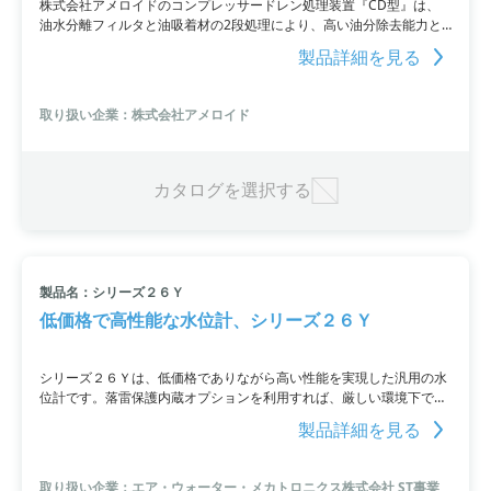
株式会社アメロイドのコンプレッサードレン処理装置『CD型』は、
油水分離フィルタと油吸着材の2段処理により、高い油分除去能力と
低いランニングコストを実現しています。油水分離フィルタで油分濃
製品詳細を見る
度20ppm前後まで処理し、油吸着材でさらに油分濃度5ppm以下にま
で除去し、水質汚濁防止法の排水基準をクリアします。油水分離フィ
ルタは半永久的に使用できるため、消耗品交換サイクルを延長し、低
取り扱い企業：株式会社アメロイド
コストでの処理が可能です。
カタログを選択する
製品名：シリーズ２６Ｙ
低価格で高性能な水位計、シリーズ２６Ｙ
シリーズ２６Ｙは、低価格でありながら高い性能を実現した汎用の水
位計です。落雷保護内蔵オプションを利用すれば、厳しい環境下でも
使用できます。優れた温度特性を持っており、温度変化による出力誤
製品詳細を見る
差をデジタル補正することが可能です。ゲージ圧とシールドゲージ圧
の２種類があり、立ち上がり時間が早く省エネシステムへの組み込み
にも適しています。最大計測レンジは２００ｍであり、直線性は０．
取り扱い企業：エア・ウォーター・メカトロニクス株式会社 ST事業