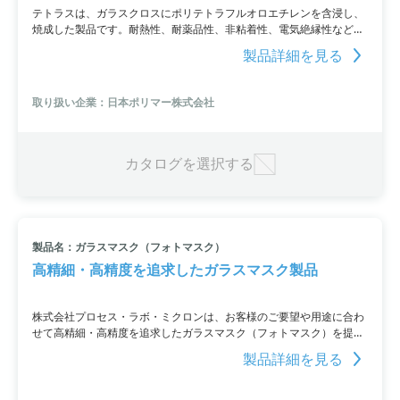
テトラスは、ガラスクロスにポリテトラフルオロエチレンを含浸し、
焼成した製品です。耐熱性、耐薬品性、非粘着性、電気絶縁性など
PTFEの特性を活かしながら、ガラスクロスの柔軟性と機械的特性も兼
製品詳細を見る
ね備えています。広範囲な使用温度範囲（－100℃～＋260℃）で使
用可能であり、さまざまな用途に活用できます。さらに、ガラスクロ
スだけでなく、メッシュやアラミドを基材にした製品も取り揃えてい
取り扱い企業：日本ポリマー株式会社
ます。フッ素樹脂、テフロン、ファブリックなどの用途に最適であ
り、搬送ベルトや耐熱シールなどにも使用されています。
カタログを選択する
製品名：ガラスマスク（フォトマスク）
高精細・高精度を追求したガラスマスク製品
株式会社プロセス・ラボ・ミクロンは、お客様のご要望や用途に合わ
せて高精細・高精度を追求したガラスマスク（フォトマスク）を提供
しています。品質とコストにフレキシブルに対応し、エマルジョンガ
製品詳細を見る
ラスマスク（ソーダ）対応やクロムガラスマスク（ソーダ＆石英）対
応など、幅広い製品を取り揃えているのが特徴。厳重な検査体制の中
で製品を検査し、品質を保障しています。