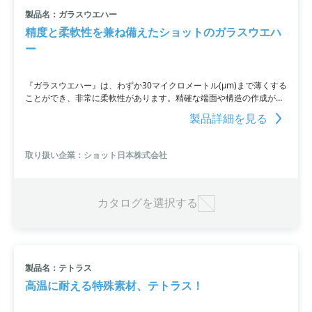
製品名：ガラスウエハー
すべて条件を取り消す
精度と柔軟性を兼ね備えたショットのガラスウエハ
ー
『ガラスウエハー』は、わずか30マイクロメートル(μm)まで薄くする
ことができ、非常に柔軟性があります。精確な端面や構造の作成が可
能であり、診断機器の進歩に大きく貢献します。基板素材は透過率が
製品詳細を見る
高く、自家蛍光が低いことが特長です。
取り扱い企業：ショット日本株式会社
カタログを選択する
製品名：テトラス
高温に耐える特殊素材、テトラス！