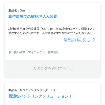
製品名：Gsn
真空環境での樹脂埋込み装置
試料研磨用真空含浸装置『Gsn』は、微細試料のエポキシ樹脂埋込を
実現するための装置です。真空状態の中で樹脂の注入が可能であり、
真空から大気圧へのスロー開放も行えます。広いチャンバーでテーブ
製品詳細を見る
ルを回転させることなど、そのほかにも様々なニーズに対応可能で
す。
取り扱い企業：アイエムティー株式会社
カタログを選択する
製品名：リフティングシリンダー HS
最適なハンドリングソリューション！