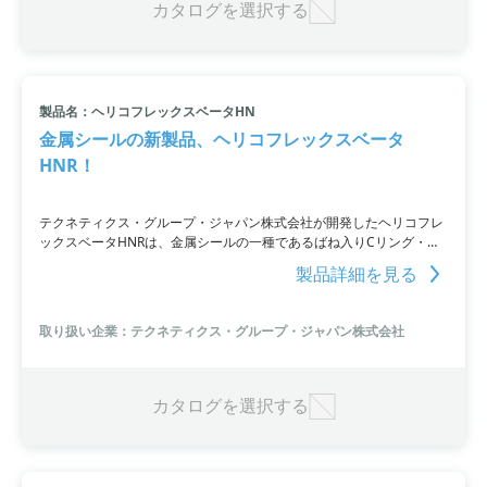
カタログを選択する
製品名：ヘリコフレックスベータHN
金属シールの新製品、ヘリコフレックスベータ
HNR！
テクネティクス・グループ・ジャパン株式会社が開発したヘリコフレ
ックスベータHNRは、金属シールの一種であるばね入りCリング・メ
タルシールです。特殊加工が施されたばねにより、従来のシールと比
製品詳細を見る
べて30％程度も設計締付圧力を低減できます。さらに、正圧や高温の
環境下でも機能を損なうことなく使用可能です。
取り扱い企業：テクネティクス・グループ・ジャパン株式会社
カタログを選択する