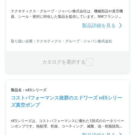
テクネティクス・グループ・ジャパン株式会社は、機械部品や真空機
器、シール・密封に特化した製品を提供しています。NWフランジ用
QDSシールは、ヘリコフレックス・デルタシールと専用クランプで構
製品詳細を見る
成されており、クイックディスコネクトシステムを採用。この概要資
料では、NW呼径、DN呼径、シール仕様、QDS仕様などの製品仕様に
ついて詳しくご紹介しています。
取り扱い企業：テクネティクス・グループ・ジャパン株式会社
カタログを選択する
製品名：nESシリーズ
コストパフォーマンス抜群のエドワーズ nESシリー
ズ真空ポンプ
nESシリーズは、コストパフォーマンスに優れた1段式のロータリベー
ンポンプです。熱処理、乾燥、コーティング、滅菌、油・樹脂脱気、
食品加工、リーク検出、真空断熱、シリンダ充填など様々な製造業に
製品詳細を見る