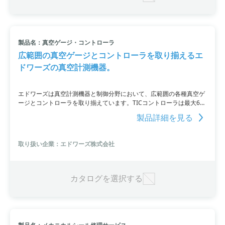
製品名：真空ゲージ・コントローラ
広範囲の真空ゲージとコントローラを取り揃えるエ
ドワーズの真空計測機器。
エドワーズは真空計測機器と制御分野において、広範囲の各種真空ゲ
ージとコントローラを取り揃えています。TICコントローラは最大6種
類の真空ゲージをサポート。さらにターボ分子ポンプも同時に制御す
製品詳細を見る
るタイプなど、充実したシリーズを提供しています。様々なガスの種
類を選択することで正しい圧力表示に自動補正され、PCとの接続によ
り状態表示や集中監視が可能です。また、小型・軽量なラックマウン
取り扱い企業：エドワーズ株式会社
トサイズにこだわり、使いやすさを追求しています。詳細はお問い合
わせまたはカタログをご覧ください。
カタログを選択する