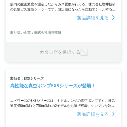
袋内の酸素濃度を測定しながらガス置換が行える、株式会社増井技研
の真空ガス置換シーラーです。設定値になったら自動でシールするこ
とができるため、手間のかかる針刺し検査が不要となります。
製品詳細を見る
取り扱い企業：株式会社増井技研
カタログを選択する
製品名：EXSシリーズ
高性能な真空ポンプEXSシリーズが登場！
エドワーズのEXSシリーズは、ミドルレンジの真空ポンプです。排気
速度450m3/hrと750m3/hrの2モデルから選択可能。シンプルな制御
設計により低いランニングコストを実現し、高い信頼性と優れた排気
製品詳細を見る
速度を提供しています。インバーター搭載で消費電力を低減。
750m3/hrモデルではブローオフバルブ機能も備え、さらなる省エネ
効果を実現します。幅広い用途に適応できるパージ機能と高電圧仕様