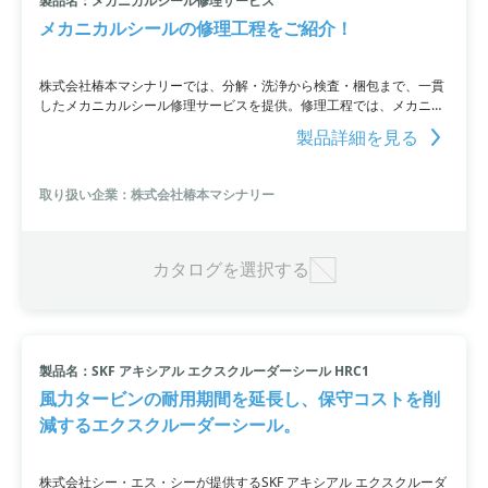
製品名：メカニカルシール修理サービス
メカニカルシールの修理工程をご紹介！
株式会社椿本マシナリーでは、分解・洗浄から検査・梱包まで、一貫
したメカニカルシール修理サービスを提供。修理工程では、メカニカ
ルシールを分解し、部品の確認を行う「分解」工程や、割れやクラッ
製品詳細を見る
クがないか確認するための「粗研磨・ラッピング」工程などを行って
いて、高品質な修理を実現しています。PDF資料をご覧いただくか、
お問い合わせください。
取り扱い企業：株式会社椿本マシナリー
カタログを選択する
製品名：SKF アキシアル エクスクルーダーシール HRC1
風力タービンの耐用期間を延長し、保守コストを削
減するエクスクルーダーシール。
株式会社シー・エス・シーが提供するSKF アキシアル エクスクルーダ