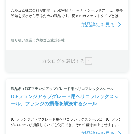
六菱ゴム株式会社が開発した水密扉「ヘキサ ・シールドア」は、重要
設備を浸水から守るための製品です。従来のガスケットタイプとは異
なり、セルフシールタイプのリップシールを使用することにより、ト
製品詳細を見る
ルク管理不要で安定した止水性能を確保しています。さらに、後施工
も可能。内外圧にも対応しています。詳細はPDF資料をご覧いただく
か、お問い合わせください。
取り扱い企業：六菱ゴム株式会社
カタログを選択する
製品名：ICFフランジアップグレード用ヘリコフレックスシール
ICFフランジアップグレード用ヘリコフレックスシ
ール、フランジの損傷を解決するシール
ICFフランジアップグレード用ヘリコフレックスシールは、ICFフラン
ジのエッジが損傷していても使用でき、その性能を向上させます。ヘ
リコフレックスはエッジを避けてシールし、フランジのエッジの損傷
製品詳細を見る