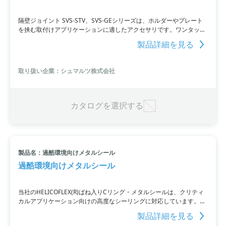
隔壁ジョイント SVS-STV、SVS-GEシリーズは、ホルダーやプレート
を挟む取付けアプリケーションに適したアクセサリです。ワンタッチ
ホースコネクタのタイプ（SVS-STV）と、ネジが切れているタイプ
製品詳細を見る
（SVS-GE）をラインアップしているため、ホースやエジェクタ、装
置との取付が容易です。
取り扱い企業：シュマルツ株式会社
カタログを選択する
製品名：過酷環境向けメタルシール
過酷環境向けメタルシール
当社のHELICOFLEX(R)ばね入りCリング・メタルシールは、クリティ
カルアプリケーション向けの高度なシーリングに対応しています。加
速器をはじめ、航空宇宙、核融合炉、原子力発電所、極低温、半導体
製品詳細を見る
製造設備など過酷な環境で使用されています。