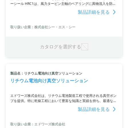
ーシール HRC1は、風力タービン主軸のベアリングに異物混入を防止
する製品です。この耐摩耗性に優れた特殊ポリウレタン素材製のシー
製品詳細を見る
ルは、軸受破損やダウンタイム、コスト上昇を未然に防ぐことができ
ます。簡単に取り付けられるワンタッチ機構が付いた鋼製バンドクラ
ンプも装備。風力タービンの信頼性向上と保守コストの削減を実現し
取り扱い企業：株式会社シー・エス・シー
ています。お問い合わせはリンク先からお願いします。
カタログを選択する
製品名：リチウム電池向け真空ソリューション
リチウム電池向け真空ソリューション
エドワーズ株式会社は、リチウム電池製造工程で使用される真空ポン
プを提供。特に乾燥工程において豊富な知識と実績を持ち、最適な真
空ソリューションを提案しています。詳細はPDF資料を参照いただく
製品詳細を見る
か、お問い合わせください。
取り扱い企業：エドワーズ株式会社