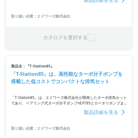
関わる用途で使われています。排気速度は40～750m3/hrであり、到
達圧力は6～50Pa（ガスバラストオフ）および70～150Pa（ガスバラ
ストオン）。中国天津工場製のものはメカニカルブースターEHとの接
取り扱い企業：エドワーズ株式会社
続が可能であり、ポンプの排気速度と到達圧力を向上させることがで
きます。
カタログを選択する
製品名：『T-Station85』
「T-Station85」は、高性能なターボ分子ポンプを
搭載した低コストでコンパクトな排気セット
「T-Station85」は、エドワーズ株式会社が開発したターボ排気セット
であり、ベアリング式ターボ分子ポンプnEXT85とロータリポンプま
たはダイヤフラムポンプを組み合わせ、コントローラを搭載した製品
製品詳細を見る
です。シンプルな操作性とアクティブゲージ、ベントバルブの制御が
可能であり、研究室でのニーズに適合しています。メインフランジは
３種類の選択肢があります。
取り扱い企業：エドワーズ株式会社