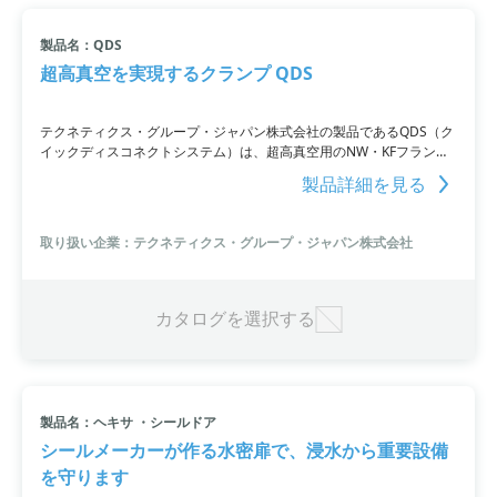
製品名：QDS
超高真空を実現するクランプ QDS
テクネティクス・グループ・ジャパン株式会社の製品であるQDS（ク
イックディスコネクトシステム）は、超高真空用のNW・KFフランジ
に対応した専用クランプです。組み込み時間を短縮しながら、高い真
製品詳細を見る
空を実現。作業者の被曝低減や限られたメンテナンススペースでの使
用にも適しています。非磁性オプションもあり。製品の詳細について
はお問い合わせください。
取り扱い企業：テクネティクス・グループ・ジャパン株式会社
カタログを選択する
製品名：ヘキサ ・シールドア
シールメーカーが作る水密扉で、浸水から重要設備
を守ります