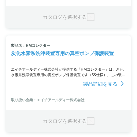
カタログを選択する
製品名：HMコレクター
炭化水素系洗浄装置専用の真空ポンプ保護装置
エイチアールディー株式会社が提供する「HMコレクター」は、炭化
水素系洗浄装置専用の真空ポンプ保護装置です（SS仕様）。この装置
は、環境対策活動を推進しISO14001取得に貢献するため、高性能・
製品詳細を見る
コンパクトな捕捉フィルターシステムを備えています。捕捉された洗
浄剤は自動的にN2により排出され、焼結金属フィルターの設置で交換
が不要です。価格についてはオープン価格となっており、詳細につい
取り扱い企業：エイチアールディー株式会社
てはお問い合わせください。
カタログを選択する