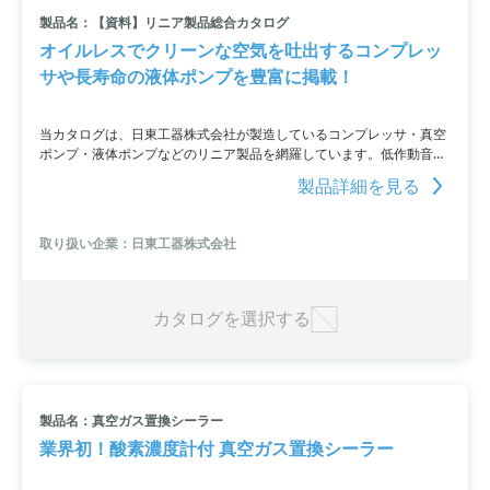
製品名：【資料】リニア製品総合カタログ
すべて条件を取り消す
オイルレスでクリーンな空気を吐出するコンプレッ
サや長寿命の液体ポンプを豊富に掲載！
当カタログは、日東工器株式会社が製造しているコンプレッサ・真空
ポンプ・液体ポンプなどのリニア製品を網羅しています。低作動音・
低振動でオイルレスのクリーンな空気を吐出するコンプレッサや、低
製品詳細を見る
消費電流・長寿命の液体ポンプまで幅広く掲載。豊富な製品ラインア
ップと製品の選定に役立つ情報が掲載されているので、是非ご活用く
ださい。詳細はPDF資料をご覧いただくか、お問い合わせをお願いし
取り扱い企業：日東工器株式会社
ます。
カタログを選択する
製品名：真空ガス置換シーラー
業界初！酸素濃度計付 真空ガス置換シーラー