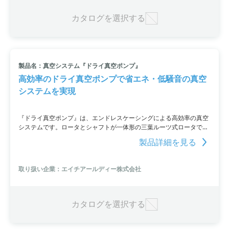
も対応しています。
カタログを選択する
製品名：真空システム『ドライ真空ポンプ』
高効率のドライ真空ポンプで省エネ・低騒音の真空
システムを実現
『ドライ真空ポンプ』は、エンドレスケーシングによる高効率の真空
システムです。ロータとシャフトが一体形の三葉ルーツ式ロータで、
低騒音・低振動を実現しています。内部潤滑剤を使用しないため、真
製品詳細を見る
空側への油の逆流もなく、作業環境及び作業者の健康も守られるので
安心です。また、分割ケーシングにより分解や内部点検も容易で、長
期連続運転や維持管理も簡単に行えます。さらに、凝縮性気体のドレ
取り扱い企業：エイチアールディー株式会社
ン回収も可能で、耐久力も抜群です。
カタログを選択する