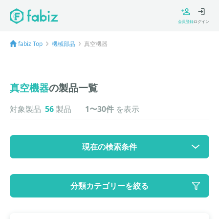
会員登録
ログイン
fabiz Top
機械部品
真空機器
真空機器
の製品一覧
対象製品
56
製品
1〜30件
を表示
現在の検索条件
カテゴリ
分類カテゴリーを絞る
大カテゴリ: 機械部品
中カテゴリ: 真空機器