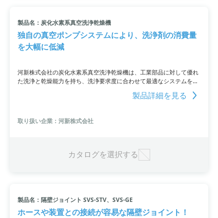
製品名：炭化水素系真空洗浄乾燥機
独自の真空ポンプシステムにより、洗浄剤の消費量
を大幅に低減
河新株式会社の炭化水素系真空洗浄乾燥機は、工業部品に対して優れ
た洗浄と乾燥能力を持ち、洗浄要求度に合わせて最適なシステムを提
案します。洗浄不良や乾燥の問題に悩んでいる方や洗浄剤の消費量を
製品詳細を見る
削減したい方におすすめです。独自の真空ポンプシステムにより、洗
浄剤の消費量を大幅に低減し、故障が少なく信頼性が高いという特徴
もあります。さまざまなサイズや洗浄槽数に対応した洗浄機を設計・
取り扱い企業：河新株式会社
製造しています。
カタログを選択する
製品名：隔壁ジョイント SVS-STV、SVS-GE
ホースや装置との接続が容易な隔壁ジョイント！