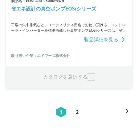
製品名：EOSi 400～5000m3/h
省エネ設計の真空ポンプEOSiシリーズ
工場の集中排気など、ユーティリティ用途でお使い頂ける、コントロ
ーラ・インバーターを標準搭載した真空ポンプEOSiシリーズは、省エ
ネ設計が施されたオイルスクリュー真空ポンプです。集中排気/樹脂成
製品詳細を見る
型/乾燥/化学/真空蒸着/真空ろ過/真空搬送/食品乾燥などの用途でご使
用頂けます。モーターの回転数制御と排気速度の制御により、20～
50%の消費電力削減が可能で、静音運転、簡単設置、メンテナンス削
取り扱い企業：エドワーズ株式会社
減などの特長も備えています。省エネ効果シミュレーションも提供し
ており、環境に配慮した経営に貢献。真空制御、静音、簡単設置、メ
ンテナンス削減、省エネ診断、台数制御が可能という特長がありま
す。
カタログを選択する
1
2