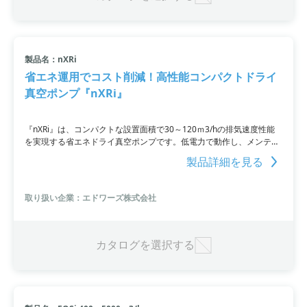
製品名：nXRi
省エネ運用でコスト削減！高性能コンパクトドライ
真空ポンプ『nXRi』
『nXRi』は、コンパクトな設置面積で30～120ｍ3/hの排気速度性能
を実現する省エネドライ真空ポンプです。低電力で動作し、メンテナ
ンスフリーの設計により、最大稼働時間とメンテナンスコストの削減
製品詳細を見る
が保証されます。分析機器や真空システムへの統合も容易で、質量分
析や電子顕微鏡、リーク検出に最適です。
取り扱い企業：エドワーズ株式会社
カタログを選択する