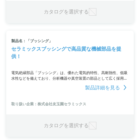
カタログを選択する
製品名：「ブッシング」
セラミックスブッシングで高品質な機械部品を提
供！
電気絶縁部品「ブッシング」は、優れた電気的特性、高耐熱性、低吸
水性などを備えており、分析機器や真空装置の部品として広く採用さ
れています。低ガス放出であり、長寿命なため、信頼性の高い機械部
製品詳細を見る
品として使用することができます。さらに、貴社の技術仕様に合わせ
て多様な形状を提供しており、幅広いニーズに対応しています。
取り扱い企業：株式会社友玉園セラミックス
カタログを選択する