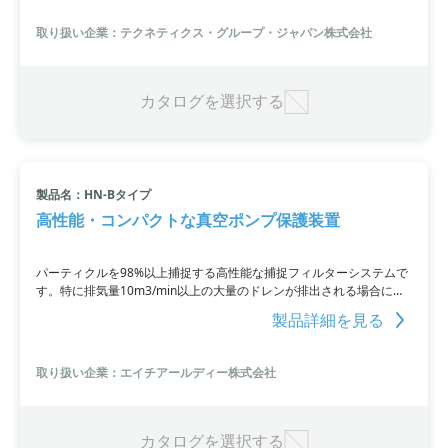
取り扱い企業：テクネティクス・グループ・ジャパン株式会社
カタログを選択する
製品名：HN-Bタイプ
高性能・コンパクトな真空ポンプ保護装置
パーティクルを98%以上捕捉する高性能な捕捉フィルターシステムで
す。特に排気量10m3/min以上の大量のドレンが排出される場合に使
用する「HN-Bタイプ」は、フィルター3本入りの横型構造で大排気量
製品詳細を見る
に対応しています。これにより、御社の環境対策活動を推進し、
ISO14001取得に大きく貢献することができます。
取り扱い企業：エイチアールディー株式会社
カタログを選択する