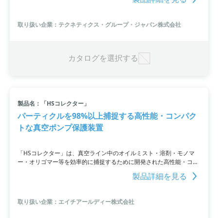
や劣化を防ぎます。放射性にも優れた耐性を持ち、-272℃から800℃
までの圧力に対応しています。
取り扱い企業：テクネティクス・グループ・ジャパン株式会社
カタログを選択する
製品名：「HSコレクター」
パーティクルを98%以上捕捉する高性能・コンパク
トな真空ポンプ保護装置
「HSコレクター」は、真空ライン中のオイルミスト・溶剤・モノマ
ー・オリゴマー等を効率的に捕捉するために開発された高性能・コン
パクトな真空ポンプ保護装置です。メンテナンス性と耐薬品性も考慮
製品詳細を見る
されています。製品は2種類のフィルターを使用しており、それぞれ
油類や液滴の捕捉に適した4層繊維構造のCF-200型と洗浄可能な焼結
金属フィルターのMF-130型があります。簡単なメンテナンス性も特
取り扱い企業：エイチアールディー株式会社
長であり、特殊工具を必要とせず短時間でフィルター交換が可能で
す。また、コレクターと真空ポンプをセットにしたシステムの製作に