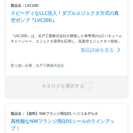
製品名：LVC20D
スピーディなLLC注入！ダブルエジェクタ方式の真
空ポンプ『LVC20D』
『LVC20D』は、水戸工業株式会社が開発した車専用のLLCバキューム
チャージャー。エジェクタ原理を応用し、高真空エジェクター技術を
使用しており、従来の真空到達域を大幅に上回る-0.098MPaでの真空
製品詳細を見る
充填が可能です。LLC注入時間は約60秒とスピーディで、エア溜まり
を作ることなくスムーズな作業ができます。切替バルブを操作するだ
けと操作も簡単。
取り扱い企業：水戸工業株式会社
カタログを選択する
製品名：【資料】NWフランジ用QDS, ヘリコ＆デルタ
高性能なNWフランジ用QDSシールのラインアッ
プ！