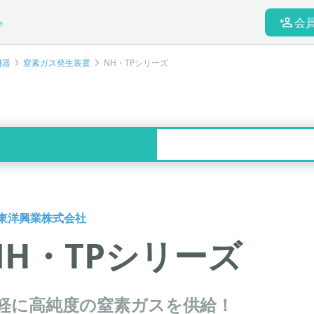
会
ト
機器
窒素ガス発生装置
NH・TPシリーズ
東洋興業株式会社
NH・TPシリーズ
軽に高純度の窒素ガスを供給！