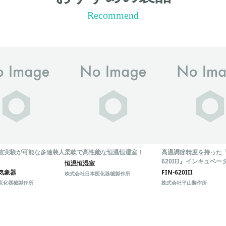
Recommend
較実験が可能な多連装人
柔軟で高性能な恒温恒湿室！
高温調節精度を持った『F
620III』インキュベー
恒温恒湿室
気象器
FIN-620III
株式会社日本医化器械製作所
医化器械製作所
株式会社平山製作所