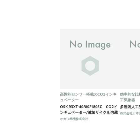
高性能センサー搭載のCO2インキ
効率的な比
ュベーター
工気象器
OSK 93XT-40/80/180SC CO2イ
多連装人工
ンキュベーター/滅菌サイクル内蔵
株式会社日本
オガワ精機株式会社