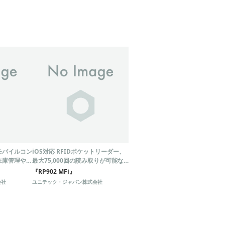
モバイルコン
iOS対応 RFIDポケットリーダー、
在庫管理や入
最大75,000回の読み取りが可能な
高性能製品
『RP902 MFi』
会社
ユニテック・ジャパン株式会社