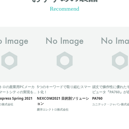
Recommend
トロの産業用PCメーカ
5つのキーワードで取り組むスマー
頑丈で操作性に優れた
マートシティの実現を掲
ト化！
ピュータ『PA760』が
COM Express
出荷管理に最適！
press Spring 2021
NEXCOM2021 目的別ソリューシ
PA760
21』
ョン
ロ株式会社
ユニテック・ジャパン株式
菱洋エレクトロ株式会社