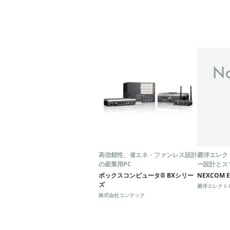
高信頼性、省エネ・ファンレス設計
菱洋エレク
の産業用PC
ー設計とス
載した『NEX
ボックスコンピュータ® BXシリー
NEXCOM Ex
Spring 20
ズ
菱洋エレクト
株式会社コンテック