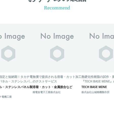
Recommend
指定と短納期！タカチ電
無償で提供される溶着・カット加工
熱硬化性樹脂の試作・
パネル・ステンレスパネ
のテストサービス
『TECH BASE MIN
ビス
ン！
ル・ステンレスパネル製
溶着・カット・金属接合など
TECH BASE MINE
精電舎電子工業株式会社
株式会社山城精機製作所
チ電機工業