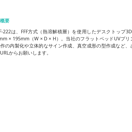
概要
FF-222は、FFF方式（熱溶解積層）を使用したデスクトップ3
0mm × 195mm（W × D × H）。当社のフラットベッド
制作の内製化や立体的なサイン作成、真空成形の型作成など、
URLからお願いします。