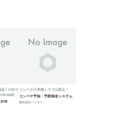
品！LEDラ
コンベヤの早期トラブル防止！
1B/AMEX-
コンベヤ予知・予防保全システム
L01R
株式会社ハシモト