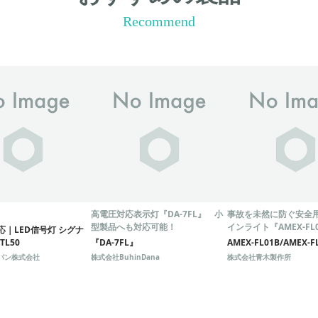
Recommend
高電圧対応表示灯『DA-7FL』 小
事故を未然に防ぐ安全用
型製品へも対応可能！
インライト『AMEX-FL0
 対応｜LED信号灯 シグナ
FL01R』
TL50
『DA-7FL』
AMEX-FL01B/AMEX-F
パン株式会社
株式会社BuhinDana
株式会社青木製作所