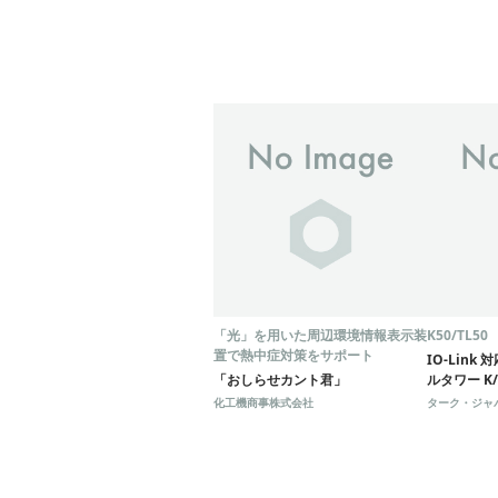
「光」を用いた周辺環境情報表示装
K50/TL50
置で熱中症対策をサポート
IO-Link
「おしらせカント君」
ルタワー K/
化工機商事株式会社
ターク・ジャ